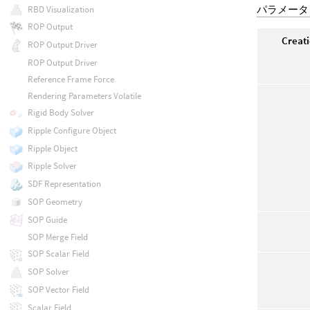
パラメータ
RBD Visualization
ROP Output
Creati
ROP Output Driver
ROP Output Driver
Reference Frame Force
Rendering Parameters Volatile
Rigid Body Solver
Ripple Configure Object
Ripple Object
Ripple Solver
SDF Representation
SOP Geometry
SOP Guide
SOP Merge Field
SOP Scalar Field
SOP Solver
SOP Vector Field
Scalar Field