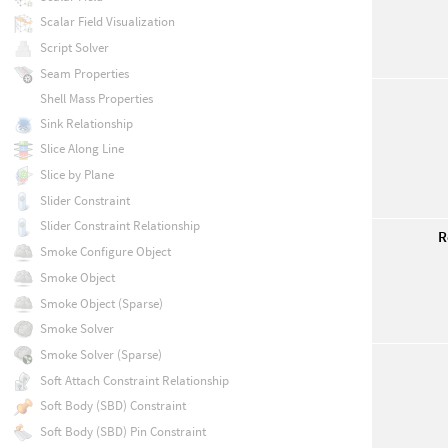
Scalar Field Visualization
Script Solver
Seam Properties
Shell Mass Properties
Sink Relationship
Slice Along Line
Slice by Plane
Slider Constraint
Slider Constraint Relationship
R
Smoke Configure Object
Smoke Object
Smoke Object (Sparse)
Smoke Solver
Smoke Solver (Sparse)
Soft Attach Constraint Relationship
Soft Body (SBD) Constraint
Soft Body (SBD) Pin Constraint