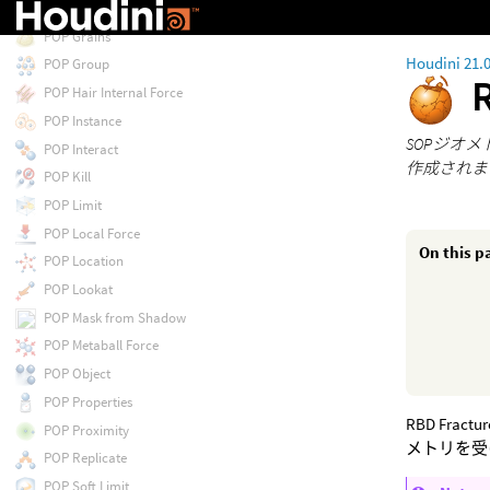
POP Force
POP Grains
Houdini 21.
POP Group
POP Hair Internal Force
POP Instance
SOPジオ
POP Interact
作成されま
POP Kill
POP Limit
POP Local Force
On this p
POP Location
POP Lookat
POP Mask from Shadow
POP Metaball Force
POP Object
POP Properties
RBD Fra
POP Proximity
メトリを受
POP Replicate
POP Soft Limit