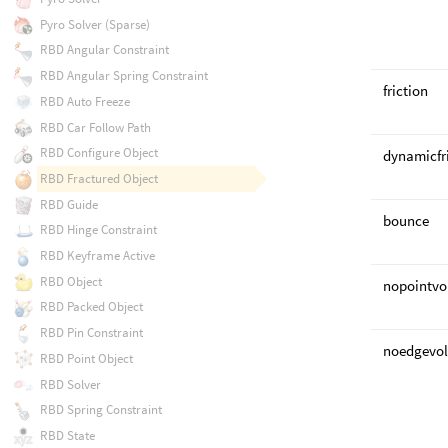
Pyro Solver (Sparse)
RBD Angular Constraint
RBD Angular Spring Constraint
friction
RBD Auto Freeze
RBD Car Follow Path
RBD Configure Object
dynamicfr
RBD Fractured Object
RBD Guide
bounce
RBD Hinge Constraint
RBD Keyframe Active
RBD Object
nopointv
RBD Packed Object
RBD Pin Constraint
noedgevo
RBD Point Object
RBD Solver
RBD Spring Constraint
RBD State