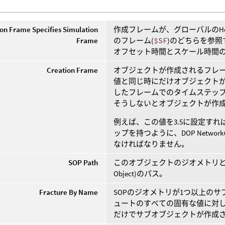
on Frame Specifies Simulation
作成フレームが、グローバルのHou
Frame
のフレーム(
$SF
)のどちらを参照す
オフセット時間とスケール時間
Creation Frame
オブジェクトが作成されるフレー
値と同じ時にだけオブジェクトが作成
したフレームでのタイムステッ
そうしないとオブジェクトが作
例えば、この値を3.5に設定すれば、
ップを持つように、DOP Networ
なければなりません。
SOP Path
このオブジェクトのジオメトリとな
Object)のパス。
Fracture By Name
SOPのジオメトリが1つ以上の
ュートのすべての固有な値に対
だけでサブオブジェクトが作成