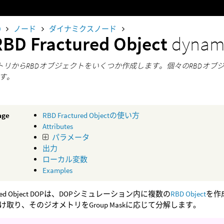
0
ノード
ダイナミクスノード
RBD Fractured Object
dynam
メトリからRBDオブジェクトをいくつか作成します。個々のRBDオブ
す。
age
RBD Fractured Objectの使い方
Attributes
パラメータ
出力
ローカル変数
Examples
ctured Object DOPは、DOPシミュレーション内に複数の
RBD Object
を作
け取り、そのジオメトリをGroup Maskに応じて分解します。