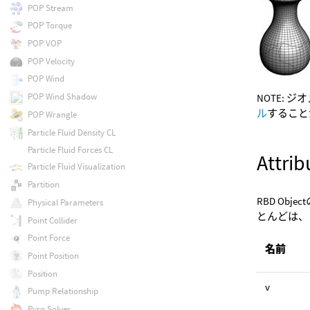
POP Stream
POP Torque
POP VOP
POP Velocity
POP Wind
POP Wind Shadow
NOTE: 
ル
すること
POP Wrangle
Particle Fluid Density CL
Particle Fluid Forces CL
Attrib
Particle Fluid Visualization
Partition
RBD Obj
Physical Parameters
とんどは、
Point Collider
Point Force
名前
Point Position
Position
v
Pump Relationship
Pyro Solver