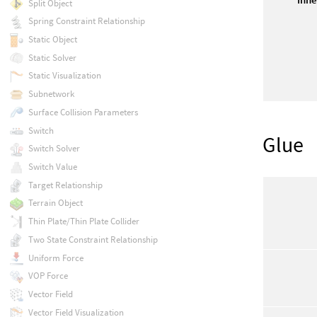
Split Object
Spring Constraint Relationship
Static Object
Static Solver
Static Visualization
Subnetwork
Surface Collision Parameters
Switch
Glue
Switch Solver
Switch Value
Target Relationship
Terrain Object
Thin Plate/Thin Plate Collider
Two State Constraint Relationship
Uniform Force
VOP Force
Vector Field
Vector Field Visualization