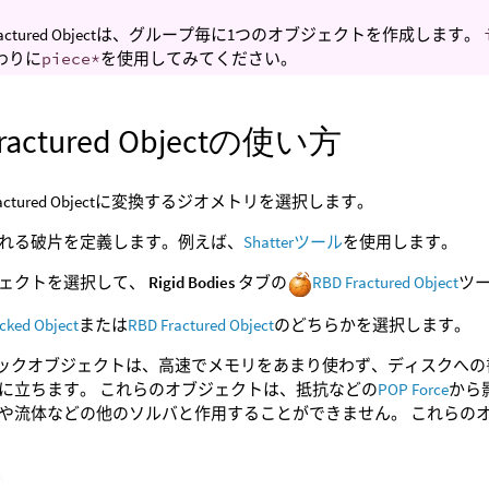
Fractured Objectは、グループ毎に1つのオブジェクトを作成します。
わりに
piece*
を使用してみてください。
Fractured Objectの使い方
Fractured Objectに変換するジオメトリを選択します。
れる破片を定義します。例えば、
Shatterツール
を使用します。
ェクトを選択して、
Rigid Bodies
タブの
RBD Fractured Object
ツ
cked Object
または
RBD Fractured Object
のどちらかを選択します。
パックオブジェクトは、高速でメモリをあまり使わず、ディスクへ
に立ちます。 これらのオブジェクトは、抵抗などの
POP Force
から
や流体などの他のソルバと作用することができません。 これらの