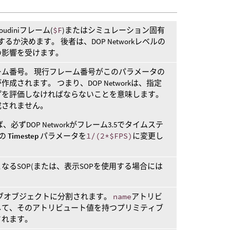
diniフレーム(
$F
)またはシミュレーション固有
るか決めます。 後者は、DOP Networkレベルの
の影響を受けます。
ム番号。 現行フレーム番号がこのパラメータの
されます。 つまり、DOP Networkは、指定
プを評価しなければならないことを意味します。
成されません。
必ずDOP Networkがフレーム3.5でタイムステ
kの
Timestep
パラメータを
1/(2*$FPS)
に変更し
るSOP(または、表示SOPを使用する場合には
サブオブジェクトに分割されます。
name
アトリビ
して、そのアトリビュート値を持つプリミティブ
されます。