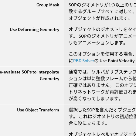
Group Mask
SOPのジオメトリが1つ以上の
致するグループすべてに対して
オブジェクトが作成されます。
Use Deforming Geometry
オブジェクトのジオメトリをタイ
す。 SOPのジオメトリがアニメ
リもアニメーションします。
このオプションを使用する場合
に
RBD Solver
の
Use Point Velocity
e-evaluate SOPs to Interpolate
通常では、ソルバがサブステッ
Geometry
ションは単に整数フレームから位
正確ではありません。 このオプ
トリネットワークが再評価されま
が高くなってしまいます。
Use Object Transform
選択したSOPを含んだオブジェ
す。 これはジオメトリの初期位
合に役に立ちます。
オブジェクトレベルでオブジェ