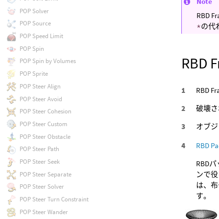
Note
POP Solver
RBD 
POP Source
*
の代
POP Speed Limit
POP Spin
RBD 
POP Spin by Volumes
POP Sprite
POP Steer Align
RBD 
POP Steer Avoid
破壊さ
POP Steer Cohesion
POP Steer Custom
オブジ
POP Steer Obstacle
RBD Pa
POP Steer Path
POP Steer Seek
RBD
ンで役
POP Steer Separate
は、布
POP Steer Solver
す。
POP Steer Turn Constraint
POP Steer Wander