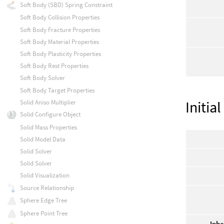
Soft Body (SBD) Spring Constraint
Soft Body Collision Properties
Soft Body Fracture Properties
Soft Body Material Properties
Soft Body Plasticity Properties
Soft Body Rest Properties
Soft Body Solver
Soft Body Target Properties
Initial
Solid Aniso Multiplier
Solid Configure Object
Solid Mass Properties
Solid Model Data
Solid Solver
Solid Solver
Solid Visualization
Source Relationship
Sphere Edge Tree
Sphere Point Tree
Inhe