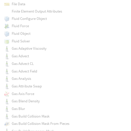
File Data
Finite Element Output Attributes
Fluid Configure Object
Fluid Force
Fluid Object
Fluid Solver
Gas Adaptive Viscosity
Gas Advect
Gas Advect CL
Gas Advect Field
Gas Analysis
Gas Attribute Swap
Gas Axis Force
Gas Blend Density
Gas Blur
Gas Build Collision Mask
Gas Build Collision Mask From Pieces