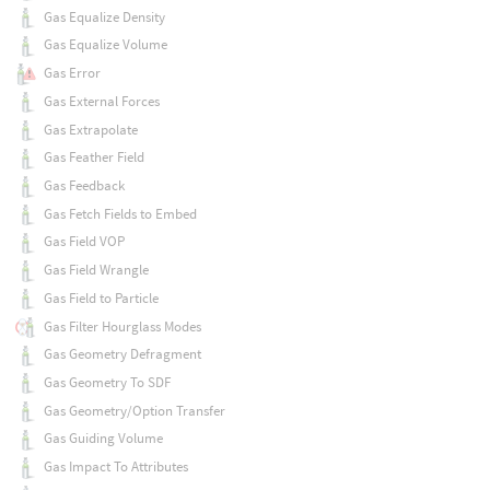
Gas Equalize Density
Gas Equalize Volume
Gas Error
Gas External Forces
Gas Extrapolate
Gas Feather Field
Gas Feedback
Gas Fetch Fields to Embed
Gas Field VOP
Gas Field Wrangle
Gas Field to Particle
Gas Filter Hourglass Modes
Gas Geometry Defragment
Gas Geometry To SDF
Gas Geometry/Option Transfer
Gas Guiding Volume
Gas Impact To Attributes