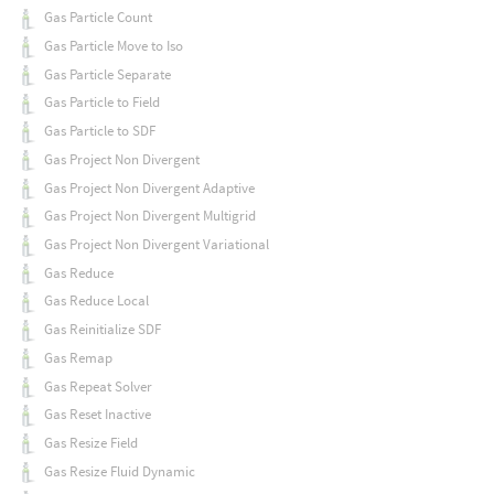
Gas Particle Count
Gas Particle Move to Iso
Gas Particle Separate
Gas Particle to Field
Gas Particle to SDF
Gas Project Non Divergent
Gas Project Non Divergent Adaptive
Gas Project Non Divergent Multigrid
Gas Project Non Divergent Variational
Gas Reduce
Gas Reduce Local
Gas Reinitialize SDF
Gas Remap
Gas Repeat Solver
Gas Reset Inactive
Gas Resize Field
Gas Resize Fluid Dynamic