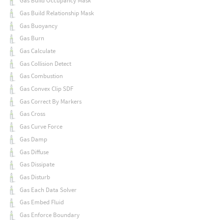
Gas Build Occupancy Mask
Gas Build Relationship Mask
Gas Buoyancy
Gas Burn
Gas Calculate
Gas Collision Detect
Gas Combustion
Gas Convex Clip SDF
Gas Correct By Markers
Gas Cross
Gas Curve Force
Gas Damp
Gas Diffuse
Gas Dissipate
Gas Disturb
Gas Each Data Solver
Gas Embed Fluid
Gas Enforce Boundary