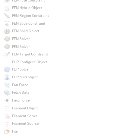
FEM Fuse Constraint
FEM Hybrid Object
FEM Region Constraint
FEM Slide Constraint
FEM Solid Object
FEM Solver
FEM Solver
FEM Target Constraint
FLIP Configure Object
FLIP Solver
FLIP fluid object
Fan Force
Fetch Data
Field Force
Filament Object
Filament Solver
Filament Source
File