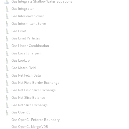
Gas Integrate Shallow Water Equations
Gas Integrator
Gas Interleave Solver
Gas Intermittent Solve
Gas Limit
Gas Limit Particles
Gas Linear Combination
Gas Local Sharpen
Gas Lookup
Gas Match Field
Gas Net Fetch Data
Gas Net Field Border Exchange
Gas Net Field Slice Exchange
Gas Net Slice Balance
Gas Net Slice Exchange
Gas OpenCL
Gas OpenCL Enforce Boundary
Gas OpenCL Merge VDB