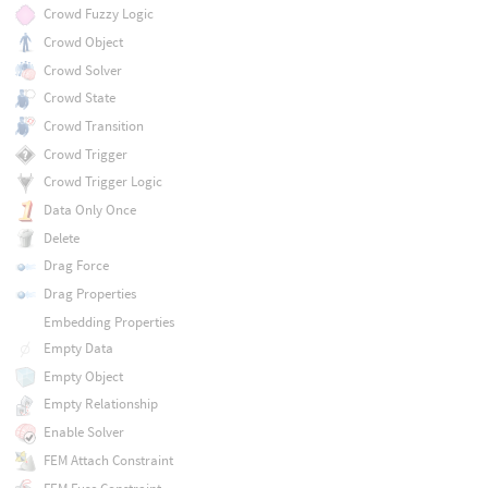
Crowd Fuzzy Logic
Crowd Object
Crowd Solver
Crowd State
Crowd Transition
Crowd Trigger
Crowd Trigger Logic
Data Only Once
Delete
Drag Force
Drag Properties
Embedding Properties
Empty Data
Empty Object
Empty Relationship
Enable Solver
FEM Attach Constraint