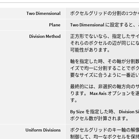
Two Dimensional
ボクセルグリッドの分割の1つか
Plane
Two Dimensional
に設定すると、
Division Method
正方形でないなら、指定したサ
それらのボクセルの辺が同じに
可能性があります。
軸を指定した時、その軸が分割数
イズで均一に分割することでボク
要なサイズに合うように一番近
最終的には、非選択の軸方向の
ります。
Max Axis
オプションを
す。
By Size
を指定した時、
Division S
ボクセル数が計算されます。
Uniform Divisions
ボクセルグリッドのキー軸の解
制御して、均一なボクセルを保