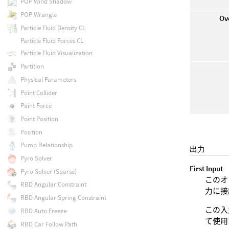
POP Wind Shadow
POP Wrangle
Ov
Particle Fluid Density CL
Particle Fluid Forces CL
Particle Fluid Visualization
Partition
Physical Parameters
Point Collider
Point Force
Point Position
Position
Pump Relationship
出力
Pyro Solver
First Input
Pyro Solver (Sparse)
このオ
RBD Angular Constraint
力に接
RBD Angular Spring Constraint
この入
RBD Auto Freeze
て使用
RBD Car Follow Path