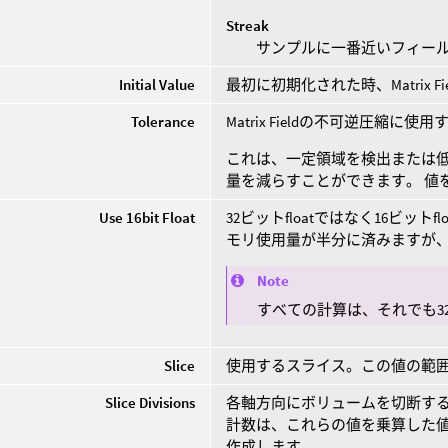
Streak
サンプルに一番近いフィー
Initial Value
最初に初期化された時、Matrix 
Tolerance
Matrix Fieldの不可逆圧縮に
これは、一定領域を検出または
量を減らすことができます。 値
Use 16bit Float
32ビットfloatではなく16ビッ
モリ使用量が半分に済みますが
Note
すべての計算は、それでも32
Slice
使用するスライス。この値の範囲
Slice Divisions
各軸方向にボリュームを切断する
計数は、これらの値を乗算した値に
作成します。