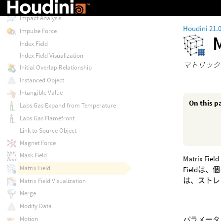
Hybrid Configure Object
Impact Analysis
Houdini 21.
Impulse Force
M
Index Field
Index Field Visualization
マトリック
Initial Overlap Relationship
Instanced Object
Intangible Value
On this p
Labs Gas Expand from Temperature
Labs Gas Flamefront
Link to Source Object
Magnet Force
Mask Field
Matrix
Matrix Field
Field
は、ストレ
Matrix Field Visualization
Merge
Modify Data
Motion
パラメータ