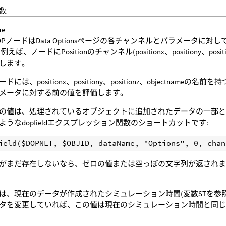
数
me
OPノードはData Optionsページの各チャンネルとパラメータ
例えば、ノードにPositionのチャンネル(positionx、positiony、po
します。
ドには、positionx、positiony、positionz、objectn
メータに対する前の値を評価します。
の値は、処理されているオブジェクトに追加されたデータの一部と
ようなdopfieldエクスプレッション関数のショートカットです:
がまだ存在しないなら、ゼロの値または空っぽの文字列が返され
は、現在のデータが作成されたシミュレーション時間(変数STを参
タを変更していれば、この値は現在のシミュレーション時間と同