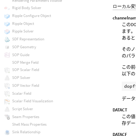
Rendering Parameters Volatile
ローカル変
Rigid Body Solver
Ripple Configure Object
channelna
Ripple Object
このD
ます。 
Ripple Solver
あると
SDF Representation
SOP Geometry
そのノー
SOP Guide
のパラ
SOP Merge Field
この前
SOP Scalar Field
以下の
SOP Solver
SOP Vector Field
Scalar Field
データ
Scalar Field Visualization
Script Solver
DATACT
この値
Seam Properties
存デー
Shell Mass Properties
Sink Relationship
DATACF