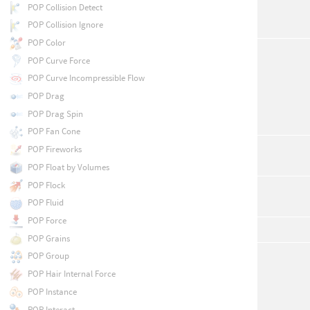
POP Collision Detect
POP Collision Ignore
POP Color
POP Curve Force
POP Curve Incompressible Flow
POP Drag
POP Drag Spin
POP Fan Cone
POP Fireworks
POP Float by Volumes
POP Flock
POP Fluid
POP Force
POP Grains
POP Group
POP Hair Internal Force
POP Instance
POP Interact