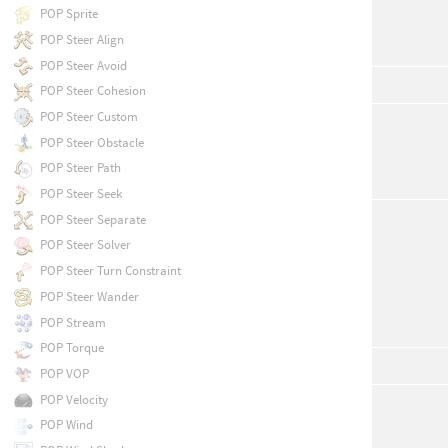
POP Sprite
POP Steer Align
POP Steer Avoid
POP Steer Cohesion
POP Steer Custom
POP Steer Obstacle
POP Steer Path
POP Steer Seek
POP Steer Separate
POP Steer Solver
POP Steer Turn Constraint
POP Steer Wander
POP Stream
POP Torque
POP VOP
POP Velocity
POP Wind