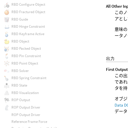
RBD Configure Object
All Other In
RBD Fractured Object
このノ
アとし
RBD Guide
RBD Hinge Constraint
意味の
RBD Keyframe Active
ータノ
RBD Object
RBD Packed Object
RBD Pin Constraint
出力
RBD Point Object
First Output
RBD Solver
この出
RBD Spring Constraint
であれ
RBD State
タを持
RBD Visualization
オブジ
ROP Output
Data D
ROP Output Driver
データ
ROP Output Driver
Reference Frame Force