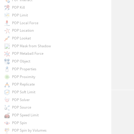
POP Kill
POP Limit
POP Local Force
POP Location
POP Lookat
POP Mask from Shadow
POP Metaball Force
POP Object
POP Properties
POP Proximity
POP Replicate
POP Soft Limit
POP Solver
POP Source
POP Speed Limit
POP Spin
POP Spin by Volumes