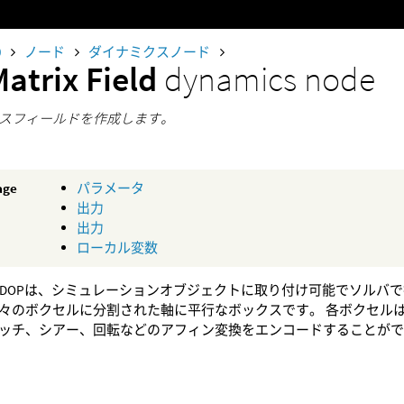
0
ノード
ダイナミクスノード
atrix Field
dynamics node
スフィールドを作成します。
age
パラメータ
出力
出力
ローカル変数
 Field DOPは、シミュレーションオブジェクトに取り付け可能でソルバで操作で
は、個々のボクセルに分割された軸に平行なボックスです。 各ボクセル
ッチ、シアー、回転などのアフィン変換をエンコードすることが