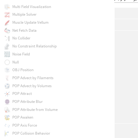
Multi Field Visualization
Multiple Solver
Muscle Update Vellum
Net Fetch Data
No Collider
No Constraint Relationship
Noise Field
Null
OBJ Position
POP Advect by Filaments
POP Advect by Volumes
POP Attract
POP Attribute Blur
POP Attribute from Volume
POP Awaken
POP Axis Force
POP Collision Behavior