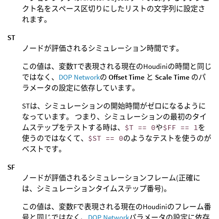
クト名をスペース区切りにしたリストの文字列に設定さ
れます。
ST
ノードが評価されるシミュレーション時間です。
この値は、変数Tで表現される現在のHoudiniの時間と同じ
ではなく、
DOP Network
の
Offset Time
と
Scale Time
のパ
ラメータの設定に依存しています。
STは、シミュレーションの開始時間がゼロになるように
なっています。 つまり、シミュレーションの最初のタイ
ムステップをテストする時は、
$T == 0
や
$FF == 1
を
使うのではなくて、
$ST == 0
のようなテストを使うのが
ベストです。
SF
ノードが評価されるシミュレーションフレーム(正確に
は、シミュレーションタイムステップ番号)。
この値は、変数Fで表現される現在のHoudiniのフレーム番
号と同じではなく、
DOP Network
パラメータの設定に依存