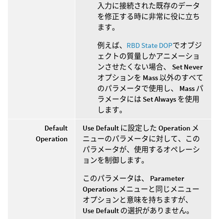
入力に接続された既存のデータ
を修正する時に非常に役に立ち
ます。
例えば、
RBD State DOP
でオブジ
ェクトの質量しかアニメーショ
ンさせたくない場合、
Set Never
オプションを
Mass
以外のすべて
のパラメータで使用し、
Mass
パ
ラメータには
Set Always
を使用
します。
Default
Use Default
に設定した
Operation
メ
Operation
ニューのパラメータに対して、この
パラメータが、使用するオペレーシ
ョンを制御します。
このパラメータは、
Parameter
Operations
メニューと同じメニュー
オプションと意味を持ちますが、
Use Default
の選択がありません。