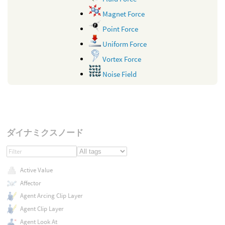
Magnet Force
Point Force
Uniform Force
Vortex Force
Noise Field
ダイナミクスノード
Active Value
Affector
Agent Arcing Clip Layer
Agent Clip Layer
Agent Look At