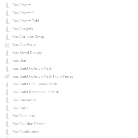
Gas Advect
Gas Advect CL
Gas Advect Field
Gas Analysis
Gas Attribute Swap
Gas Axis Force
Gas Blend Density
Gas Blur
Gas Build Collision Mask
Gas Build Collision Mask From Pieces
Gas Build Occupancy Mask
Gas Build Relationship Mask
Gas Buoyancy
Gas Burn
Gas Calculate
Gas Collision Detect
Gas Combustion