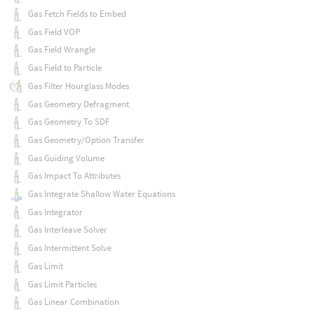
Gas Fetch Fields to Embed
Gas Field VOP
Gas Field Wrangle
Gas Field to Particle
Gas Filter Hourglass Modes
Gas Geometry Defragment
Gas Geometry To SDF
Gas Geometry/Option Transfer
Gas Guiding Volume
Gas Impact To Attributes
Gas Integrate Shallow Water Equations
Gas Integrator
Gas Interleave Solver
Gas Intermittent Solve
Gas Limit
Gas Limit Particles
Gas Linear Combination