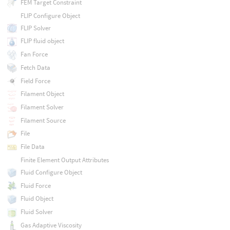
FEM Target Constraint
FLIP Configure Object
FLIP Solver
FLIP fluid object
Fan Force
Fetch Data
Field Force
Filament Object
Filament Solver
Filament Source
File
File Data
Finite Element Output Attributes
Fluid Configure Object
Fluid Force
Fluid Object
Fluid Solver
Gas Adaptive Viscosity