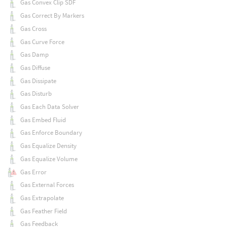
Gas Convex Clip SDF
Gas Correct By Markers
Gas Cross
Gas Curve Force
Gas Damp
Gas Diffuse
Gas Dissipate
Gas Disturb
Gas Each Data Solver
Gas Embed Fluid
Gas Enforce Boundary
Gas Equalize Density
Gas Equalize Volume
Gas Error
Gas External Forces
Gas Extrapolate
Gas Feather Field
Gas Feedback