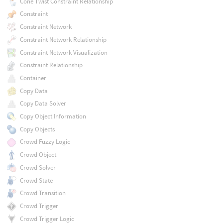
Cone Twist Constraint Relationship
Constraint
Constraint Network
Constraint Network Relationship
Constraint Network Visualization
Constraint Relationship
Container
Copy Data
Copy Data Solver
Copy Object Information
Copy Objects
Crowd Fuzzy Logic
Crowd Object
Crowd Solver
Crowd State
Crowd Transition
Crowd Trigger
Crowd Trigger Logic