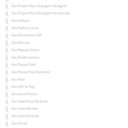
Gas Project Non Divergent Multigrid
Gas Project Non Divergent Variational
Gas Reduce
Gas Reduce Local
Gas Reinitialize SDF
Gas Remap
Gas Repeat Solver
Gas Reset Inactive
Gas Resize Field
Gas Resize Fluid Dynamic
Gas Rest
Gas SDF to Fog
Gas Sand Forces
Gas Seed Fluid Particles
Gas Seed Markers
Gas Seed Particles
Gas Shred