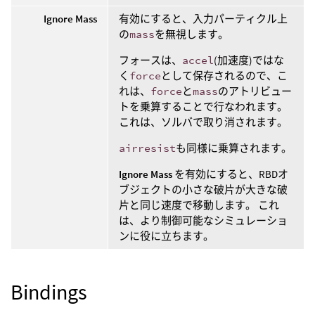
Ignore Mass
有効にすると、入力パーティクル上
の
mass
を無視します。
フォースは、
accel
(加速度)ではな
く
force
として保存されるので、こ
れは、
force
と
mass
のアトリビュー
トを乗算することで行なわれます。
これは、ソルバで取り消されます。
airresist
も同様に乗算されます。
Ignore Mass
を有効にすると、RBDオ
ブジェクトの小さな破片が大きな破
片と同じ速度で移動します。 これ
は、より制御可能なシミュレーショ
ンに役に立ちます。
Bindings