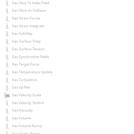
Gas Slice To Index Field
Gas Stick on Collision
Gas Strain Forces
Gas Strain Integrate
Gas SubStep
Gas Surface Snap
Gas Surface Tension
Gas Synchronize Fields
Gas Target Force
Gas Temperature Update
Gas Turbulence
Gas Up Res
Gas Velocity Scale
Gas Velocity Stretch
Gas Viscosity
Gas Volume
Gas Volume Ramp
Gas Vortex Boost