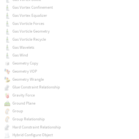
Gas Vortex Confinement
Gas Vortex Equalizer
Gas Vorticle Forces
Gas Vorticle Geometry
Gas Vorticle Recycle
Gas Wavelets
Gas Wind
Geometry Copy
Geometry VOP
Geometry Wrangle
Glue Constraint Relationship
Gravity Force
Ground Plane
Group
Group Relationship
Hard Constraint Relationship
Hybrid Configure Object