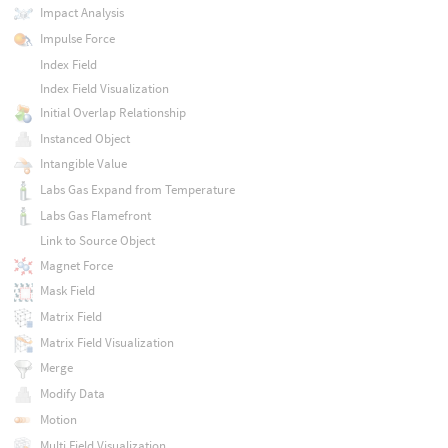
Impact Analysis
Impulse Force
Index Field
Index Field Visualization
Initial Overlap Relationship
Instanced Object
Intangible Value
Labs Gas Expand from Temperature
Labs Gas Flamefront
Link to Source Object
Magnet Force
Mask Field
Matrix Field
Matrix Field Visualization
Merge
Modify Data
Motion
Multi Field Visualization