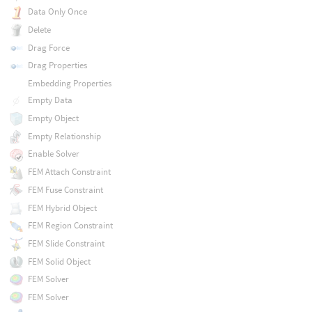
Data Only Once
Delete
Drag Force
Drag Properties
Embedding Properties
Empty Data
Empty Object
Empty Relationship
Enable Solver
FEM Attach Constraint
FEM Fuse Constraint
FEM Hybrid Object
FEM Region Constraint
FEM Slide Constraint
FEM Solid Object
FEM Solver
FEM Solver