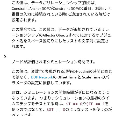
この値は、データがリレーションシップ(例えば、
Constraint Anchor DOPがConstraint DOPの2番目、3番目、4
番目の入力に接続されている時)に追加されている時だけ
設定されます。
この場合では、この値は、データが追加されているリレ
ーションシップのAffector Objectsすべてに対するオブジェ
クト名をスペース区切りにしたリストの文字列に設定さ
れます。
ST
ノードが評価されるシミュレーション時間です。
この値は、変数Tで表現される現在のHoudiniの時間と同じ
ではなく、
DOP Network
の
Offset Time
と
Scale Time
のパ
ラメータの設定に依存しています。
STは、シミュレーションの開始時間がゼロになるように
なっています。 つまり、シミュレーションの最初のタイ
ムステップをテストする時は、
$T == 0
や
$FF == 1
を
使うのではなくて、
$ST == 0
のようなテストを使うのが
ベストです。