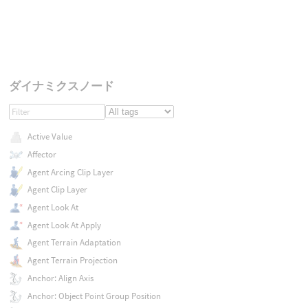
ダイナミクスノード
Active Value
Affector
Agent Arcing Clip Layer
Agent Clip Layer
Agent Look At
Agent Look At Apply
Agent Terrain Adaptation
Agent Terrain Projection
Anchor: Align Axis
Anchor: Object Point Group Position