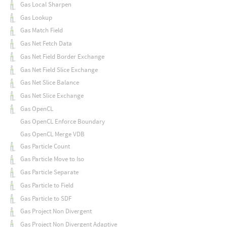
Gas Local Sharpen
Gas Lookup
Gas Match Field
Gas Net Fetch Data
Gas Net Field Border Exchange
Gas Net Field Slice Exchange
Gas Net Slice Balance
Gas Net Slice Exchange
Gas OpenCL
Gas OpenCL Enforce Boundary
Gas OpenCL Merge VDB
Gas Particle Count
Gas Particle Move to Iso
Gas Particle Separate
Gas Particle to Field
Gas Particle to SDF
Gas Project Non Divergent
Gas Project Non Divergent Adaptive