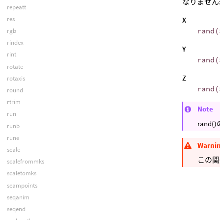
なりません
repeatt
res
X
rand(
rgb
rindex
Y
rint
rand(
rotate
Z
rotaxis
rand(
round
rtrim
Note
run
ran
runb
rune
Warni
scale
この関
scalefrommks
scaletomks
seampoints
seqanim
seqend