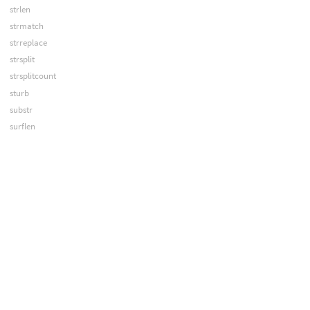
strlen
strmatch
strreplace
strsplit
strsplitcount
sturb
substr
surflen
system
systemES
systemRAW
tan
tanh
tex
texni
tolower
toupper
translate