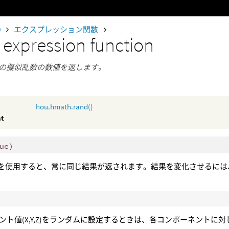
0
エクスプレッション関数
d
expression function
満の擬似乱数の数値を返します。
hou.hmath.rand()
nt
ue)
›を使用すると、常に同じ結果が返されます。結果を変化させるには
)
ント値(X,Y,Z)をランダムに設定するときは、各コンポーネントに対