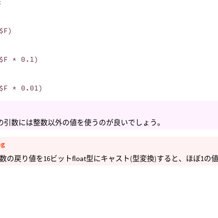
:
$F)
$F * 0.1)
$F * 0.01)
d()の引数には整数以外の値を使うのが良いでしょう。
ng
数の戻り値を16ビットfloat型にキャスト(型変換)すると、ほぼ1