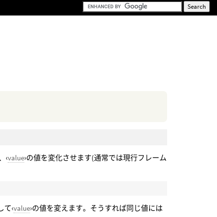
、‹
value
›の値を変化させます(通常では現行フレーム
して‹
value
›の値を変えます。そうすれば同じ値には