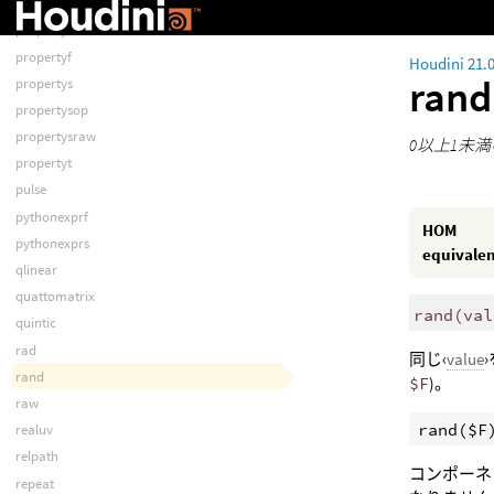
print
property
propertyf
Houdini 21.
ran
propertys
propertysop
propertysraw
0以上1未
propertyt
pulse
pythonexprf
HOM
pythonexprs
equivale
qlinear
quattomatrix
rand
(
val
quintic
rad
同じ‹
value
rand
$F
)。
raw
rand($F
realuv
relpath
コンポーネ
repeat