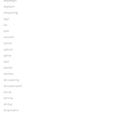
seqlength
seqstart
shopstring
sign
sin
sinh
smooth
snoise
spknot
spline
sqrt
stamp
stamps
strcasecmp
strcasematch
strcat
strcmp
strdup
stripmatrix