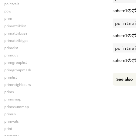
pointvals
spher
pow
prim
primattriblist
primattribsize
spher
primattribtype
primdist
primduv
spher
primgrouplist
primgroupmask
primlist
See also
primneighbours
prims
primsmap
primsnummap
primuv
primvals
print
property