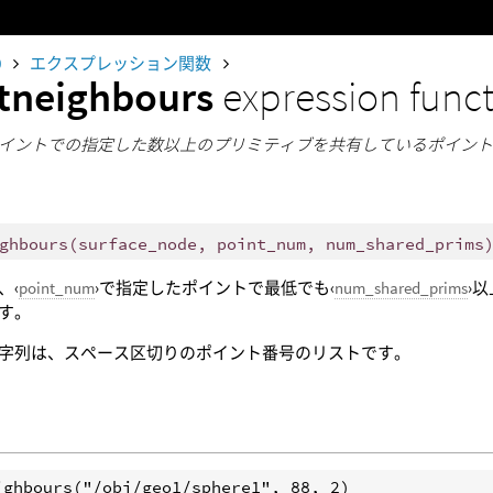
0
エクスプレッション関数
tneighbours
expression func
イントでの指定した数以上のプリミティブを共有しているポイン
ghbours
(
surface_node, point_num, num_shared_prims
、‹
point_num
›で指定したポイントで最低でも‹
num_shared_prims
›
す。
字列は、スペース区切りのポイント番号のリストです。