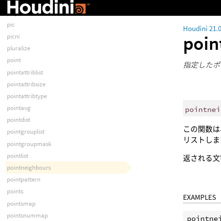
pdgoutputtag
pdgoutputvals
pic
Houdini 21.
poin
picni
pluralize
point
指定したポ
pointattriblist
pointattribsize
pointattribtype
pointavg
pointnei
pointdist
この関数は
pointgrouplist
リストしま
pointgroupmask
pointlist
返される文
pointneighbours
pointpattern
points
EXAMPLES
pointsmap
pointsnummap