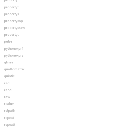
propertyf
propertys
propertysop
propertysraw
propertyt
pulse
pythonexprf
pythonexprs
qlinear
quattomatrix
quintic
rad
rand
raw
realuv
relpath
repeat
repeatt