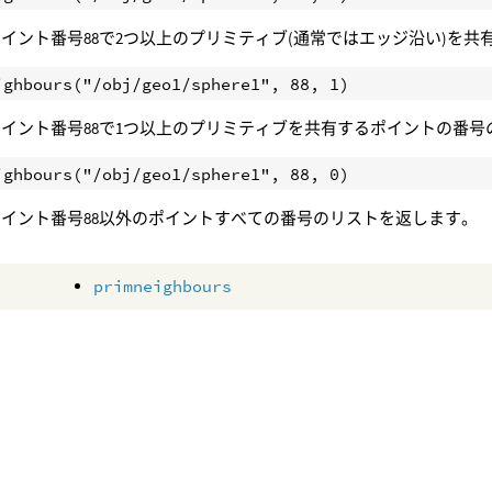
e1のポイント番号88で2つ以上のプリミティブ(通常ではエッジ沿い)
e1のポイント番号88で1つ以上のプリミティブを共有するポイントの番
e1のポイント番号88以外のポイントすべての番号のリストを返します。
primneighbours