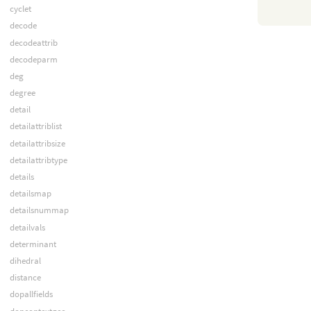
cyclet
decode
decodeattrib
decodeparm
deg
degree
detail
detailattriblist
detailattribsize
detailattribtype
details
detailsmap
detailsnummap
detailvals
determinant
dihedral
distance
dopallfields