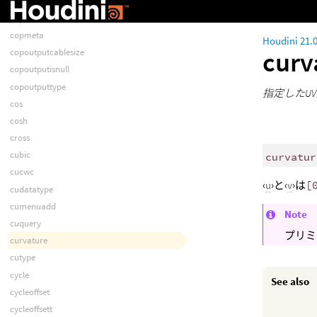
copinputtype
copmeta
copmeta
Houdini 21.
curv
copoutputcablesize
copoutputisnull
copoutputtype
指定したU
cos
cosh
cross
cubic
curvatur
cucwc
‹
u
›と‹
v
›は
[
cudatatype
cumenuadd
Note
cuquery
プリミ
curvature
cutype
cycle
See also
cycleoffset
cycleoffsett