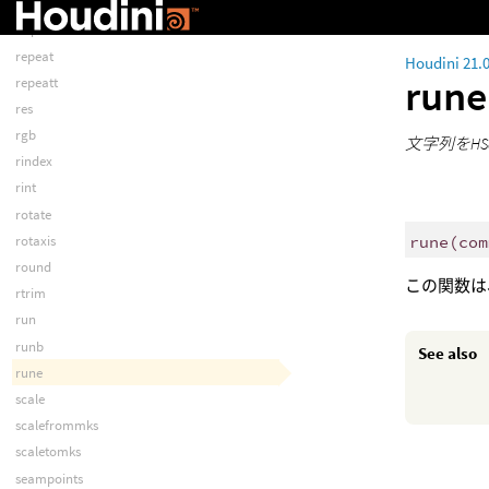
realuv
relpath
repeat
Houdini 21.
run
repeatt
res
rgb
文字列をH
rindex
rint
rotate
rune
(
com
rotaxis
round
この関数は
rtrim
run
runb
See also
rune
scale
scalefrommks
scaletomks
seampoints