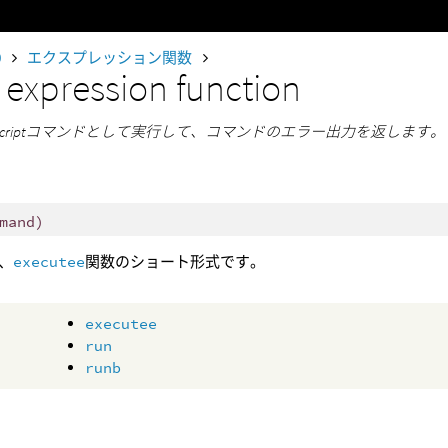
0
エクスプレッション関数
e
expression function
Scriptコマンドとして実行して、コマンドのエラー出力を返します。
mand)
、
executee
関数のショート形式です。
executee
run
runb