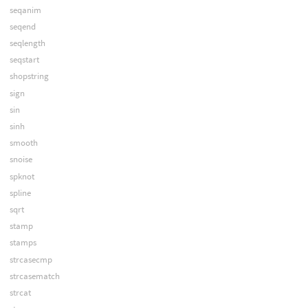
seqanim
seqend
seqlength
seqstart
shopstring
sign
sin
sinh
smooth
snoise
spknot
spline
sqrt
stamp
stamps
strcasecmp
strcasematch
strcat