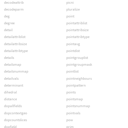
decodeattrib
picni
decodeparm
pluralize
deg
point
degree
pointattriblist
detail
pointattribsize
detailattriblist
pointattribtype
detailattribsize
pointavg
detailattribtype
pointdist
details
pointgrouplist
detailsmap
pointgroupmask
detailsnummap
pointlist
detailvals
pointneighbours
determinant
pointpattern
dihedral
points
distance
pointsmap
dopallfields
pointsnummap
dopcontextgeo
pointvals
dopcountslices
pow
dopfield
prim