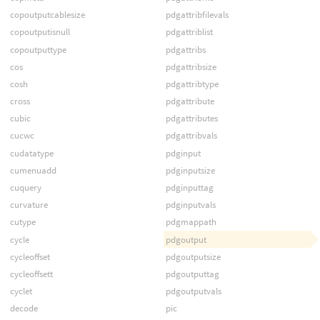
copoutputcablesize
pdgattribfilevals
copoutputisnull
pdgattriblist
copoutputtype
pdgattribs
cos
pdgattribsize
cosh
pdgattribtype
cross
pdgattribute
cubic
pdgattributes
cucwc
pdgattribvals
cudatatype
pdginput
cumenuadd
pdginputsize
cuquery
pdginputtag
curvature
pdginputvals
cutype
pdgmappath
cycle
pdgoutput
cycleoffset
pdgoutputsize
cycleoffsett
pdgoutputtag
cyclet
pdgoutputvals
decode
pic