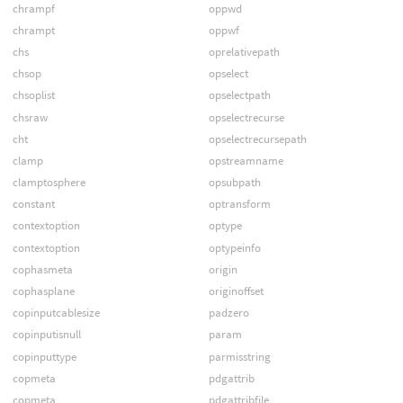
chrampf
oppwd
chrampt
oppwf
chs
oprelativepath
chsop
opselect
chsoplist
opselectpath
chsraw
opselectrecurse
cht
opselectrecursepath
clamp
opstreamname
clamptosphere
opsubpath
constant
optransform
contextoption
optype
contextoption
optypeinfo
cophasmeta
origin
cophasplane
originoffset
copinputcablesize
padzero
copinputisnull
param
copinputtype
parmisstring
copmeta
pdgattrib
copmeta
pdgattribfile