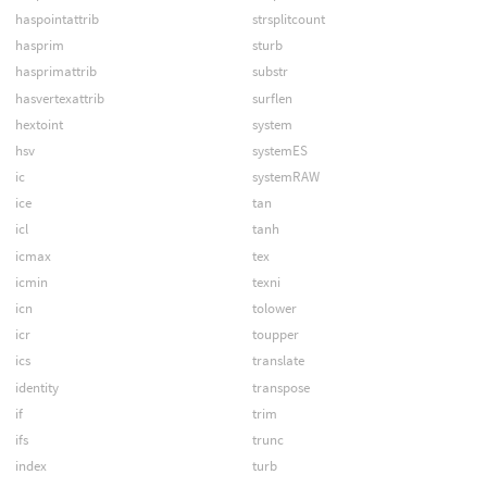
haspointattrib
strsplitcount
hasprim
sturb
hasprimattrib
substr
hasvertexattrib
surflen
hextoint
system
hsv
systemES
ic
systemRAW
ice
tan
icl
tanh
icmax
tex
icmin
texni
icn
tolower
icr
toupper
ics
translate
identity
transpose
if
trim
ifs
trunc
index
turb