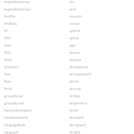
explodematrixp
sin
explodematrixpr
sinh
findfile
smooth
findfiles
snoise
fit
spknot
fit01
spline
fit10
sqrt
fit11
stamp
floor
stamps
fpadzero
strcasecmp
frac
strcasematch
ftoa
strcat
ftrim
strcmp
groupbyval
strdup
groupbyvals
stripmatrix
hascontextoption
strlen
hasdetailattrib
strmatch
haspdgattrib
strreplace
haspoint
strsplit