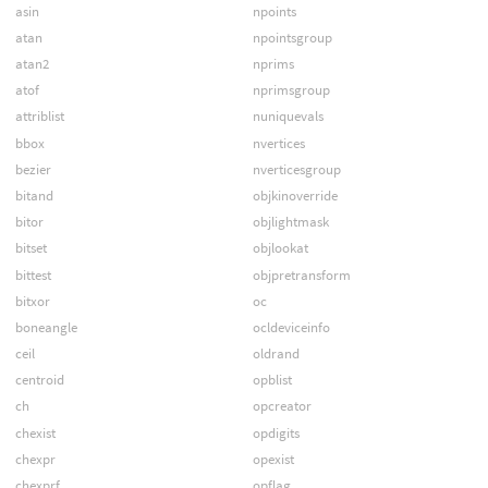
asin
npoints
atan
npointsgroup
atan2
nprims
atof
nprimsgroup
attriblist
nuniquevals
bbox
nvertices
bezier
nverticesgroup
bitand
objkinoverride
bitor
objlightmask
bitset
objlookat
bittest
objpretransform
bitxor
oc
boneangle
ocldeviceinfo
ceil
oldrand
centroid
opblist
ch
opcreator
chexist
opdigits
chexpr
opexist
chexprf
opflag