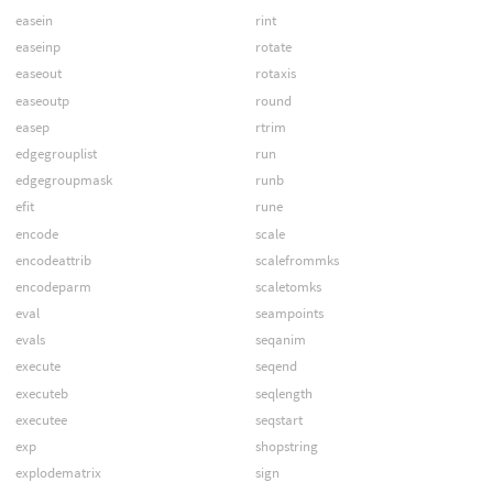
easein
rint
easeinp
rotate
easeout
rotaxis
easeoutp
round
easep
rtrim
edgegrouplist
run
edgegroupmask
runb
efit
rune
encode
scale
encodeattrib
scalefrommks
encodeparm
scaletomks
eval
seampoints
evals
seqanim
execute
seqend
executeb
seqlength
executee
seqstart
exp
shopstring
explodematrix
sign