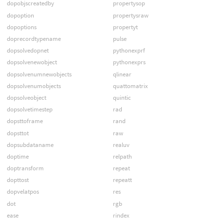
dopobjscreatedby
propertysop
dopoption
propertysraw
dopoptions
propertyt
doprecordtypename
pulse
dopsolvedopnet
pythonexprf
dopsolvenewobject
pythonexprs
dopsolvenumnewobjects
qlinear
dopsolvenumobjects
quattomatrix
dopsolveobject
quintic
dopsolvetimestep
rad
dopsttoframe
rand
dopsttot
raw
dopsubdataname
realuv
doptime
relpath
doptransform
repeat
dopttost
repeatt
dopvelatpos
res
dot
rgb
ease
rindex