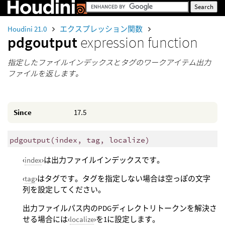
Houdini 21.0
エクスプレッション関数
pdgoutput
expression function
指定したファイルインデックスとタグのワークアイテム出力
ファイルを返します。
Since
17.5
pdgoutput
(
index, tag, localize)
‹
index
›は出力ファイルインデックスです。
‹
tag
›はタグです。タグを指定しない場合は空っぽの文字
列を設定してください。
出力ファイルパス内のPDGディレクトリトークンを解決さ
せる場合には‹
localize
›を1に設定します。