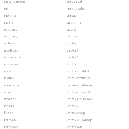
instancepoint
uniqueval
int
uniquevals
inttohex
unituv
invert
usdprims
iprquery
uvdist
iprquerys
vangle
isclosed
vector
iscollided
vector3
ishvariable
vector4
ispdgeval
vertex
isspline
vertexattriblist
isstuck
vertexattribsize
isvariable
vertexattribtype
iswrapu
vertexgrouplist
iswrapv
vertexgroupmask
length
vertexs
linear
vertexsmap
listbyval
vertexsnummap
listbyvals
vertexvals