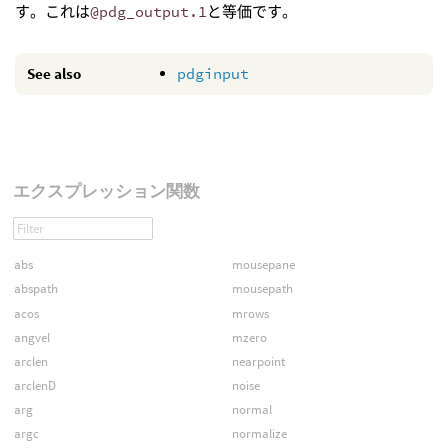
す。これは
@pdg_output.1
と等価です。
See also
pdginput
エクスプレッション関数
abs
mousepane
abspath
mousepath
acos
mrows
angvel
mzero
arclen
nearpoint
arclenD
noise
arg
normal
argc
normalize