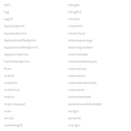
lock
vlength
log
vlength2
log10
vmatch
lopinputprim
vmatchin
lopinputprims
vmatchout
loplastmodifiedprim
volumeaverage
loplastmodifiedprims
volumegradient
lopparentprims
volumeindex
loprelativeprims
volumeindextopos
ltrim
volumemax
match
volumemin
matchin
volumepostoindex
matchout
volumeres
matrix
volumesample
matrixtoquat
volumevoxeldiameter
max
vorigin
mcols
vpname
metaweight
vrorigin