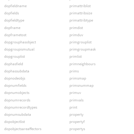
dopfieldname
primattriblist
dopfields
primattribsize
dopfieldtype
primattribtype
dopframe
primdist
dopframetost
primduv
dopgrouphasobject
primgrouplist
dopgroupismutual
primgroupmask
dopgrouplist
primlist
dophasfield
primneighbours
dophassubdata
prims
dopnodeobjs
primsmap
dopnumfields
primsnummap
dopnumobjects
primuv
dopnumrecords
primvals
dopnumrecordtypes
print
dopnumsubdata
property
dopobjectlist
propertyf
dopobjectsareaffectors
propertys