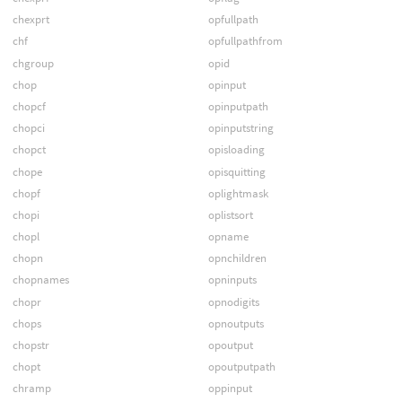
chexprt
opfullpath
chf
opfullpathfrom
chgroup
opid
chop
opinput
chopcf
opinputpath
chopci
opinputstring
chopct
opisloading
chope
opisquitting
chopf
oplightmask
chopi
oplistsort
chopl
opname
chopn
opnchildren
chopnames
opninputs
chopr
opnodigits
chops
opnoutputs
chopstr
opoutput
chopt
opoutputpath
chramp
oppinput