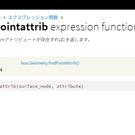
0
エクスプレッション関数
ointattrib
expression functio
ointアトリビュートが存在すれば1を返します。
hou.Geometry.findPointAttrib()
nt
attrib
(
surface_node, attribute)