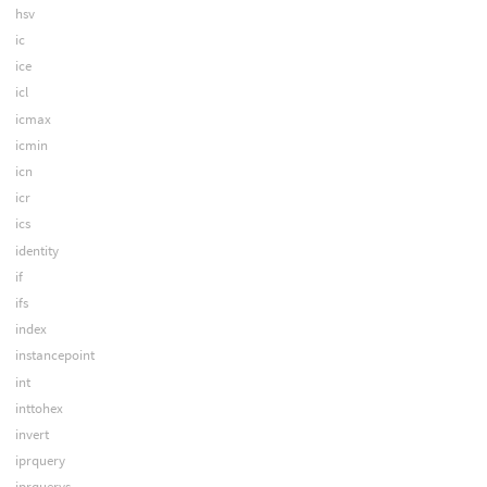
hsv
ic
ice
icl
icmax
icmin
icn
icr
ics
identity
if
ifs
index
instancepoint
int
inttohex
invert
iprquery
iprquerys