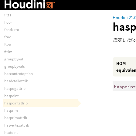
fit01
fit10
fit11
Houdini 21.
hasp
floor
fpadzero
frac
指定したP
ftoa
ftrim
groupbyval
HOM
groupbyvals
equivale
hascontextoption
hasdetailattrib
haspoint
haspdgattrib
haspoint
haspointattrib
hasprim
hasprimattrib
hasvertexattrib
hextoint