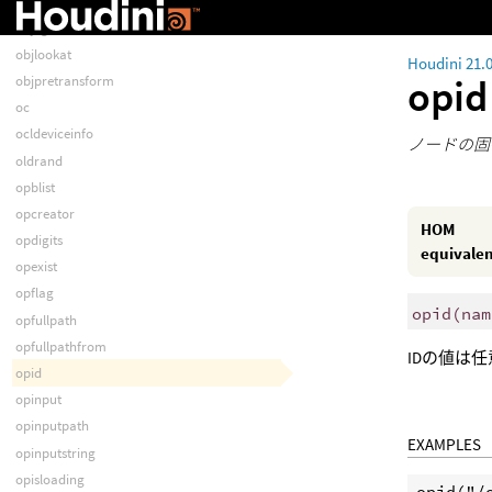
objkinoverride
objlightmask
objlookat
Houdini 21.
opi
objpretransform
oc
ocldeviceinfo
ノードの固
oldrand
opblist
opcreator
HOM
opdigits
equivale
opexist
opflag
opid
(
nam
opfullpath
opfullpathfrom
IDの値は
opid
opinput
opinputpath
EXAMPLES
opinputstring
opisloading