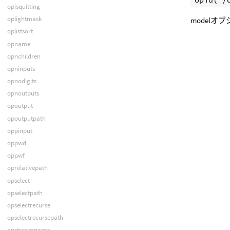
opisquitting
oplightmask
modelオ
oplistsort
opname
opnchildren
opninputs
opnodigits
opnoutputs
opoutput
opoutputpath
oppinput
oppwd
oppwf
oprelativepath
opselect
opselectpath
opselectrecurse
opselectrecursepath
opstreamname