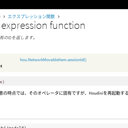
0
エクスプレッション関数
d
expression function
有のIDを返します。
hou.NetworkMovableItem.sessionId()
nt
e)
任意の時点では、そのオペレータに固有ですが、Houdiniを再起動