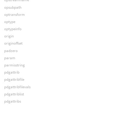
opsubpath
optransform
optype
optypeinfo
origin
originoffset
padzero
param
parmisstring
pdgattrib
pdgattribfile
pdgattribfilevals
pdgattriblist
pdgattribs
pdgattribsize
pdgattribtype
pdgattribute
pdgattributes