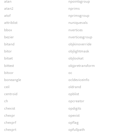
atan
npointsgroup
atan2
nprims
atof
nprimsgroup
attriblist
nuniquevals
bbox
nvertices
bezier
nverticesgroup
bitand
objkinoverride
bitor
objlightmask
bitset
objlookat
bittest
objpretransform
bitxor
oc
boneangle
ocldeviceinfo
ceil
oldrand
centroid
opblist
ch
opcreator
chexist
opdigits
chexpr
opexist
chexprf
opflag
chexprt
opfullpath