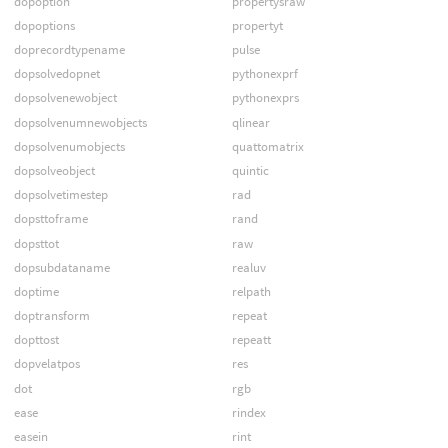
dopoption
propertysraw
dopoptions
propertyt
doprecordtypename
pulse
dopsolvedopnet
pythonexprf
dopsolvenewobject
pythonexprs
dopsolvenumnewobjects
qlinear
dopsolvenumobjects
quattomatrix
dopsolveobject
quintic
dopsolvetimestep
rad
dopsttoframe
rand
dopsttot
raw
dopsubdataname
realuv
doptime
relpath
doptransform
repeat
dopttost
repeatt
dopvelatpos
res
dot
rgb
ease
rindex
easein
rint