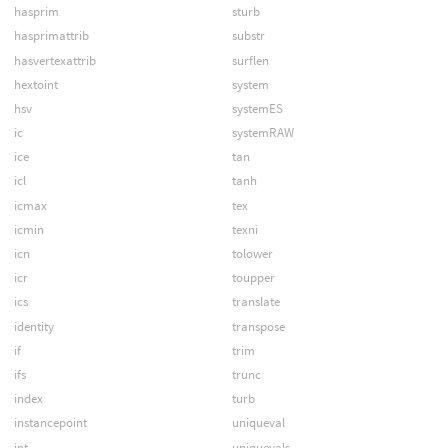
hasprim
sturb
hasprimattrib
substr
hasvertexattrib
surflen
hextoint
system
hsv
systemES
ic
systemRAW
ice
tan
icl
tanh
icmax
tex
icmin
texni
icn
tolower
icr
toupper
ics
translate
identity
transpose
if
trim
ifs
trunc
index
turb
instancepoint
uniqueval
int
uniquevals