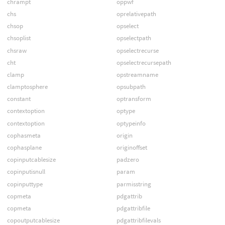
chrampt
oppwf
chs
oprelativepath
chsop
opselect
chsoplist
opselectpath
chsraw
opselectrecurse
cht
opselectrecursepath
clamp
opstreamname
clamptosphere
opsubpath
constant
optransform
contextoption
optype
contextoption
optypeinfo
cophasmeta
origin
cophasplane
originoffset
copinputcablesize
padzero
copinputisnull
param
copinputtype
parmisstring
copmeta
pdgattrib
copmeta
pdgattribfile
copoutputcablesize
pdgattribfilevals