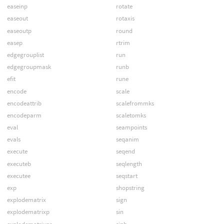
easeinp
rotate
easeout
rotaxis
easeoutp
round
easep
rtrim
edgegrouplist
run
edgegroupmask
runb
efit
rune
encode
scale
encodeattrib
scalefrommks
encodeparm
scaletomks
eval
seampoints
evals
seqanim
execute
seqend
executeb
seqlength
executee
seqstart
exp
shopstring
explodematrix
sign
explodematrixp
sin