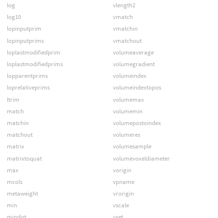
log
vlength2
log10
vmatch
lopinputprim
vmatchin
lopinputprims
vmatchout
loplastmodifiedprim
volumeaverage
loplastmodifiedprims
volumegradient
lopparentprims
volumeindex
loprelativeprims
volumeindextopos
ltrim
volumemax
match
volumemin
matchin
volumepostoindex
matchout
volumeres
matrix
volumesample
matrixtoquat
volumevoxeldiameter
max
vorigin
mcols
vpname
metaweight
vrorigin
min
vscale
mindist
vset