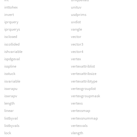
inttohex
unituv
invert
usdprims
iprquery
uvdist
iprquerys
vangle
isclosed
vector
iscollided
vector3
ishvariable
vector4
ispdgeval
vertex
isspline
vertexattriblist
isstuck
vertexattribsize
isvariable
vertexattribtype
iswrapu
vertexgrouplist
iswrapv
vertexgroupmask
length
vertexs
linear
vertexsmap
listbyval
vertexsnummap
listbyvals
vertexvals
lock
vlength