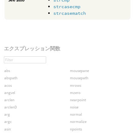
strcasecmp
strcasematch
エクスプレッション関数
abs
mousepane
abspath
mousepath
acos
mrows
angvel
mzero
arclen
nearpoint
arclenD
noise
arg
normal
argc
normalize
asin
npoints