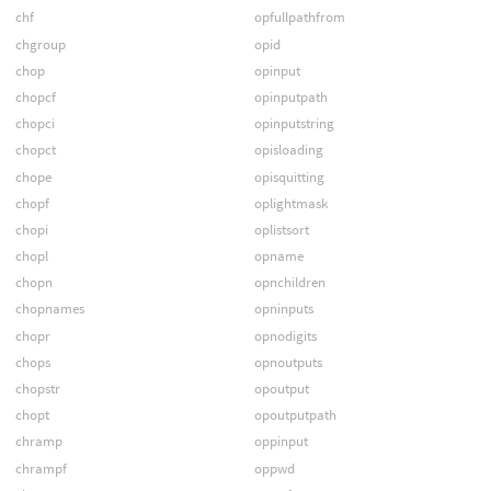
chf
opfullpathfrom
chgroup
opid
chop
opinput
chopcf
opinputpath
chopci
opinputstring
chopct
opisloading
chope
opisquitting
chopf
oplightmask
chopi
oplistsort
chopl
opname
chopn
opnchildren
chopnames
opninputs
chopr
opnodigits
chops
opnoutputs
chopstr
opoutput
chopt
opoutputpath
chramp
oppinput
chrampf
oppwd