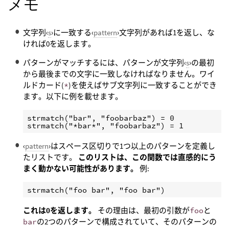
メモ
文字列‹
s
›に一致する‹
pattern
›文字列があれば1を返し、な
ければ0を返します。
パターンがマッチするには、パターンが文字列‹
s
›の最初
から最後までの文字に一致しなければなりません。ワイ
ルドカード(
*
)を使えばサブ文字列に一致することができ
ます。以下に例を載せます。
strmatch("bar", "foobarbaz") = 0

‹
pattern
›はスペース区切りで1つ以上のパターンを定義し
たリストです。
このリストは、この関数では直感的にう
まく動かない可能性があります。
例:
これは0を返します。
その理由は、最初の引数が
foo
と
bar
の2つのパターンで構成されていて、そのパターンの