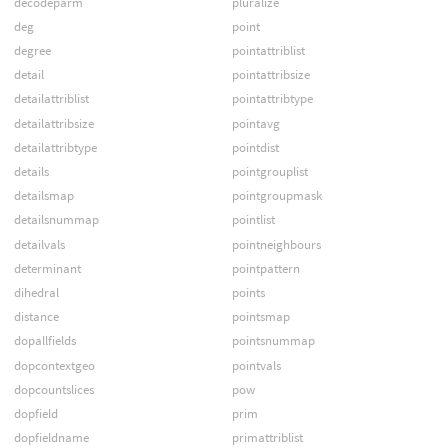
decodeparm
pluralize
deg
point
degree
pointattriblist
detail
pointattribsize
detailattriblist
pointattribtype
detailattribsize
pointavg
detailattribtype
pointdist
details
pointgrouplist
detailsmap
pointgroupmask
detailsnummap
pointlist
detailvals
pointneighbours
determinant
pointpattern
dihedral
points
distance
pointsmap
dopallfields
pointsnummap
dopcontextgeo
pointvals
dopcountslices
pow
dopfield
prim
dopfieldname
primattriblist