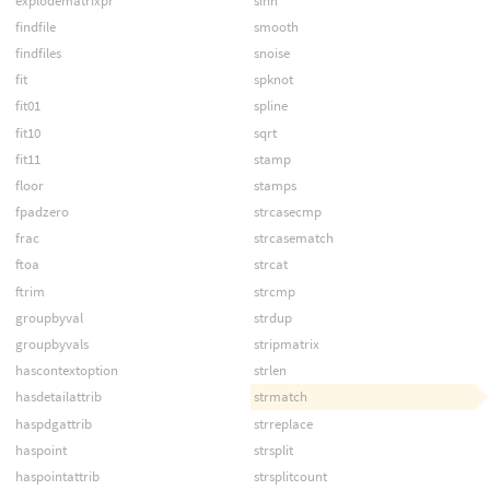
explodematrixpr
sinh
findfile
smooth
findfiles
snoise
fit
spknot
fit01
spline
fit10
sqrt
fit11
stamp
floor
stamps
fpadzero
strcasecmp
frac
strcasematch
ftoa
strcat
ftrim
strcmp
groupbyval
strdup
groupbyvals
stripmatrix
hascontextoption
strlen
hasdetailattrib
strmatch
haspdgattrib
strreplace
haspoint
strsplit
haspointattrib
strsplitcount