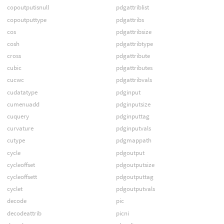
copoutputisnull
pdgattriblist
copoutputtype
pdgattribs
cos
pdgattribsize
cosh
pdgattribtype
cross
pdgattribute
cubic
pdgattributes
cucwc
pdgattribvals
cudatatype
pdginput
cumenuadd
pdginputsize
cuquery
pdginputtag
curvature
pdginputvals
cutype
pdgmappath
cycle
pdgoutput
cycleoffset
pdgoutputsize
cycleoffsett
pdgoutputtag
cyclet
pdgoutputvals
decode
pic
decodeattrib
picni