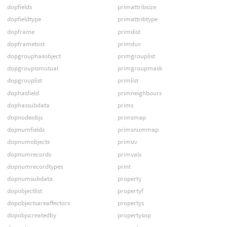
dopfields
primattribsize
dopfieldtype
primattribtype
dopframe
primdist
dopframetost
primduv
dopgrouphasobject
primgrouplist
dopgroupismutual
primgroupmask
dopgrouplist
primlist
dophasfield
primneighbours
dophassubdata
prims
dopnodeobjs
primsmap
dopnumfields
primsnummap
dopnumobjects
primuv
dopnumrecords
primvals
dopnumrecordtypes
print
dopnumsubdata
property
dopobjectlist
propertyf
dopobjectsareaffectors
propertys
dopobjscreatedby
propertysop