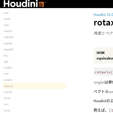
quattomatrix
quintic
rad
Houdini 21.
rota
rand
raw
realuv
角度とベク
relpath
repeat
repeatt
HOM
res
equivale
rgb
rindex
rotaxis
(
rint
rotate
‹
angle
›は単
rotaxis
ベクトル‹
a
round
rtrim
Houdi
run
例えば、
[
runb