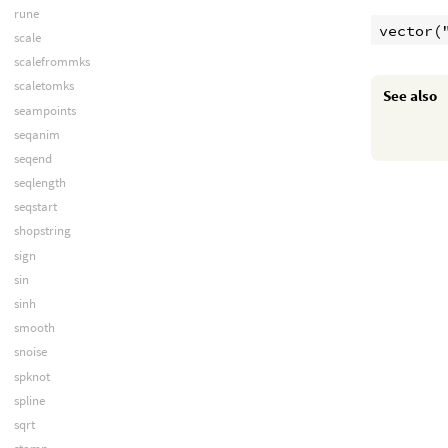
rune
vector(
scale
scalefrommks
scaletomks
See also
seampoints
seqanim
seqend
seqlength
seqstart
shopstring
sign
sin
sinh
smooth
snoise
spknot
spline
sqrt