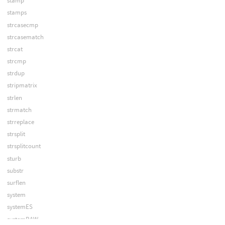
stamp
stamps
strcasecmp
strcasematch
strcat
strcmp
strdup
stripmatrix
strlen
strmatch
strreplace
strsplit
strsplitcount
sturb
substr
surflen
system
systemES
systemRAW