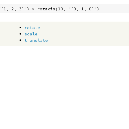
"[1, 2, 3]") * rotaxis(10, "[0, 1, 0]")
rotate
scale
translate