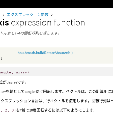
0
エクスプレッション関数
xis
expression function
トルから4×4の回転行列を返します。
hou.hmath.buildRotateAboutAxis()
nt
angle, axisv)
位がdegreeです。
xisv
›を軸として‹
angle
›だけ回転します。ベクトルは、この計算用に
niのエクスプレッション言語は、行ベクトルを使用します。回転行列
1, 2, 3]
をY軸で10度回転するには以下のようにします: