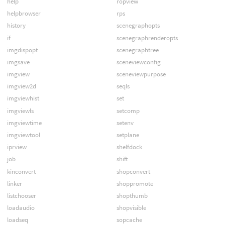
help
ropview
helpbrowser
rps
history
scenegraphopts
if
scenegraphrenderopts
imgdispopt
scenegraphtree
imgsave
sceneviewconfig
imgview
sceneviewpurpose
imgview2d
seqls
imgviewhist
set
imgviewls
setcomp
imgviewtime
setenv
imgviewtool
setplane
iprview
shelfdock
job
shift
kinconvert
shopconvert
linker
shoppromote
listchooser
shopthumb
loadaudio
shopvisible
loadseq
sopcache