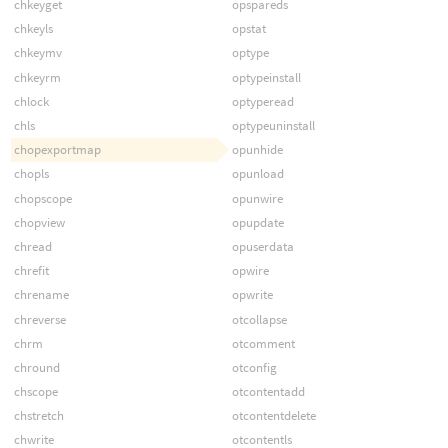
chkeyget
opspareds
chkeyls
opstat
chkeymv
optype
chkeyrm
optypeinstall
chlock
optyperead
chls
optypeuninstall
chopexportmap
opunhide
chopls
opunload
chopscope
opunwire
chopview
opupdate
chread
opuserdata
chrefit
opwire
chrename
opwrite
chreverse
otcollapse
chrm
otcomment
chround
otconfig
chscope
otcontentadd
chstretch
otcontentdelete
chwrite
otcontentls