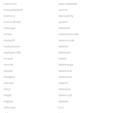
matrman
sopcreateedit
matupdateref
source
memory
stampdirty
menurefresh
system
message
takeadd
mnew
takeautomode
mplayfit
takeinclude
mplayhome
takelist
mplayprofile
takeload
mread
takels
mwrite
takemerge
nbadd
takemove
nbalpha
takename
nbcolor
takerm
nbcp
takesave
nbget
takescript
nbglob
takeset
nblocate
tcur