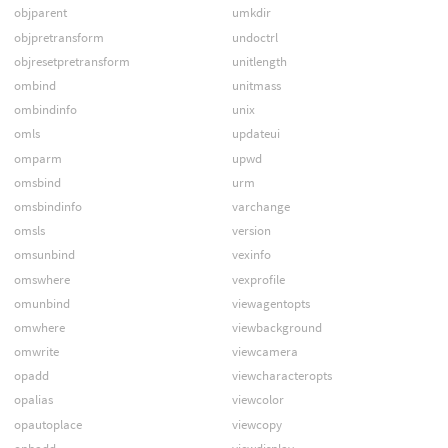
objparent
umkdir
objpretransform
undoctrl
objresetpretransform
unitlength
ombind
unitmass
ombindinfo
unix
omls
updateui
omparm
upwd
omsbind
urm
omsbindinfo
varchange
omsls
version
omsunbind
vexinfo
omswhere
vexprofile
omunbind
viewagentopts
omwhere
viewbackground
omwrite
viewcamera
opadd
viewcharacteropts
opalias
viewcolor
opautoplace
viewcopy