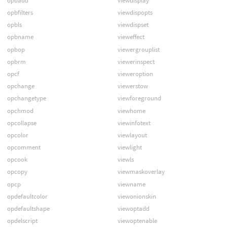
opbadd
viewdisplay
opbfilters
viewdispopts
opbls
viewdispset
opbname
vieweffect
opbop
viewergrouplist
opbrm
viewerinspect
opcf
vieweroption
opchange
viewerstow
opchangetype
viewforeground
opchmod
viewhome
opcollapse
viewinfotext
opcolor
viewlayout
opcomment
viewlight
opcook
viewls
opcopy
viewmaskoverlay
opcp
viewname
opdefaultcolor
viewonionskin
opdefaultshape
viewoptadd
opdelscript
viewoptenable