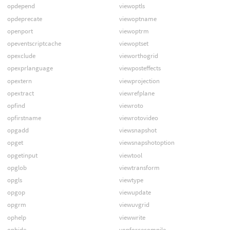
opdepend
viewoptls
opdeprecate
viewoptname
openport
viewoptrm
opeventscriptcache
viewoptset
opexclude
vieworthogrid
opexprlanguage
viewposteffects
opextern
viewprojection
opextract
viewrefplane
opfind
viewroto
opfirstname
viewrotovideo
opgadd
viewsnapshot
opget
viewsnapshotoption
opgetinput
viewtool
opglob
viewtransform
opgls
viewtype
opgop
viewupdate
opgrm
viewuvgrid
ophelp
viewwrite
ophide
vopforcecompile