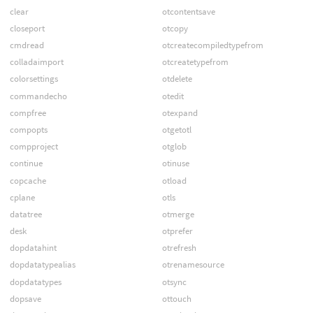
clear
otcontentsave
closeport
otcopy
cmdread
otcreatecompiledtypefrom
colladaimport
otcreatetypefrom
colorsettings
otdelete
commandecho
otedit
compfree
otexpand
compopts
otgetotl
compproject
otglob
continue
otinuse
copcache
otload
cplane
otls
datatree
otmerge
desk
otprefer
dopdatahint
otrefresh
dopdatatypealias
otrenamesource
dopdatatypes
otsync
dopsave
ottouch