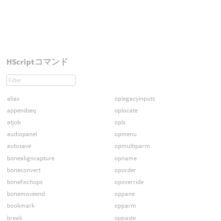
HScriptコマンド
alias
oplegacyinputs
appendseq
oplocate
atjob
opls
audiopanel
opmenu
autosave
opmultiparm
bonealigncapture
opname
boneconvert
oporder
bonefixchops
opoverride
bonemoveend
oppane
bookmark
opparm
break
oppaste