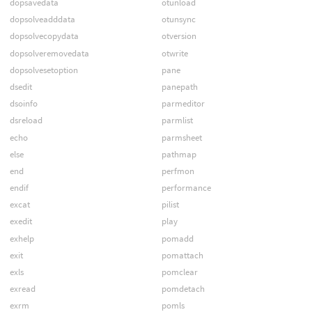
dopsavedata
otunload
dopsolveadddata
otunsync
dopsolvecopydata
otversion
dopsolveremovedata
otwrite
dopsolvesetoption
pane
dsedit
panepath
dsoinfo
parmeditor
dsreload
parmlist
echo
parmsheet
else
pathmap
end
perfmon
endif
performance
excat
pilist
exedit
play
exhelp
pomadd
exit
pomattach
exls
pomclear
exread
pomdetach
exrm
pomls