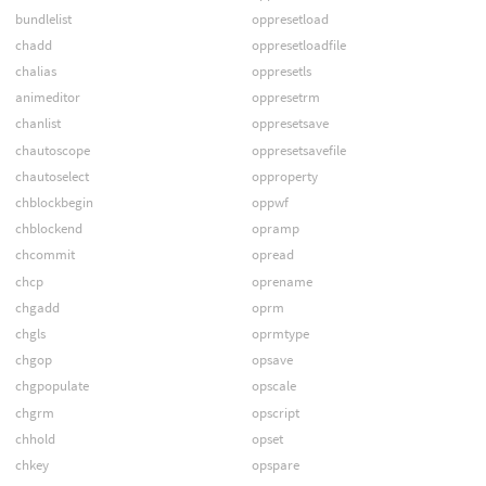
bundlelist
oppresetload
chadd
oppresetloadfile
chalias
oppresetls
animeditor
oppresetrm
chanlist
oppresetsave
chautoscope
oppresetsavefile
chautoselect
opproperty
chblockbegin
oppwf
chblockend
opramp
chcommit
opread
chcp
oprename
chgadd
oprm
chgls
oprmtype
chgop
opsave
chgpopulate
opscale
chgrm
opscript
chhold
opset
chkey
opspare