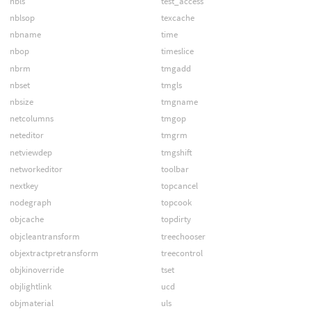
nbls
test_access
nblsop
texcache
nbname
time
nbop
timeslice
nbrm
tmgadd
nbset
tmgls
nbsize
tmgname
netcolumns
tmgop
neteditor
tmgrm
netviewdep
tmgshift
networkeditor
toolbar
nextkey
topcancel
nodegraph
topcook
objcache
topdirty
objcleantransform
treechooser
objextractpretransform
treecontrol
objkinoverride
tset
objlightlink
ucd
objmaterial
uls