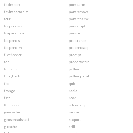
fbximport
pomparm
fbximportanim
pomremove
fcur
pomrename
fdependadd
pomscript
fdependhide
pomset
fdependls
preference
fdependrm
prependseq
filechooser
prompt
for
propertyedit
foreach
python
fplayback
pythonpanel
fps
quit
frange
radial
fset
read
ftimecode
reloadseq
geocache
render
geospreadsheet
rexport
glcache
rkill