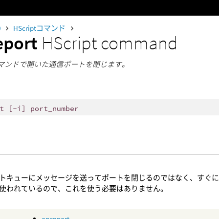
0
HScriptコマンド
eport
HScript command
rtコマンドで開いた通信ポートを閉じます。
t [-i] port_number
トキューにメッセージを送ってポートを閉じるのではなく、すぐにポー
使われているので、これを使う必要はありません。
openport