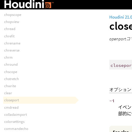
chopexportmap
chopls
chopscope
Houdini 21.
clos
chopview
chread
chrefit
openpo
chrename
chreverse
chrm
chround
closepor
chscope
chstretch
chwrite
オプション
clear
closeport
-i
イベン
cmdread
部的に
colladaimport
colorsettings
commandecho
See also