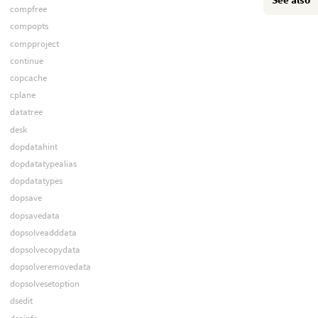
compfree
compopts
compproject
continue
copcache
cplane
datatree
desk
dopdatahint
dopdatatypealias
dopdatatypes
dopsave
dopsavedata
dopsolveadddata
dopsolvecopydata
dopsolveremovedata
dopsolvesetoption
dsedit