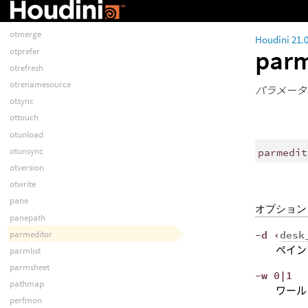
otload
otls
otmerge
Houdini 21.
par
otprefer
otrefresh
otrenamesource
パラメータ
otsync
ottouch
otunload
otunsync
parmedit
otversion
otwrite
pane
オプション
panepath
parmeditor
-d ‹
desk
ペイン
parmlist
parmsheet
-w 0|1
pathmap
ワール
perfmon