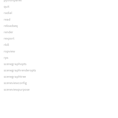
pythonpanel
quit
radial
read
reloadseq
render
rexport
rkill
ropview
rps
scenegraphopts
scenegraphrenderopts
scenegraphtree
sceneviewconfig
sceneviewpurpose
seqls
set
setcomp
setenv