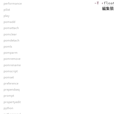
-T ‹
floa
performance
編集領
pilist
play
pomadd
pomattach
pomclear
pomdetach
pomls
pomparm
pomremove
pomrename
pomscript
pomset
preference
prependseq
prompt
propertyedit
python