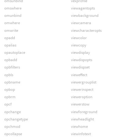
omsunbind
vexprofile
omswhere
viewagentopts
omunbind
viewbackground
omwhere
viewcamera
omwrite
viewcharacteropts
opadd
viewcolor
opalias
viewcopy
opautoplace
viewdisplay
opbadd
viewdispopts
opbfilters
viewdispset
opbls
vieweffect
opbname
viewergrouplist
opbop
viewerinspect
opbrm
vieweroption
opcf
viewerstow
opchange
viewforeground
opchangetype
viewheadlight
opchmod
viewhome
opcollapse
viewinfotext