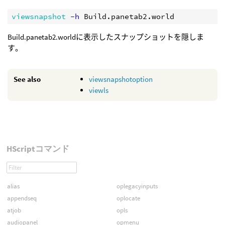
viewsnapshot
 -h
Build.panetab2.worldに表示したスナップショットを隠しま
す。
See also
viewsnapshotoption
viewls
HScriptコマンド
alias
oplegacyinputs
appendseq
oplocate
atjob
opls
audiopanel
opmenu