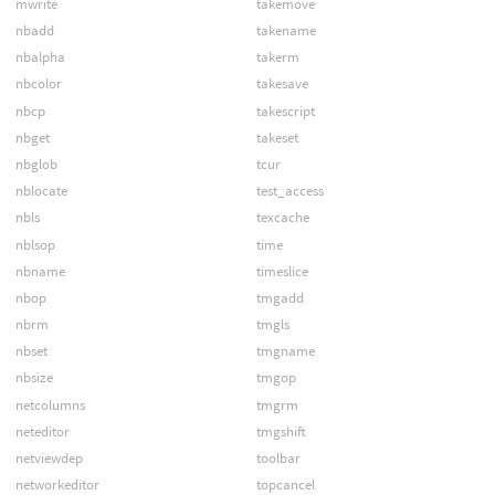
mwrite
takemove
nbadd
takename
nbalpha
takerm
nbcolor
takesave
nbcp
takescript
nbget
takeset
nbglob
tcur
nblocate
test_access
nbls
texcache
nblsop
time
nbname
timeslice
nbop
tmgadd
nbrm
tmgls
nbset
tmgname
nbsize
tmgop
netcolumns
tmgrm
neteditor
tmgshift
netviewdep
toolbar
networkeditor
topcancel