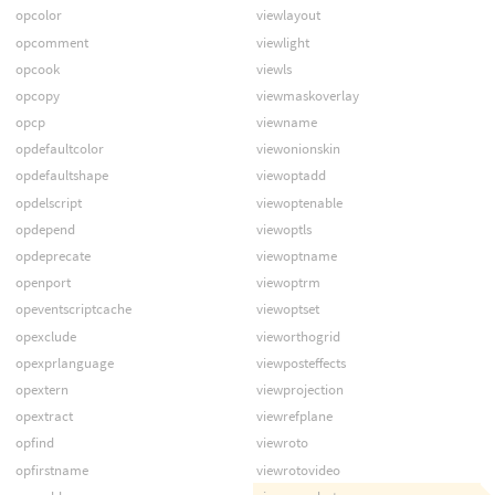
opcolor
viewlayout
opcomment
viewlight
opcook
viewls
opcopy
viewmaskoverlay
opcp
viewname
opdefaultcolor
viewonionskin
opdefaultshape
viewoptadd
opdelscript
viewoptenable
opdepend
viewoptls
opdeprecate
viewoptname
openport
viewoptrm
opeventscriptcache
viewoptset
opexclude
vieworthogrid
opexprlanguage
viewposteffects
opextern
viewprojection
opextract
viewrefplane
opfind
viewroto
opfirstname
viewrotovideo