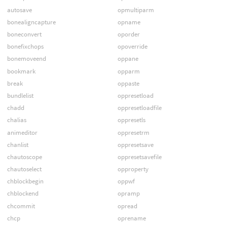
autosave
opmultiparm
bonealigncapture
opname
boneconvert
oporder
bonefixchops
opoverride
bonemoveend
oppane
bookmark
opparm
break
oppaste
bundlelist
oppresetload
chadd
oppresetloadfile
chalias
oppresetls
animeditor
oppresetrm
chanlist
oppresetsave
chautoscope
oppresetsavefile
chautoselect
opproperty
chblockbegin
oppwf
chblockend
opramp
chcommit
opread
chcp
oprename