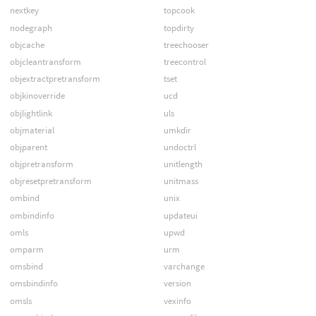
nextkey
topcook
nodegraph
topdirty
objcache
treechooser
objcleantransform
treecontrol
objextractpretransform
tset
objkinoverride
ucd
objlightlink
uls
objmaterial
umkdir
objparent
undoctrl
objpretransform
unitlength
objresetpretransform
unitmass
ombind
unix
ombindinfo
updateui
omls
upwd
omparm
urm
omsbind
varchange
omsbindinfo
version
omsls
vexinfo