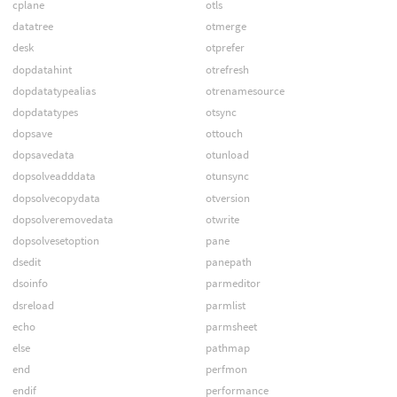
cplane
otls
datatree
otmerge
desk
otprefer
dopdatahint
otrefresh
dopdatatypealias
otrenamesource
dopdatatypes
otsync
dopsave
ottouch
dopsavedata
otunload
dopsolveadddata
otunsync
dopsolvecopydata
otversion
dopsolveremovedata
otwrite
dopsolvesetoption
pane
dsedit
panepath
dsoinfo
parmeditor
dsreload
parmlist
echo
parmsheet
else
pathmap
end
perfmon
endif
performance