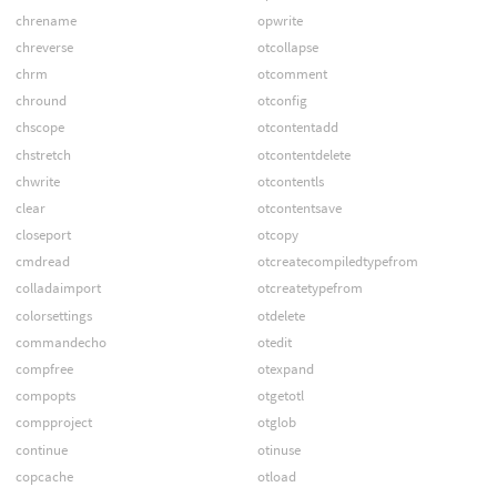
chrename
opwrite
chreverse
otcollapse
chrm
otcomment
chround
otconfig
chscope
otcontentadd
chstretch
otcontentdelete
chwrite
otcontentls
clear
otcontentsave
closeport
otcopy
cmdread
otcreatecompiledtypefrom
colladaimport
otcreatetypefrom
colorsettings
otdelete
commandecho
otedit
compfree
otexpand
compopts
otgetotl
compproject
otglob
continue
otinuse
copcache
otload