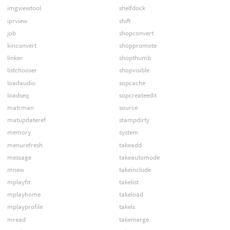
imgviewtool
shelfdock
iprview
shift
job
shopconvert
kinconvert
shoppromote
linker
shopthumb
listchooser
shopvisible
loadaudio
sopcache
loadseq
sopcreateedit
matrman
source
matupdateref
stampdirty
memory
system
menurefresh
takeadd
message
takeautomode
mnew
takeinclude
mplayfit
takelist
mplayhome
takeload
mplayprofile
takels
mread
takemerge