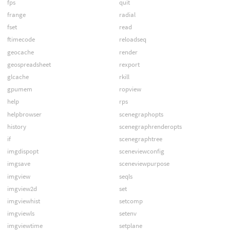
fps
quit
frange
radial
fset
read
ftimecode
reloadseq
geocache
render
geospreadsheet
rexport
glcache
rkill
gpumem
ropview
help
rps
helpbrowser
scenegraphopts
history
scenegraphrenderopts
if
scenegraphtree
imgdispopt
sceneviewconfig
imgsave
sceneviewpurpose
imgview
seqls
imgview2d
set
imgviewhist
setcomp
imgviewls
setenv
imgviewtime
setplane