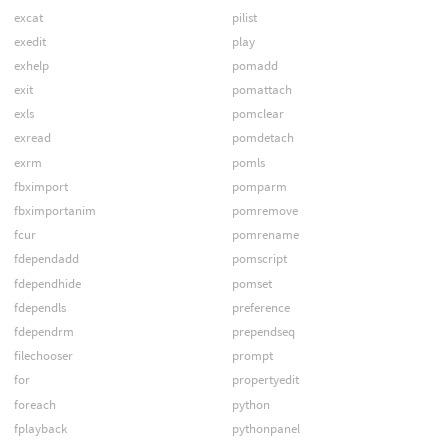
excat
pilist
exedit
play
exhelp
pomadd
exit
pomattach
exls
pomclear
exread
pomdetach
exrm
pomls
fbximport
pomparm
fbximportanim
pomremove
fcur
pomrename
fdependadd
pomscript
fdependhide
pomset
fdependls
preference
fdependrm
prependseq
filechooser
prompt
for
propertyedit
foreach
python
fplayback
pythonpanel