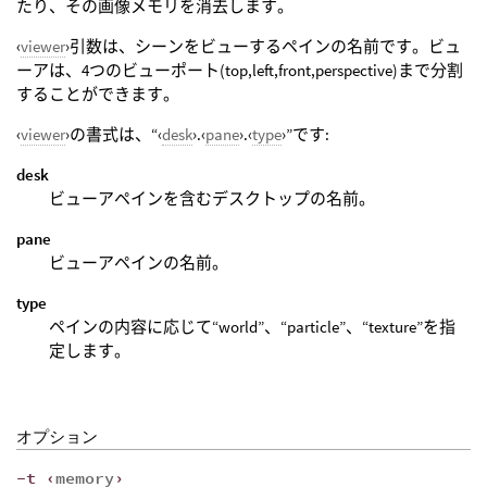
たり、その画像メモリを消去します。
‹
viewer
›引数は、シーンをビューするペインの名前です。ビュ
ーアは、4つのビューポート(top,left,front,perspective)まで分割
することができます。
‹
viewer
›の書式は、“‹
desk
›.‹
pane
›.‹
type
›”です:
desk
ビューアペインを含むデスクトップの名前。
pane
ビューアペインの名前。
type
ペインの内容に応じて“world”、“particle”、“texture”を指
定します。
オプション
-t ‹
memory
›