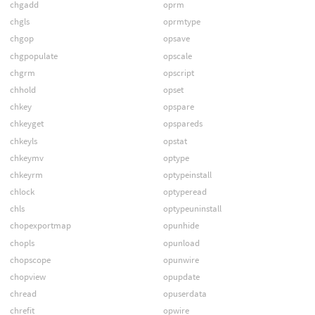
chgadd
oprm
chgls
oprmtype
chgop
opsave
chgpopulate
opscale
chgrm
opscript
chhold
opset
chkey
opspare
chkeyget
opspareds
chkeyls
opstat
chkeymv
optype
chkeyrm
optypeinstall
chlock
optyperead
chls
optypeuninstall
chopexportmap
opunhide
chopls
opunload
chopscope
opunwire
chopview
opupdate
chread
opuserdata
chrefit
opwire