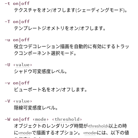
-t on|off
テクスチャをオン/オフします(シェーディングモード)。
-T on|off
テンプレートジオメトリをオン/オフします。
-u on|off
役立つデコレーション描画を自動的に有効にするトラッ
クコンポーネント選択モード。
-U ‹
value
›
シャドウ可変感度レベル。
-v on|off
ビューポート名をオン/オフします。
-V ‹
value
›
隠線可変感度レベル。
-W on|off ‹
mode
› ‹
threshold
›
オブジェクトのレンダリング時間が‹
threshold
›以上の時
に‹
mode
›で描画するオプション。 ‹
mode
›には、以下の値