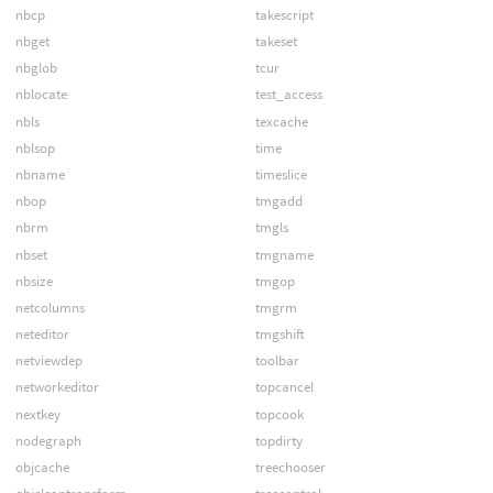
nbcp
takescript
nbget
takeset
nbglob
tcur
nblocate
test_access
nbls
texcache
nblsop
time
nbname
timeslice
nbop
tmgadd
nbrm
tmgls
nbset
tmgname
nbsize
tmgop
netcolumns
tmgrm
neteditor
tmgshift
netviewdep
toolbar
networkeditor
topcancel
nextkey
topcook
nodegraph
topdirty
objcache
treechooser