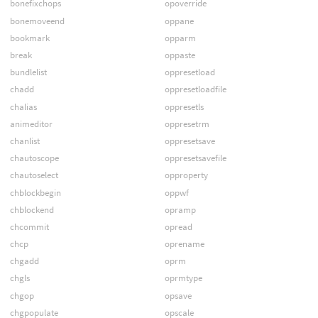
bonefixchops
opoverride
bonemoveend
oppane
bookmark
opparm
break
oppaste
bundlelist
oppresetload
chadd
oppresetloadfile
chalias
oppresetls
animeditor
oppresetrm
chanlist
oppresetsave
chautoscope
oppresetsavefile
chautoselect
opproperty
chblockbegin
oppwf
chblockend
opramp
chcommit
opread
chcp
oprename
chgadd
oprm
chgls
oprmtype
chgop
opsave
chgpopulate
opscale