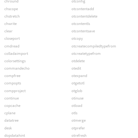
chround
otconfig
chscope
otcontentadd
chstretch
otcontentdelete
chwrite
otcontentls
clear
otcontentsave
closeport
otcopy
cmdread
otcreatecompiledtypefrom
colladaimport
otcreatetypefrom
colorsettings
otdelete
commandecho
otedit
compfree
otexpand
compopts
otgetotl
compproject
otglob
continue
otinuse
copcache
otload
cplane
otls
datatree
otmerge
desk
otprefer
dopdatahint
otrefresh