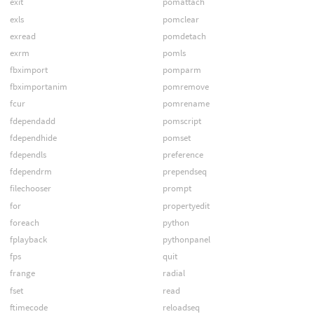
exit
pomattach
exls
pomclear
exread
pomdetach
exrm
pomls
fbximport
pomparm
fbximportanim
pomremove
fcur
pomrename
fdependadd
pomscript
fdependhide
pomset
fdependls
preference
fdependrm
prependseq
filechooser
prompt
for
propertyedit
foreach
python
fplayback
pythonpanel
fps
quit
frange
radial
fset
read
ftimecode
reloadseq