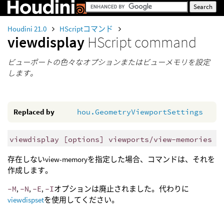
Houdini 21.0
HScriptコマンド
viewdisplay
HScript command
ビューポートの色々なオプションまたはビューメモリを設定
します。
Replaced by
hou.GeometryViewportSettings
viewdisplay [options] viewports/view-memories
存在しないview-memoryを指定した場合、コマンドは、それを
作成します。
-M
,
-N
,
-E
,
-I
オプションは廃止されました。代わりに
viewdispset
を使用してください。