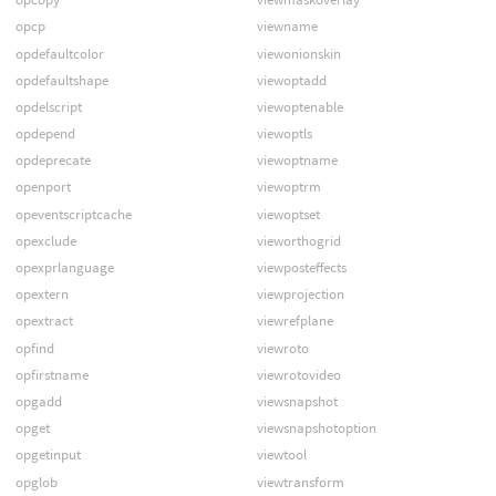
opcp
viewname
opdefaultcolor
viewonionskin
opdefaultshape
viewoptadd
opdelscript
viewoptenable
opdepend
viewoptls
opdeprecate
viewoptname
openport
viewoptrm
opeventscriptcache
viewoptset
opexclude
vieworthogrid
opexprlanguage
viewposteffects
opextern
viewprojection
opextract
viewrefplane
opfind
viewroto
opfirstname
viewrotovideo
opgadd
viewsnapshot
opget
viewsnapshotoption
opgetinput
viewtool
opglob
viewtransform