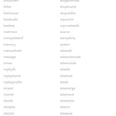
kinconvert
shoppromote
linker
shopthumb
listchooser
shopvisible
loadaudio
sopcache
loadseq
sopcreateedit
matrman
source
matupdateref
stampdirty
memory
system
menurefresh
takeadd
message
takeautomode
mnew
takeinclude
mplayfit
takelist
mplayhome
takeload
mplayprofile
takels
mread
takemerge
mwrite
takemove
nbadd
takename
nbalpha
takerm
nbcolor
takesave