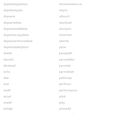
dopdatatypealias
otrenamesource
dopdatatypes
otsync
dopsave
ottouch
dopsavedata
otunload
dopsolveadddata
otunsync
dopsolvecopydata
otversion
dopsolveremovedata
otwrite
dopsolvesetoption
pane
dsedit
panepath
dsoinfo
parmeditor
dsreload
parmlist
echo
parmsheet
else
pathmap
end
perfmon
endif
performance
excat
pilist
exedit
play
exhelp
pomadd