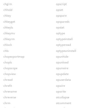
chgrm
opscript
chhold
opset
chkey
opspare
chkeyget
opspareds
chkeyls
opstat
chkeymv
optype
chkeyrm
optypeinstall
chlock
optyperead
chls
optypeuninstall
chopexportmap
opunhide
chopls
opunload
chopscope
opunwire
chopview
opupdate
chread
opuserdata
chrefit
opwire
chrename
opwrite
chreverse
otcollapse
chrm
otcomment