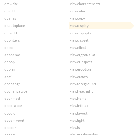
omwrite
viewcharacteropts
opadd
viewcolor
opalias
viewcopy
opautoplace
viewdisplay
opbadd
viewdispopts
opbfilters
viewdispset
opbls
vieweffect
opbname
viewergrouplist
opbop
viewerinspect
opbrm
vieweroption
opcf
viewerstow
opchange
viewforeground
opchangetype
viewheadlight
opchmod
viewhome
opcollapse
viewinfotext
opcolor
viewlayout
opcomment
viewlight
opcook
viewls
opcopy
viewmaskoverlay