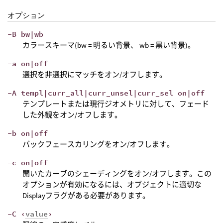
オプション
-B bw|wb
カラースキーマ(bw = 明るい背景、 wb = 黒い背景)。
-a on|off
選択を非選択にマッチをオン/オフします。
-A templ|curr_all|curr_unsel|curr_sel on|off
テンプレートまたは現行ジオメトリに対して、フェード
した外観をオン/オフします。
-b on|off
バックフェースカリングをオン/オフします。
-c on|off
開いたカーブのシェーディングをオン/オフします。この
オプションが有効になるには、オブジェクトに適切な
Displayフラグがある必要があります。
-C ‹
value
›