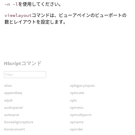
-n -l
を使用してください。
viewlayout
コマンドは、ビューアペインのビューポートの
数とレイアウトを設定します。
HScriptコマンド
alias
oplegacyinputs
appendseq
oplocate
atjob
opls
audiopanel
opmenu
autosave
opmultiparm
bonealigncapture
opname
boneconvert
oporder