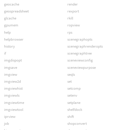
geocache
render
geospreadsheet
rexport
glcache
rkill
gpumem
ropview
help
rps
helpbrowser
scenegraphopts
history
scenegraphrenderopts
if
scenegraphtree
imgdispopt
sceneviewconfig
imgsave
sceneviewpurpose
imgview
seqls
imgview2d
set
imgviewhist
setcomp
imgviewls
setenv
imgviewtime
setplane
imgviewtool
shelfdock
iprview
shift
job
shopconvert