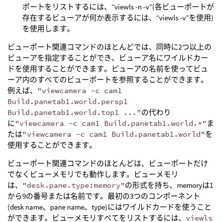
ポートをリストするには、“viewls -n -v”(各ビューポートが
存在するビューアが何か表示するには、“viewls -v”を使用)
を使用します。
ビューポート関連コマンドのほとんどでは、同時に2つ以上の
ビューアを指定することができ、ビューア名にワイルドカー
ドを使用することができます。ビューアの名前を使ってビュ
ーア内のすべてのビューポートを参照することができます。
例えば、
"viewcamera -c cam1
Build.panetab1.world.persp1
Build.panetab1.world.top1 ..."
の代わり
に
"viewcamera -c cam1 Build.panetab1.world.*"
ま
たは
"viewcamera -c cam1 Build.panetab1.world"
を
使用することができます。
ビューポート関連コマンドのほとんどは、ビューポートだけ
でなくビューメモリでも動作します。ビューメモリ
は、
"desk.pane.type:memory"
の形式を持ち、memoryは1
から9の番号または名前です。最初の3つのコンポーネント
(desk name、pane name、type)にはワイルドカードを使うこと
ができます。ビューメモリすべてをリストするには、
viewls