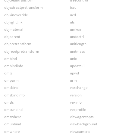
objcleantransform
treecontrol
objextractpretransform
tset
objkinoverride
ucd
objlightlink
uls
objmaterial
umkdir
objparent
undoctrl
objpretransform
unitlength
objresetpretransform
unitmass
ombind
unix
ombindinfo
updateui
omls
upwd
omparm
urm
omsbind
varchange
omsbindinfo
version
omsls
vexinfo
omsunbind
vexprofile
omswhere
viewagentopts
omunbind
viewbackground
omwhere
viewcamera