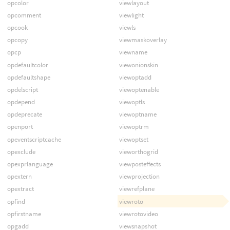
opcolor
viewlayout
opcomment
viewlight
opcook
viewls
opcopy
viewmaskoverlay
opcp
viewname
opdefaultcolor
viewonionskin
opdefaultshape
viewoptadd
opdelscript
viewoptenable
opdepend
viewoptls
opdeprecate
viewoptname
openport
viewoptrm
opeventscriptcache
viewoptset
opexclude
vieworthogrid
opexprlanguage
viewposteffects
opextern
viewprojection
opextract
viewrefplane
opfind
viewroto
opfirstname
viewrotovideo
opgadd
viewsnapshot