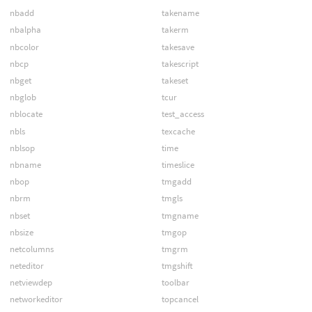
nbadd
takename
nbalpha
takerm
nbcolor
takesave
nbcp
takescript
nbget
takeset
nbglob
tcur
nblocate
test_access
nbls
texcache
nblsop
time
nbname
timeslice
nbop
tmgadd
nbrm
tmgls
nbset
tmgname
nbsize
tmgop
netcolumns
tmgrm
neteditor
tmgshift
netviewdep
toolbar
networkeditor
topcancel