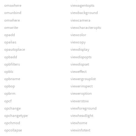
omswhere
viewagentopts
omunbind
viewbackground
omwhere
viewcamera
omwrite
viewcharacteropts
opadd
viewcolor
opalias
viewcopy
opautoplace
viewdisplay
opbadd
viewdispopts
opbfilters
viewdispset
opbls
vieweffect
opbname
viewergrouplist
opbop
viewerinspect
opbrm
vieweroption
opcf
viewerstow
opchange
viewforeground
opchangetype
viewheadlight
opchmod
viewhome
opcollapse
viewinfotext