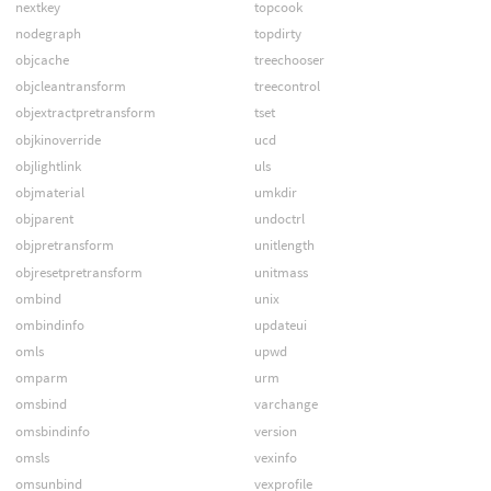
nextkey
topcook
nodegraph
topdirty
objcache
treechooser
objcleantransform
treecontrol
objextractpretransform
tset
objkinoverride
ucd
objlightlink
uls
objmaterial
umkdir
objparent
undoctrl
objpretransform
unitlength
objresetpretransform
unitmass
ombind
unix
ombindinfo
updateui
omls
upwd
omparm
urm
omsbind
varchange
omsbindinfo
version
omsls
vexinfo
omsunbind
vexprofile