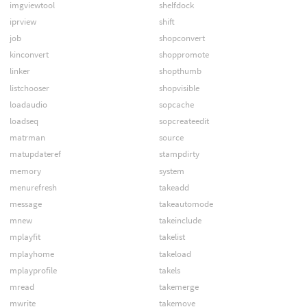
imgviewtool
shelfdock
iprview
shift
job
shopconvert
kinconvert
shoppromote
linker
shopthumb
listchooser
shopvisible
loadaudio
sopcache
loadseq
sopcreateedit
matrman
source
matupdateref
stampdirty
memory
system
menurefresh
takeadd
message
takeautomode
mnew
takeinclude
mplayfit
takelist
mplayhome
takeload
mplayprofile
takels
mread
takemerge
mwrite
takemove