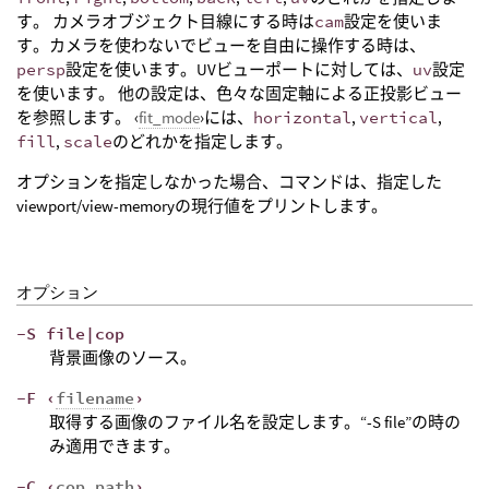
す。 カメラオブジェクト目線にする時は
cam
設定を使いま
す。カメラを使わないでビューを自由に操作する時は、
persp
設定を使います。UVビューポートに対しては、
uv
設定
を使います。 他の設定は、色々な固定軸による正投影ビュー
を参照します。 ‹
fit_mode
›には、
horizontal
,
vertical
,
fill
,
scale
のどれかを指定します。
オプションを指定しなかった場合、コマンドは、指定した
viewport/view-memoryの現行値をプリントします。
オプション
-S file|cop
背景画像のソース。
-F ‹
filename
›
取得する画像のファイル名を設定します。“-S file”の時の
み適用できます。
-C ‹
cop_path
›