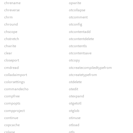
chrename
opwrite
chreverse
otcollapse
chrm
otcomment
chround
otconfig
chscope
otcontentadd
chstretch
otcontentdelete
chwrite
otcontentls
clear
otcontentsave
closeport
otcopy
cmdread
otcreatecompiledtypefrom
colladaimport
otcreatetypefrom
colorsettings
otdelete
commandecho
otedit
compfree
otexpand
compopts
otgetotl
compproject
otglob
continue
otinuse
copcache
otload
cplane
otls