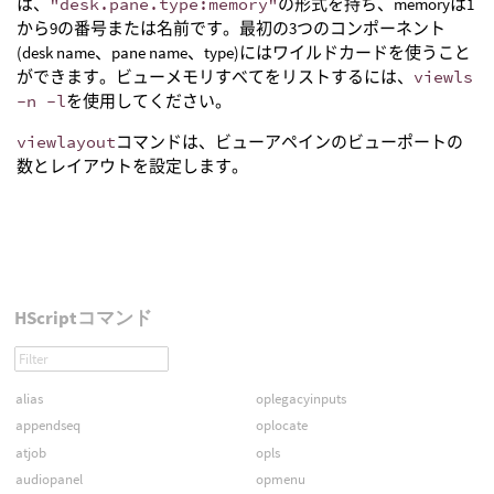
は、
"desk.pane.type:memory"
の形式を持ち、memoryは1
から9の番号または名前です。最初の3つのコンポーネント
(desk name、pane name、type)にはワイルドカードを使うこと
ができます。ビューメモリすべてをリストするには、
viewls
-n -l
を使用してください。
viewlayout
コマンドは、ビューアペインのビューポートの
数とレイアウトを設定します。
HScriptコマンド
alias
oplegacyinputs
appendseq
oplocate
atjob
opls
audiopanel
opmenu