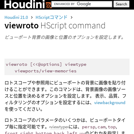
Houdini 21.0
HScriptコマンド
viewroto
HScript command
ビューポート背景の画像と位置のオプションを設定します。
viewroto [<<@options] viewtype
viewports/view-memories
ロトスコープや参照用にビューポートの背景に画像を貼り付
けることができます。このコマンドは、背景画像の画像ソー
スと位置を決めるオプションを設定します。 表示、品質、フ
ィルタリングのオプションを設定するには、
viewbackground
を使ってください。
ロトスコープのパラメータのいくつかは、ビューポートタイ
プ毎に指定可能です。‹
viewtype
›には、
persp
,
cam
,
top
,
front
,
right
,
bottom
,
back
,
left
,
uv
のどれかを指定しま