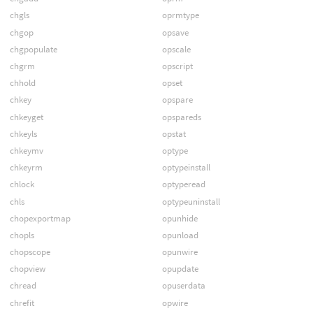
chgls
oprmtype
chgop
opsave
chgpopulate
opscale
chgrm
opscript
chhold
opset
chkey
opspare
chkeyget
opspareds
chkeyls
opstat
chkeymv
optype
chkeyrm
optypeinstall
chlock
optyperead
chls
optypeuninstall
chopexportmap
opunhide
chopls
opunload
chopscope
opunwire
chopview
opupdate
chread
opuserdata
chrefit
opwire