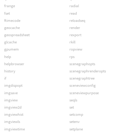
frange
radial
fset
read
ftimecode
reloadseq
geocache
render
geospreadsheet
rexport
glcache
rkill
gpumem
ropview
help
rps
helpbrowser
scenegraphopts
history
scenegraphrenderopts
if
scenegraphtree
imgdispopt
sceneviewconfig
imgsave
sceneviewpurpose
imgview
seqls
imgview2d
set
imgviewhist
setcomp
imgviewls
setenv
imgviewtime
setplane