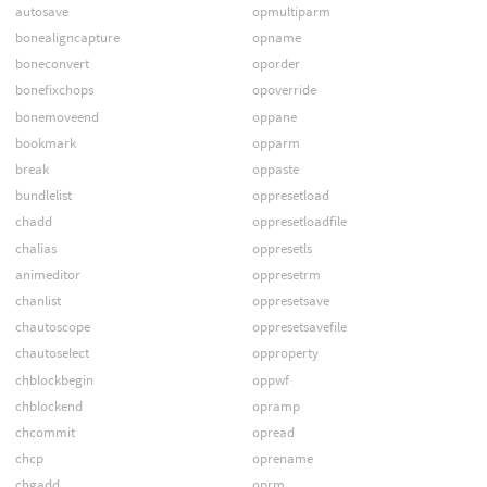
autosave
opmultiparm
bonealigncapture
opname
boneconvert
oporder
bonefixchops
opoverride
bonemoveend
oppane
bookmark
opparm
break
oppaste
bundlelist
oppresetload
chadd
oppresetloadfile
chalias
oppresetls
animeditor
oppresetrm
chanlist
oppresetsave
chautoscope
oppresetsavefile
chautoselect
opproperty
chblockbegin
oppwf
chblockend
opramp
chcommit
opread
chcp
oprename
chgadd
oprm