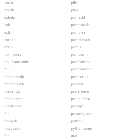
excat
pilist
exedit
play
exhelp
pomadd
exit
pomattach
exls
pomclear
exread
pomdetach
exrm
pomls
fbximport
pomparm
fbximportanim
pomremove
fcur
pomrename
fdependadd
pomscript
fdependhide
pomset
fdependls
preference
fdependrm
prependseq
filechooser
prompt
for
propertyedit
foreach
python
fplayback
pythonpanel
fps
quit