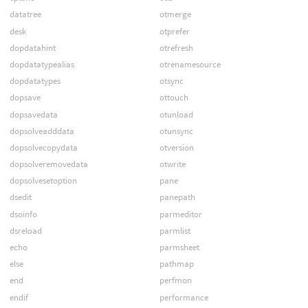
datatree
otmerge
desk
otprefer
dopdatahint
otrefresh
dopdatatypealias
otrenamesource
dopdatatypes
otsync
dopsave
ottouch
dopsavedata
otunload
dopsolveadddata
otunsync
dopsolvecopydata
otversion
dopsolveremovedata
otwrite
dopsolvesetoption
pane
dsedit
panepath
dsoinfo
parmeditor
dsreload
parmlist
echo
parmsheet
else
pathmap
end
perfmon
endif
performance