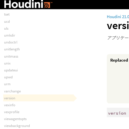
treechooser
treecontrol
tset
Houdini 21.
vers
ucd
uls
umkdir
アプリケー
undoctrl
unitlength
unitmass
Replaced
unix
updateui
upwd
urm
varchange
version
vexinfo
vexprofile
version 
viewagentopts
viewbackground