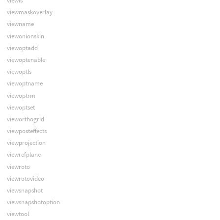
viewls
viewmaskoverlay
viewname
viewonionskin
viewoptadd
viewoptenable
viewoptls
viewoptname
viewoptrm
viewoptset
vieworthogrid
viewposteffects
viewprojection
viewrefplane
viewroto
viewrotovideo
viewsnapshot
viewsnapshotoption
viewtool