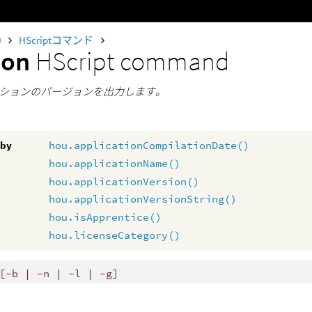
0
HScriptコマンド
ion
HScript command
ションのバージョンを出力します。
 by
hou.applicationCompilationDate()
hou.applicationName()
hou.applicationVersion()
hou.applicationVersionString()
hou.isApprentice()
hou.licenseCategory()
[-b | -n | -l | -g]