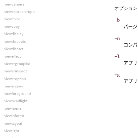
viewcamera
オプション
viewcharacteropts
viewcolor
-b
バージ
viewcopy
viewdisplay
-n
viewdispopts
コンパ
viewdispset
-l
vieweffect
アプリ
viewergrouplist
viewerinspect
-g
vieweroption
アプリ
viewerstow
viewforeground
viewheadlight
viewhome
viewinfotext
viewlayout
viewlight