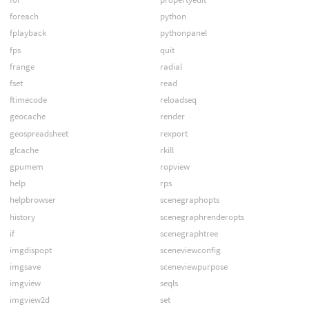
foreach
python
fplayback
pythonpanel
fps
quit
frange
radial
fset
read
ftimecode
reloadseq
geocache
render
geospreadsheet
rexport
glcache
rkill
gpumem
ropview
help
rps
helpbrowser
scenegraphopts
history
scenegraphrenderopts
if
scenegraphtree
imgdispopt
sceneviewconfig
imgsave
sceneviewpurpose
imgview
seqls
imgview2d
set