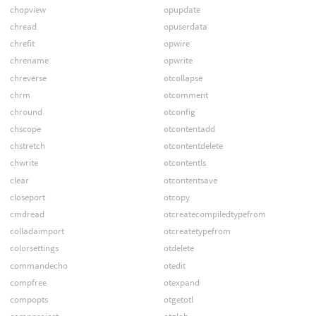
chopview
opupdate
chread
opuserdata
chrefit
opwire
chrename
opwrite
chreverse
otcollapse
chrm
otcomment
chround
otconfig
chscope
otcontentadd
chstretch
otcontentdelete
chwrite
otcontentls
clear
otcontentsave
closeport
otcopy
cmdread
otcreatecompiledtypefrom
colladaimport
otcreatetypefrom
colorsettings
otdelete
commandecho
otedit
compfree
otexpand
compopts
otgetotl