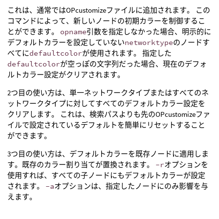
これは、通常ではOPcustomizeファイルに追加されます。 この
コマンドによって、新しいノードの初期カラーを制御するこ
とができます。
opname
引数を指定しなかった場合、明示的に
デフォルトカラーを設定していない
networktype
のノードす
べてに
defaultcolor
が使用されます。 指定した
defaultcolor
が空っぽの文字列だった場合、現在のデフォ
ルトカラー設定がクリアされます。
2つ目の使い方は、単一ネットワークタイプまたはすべてのネ
ットワークタイプに対してすべてのデフォルトカラー設定を
クリアします。 これは、検索パスよりも先のOPcustomizeファ
イルで設定されているデフォルトを簡単にリセットすること
ができます。
3つ目の使い方は、デフォルトカラーを既存ノードに適用しま
す。既存のカラー割り当てが置換されます。
-r
オプションを
使用すれば、すべての子ノードにもデフォルトカラーが設定
されます。
-a
オプションは、指定したノードにのみ影響を与
えます。