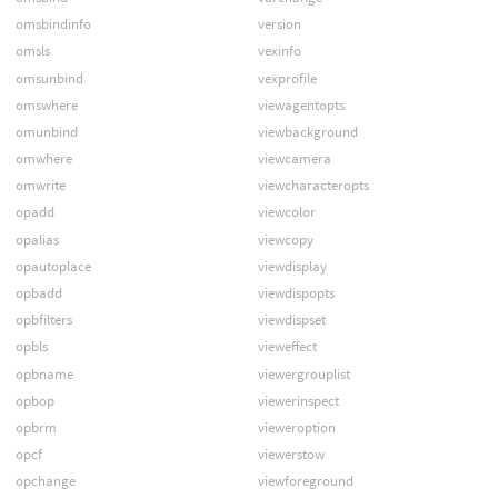
omsbindinfo
version
omsls
vexinfo
omsunbind
vexprofile
omswhere
viewagentopts
omunbind
viewbackground
omwhere
viewcamera
omwrite
viewcharacteropts
opadd
viewcolor
opalias
viewcopy
opautoplace
viewdisplay
opbadd
viewdispopts
opbfilters
viewdispset
opbls
vieweffect
opbname
viewergrouplist
opbop
viewerinspect
opbrm
vieweroption
opcf
viewerstow
opchange
viewforeground