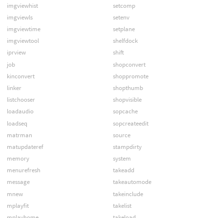
imgviewhist
setcomp
imgviewls
setenv
imgviewtime
setplane
imgviewtool
shelfdock
iprview
shift
job
shopconvert
kinconvert
shoppromote
linker
shopthumb
listchooser
shopvisible
loadaudio
sopcache
loadseq
sopcreateedit
matrman
source
matupdateref
stampdirty
memory
system
menurefresh
takeadd
message
takeautomode
mnew
takeinclude
mplayfit
takelist
mplayhome
takeload