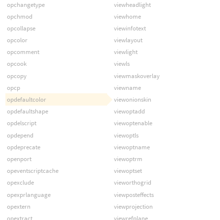
opchangetype
viewheadlight
opchmod
viewhome
opcollapse
viewinfotext
opcolor
viewlayout
opcomment
viewlight
opcook
viewls
opcopy
viewmaskoverlay
opcp
viewname
opdefaultcolor
viewonionskin
opdefaultshape
viewoptadd
opdelscript
viewoptenable
opdepend
viewoptls
opdeprecate
viewoptname
openport
viewoptrm
opeventscriptcache
viewoptset
opexclude
vieworthogrid
opexprlanguage
viewposteffects
opextern
viewprojection
opextract
viewrefplane