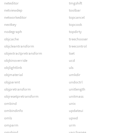
neteditor
tmgshift
netviewdep
toolbar
networkeditor
topcancel
nextkey
topcook
nodegraph
topdirty
objcache
treechooser
objcleantransform
treecontrol
objextractpretransform
tset
objkinoverride
ucd
objlightlink
uls
objmaterial
umkdir
objparent
undoctrl
objpretransform
unitlength
objresetpretransform
unitmass
ombind
unix
ombindinfo
updateui
omls
upwd
omparm
urm
omsbind
varchange