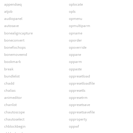
appendseq
oplocate
atjob
opls
audiopanel
opmenu
autosave
opmultiparm
bonealigncapture
opname
boneconvert
oporder
bonefixchops
opoverride
bonemoveend
oppane
bookmark
opparm
break
oppaste
bundlelist
oppresetload
chadd
oppresetloadfile
chalias
oppresetls
animeditor
oppresetrm
chanlist
oppresetsave
chautoscope
oppresetsavefile
chautoselect
opproperty
chblockbegin
oppwf