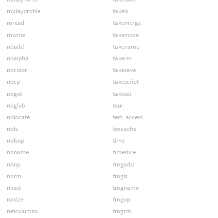
mplayprofile
takels
mread
takemerge
mwrite
takemove
nbadd
takename
nbalpha
takerm
nbcolor
takesave
nbcp
takescript
nbget
takeset
nbglob
tcur
nblocate
test_access
nbls
texcache
nblsop
time
nbname
timeslice
nbop
tmgadd
nbrm
tmgls
nbset
tmgname
nbsize
tmgop
netcolumns
tmgrm