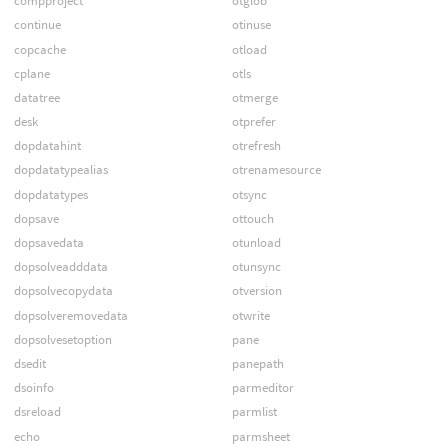
compproject
otglob
continue
otinuse
copcache
otload
cplane
otls
datatree
otmerge
desk
otprefer
dopdatahint
otrefresh
dopdatatypealias
otrenamesource
dopdatatypes
otsync
dopsave
ottouch
dopsavedata
otunload
dopsolveadddata
otunsync
dopsolvecopydata
otversion
dopsolveremovedata
otwrite
dopsolvesetoption
pane
dsedit
panepath
dsoinfo
parmeditor
dsreload
parmlist
echo
parmsheet