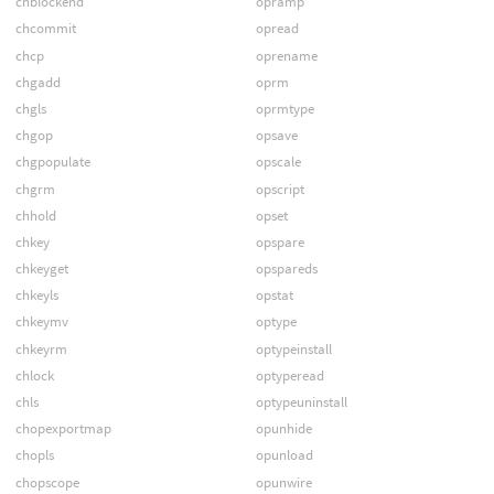
chblockend
opramp
chcommit
opread
chcp
oprename
chgadd
oprm
chgls
oprmtype
chgop
opsave
chgpopulate
opscale
chgrm
opscript
chhold
opset
chkey
opspare
chkeyget
opspareds
chkeyls
opstat
chkeymv
optype
chkeyrm
optypeinstall
chlock
optyperead
chls
optypeuninstall
chopexportmap
opunhide
chopls
opunload
chopscope
opunwire