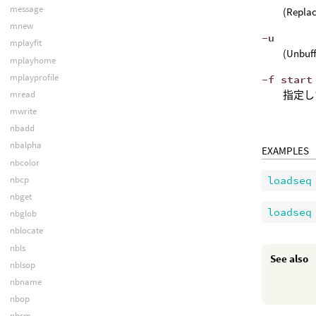
message
(Re
mnew
-u
mplayfit
(Unb
mplayhome
mplayprofile
-f start
mread
指定し
mwrite
nbadd
nbalpha
EXAMPLES
nbcolor
nbcp
loadseq
nbget
loadseq
nbglob
nblocate
nbls
See also
nblsop
nbname
nbop
nbrm