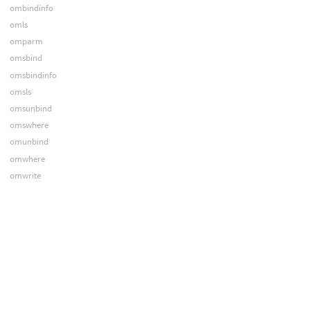
ombindinfo
omls
omparm
omsbind
omsbindinfo
omsls
omsunbind
omswhere
omunbind
omwhere
omwrite
opadd
opalias
opautoplace
opbadd
opbfilters
opbls
opbname
opbop