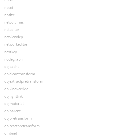
nbset
nbsize
netcolumns
neteditor
netviewdep
networkeditor
nextkey
nodegraph
objcache
objcleantransform
objextractpretransform
objkinoverride
objlightlink
objmaterial
objparent
objpretransform
objresetpretransform
ombind