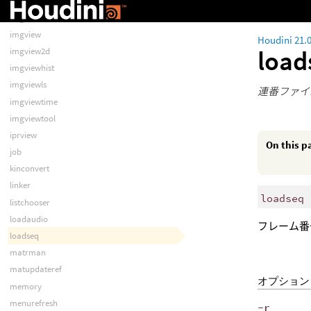
imgdispopt
imgsave
imgview
Houdini 21.
loa
imgview2d
imgviewhist
imgviewls
連番ファイ
imgviewtime
imgviewtool
iprview
On this p
job
kinconvert
linker
loadseq 
listchooser
loadaudio
フレーム番
loadseq
matrman
matupdateref
オプション
memory
menurefresh
-r