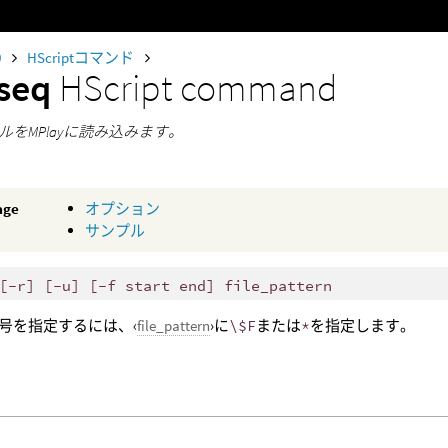
0
HScriptコマンド
dseq
HScript command
ルをMPlayに読み込みます。
age
オプション
サンプル
[-r] [-u] [-f start end] file_pattern
号を指定するには、‹
file_pattern
›に
\$F
または
*
を指定します。