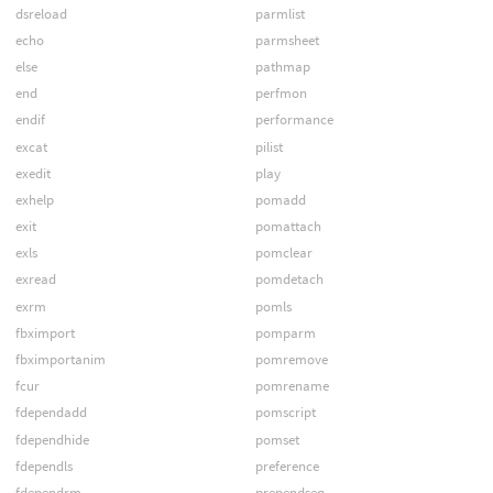
dsreload
parmlist
echo
parmsheet
else
pathmap
end
perfmon
endif
performance
excat
pilist
exedit
play
exhelp
pomadd
exit
pomattach
exls
pomclear
exread
pomdetach
exrm
pomls
fbximport
pomparm
fbximportanim
pomremove
fcur
pomrename
fdependadd
pomscript
fdependhide
pomset
fdependls
preference
fdependrm
prependseq