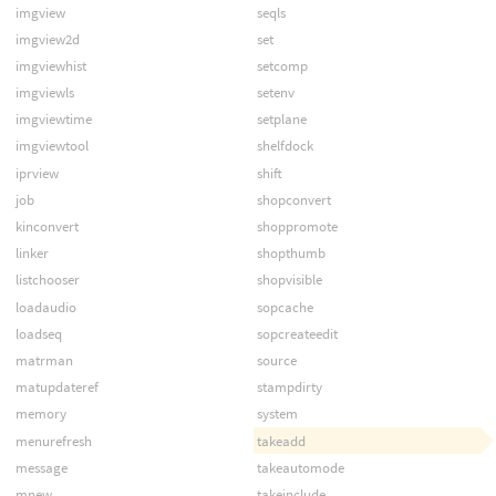
imgview
seqls
imgview2d
set
imgviewhist
setcomp
imgviewls
setenv
imgviewtime
setplane
imgviewtool
shelfdock
iprview
shift
job
shopconvert
kinconvert
shoppromote
linker
shopthumb
listchooser
shopvisible
loadaudio
sopcache
loadseq
sopcreateedit
matrman
source
matupdateref
stampdirty
memory
system
menurefresh
takeadd
message
takeautomode
mnew
takeinclude