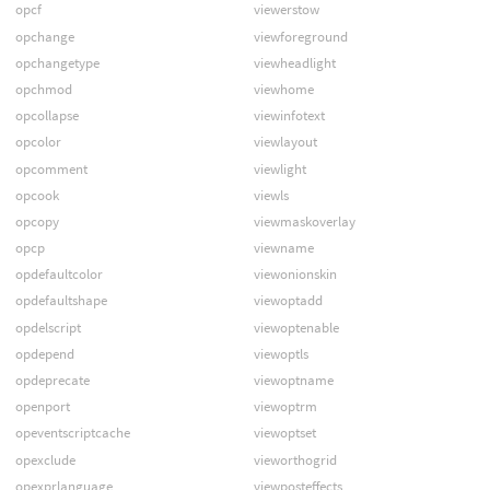
opcf
viewerstow
opchange
viewforeground
opchangetype
viewheadlight
opchmod
viewhome
opcollapse
viewinfotext
opcolor
viewlayout
opcomment
viewlight
opcook
viewls
opcopy
viewmaskoverlay
opcp
viewname
opdefaultcolor
viewonionskin
opdefaultshape
viewoptadd
opdelscript
viewoptenable
opdepend
viewoptls
opdeprecate
viewoptname
openport
viewoptrm
opeventscriptcache
viewoptset
opexclude
vieworthogrid
opexprlanguage
viewposteffects