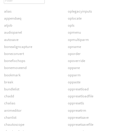
alias
oplegacyinputs
appendseq
oplocate
atjob
opls
audiopanel
opmenu
autosave
opmultiparm
bonealigncapture
opname
boneconvert
oporder
bonefixchops
opoverride
bonemoveend
oppane
bookmark
opparm
break
oppaste
bundlelist
oppresetload
chadd
oppresetloadfile
chalias
oppresetls
animeditor
oppresetrm
chanlist
oppresetsave
chautoscope
oppresetsavefile