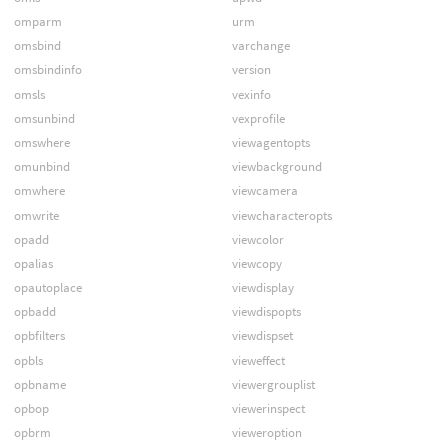
omparm
urm
omsbind
varchange
omsbindinfo
version
omsls
vexinfo
omsunbind
vexprofile
omswhere
viewagentopts
omunbind
viewbackground
omwhere
viewcamera
omwrite
viewcharacteropts
opadd
viewcolor
opalias
viewcopy
opautoplace
viewdisplay
opbadd
viewdispopts
opbfilters
viewdispset
opbls
vieweffect
opbname
viewergrouplist
opbop
viewerinspect
opbrm
vieweroption