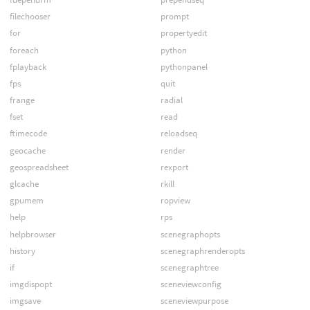
filechooser
prompt
for
propertyedit
foreach
python
fplayback
pythonpanel
fps
quit
frange
radial
fset
read
ftimecode
reloadseq
geocache
render
geospreadsheet
rexport
glcache
rkill
gpumem
ropview
help
rps
helpbrowser
scenegraphopts
history
scenegraphrenderopts
if
scenegraphtree
imgdispopt
sceneviewconfig
imgsave
sceneviewpurpose