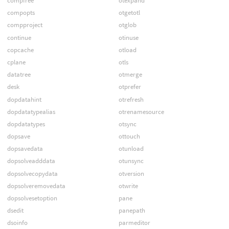
compfree
otexpand
compopts
otgetotl
compproject
otglob
continue
otinuse
copcache
otload
cplane
otls
datatree
otmerge
desk
otprefer
dopdatahint
otrefresh
dopdatatypealias
otrenamesource
dopdatatypes
otsync
dopsave
ottouch
dopsavedata
otunload
dopsolveadddata
otunsync
dopsolvecopydata
otversion
dopsolveremovedata
otwrite
dopsolvesetoption
pane
dsedit
panepath
dsoinfo
parmeditor