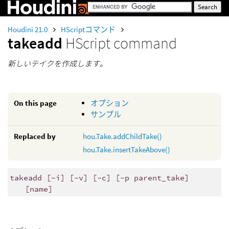
Houdini 21.0
HScriptコマンド
takeadd
HScript command
新しいテイクを作成します。
On this page
オプション
サンプル
Replaced by
hou.Take.addChildTake()
hou.Take.insertTakeAbove()
takeadd [-i] [-v] [-c] [-p parent_take]
[name]