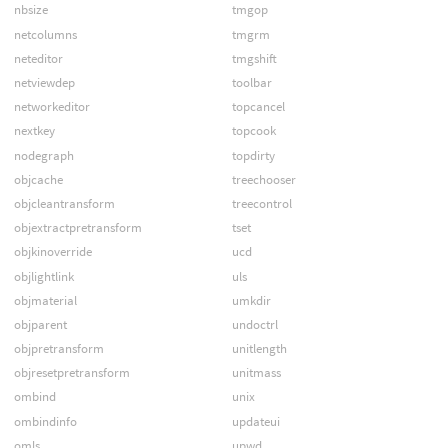
nbsize
tmgop
netcolumns
tmgrm
neteditor
tmgshift
netviewdep
toolbar
networkeditor
topcancel
nextkey
topcook
nodegraph
topdirty
objcache
treechooser
objcleantransform
treecontrol
objextractpretransform
tset
objkinoverride
ucd
objlightlink
uls
objmaterial
umkdir
objparent
undoctrl
objpretransform
unitlength
objresetpretransform
unitmass
ombind
unix
ombindinfo
updateui
omls
upwd