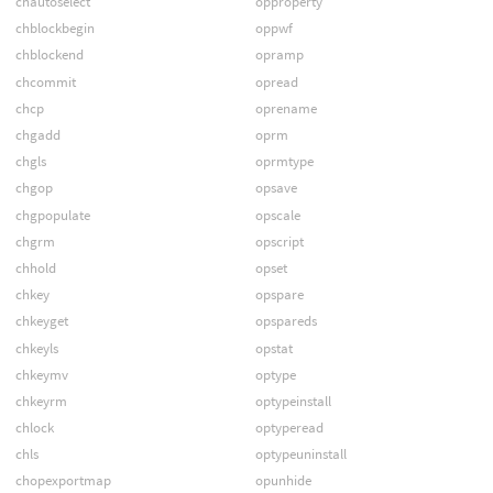
chautoselect
opproperty
chblockbegin
oppwf
chblockend
opramp
chcommit
opread
chcp
oprename
chgadd
oprm
chgls
oprmtype
chgop
opsave
chgpopulate
opscale
chgrm
opscript
chhold
opset
chkey
opspare
chkeyget
opspareds
chkeyls
opstat
chkeymv
optype
chkeyrm
optypeinstall
chlock
optyperead
chls
optypeuninstall
chopexportmap
opunhide