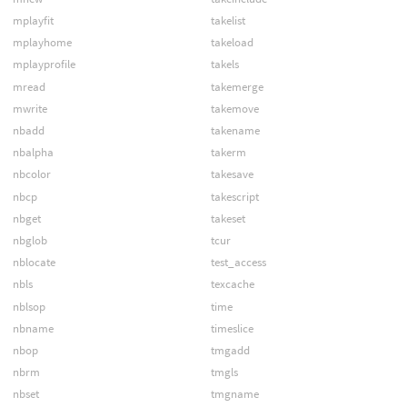
mplayfit
takelist
mplayhome
takeload
mplayprofile
takels
mread
takemerge
mwrite
takemove
nbadd
takename
nbalpha
takerm
nbcolor
takesave
nbcp
takescript
nbget
takeset
nbglob
tcur
nblocate
test_access
nbls
texcache
nblsop
time
nbname
timeslice
nbop
tmgadd
nbrm
tmgls
nbset
tmgname