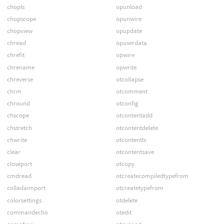
chopls
opunload
chopscope
opunwire
chopview
opupdate
chread
opuserdata
chrefit
opwire
chrename
opwrite
chreverse
otcollapse
chrm
otcomment
chround
otconfig
chscope
otcontentadd
chstretch
otcontentdelete
chwrite
otcontentls
clear
otcontentsave
closeport
otcopy
cmdread
otcreatecompiledtypefrom
colladaimport
otcreatetypefrom
colorsettings
otdelete
commandecho
otedit