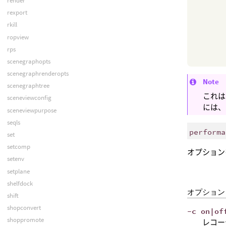
render
rexport
rkill
ropview
rps
scenegraphopts
scenegraphrenderopts
Note
scenegraphtree
これは
sceneviewconfig
には、
sceneviewpurpose
seqls
performa
set
setcomp
オプション
setenv
setplane
shelfdock
オプション
shift
shopconvert
-c on|of
shoppromote
レコー