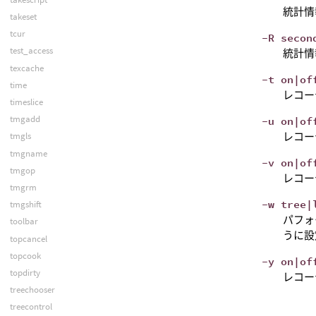
統計情
takeset
tcur
-R secon
test_access
統計情
texcache
-t on|of
time
レコー
timeslice
tmgadd
-u on|of
レコーデ
tmgls
tmgname
-v on|of
tmgop
レコー
tmgrm
-w tree|
tmgshift
パフォ
toolbar
うに設
topcancel
topcook
-y on|of
topdirty
レコー
treechooser
treecontrol