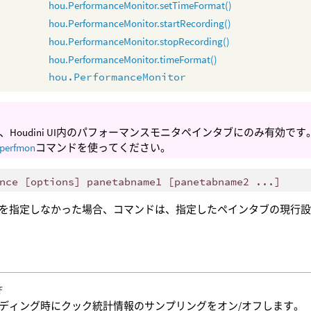
hou.PerformanceMonitor.setTimeFormat()
hou.PerformanceMonitor.startRecording()
hou.PerformanceMonitor.stopRecording()
hou.PerformanceMonitor.timeFormat()
hou.PerformanceMonitor
、Houdini UI内のパフォーマンスモニタペインタブにのみ有効です。H
perfmon
コマンドを使ってください。
nce [options] panetabname1 [panetabname2 ...]
を指定しなかった場合、コマンドは、指定したペインタブの現行
f
ディング時にクック統計情報のサンプリングをオン/オフします。