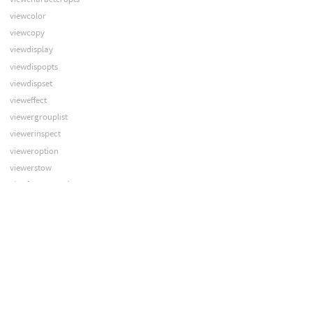
viewcolor
viewcopy
viewdisplay
viewdispopts
viewdispset
vieweffect
viewergrouplist
viewerinspect
vieweroption
viewerstow
viewforeground
viewheadlight
viewhome
viewinfotext
viewlayout
viewlight
viewls
viewmaskoverlay