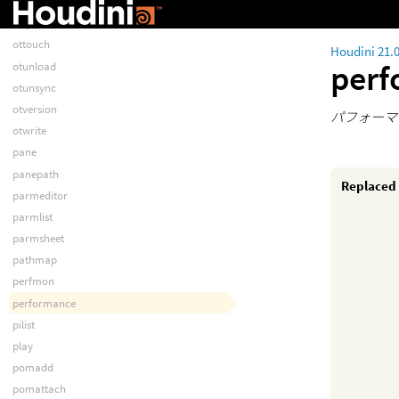
otrenamesource
otsync
ottouch
Houdini 21.
per
otunload
otunsync
otversion
パフォーマ
otwrite
pane
panepath
Replaced
parmeditor
parmlist
parmsheet
pathmap
perfmon
performance
pilist
play
pomadd
pomattach