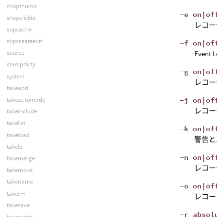
shopthumb
-e on|of
shopvisible
レコー
sopcache
sopcreateedit
-f on|of
source
Eve
stampdirty
-g on|of
system
レコー
takeadd
-j on|of
takeautomode
レコー
takeinclude
takelist
-k on|of
takeload
警告と
takels
-n on|of
takemerge
レコー
takemove
takename
-o on|of
takerm
レコー
takesave
-r absol
takescript