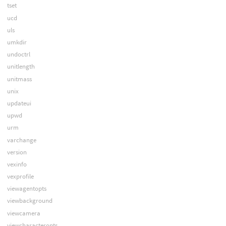
tset
ucd
uls
umkdir
undoctrl
unitlength
unitmass
unix
updateui
upwd
urm
varchange
version
vexinfo
vexprofile
viewagentopts
viewbackground
viewcamera
viewcharacteropts