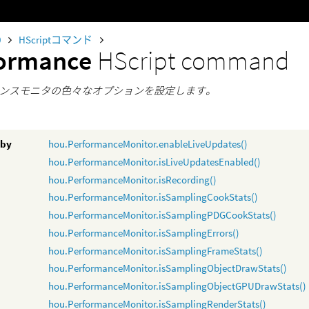
0
HScriptコマンド
formance
HScript command
ンスモニタの色々なオプションを設定します。
 by
hou.PerformanceMonitor.enableLiveUpdates()
hou.PerformanceMonitor.isLiveUpdatesEnabled()
hou.PerformanceMonitor.isRecording()
hou.PerformanceMonitor.isSamplingCookStats()
hou.PerformanceMonitor.isSamplingPDGCookStats()
hou.PerformanceMonitor.isSamplingErrors()
hou.PerformanceMonitor.isSamplingFrameStats()
hou.PerformanceMonitor.isSamplingObjectDrawStats()
hou.PerformanceMonitor.isSamplingObjectGPUDrawStats()
hou.PerformanceMonitor.isSamplingRenderStats()