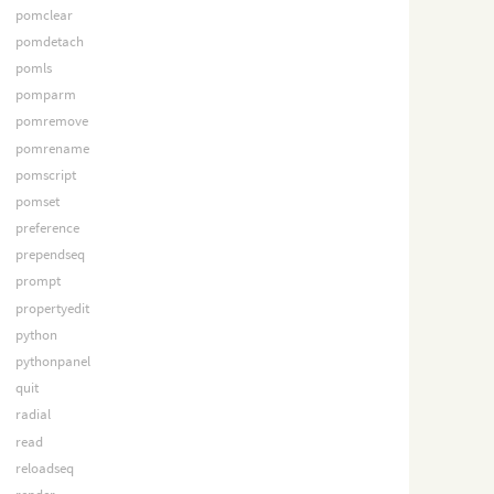
pomclear
pomdetach
pomls
pomparm
pomremove
pomrename
pomscript
pomset
preference
prependseq
prompt
propertyedit
python
pythonpanel
quit
radial
read
reloadseq