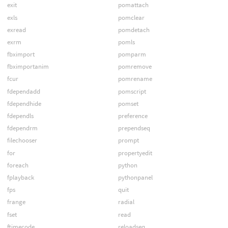
exit
pomattach
exls
pomclear
exread
pomdetach
exrm
pomls
fbximport
pomparm
fbximportanim
pomremove
fcur
pomrename
fdependadd
pomscript
fdependhide
pomset
fdependls
preference
fdependrm
prependseq
filechooser
prompt
for
propertyedit
foreach
python
fplayback
pythonpanel
fps
quit
frange
radial
fset
read
ftimecode
reloadseq