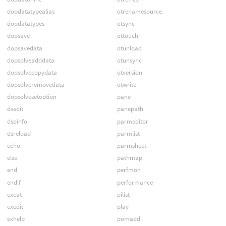
dopdatatypealias
otrenamesource
dopdatatypes
otsync
dopsave
ottouch
dopsavedata
otunload
dopsolveadddata
otunsync
dopsolvecopydata
otversion
dopsolveremovedata
otwrite
dopsolvesetoption
pane
dsedit
panepath
dsoinfo
parmeditor
dsreload
parmlist
echo
parmsheet
else
pathmap
end
perfmon
endif
performance
excat
pilist
exedit
play
exhelp
pomadd