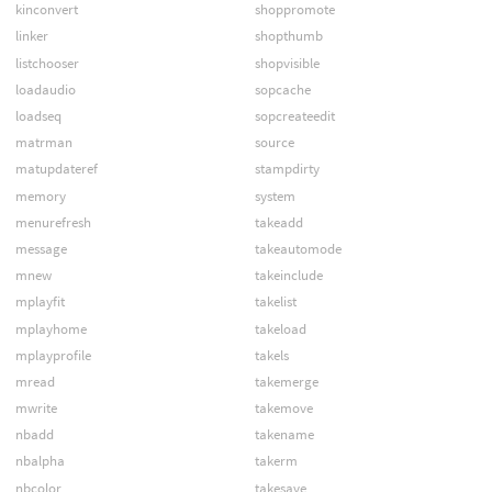
kinconvert
shoppromote
linker
shopthumb
listchooser
shopvisible
loadaudio
sopcache
loadseq
sopcreateedit
matrman
source
matupdateref
stampdirty
memory
system
menurefresh
takeadd
message
takeautomode
mnew
takeinclude
mplayfit
takelist
mplayhome
takeload
mplayprofile
takels
mread
takemerge
mwrite
takemove
nbadd
takename
nbalpha
takerm
nbcolor
takesave