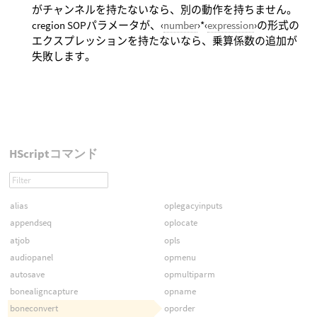
がチャンネルを持たないなら、別の動作を持ちません。
cregion SOPパラメータが、‹
number
›*‹
expression
›の形式の
エクスプレッションを持たないなら、乗算係数の追加が
失敗します。
HScriptコマンド
alias
oplegacyinputs
appendseq
oplocate
atjob
opls
audiopanel
opmenu
autosave
opmultiparm
bonealigncapture
opname
boneconvert
oporder