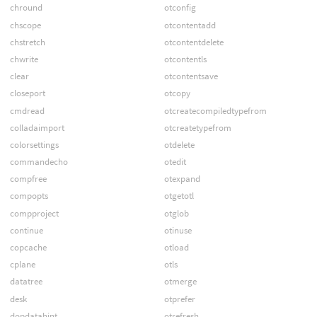
chround
otconfig
chscope
otcontentadd
chstretch
otcontentdelete
chwrite
otcontentls
clear
otcontentsave
closeport
otcopy
cmdread
otcreatecompiledtypefrom
colladaimport
otcreatetypefrom
colorsettings
otdelete
commandecho
otedit
compfree
otexpand
compopts
otgetotl
compproject
otglob
continue
otinuse
copcache
otload
cplane
otls
datatree
otmerge
desk
otprefer
dopdatahint
otrefresh