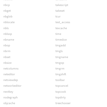
nbcp
takescript
nbget
takeset
nbglob
tcur
nblocate
test_access
nbls
texcache
nblsop
time
nbname
timeslice
nbop
tmgadd
nbrm
tmgls
nbset
tmgname
nbsize
tmgop
netcolumns
tmgrm
neteditor
tmgshift
netviewdep
toolbar
networkeditor
topcancel
nextkey
topcook
nodegraph
topdirty
objcache
treechooser