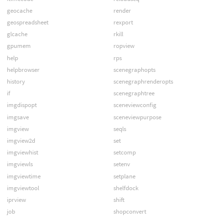
geocache
render
geospreadsheet
rexport
glcache
rkill
gpumem
ropview
help
rps
helpbrowser
scenegraphopts
history
scenegraphrenderopts
if
scenegraphtree
imgdispopt
sceneviewconfig
imgsave
sceneviewpurpose
imgview
seqls
imgview2d
set
imgviewhist
setcomp
imgviewls
setenv
imgviewtime
setplane
imgviewtool
shelfdock
iprview
shift
job
shopconvert