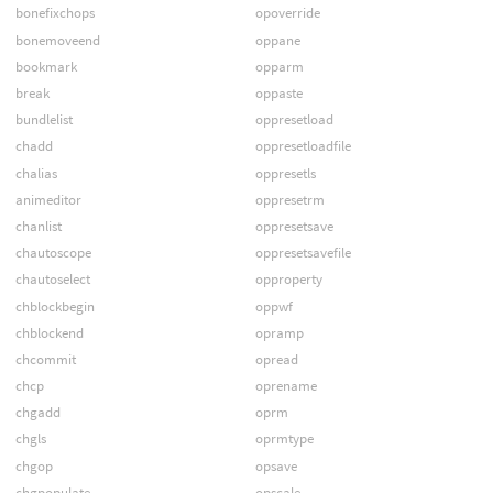
bonefixchops
opoverride
bonemoveend
oppane
bookmark
opparm
break
oppaste
bundlelist
oppresetload
chadd
oppresetloadfile
chalias
oppresetls
animeditor
oppresetrm
chanlist
oppresetsave
chautoscope
oppresetsavefile
chautoselect
opproperty
chblockbegin
oppwf
chblockend
opramp
chcommit
opread
chcp
oprename
chgadd
oprm
chgls
oprmtype
chgop
opsave
chgpopulate
opscale