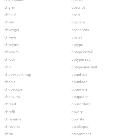
chgrm
opscript
chhold
opset
chkey
opspare
chkeyget
opspareds
chkeyls
opstat
chkeymv
optype
chkeyrm
optypeinstall
chlock
optyperead
chls
optypeuninstall
chopexportmap
opunhide
chopls
opunload
chopscope
opunwire
chopview
opupdate
chread
opuserdata
chrefit
opwire
chrename
opwrite
chreverse
otcollapse
chrm
otcomment