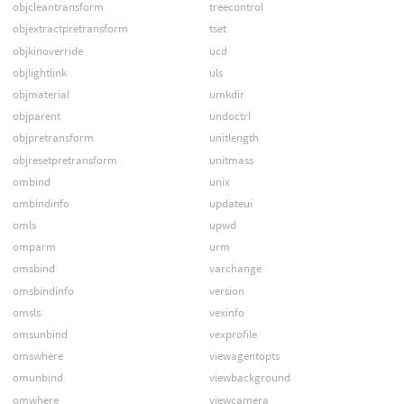
objcleantransform
treecontrol
objextractpretransform
tset
objkinoverride
ucd
objlightlink
uls
objmaterial
umkdir
objparent
undoctrl
objpretransform
unitlength
objresetpretransform
unitmass
ombind
unix
ombindinfo
updateui
omls
upwd
omparm
urm
omsbind
varchange
omsbindinfo
version
omsls
vexinfo
omsunbind
vexprofile
omswhere
viewagentopts
omunbind
viewbackground
omwhere
viewcamera