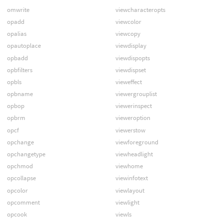
omwrite
viewcharacteropts
opadd
viewcolor
opalias
viewcopy
opautoplace
viewdisplay
opbadd
viewdispopts
opbfilters
viewdispset
opbls
vieweffect
opbname
viewergrouplist
opbop
viewerinspect
opbrm
vieweroption
opcf
viewerstow
opchange
viewforeground
opchangetype
viewheadlight
opchmod
viewhome
opcollapse
viewinfotext
opcolor
viewlayout
opcomment
viewlight
opcook
viewls