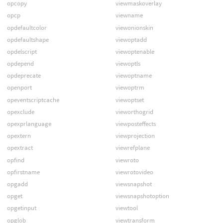
opcopy
viewmaskoverlay
opcp
viewname
opdefaultcolor
viewonionskin
opdefaultshape
viewoptadd
opdelscript
viewoptenable
opdepend
viewoptls
opdeprecate
viewoptname
openport
viewoptrm
opeventscriptcache
viewoptset
opexclude
vieworthogrid
opexprlanguage
viewposteffects
opextern
viewprojection
opextract
viewrefplane
opfind
viewroto
opfirstname
viewrotovideo
opgadd
viewsnapshot
opget
viewsnapshotoption
opgetinput
viewtool
opglob
viewtransform