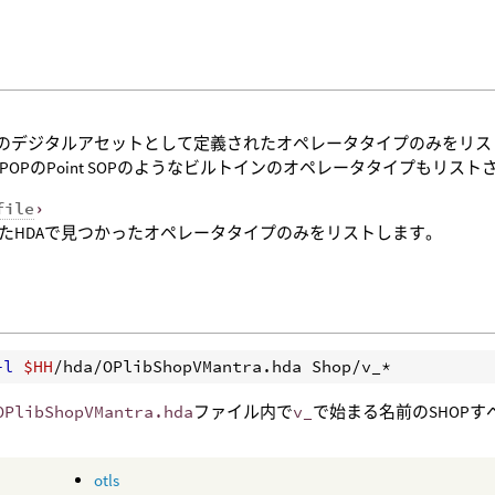
内のデジタルアセットとして定義されたオペレータタイプのみをリス
rce POPのPoint SOPのようなビルトインのオペレータタイプもリス
file
›
たHDAで見つかったオペレータタイプのみをリストします。
-l
$HH
OPlibShopVMantra.hda
ファイル内で
v_
で始まる名前のSHOP
otls