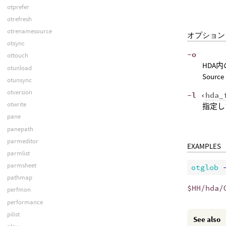
otprefer
otrefresh
otrenamesource
オプション
otsync
-o
ottouch
HDA
otunload
Sou
otunsync
otversion
-l ‹
hda_
otwrite
指定し
pane
panepath
parmeditor
EXAMPLES
parmlist
parmsheet
otglob
 
pathmap
$HH/hda/
perfmon
performance
pilist
See also