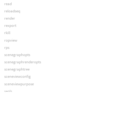
read
reloadseq
render
rexport
rkill
ropview
rps
scenegraphopts
scenegraphrenderopts
scenegraphtree
sceneviewconfig
sceneviewpurpose
seqls
set
setcomp
setenv
setplane
shelfdock
shift