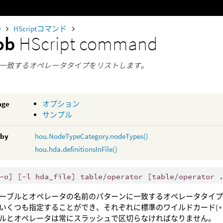
0
HScriptコマンド
lob
HScript command
一致するオペレータタイプをリストします。
age
オプション
サンプル
 by
hou.NodeTypeCategory.nodeTypes()
hou.hda.definitionsInFile()
-o] [-l hda_file] table/operator [table/operator 
ーブルとオペレータの名前のパターンに一致するオペレータタイプ
いくつも指定することができ、それぞれに標準のワイルドカード(
*
ルとオペレータは常にスラッシュで区切らなければなりません。