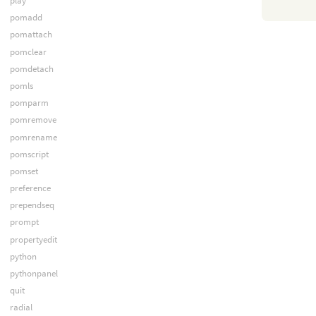
play
pomadd
pomattach
pomclear
pomdetach
pomls
pomparm
pomremove
pomrename
pomscript
pomset
preference
prependseq
prompt
propertyedit
python
pythonpanel
quit
radial