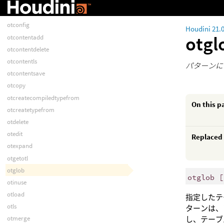
otcollapse
otcomment
otconfig
Houdini 21.
otg
otcontentadd
otcontentdelete
otcontentls
パターンに
otcontentsave
otcopy
otcreatecompiledtypefrom
On this p
otcreatetypefrom
otdelete
otedit
Replaced
otexpand
otgetotl
otglob
otglob [
otinuse
otload
指定したテ
otls
ターンは、
otmerge
し、テーブ