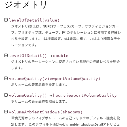
ジオメトリ
levelOfDetail
(
value
)
ジオメトリ(例えば、NURBSサーフェス/カーブ、サブディビジョンカー
ブ、プリミティブ球、チューブ、円)のテセレーションに使用する詳細レ
ベルを設定します。 1は標準設定、0は非常に粗く、2+はより精密なテセ
レーションです。
levelOfDetail
()
→
double
ジオメトリのテセレーションに使用されている現在の詳細レベルを照会
します。
volumeQuality
(
viewportVolumeQuality
)
ボリュームの表示品質を設定します。
volumeQuality
()
→
hou
.
viewportVolumeQuality
ボリュームの表示品質を照会します。
volumeAmbientShadows
(
shadows
)
環境光源からのフォグボリュームの自己シャドウのデフォルト強度を設
定します。 このデフォルト値はvolvis_ambientshadowsDetailアトリビュ