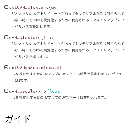
setUVMapTexture
(
uv
)
ジオメトリにUVアトリビュートがあってもマテリアルが割り当てられて
いない時にそのUVを視覚化するために使用されるテクスチャマップのフ
ァイルパスを設定します。
uvMapTexture
()
→
str
ジオメトリにUVアトリビュートがあってもマテリアルが割り当てられて
いない時にそのUVを視覚化するために使用されるテクスチャマップのフ
ァイルパスを返します。
setUVMapScale
(
scale
)
UVを視覚化する時のUVマップのUVスケール係数を設定します。デフォル
トは1です。
uvMapScale
()
→
float
UVを視覚化する時のUVマップのUVスケール係数を返します。
ガイド