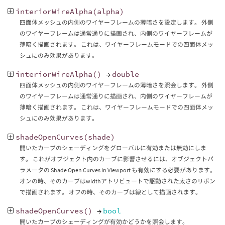
interiorWireAlpha
(
alpha
)
四面体メッシュの内側のワイヤーフレームの薄暗さを設定します。 外側
のワイヤーフレームは通常通りに描画され、内側のワイヤーフレームが
薄暗く描画されます。 これは、ワイヤーフレームモードでの四面体メッ
シュにのみ効果があります。
interiorWireAlpha
()
→
double
四面体メッシュの内側のワイヤーフレームの薄暗さを照会します。 外側
のワイヤーフレームは通常通りに描画され、内側のワイヤーフレームが
薄暗く描画されます。 これは、ワイヤーフレームモードでの四面体メッ
シュにのみ効果があります。
shadeOpenCurves
(
shade
)
開いたカーブのシェーディングをグローバルに有効または無効にしま
す。 これがオブジェクト内のカーブに影響させるには、オブジェクトパ
ラメータの Shade Open Curves in Viewport も有効にする必要があります。
オンの時、そのカーブはwidthアトリビュートで駆動された太さのリボン
で描画されます。 オフの時、そのカーブは線として描画されます。
shadeOpenCurves
()
→
bool
開いたカーブのシェーディングが有効かどうかを照会します。