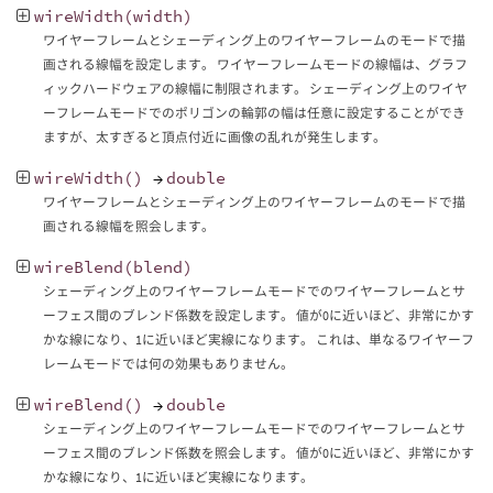
wireWidth
(
width
)
ワイヤーフレームとシェーディング上のワイヤーフレームのモードで描
画される線幅を設定します。 ワイヤーフレームモードの線幅は、グラフ
ィックハードウェアの線幅に制限されます。 シェーディング上のワイヤ
ーフレームモードでのポリゴンの輪郭の幅は任意に設定することができ
ますが、太すぎると頂点付近に画像の乱れが発生します。
wireWidth
()
→
double
ワイヤーフレームとシェーディング上のワイヤーフレームのモードで描
画される線幅を照会します。
wireBlend
(
blend
)
シェーディング上のワイヤーフレームモードでのワイヤーフレームとサ
ーフェス間のブレンド係数を設定します。 値が0に近いほど、非常にかす
かな線になり、1に近いほど実線になります。 これは、単なるワイヤーフ
レームモードでは何の効果もありません。
wireBlend
()
→
double
シェーディング上のワイヤーフレームモードでのワイヤーフレームとサ
ーフェス間のブレンド係数を照会します。 値が0に近いほど、非常にかす
かな線になり、1に近いほど実線になります。