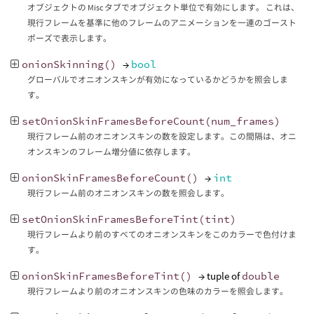
オブジェクトの Misc タブでオブジェクト単位で有効にします。 これは、
現行フレームを基準に他のフレームのアニメーションを一連のゴースト
ポーズで表示します。
onionSkinning
()
→
bool
グローバルでオニオンスキンが有効になっているかどうかを照会しま
す。
setOnionSkinFramesBeforeCount
(
num_frames
)
現行フレーム前のオニオンスキンの数を設定します。この間隔は、オニ
オンスキンのフレーム増分値に依存します。
onionSkinFramesBeforeCount
()
→
int
現行フレーム前のオニオンスキンの数を照会します。
setOnionSkinFramesBeforeTint
(
tint
)
現行フレームより前のすべてのオニオンスキンをこのカラーで色付けま
す。
onionSkinFramesBeforeTint
()
→ tuple of
double
現行フレームより前のオニオンスキンの色味のカラーを照会します。