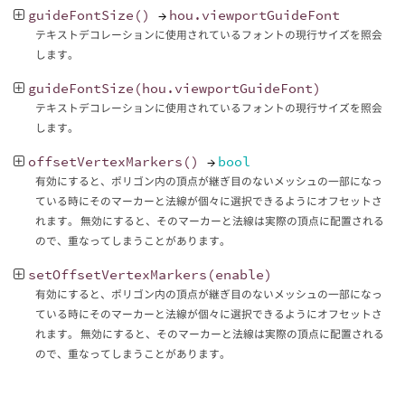
guideFontSize
()
→
hou
.
viewportGuideFont
テキストデコレーションに使用されているフォントの現行サイズを照会
します。
guideFontSize
(
hou
.
viewportGuideFont
)
テキストデコレーションに使用されているフォントの現行サイズを照会
します。
offsetVertexMarkers
()
→
bool
有効にすると、ポリゴン内の頂点が継ぎ目のないメッシュの一部になっ
ている時にそのマーカーと法線が個々に選択できるようにオフセットさ
れます。 無効にすると、そのマーカーと法線は実際の頂点に配置される
ので、重なってしまうことがあります。
setOffsetVertexMarkers
(
enable
)
有効にすると、ポリゴン内の頂点が継ぎ目のないメッシュの一部になっ
ている時にそのマーカーと法線が個々に選択できるようにオフセットさ
れます。 無効にすると、そのマーカーと法線は実際の頂点に配置される
ので、重なってしまうことがあります。