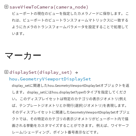
saveViewToCamera
(
camera_node
)
ビューポートの現在のビューを指定したカメラノードに保存します。 こ
れは、ビューポートのビュートランスフォームマトリックスに一致する
ようにカメラのトランスフォームパラメータを設定することで処理して
います。
マーカー
displaySet
(
display_set
)
→
hou.GeometryViewportDisplaySet
display_setに関連したhou.GeometryViewportDisplaySetオブジェクトを返
します。 display_setにはhou.displaySetTypeのタイプを指定してくださ
い。 このディスプレイセットは特定のカテゴリの表示ジオメトリ(例え
ば、テンプレートジオメトリとか現行(選択)ジオメトリ)を表現します。
そのディスプレイセットに関連したGeometryViewportDisplaySetオブジェ
クトでは、その特定のカテゴリの表示ジオメトリがビューポート内で描
画される挙動をカスタマイズすることができます。 例えば、ワイヤーフ
レーム/シェーディング、ポイント番号表示などです。