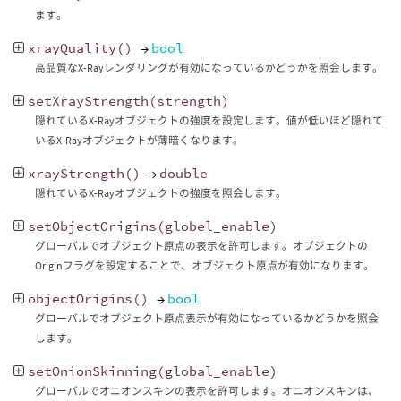
ます。
xrayQuality
()
→
bool
高品質なX-Rayレンダリングが有効になっているかどうかを照会します。
setXrayStrength
(
strength
)
隠れているX-Rayオブジェクトの強度を設定します。値が低いほど隠れて
いるX-Rayオブジェクトが薄暗くなります。
xrayStrength
()
→
double
隠れているX-Rayオブジェクトの強度を照会します。
setObjectOrigins
(
globel_enable
)
グローバルでオブジェクト原点の表示を許可します。オブジェクトの
Originフラグを設定することで、オブジェクト原点が有効になります。
objectOrigins
()
→
bool
グローバルでオブジェクト原点表示が有効になっているかどうかを照会
します。
setOnionSkinning
(
global_enable
)
グローバルでオニオンスキンの表示を許可します。オニオンスキンは、