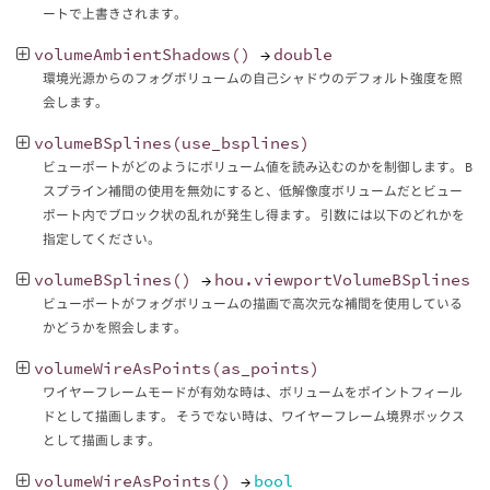
ートで上書きされます。
volumeAmbientShadows
()
→
double
環境光源からのフォグボリュームの自己シャドウのデフォルト強度を照
会します。
volumeBSplines
(
use_bsplines
)
ビューポートがどのようにボリューム値を読み込むのかを制御します。 B
スプライン補間の使用を無効にすると、低解像度ボリュームだとビュー
ポート内でブロック状の乱れが発生し得ます。 引数には以下のどれかを
指定してください。
volumeBSplines
()
→
hou
.
viewportVolumeBSplines
ビューポートがフォグボリュームの描画で高次元な補間を使用している
かどうかを照会します。
volumeWireAsPoints
(
as_points
)
ワイヤーフレームモードが有効な時は、ボリュームをポイントフィール
ドとして描画します。 そうでない時は、ワイヤーフレーム境界ボックス
として描画します。
volumeWireAsPoints
()
→
bool