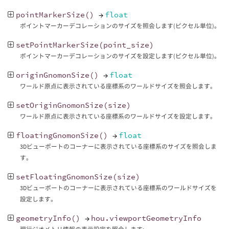
pointMarkerSize
()
→
float
ポイントマーカーデコレーションのサイズを照会します(ピクセル単位)。
setPointMarkerSize
(
point_size
)
ポイントマーカーデコレーションのサイズを設定します(ピクセル単位)。
originGnomonSize
()
→
float
ワールド原点に表示されている座標系のワールドサイズを照会します。
setOriginGnomonSize
(
size
)
ワールド原点に表示されている座標系のワールドサイズを設定します。
floatingGnomonSize
()
→
float
3Dビューポートのコーナーに表示されている座標系のサイズを照会しま
す。
setFloatingGnomonSize
(
size
)
3Dビューポートのコーナーに表示されている座標系のワールドサイズを
設定します。
geometryInfo
()
→
hou
.
viewportGeometryInfo