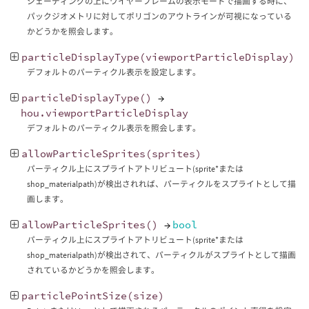
シェーディングの上にワイヤーフレームの表示モードで描画する時に、
パックジオメトリに対してポリゴンのアウトラインが可視になっている
かどうかを照会します。
particleDisplayType
(
viewportParticleDisplay
)
デフォルトのパーティクル表示を設定します。
particleDisplayType
()
→
hou
.
viewportParticleDisplay
デフォルトのパーティクル表示を照会します。
allowParticleSprites
(
sprites
)
パーティクル上にスプライトアトリビュート(sprite*または
shop_materialpath)が検出されれば、パーティクルをスプライトとして描
画します。
allowParticleSprites
()
→
bool
パーティクル上にスプライトアトリビュート(sprite*または
shop_materialpath)が検出されて、パーティクルがスプライトとして描画
されているかどうかを照会します。
particlePointSize
(
size
)