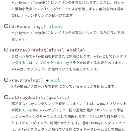
High Dynamic Range(HDR)レンダリングを有効にします。これは、16ビッ
ト浮動小数点のレンダリングサーフェスを使用します。無効な時は通常
の8ビットレンダリングが使用されます。
hdrRendering
()
→
bool
High Dynamic Range(HDR)レンダリングが有効になっているかどうかを照
会します。
setXrayDrawing
(
global_enable
)
グローバルでX-Ray描画を有効または無効にします。X-Rayとしてレンダリ
ングするには、オブジェクトのX-Rayフラグを設定する必要があります。
X-Rayは、オブジェクトが隠れていても可視になります。
xrayDrawing
()
→
bool
X-Ray描画がグローバルで有効になっているかどうかを照会します。
setXrayQuality
(
quality
)
高品質なX-Rayレンダリングを有効にします。これは、X-Rayオブジェクト
が隠れている時にX-Rayオブジェクト間の重複が最大で8レベルまで薄暗
いシェーディングサーフェスとして描画します。 これは見た目が良くな
りますがレンダリングに時間がかかります。通常のX-Rayレンダリングで
は、X-Rayオブジェクトが隠れている時にワイヤーフレームとして描画し