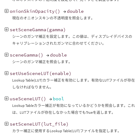
onionSkinOpacity
()
→
double
現在のオニオンスキンの不透明度を照会します。
setSceneGamma
(
gamma
)
シーンのガンマ補正を設定します。この値は、ディスプレイデバイスの
キャリブレーションされたガンマに合わせてください。
sceneGamma
()
→
double
シーンのガンマ補正を照会します。
setUseSceneLUT
(
enable
)
Lookup Table(LUT)カラー補正を有効にします。有効なLUTファイルが存在
しなければなりません。
useSceneLUT
()
→
bool
Lookup Tableカラー補正が有効になっているかどうかを照会します。これ
は、LUTファイルが存在しなかった場合でもTrueを返します。
setSceneLUT
(
lut_file
)
カラー補正に使用するLookup Table(LUT)ファイルを指定します。