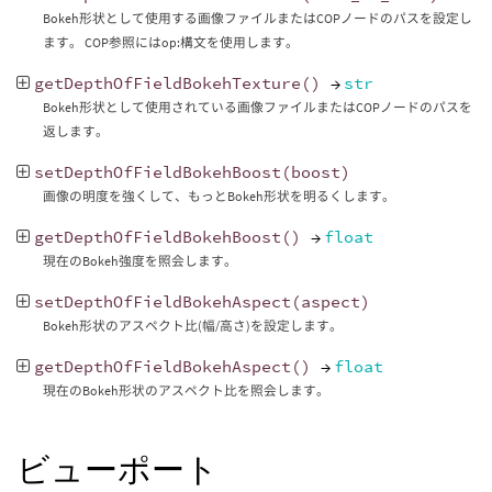
Bokeh形状として使用する画像ファイルまたはCOPノードのパスを設定し
ます。 COP参照にはop:構文を使用します。
getDepthOfFieldBokehTexture
()
→
str
Bokeh形状として使用されている画像ファイルまたはCOPノードのパスを
返します。
setDepthOfFieldBokehBoost
(
boost
)
画像の明度を強くして、もっとBokeh形状を明るくします。
getDepthOfFieldBokehBoost
()
→
float
現在のBokeh強度を照会します。
setDepthOfFieldBokehAspect
(
aspect
)
Bokeh形状のアスペクト比(幅/高さ)を設定します。
getDepthOfFieldBokehAspect
()
→
float
現在のBokeh形状のアスペクト比を照会します。
ビューポート