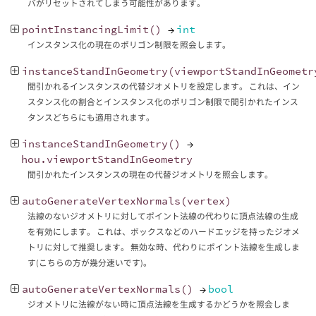
バがリセットされてしまう可能性があります。
pointInstancingLimit
()
→
int
インスタンス化の現在のポリゴン制限を照会します。
instanceStandInGeometry
(
viewportStandInGeometr
間引かれるインスタンスの代替ジオメトリを設定します。 これは、イン
スタンス化の割合とインスタンス化のポリゴン制限で間引かれたインス
タンスどちらにも適用されます。
instanceStandInGeometry
()
→
hou
.
viewportStandInGeometry
間引かれたインスタンスの現在の代替ジオメトリを照会します。
autoGenerateVertexNormals
(
vertex
)
法線のないジオメトリに対してポイント法線の代わりに頂点法線の生成
を有効にします。 これは、ボックスなどのハードエッジを持ったジオメ
トリに対して推奨します。 無効な時、代わりにポイント法線を生成しま
す(こちらの方が幾分速いです)。
autoGenerateVertexNormals
()
→
bool
ジオメトリに法線がない時に頂点法線を生成するかどうかを照会しま