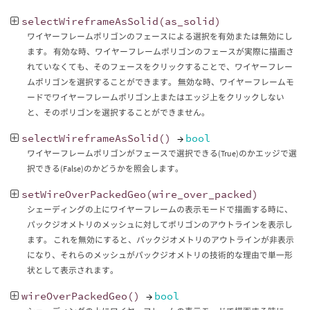
selectWireframeAsSolid
(
as_solid
)
ワイヤーフレームポリゴンのフェースによる選択を有効または無効にし
ます。 有効な時、ワイヤーフレームポリゴンのフェースが実際に描画さ
れていなくても、そのフェースをクリックすることで、ワイヤーフレー
ムポリゴンを選択することができます。 無効な時、ワイヤーフレームモ
ードでワイヤーフレームポリゴン上またはエッジ上をクリックしない
と、そのポリゴンを選択することができません。
selectWireframeAsSolid
()
→
bool
ワイヤーフレームポリゴンがフェースで選択できる(True)のかエッジで選
択できる(False)のかどうかを照会します。
setWireOverPackedGeo
(
wire_over_packed
)
シェーディングの上にワイヤーフレームの表示モードで描画する時に、
パックジオメトリのメッシュに対してポリゴンのアウトラインを表示し
ます。 これを無効にすると、パックジオメトリのアウトラインが非表示
になり、それらのメッシュがパックジオメトリの技術的な理由で単一形
状として表示されます。
wireOverPackedGeo
()
→
bool