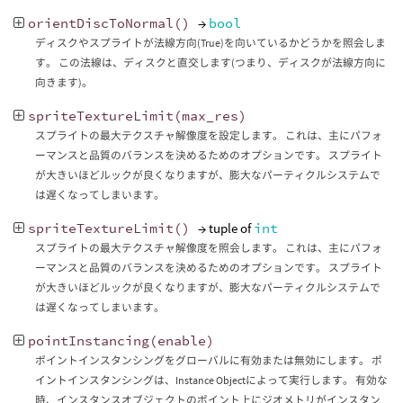
orientDiscToNormal
()
→
bool
ディスクやスプライトが法線方向(True)を向いているかどうかを照会しま
す。 この法線は、ディスクと直交します(つまり、ディスクが法線方向に
向きます)。
spriteTextureLimit
(
max_res
)
スプライトの最大テクスチャ解像度を設定します。 これは、主にパフォ
ーマンスと品質のバランスを決めるためのオプションです。 スプライト
が大きいほどルックが良くなりますが、膨大なパーティクルシステムで
は遅くなってしまいます。
spriteTextureLimit
()
→ tuple of
int
スプライトの最大テクスチャ解像度を照会します。 これは、主にパフォ
ーマンスと品質のバランスを決めるためのオプションです。 スプライト
が大きいほどルックが良くなりますが、膨大なパーティクルシステムで
は遅くなってしまいます。
pointInstancing
(
enable
)
ポイントインスタンシングをグローバルに有効または無効にします。 ポ
イントインスタンシングは、Instance Objectによって実行します。 有効な
時、インスタンスオブジェクトのポイント上にジオメトリがインスタン