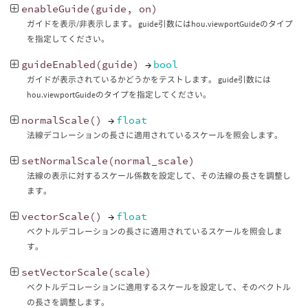
enableGuide
(
guide
,
on
)
ガイドを表示/非表示します。 guide引数にはhou.viewportGuideのタイプ
を指定してください。
guideEnabled
(
guide
)
→
bool
ガイドが表示されているかどうかをテストします。 guide引数には
hou.viewportGuideのタイプを指定してください。
normalScale
()
→
float
法線デコレーションの長さに適用されているスケールを照会します。
setNormalScale
(
normal_scale
)
法線の表示に対するスケール係数を設定して、その法線の長さを調整し
ます。
vectorScale
()
→
float
ベクトルデコレーションの長さに適用されているスケールを照会しま
す。
setVectorScale
(
scale
)
ベクトルデコレーションに適用するスケールを設定して、そのベクトル
の長さを調整します。