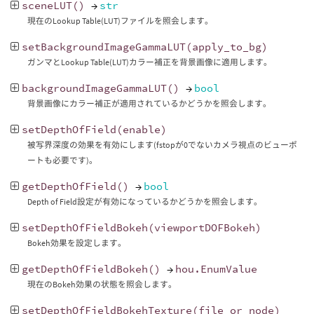
sceneLUT
()
→
str
現在のLookup Table(LUT)ファイルを照会します。
setBackgroundImageGammaLUT
(
apply_to_bg
)
ガンマとLookup Table(LUT)カラー補正を背景画像に適用します。
backgroundImageGammaLUT
()
→
bool
背景画像にカラー補正が適用されているかどうかを照会します。
setDepthOfField
(
enable
)
被写界深度の効果を有効にします(fstopが0でないカメラ視点のビューポ
ートも必要です)。
getDepthOfField
()
→
bool
Depth of Field設定が有効になっているかどうかを照会します。
setDepthOfFieldBokeh
(
viewportDOFBokeh
)
Bokeh効果を設定します。
getDepthOfFieldBokeh
()
→
hou
.
EnumValue
現在のBokeh効果の状態を照会します。
setDepthOfFieldBokehTexture
(
file_or_node
)