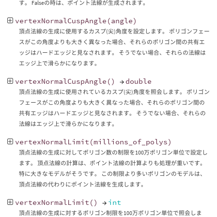
す。 Falseの時は、ポイント法線が生成されます。
vertexNormalCuspAngle
(
angle
)
頂点法線の生成に使用するカスプ(尖)角度を設定します。 ポリゴンフェー
スがこの角度よりも大きく異なった場合、それらのポリゴン間の共有エ
ッジはハードエッジと見なされます。 そうでない場合、それらの法線は
エッジ上で滑らかになります。
vertexNormalCuspAngle
()
→
double
頂点法線の生成に使用されているカスプ(尖)角度を照会します。 ポリゴン
フェースがこの角度よりも大きく異なった場合、それらのポリゴン間の
共有エッジはハードエッジと見なされます。 そうでない場合、それらの
法線はエッジ上で滑らかになります。
vertexNormalLimit
(
millions_of_polys
)
頂点法線の生成に対してポリゴン数の制限を100万ポリゴン単位で設定し
ます。 頂点法線の計算は、ポイント法線の計算よりも処理が重いです。
特に大きなモデルがそうです。 この制限より多いポリゴンのモデルは、
頂点法線の代わりにポイント法線を生成します。
vertexNormalLimit
()
→
int
頂点法線の生成に対するポリゴン制限を100万ポリゴン単位で照会しま