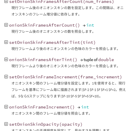
setOnionSkinFramesAfterCount
(
num_frames
)
現行フレーム後のオニオンスキンの数を設定します。この間隔は、オニ
オンスキンのフレーム増分値に依存します。
onionSkinFramesAfterCount
()
→
int
現行フレーム後のオニオンスキンの数を照会します。
setOnionSkinFramesAfterTint
(
tint
)
現行フレームより後のオニオンスキンの色味のカラーを照会します。
onionSkinFramesAfterTint
()
→ tuple of
double
現行フレームより後のオニオンスキンの色味のカラーを照会します。
setOnionSkinFrameIncrement
(
frame_increment
)
オニオンスキン間のフレーム増分値を設定します。1を使用すると、現行
フレームを基準にフレーム毎に描画されます($F-2 $F-1 $F $F+1 $F+2。例え
ば、5なら5ステップになります($F-10 $F-5 $F $F+5 $F+10)。
onionSkinFrameIncrement
()
→
int
オニオンスキン間のフレーム増分値を照会します。
setOnionSkinOpacity
(
opacity
)
オニオンスキンの不透明度を設定して、見やすさを調整します。