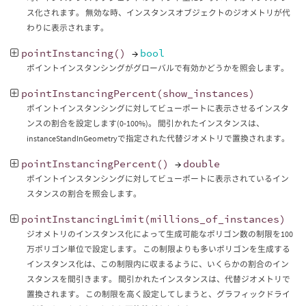
ス化されます。 無効な時、インスタンスオブジェクトのジオメトリが代
わりに表示されます。
pointInstancing
()
→
bool
ポイントインスタンシングがグローバルで有効かどうかを照会します。
pointInstancingPercent
(
show_instances
)
ポイントインスタンシングに対してビューポートに表示させるインスタ
ンスの割合を設定します(0-100%)。 間引かれたインスタンスは、
instanceStandInGeometryで指定された代替ジオメトリで置換されます。
pointInstancingPercent
()
→
double
ポイントインスタンシングに対してビューポートに表示されているイン
スタンスの割合を照会します。
pointInstancingLimit
(
millions_of_instances
)
ジオメトリのインスタンス化によって生成可能なポリゴン数の制限を100
万ポリゴン単位で設定します。 この制限よりも多いポリゴンを生成する
インスタンス化は、この制限内に収まるように、いくらかの割合のイン
スタンスを間引きます。 間引かれたインスタンスは、代替ジオメトリで
置換されます。 この制限を高く設定してしまうと、グラフィックドライ