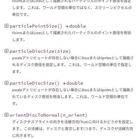
PointsまたはLinesとして描画されるパーティクルのポイント直径を設定
します。 これは、ワールド空間の単位ではなく、スクリーンピクセルの
単位です。
particlePointSize
()
→
double
PointsまたはLinesとして描画されたパーティクルのポイント直径を照会
します。
particleDiscSize
(
size
)
pscaleアトリビュートが存在しない場合にDiscsまたはSpritesとして描画さ
れるディスク直径を設定します。 これは、ワールド空間の単位で指定し
ます。
particleDiscSize
()
→
double
pscaleアトリビュートが存在しない場合にDiscsまたはSpritesとして描画さ
れているディスク直径を照会します。 これは、ワールド空間の単位で
す。
orientDiscToNormal
(
n_orient
)
ディスクやスプライトの向きを法線方向(True)に向けるかどうかを設定し
ます。 この法線は、ディスクと直交します(つまり、ディスクが法線方向
に向きます)。