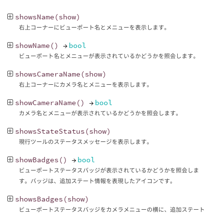
showsName
(
show
)
右上コーナーにビューポート名とメニューを表示します。
showName
()
→
bool
ビューポート名とメニューが表示されているかどうかを照会します。
showsCameraName
(
show
)
右上コーナーにカメラ名とメニューを表示します。
showCameraName
()
→
bool
カメラ名とメニューが表示されているかどうかを照会します。
showsStateStatus
(
show
)
現行ツールのステータスメッセージを表示します。
showBadges
()
→
bool
ビューポートステータスバッジが表示されているかどうかを照会しま
す。バッジは、追加ステート情報を表現したアイコンです。
showsBadges
(
show
)
ビューポートステータスバッジをカメラメニューの横に、追加ステート