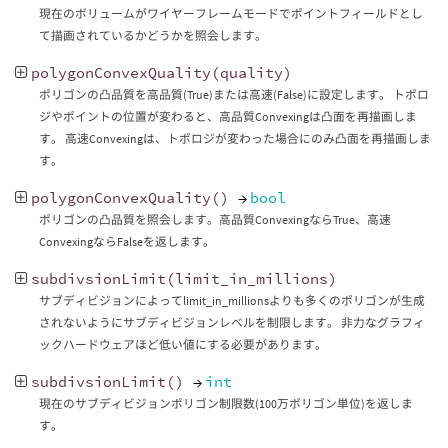
現在のボリュームがワイヤーフレームモードでポイントフィールドとし
て描画されているかどうかを照会します。
polygonConvexQuality
(
quality
)
ポリゴンの凸品質を高品質(True)または高速(False)に設定します。 トポロ
ジやポイントの位置が変わると、高品質Convexingは凸面を再描画しま
す。 高速Convexingは、トポロジが変わった場合にのみ凸面を再描画しま
す。
polygonConvexQuality
()
→
bool
ポリゴンの凸品質を照会します。高品質ConvexingならTrue、高速
ConvexingならFalseを返します。
subdivsionLimit
(
limit_in_millions
)
サブディビジョンによってlimit_in_millionsよりも多くのポリゴンが生成
されないようにサブディビジョンレベルを制限します。 非力なグラフィ
ックハードウェアほど低い値にする必要があります。
subdivsionLimit
()
→
int
現在のサブディビジョンポリゴン制限数(100万ポリゴン単位)を返しま
す。