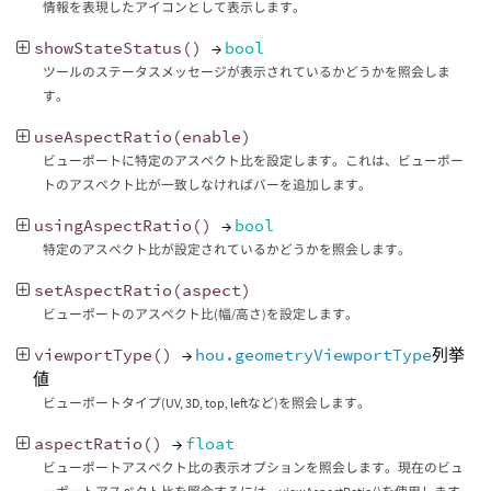
情報を表現したアイコンとして表示します。
showStateStatus
()
→
bool
ツールのステータスメッセージが表示されているかどうかを照会しま
す。
useAspectRatio
(
enable
)
ビューポートに特定のアスペクト比を設定します。これは、ビューポー
トのアスペクト比が一致しなければバーを追加します。
usingAspectRatio
()
→
bool
特定のアスペクト比が設定されているかどうかを照会します。
setAspectRatio
(
aspect
)
ビューポートのアスペクト比(幅/高さ)を設定します。
viewportType
()
→
hou.geometryViewportType
列挙
値
ビューポートタイプ(UV, 3D, top, leftなど)を照会します。
aspectRatio
()
→
float
ビューポートアスペクト比の表示オプションを照会します。現在のビュ