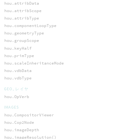
hou.attribData
hou.attribScope
hou.attribType
hou.componentLoopType
hou.geometryType
hou.groupScope
hou.keyHalf
hou.primType
hou.scaleInheritanceMode
hou.vdbData
hou.vdbType
GEO, レイヤ
hou.OpVerb
IMAGES
hou.CompositorViewer
hou.Cop2Node
hou.imageDepth
hou.imageResolution()