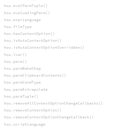
hou.evalParmTuple()
hou.evaluatingParm()
hou.exprLanguage
hou.fileType
hou.hasContextOption()
hou.isAutoContextOption()
hou.isAutoContextOptionOverridden()
hou.lvar()
hou.parm()
hou.parmBakeChop
hou.parmClipboardContents()
hou.parmCondType
hou.parmExtrapolate
hou.parmTuple()
hou.removeAllContextOptionChangeCallbacks()
hou.removeContextOption()
hou.removeContextOptionChangeCallback()
hou.scriptLanguage