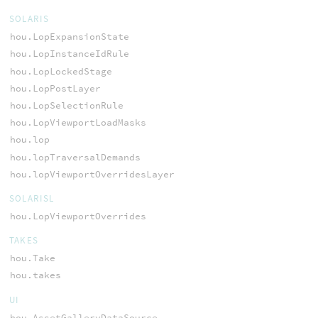
SOLARIS
hou.LopExpansionState
hou.LopInstanceIdRule
hou.LopLockedStage
hou.LopPostLayer
hou.LopSelectionRule
hou.LopViewportLoadMasks
hou.lop
hou.lopTraversalDemands
hou.lopViewportOverridesLayer
SOLARISL
hou.LopViewportOverrides
TAKES
hou.Take
hou.takes
UI
hou.AssetGalleryDataSource