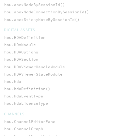
hou.apexNodeBySessionId()
hou.apexNodeConnectionBySessionId()
hou.apexStickyNoteBySessionId()
DIGITAL ASSETS
hou.HDADefinition
hou.HDAModule
hou.HDAOptions
hou.HDASection
hou.HDAViewerHandleModule
hou.HDAViewerStateModule
hou.hda
hou.hdaDefinition()
hou.hdaEventType
hou.hdaLicenseType
CHANNELS
hou.ChannelEditorPane
hou.ChannelGraph