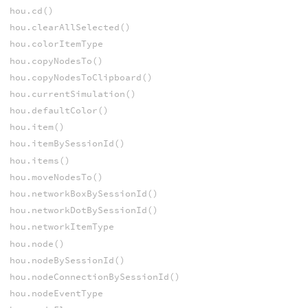
hou.cd()
hou.clearAllSelected()
hou.colorItemType
hou.copyNodesTo()
hou.copyNodesToClipboard()
hou.currentSimulation()
hou.defaultColor()
hou.item()
hou.itemBySessionId()
hou.items()
hou.moveNodesTo()
hou.networkBoxBySessionId()
hou.networkDotBySessionId()
hou.networkItemType
hou.node()
hou.nodeBySessionId()
hou.nodeConnectionBySessionId()
hou.nodeEventType