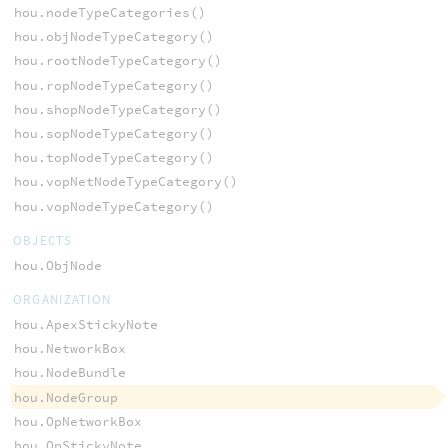
hou.nodeTypeCategories()
hou.objNodeTypeCategory()
hou.rootNodeTypeCategory()
hou.ropNodeTypeCategory()
hou.shopNodeTypeCategory()
hou.sopNodeTypeCategory()
hou.topNodeTypeCategory()
hou.vopNetNodeTypeCategory()
hou.vopNodeTypeCategory()
OBJECTS
hou.ObjNode
ORGANIZATION
hou.ApexStickyNote
hou.NetworkBox
hou.NodeBundle
hou.NodeGroup
hou.OpNetworkBox
hou.OpStickyNote