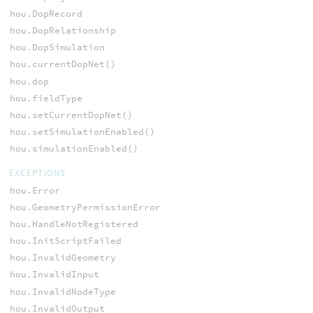
hou.DopRecord
hou.DopRelationship
hou.DopSimulation
hou.currentDopNet()
hou.dop
hou.fieldType
hou.setCurrentDopNet()
hou.setSimulationEnabled()
hou.simulationEnabled()
EXCEPTIONS
hou.Error
hou.GeometryPermissionError
hou.HandleNotRegistered
hou.InitScriptFailed
hou.InvalidGeometry
hou.InvalidInput
hou.InvalidNodeType
hou.InvalidOutput