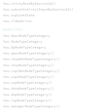
hou.stickyNoteBySessionId()
hou.subnetIndirectInputBySessionId()
hou.topCookState
hou.videoDriver
NODE TYPES
hou.ApexNodeTypeCategory
hou.NodeTypeCategory
hou.OpNodeTypeCategory
hou.apexNodeTypeCategory()
hou.chopNetNodeTypeCategory()
hou.chopNodeTypeCategory()
hou.cop2NetNodeTypeCategory()
hou.cop2NodeTypeCategory()
hou.copNodeTypeCategory()
hou.dataNodeTypeCategory()
hou.dopNodeTypeCategory()
hou.lopNodeTypeCategory()
hou.managerNodeTypeCategory()