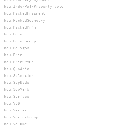
hou.IndexPairPropertyTable
hou.PackedFragment
hou.PackedGeometry
hou.PackedPrim
hou.Point
hou.PointGroup
hou.Polygon
hou.Prim
hou.PrimGroup
hou.Quadric
hou.Selection
hou.SopNode
hou.SopVerb
hou.Surface
hou.VDB
hou.Vertex
hou.VertexGroup
hou.Volume