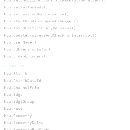
hou.setChopExportConflictResolutionPattern()
hou.setMaxThreads()
hou.setSessionModuleSource()
hou.startHoudiniEngineDebugger()
hou.thirdPartyLibraryVersions()
hou.updateProgressAndCheckForInterrupt()
hou.userName()
hou.vdbVersionInfo()
hou.videoEncoders()
GEOMETRY
hou.Attrib
hou.AttribDataId
hou.ChannelPrim
hou.Edge
hou.EdgeGroup
hou.Face
hou.Geometry
hou.GeometryDelta
hou.GeometryRayCache