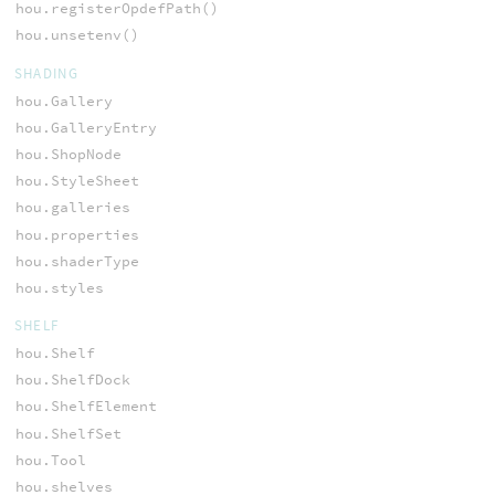
hou.registerOpdefPath()
hou.unsetenv()
SHADING
hou.Gallery
hou.GalleryEntry
hou.ShopNode
hou.StyleSheet
hou.galleries
hou.properties
hou.shaderType
hou.styles
SHELF
hou.Shelf
hou.ShelfDock
hou.ShelfElement
hou.ShelfSet
hou.Tool
hou.shelves