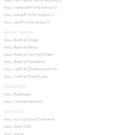
hou.refreshPreferences()
hou.removePreference()
hou.savePreferences()
hou.setPreference()
RADIAL MENUS
hou.RadialItem
hou.RadialMenu
hou.RadialScriptItem
hou.RadialSubmenu
hou.radialItemLocation
hou.radialItemType
RENDERING
hou.RopNode
hou.renderMethod
SCRIPTING
hou.ScriptEvalContext
hou.ShellIO
hou.data