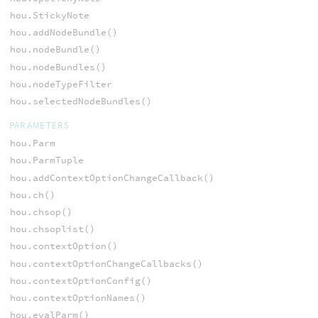
hou.StickyNote
hou.addNodeBundle()
hou.nodeBundle()
hou.nodeBundles()
hou.nodeTypeFilter
hou.selectedNodeBundles()
PARAMETERS
hou.Parm
hou.ParmTuple
hou.addContextOptionChangeCallback()
hou.ch()
hou.chsop()
hou.chsoplist()
hou.contextOption()
hou.contextOptionChangeCallbacks()
hou.contextOptionConfig()
hou.contextOptionNames()
hou.evalParm()