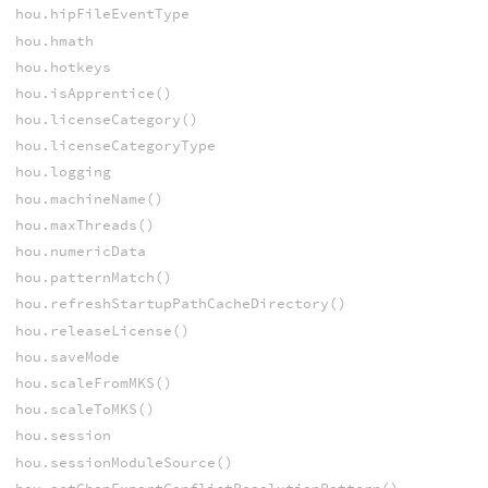
hou.hipFileEventType
hou.hmath
hou.hotkeys
hou.isApprentice()
hou.licenseCategory()
hou.licenseCategoryType
hou.logging
hou.machineName()
hou.maxThreads()
hou.numericData
hou.patternMatch()
hou.refreshStartupPathCacheDirectory()
hou.releaseLicense()
hou.saveMode
hou.scaleFromMKS()
hou.scaleToMKS()
hou.session
hou.sessionModuleSource()