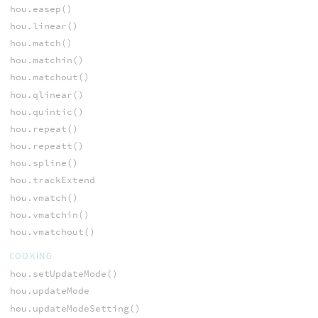
hou.easep()
hou.linear()
hou.match()
hou.matchin()
hou.matchout()
hou.qlinear()
hou.quintic()
hou.repeat()
hou.repeatt()
hou.spline()
hou.trackExtend
hou.vmatch()
hou.vmatchin()
hou.vmatchout()
COOKING
hou.setUpdateMode()
hou.updateMode
hou.updateModeSetting()