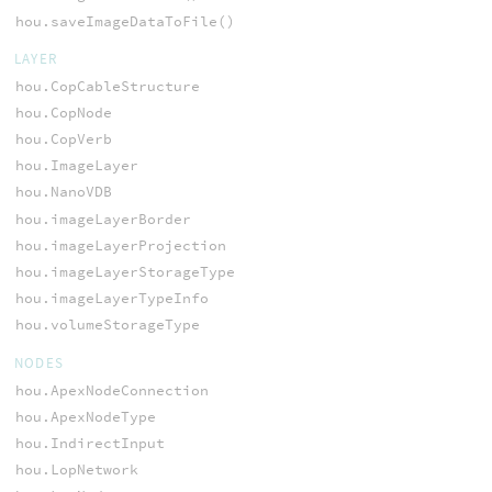
hou.saveImageDataToFile()
LAYER
hou.CopCableStructure
hou.CopNode
hou.CopVerb
hou.ImageLayer
hou.NanoVDB
hou.imageLayerBorder
hou.imageLayerProjection
hou.imageLayerStorageType
hou.imageLayerTypeInfo
hou.volumeStorageType
NODES
hou.ApexNodeConnection
hou.ApexNodeType
hou.IndirectInput
hou.LopNetwork