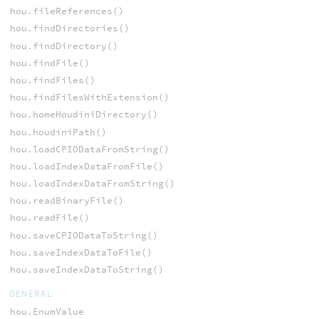
hou.fileReferences()
hou.findDirectories()
hou.findDirectory()
hou.findFile()
hou.findFiles()
hou.findFilesWithExtension()
hou.homeHoudiniDirectory()
hou.houdiniPath()
hou.loadCPIODataFromString()
hou.loadIndexDataFromFile()
hou.loadIndexDataFromString()
hou.readBinaryFile()
hou.readFile()
hou.saveCPIODataToString()
hou.saveIndexDataToFile()
hou.saveIndexDataToString()
GENERAL
hou.EnumValue