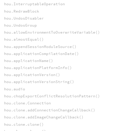
hou.InterruptableOperation
hou.RedrawBlock
hou.UndosDisabler
hou.UndosGroup
hou.allowEnvironmentToOverwriteVariable()
hou.almostEqual()
hou.appendSessionModuleSource()
hou.applicationCompilationDate()
hou.applicationName()
hou.applicationPlatformInfo()
hou.applicationVersion()
hou.applicationVersionString()
hou.audio
hou.chopExportConflictResolutionPattern()
hou.clone.Connection
hou.clone.addConnectionChangeCallback()
hou.clone.addImageChangeCallback()
hou.clone.clone()