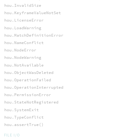
hou.InvalidSize
hou.KeyframeValueNotSet
hou.LicenseError
hou.LoadWarning
hou.MatchDefinitionError
hou.NameConflict
hou.NodeError
hou.NodeWarning
hou.NotAvailable
hou.ObjectWasDeleted
hou.OperationFailed
hou.OperationInterrupted
hou.PermissionError
hou.StateNotRegistered
hou.SystemExit
hou.TypeConflict
hou.assertTrue()
FILE I/O