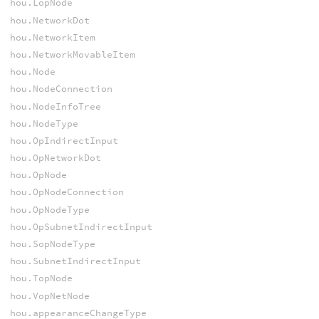
hou.LopNode
hou.NetworkDot
hou.NetworkItem
hou.NetworkMovableItem
hou.Node
hou.NodeConnection
hou.NodeInfoTree
hou.NodeType
hou.OpIndirectInput
hou.OpNetworkDot
hou.OpNode
hou.OpNodeConnection
hou.OpNodeType
hou.OpSubnetIndirectInput
hou.SopNodeType
hou.SubnetIndirectInput
hou.TopNode
hou.VopNetNode
hou.appearanceChangeType