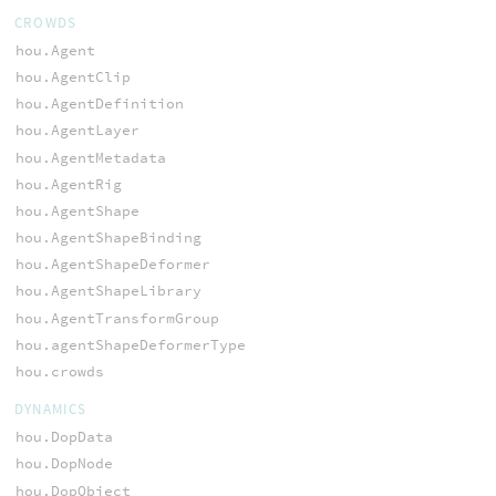
CROWDS
hou.Agent
hou.AgentClip
hou.AgentDefinition
hou.AgentLayer
hou.AgentMetadata
hou.AgentRig
hou.AgentShape
hou.AgentShapeBinding
hou.AgentShapeDeformer
hou.AgentShapeLibrary
hou.AgentTransformGroup
hou.agentShapeDeformerType
hou.crowds
DYNAMICS
hou.DopData
hou.DopNode
hou.DopObject