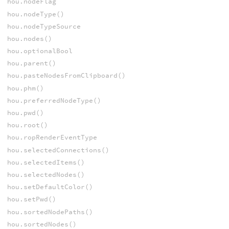
hou.nodeFlag
hou.nodeType()
hou.nodeTypeSource
hou.nodes()
hou.optionalBool
hou.parent()
hou.pasteNodesFromClipboard()
hou.phm()
hou.preferredNodeType()
hou.pwd()
hou.root()
hou.ropRenderEventType
hou.selectedConnections()
hou.selectedItems()
hou.selectedNodes()
hou.setDefaultColor()
hou.setPwd()
hou.sortedNodePaths()
hou.sortedNodes()