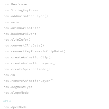
hou.Keyframe
hou.StringKeyframe
hou.addAnimationLayer()
hou.anim
hou.animBarToolSize
hou.bookmarkEvent
hou.clipInfo()
hou.convertClipData()
hou.convertKeyframesToClipData()
hou.createAnimationClip()
hou.createAnimationLayers()
hou.createApexRootNode()
hou.ik
hou.removeAnimationLayer()
hou.segmentType
hou.slopeMode
APEX
hou.ApexNode