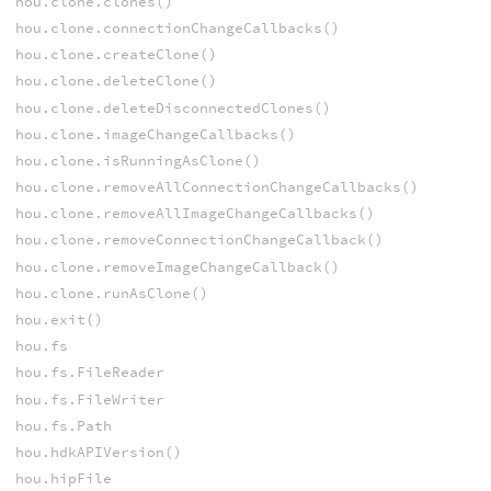
hou.clone.clones()
hou.clone.connectionChangeCallbacks()
hou.clone.createClone()
hou.clone.deleteClone()
hou.clone.deleteDisconnectedClones()
hou.clone.imageChangeCallbacks()
hou.clone.isRunningAsClone()
hou.clone.removeAllConnectionChangeCallbacks()
hou.clone.removeAllImageChangeCallbacks()
hou.clone.removeConnectionChangeCallback()
hou.clone.removeImageChangeCallback()
hou.clone.runAsClone()
hou.exit()
hou.fs
hou.fs.FileReader
hou.fs.FileWriter
hou.fs.Path
hou.hdkAPIVersion()
hou.hipFile