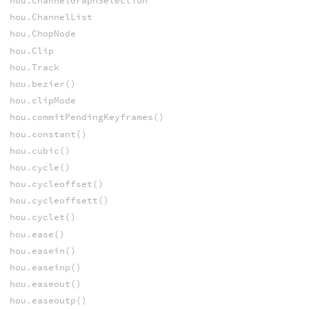
hou.ChannelGraphSelection
hou.ChannelList
hou.ChopNode
hou.Clip
hou.Track
hou.bezier()
hou.clipMode
hou.commitPendingKeyframes()
hou.constant()
hou.cubic()
hou.cycle()
hou.cycleoffset()
hou.cycleoffsett()
hou.cyclet()
hou.ease()
hou.easein()
hou.easeinp()
hou.easeout()
hou.easeoutp()