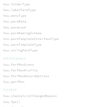
hou.folderType
hou.labelParmType
hou.menuType
hou.parmData
hou.parmLook
hou.parmNamingScheme
hou.parmTemplateInterfaceType
hou.parmTemplateType
hou.stringParmType
PERFORMANCE
hou.PerfMonEvent
hou.PerfMonProfile
hou.PerfMonRecordOptions
hou.perfMon
PLAYBAR
hou.channelListChangedReason
hou.fps()