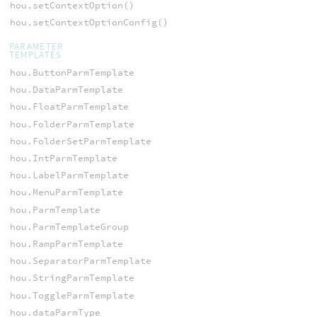
hou.setContextOption()
hou.setContextOptionConfig()
PARAMETER
TEMPLATES
hou.ButtonParmTemplate
hou.DataParmTemplate
hou.FloatParmTemplate
hou.FolderParmTemplate
hou.FolderSetParmTemplate
hou.IntParmTemplate
hou.LabelParmTemplate
hou.MenuParmTemplate
hou.ParmTemplate
hou.ParmTemplateGroup
hou.RampParmTemplate
hou.SeparatorParmTemplate
hou.StringParmTemplate
hou.ToggleParmTemplate
hou.dataParmType