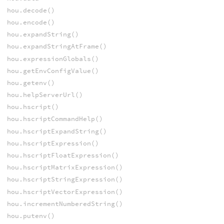
hou.decode()
hou.encode()
hou.expandString()
hou.expandStringAtFrame()
hou.expressionGlobals()
hou.getEnvConfigValue()
hou.getenv()
hou.helpServerUrl()
hou.hscript()
hou.hscriptCommandHelp()
hou.hscriptExpandString()
hou.hscriptExpression()
hou.hscriptFloatExpression()
hou.hscriptMatrixExpression()
hou.hscriptStringExpression()
hou.hscriptVectorExpression()
hou.incrementNumberedString()
hou.putenv()