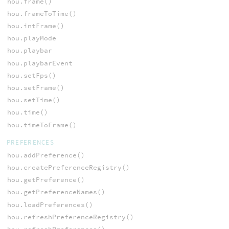
hou.frame()
hou.frameToTime()
hou.intFrame()
hou.playMode
hou.playbar
hou.playbarEvent
hou.setFps()
hou.setFrame()
hou.setTime()
hou.time()
hou.timeToFrame()
PREFERENCES
hou.addPreference()
hou.createPreferenceRegistry()
hou.getPreference()
hou.getPreferenceNames()
hou.loadPreferences()
hou.refreshPreferenceRegistry()