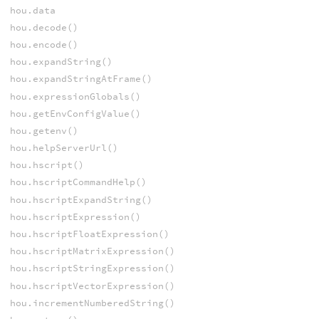
hou.data
hou.decode()
hou.encode()
hou.expandString()
hou.expandStringAtFrame()
hou.expressionGlobals()
hou.getEnvConfigValue()
hou.getenv()
hou.helpServerUrl()
hou.hscript()
hou.hscriptCommandHelp()
hou.hscriptExpandString()
hou.hscriptExpression()
hou.hscriptFloatExpression()
hou.hscriptMatrixExpression()
hou.hscriptStringExpression()
hou.hscriptVectorExpression()
hou.incrementNumberedString()