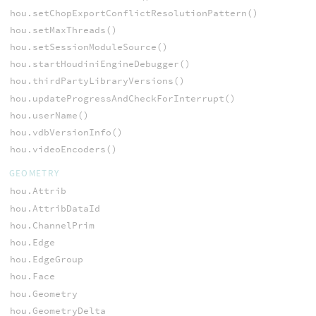
hou.setChopExportConflictResolutionPattern()
hou.setMaxThreads()
hou.setSessionModuleSource()
hou.startHoudiniEngineDebugger()
hou.thirdPartyLibraryVersions()
hou.updateProgressAndCheckForInterrupt()
hou.userName()
hou.vdbVersionInfo()
hou.videoEncoders()
GEOMETRY
hou.Attrib
hou.AttribDataId
hou.ChannelPrim
hou.Edge
hou.EdgeGroup
hou.Face
hou.Geometry
hou.GeometryDelta