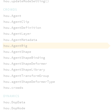
hou.updateModeSetting()
CROWDS
hou.Agent
hou.AgentClip
hou.AgentDefinition
hou.AgentLayer
hou.AgentMetadata
hou.AgentRig
hou.AgentShape
hou.AgentShapeBinding
hou.AgentShapeDeformer
hou.AgentShapeLibrary
hou.AgentTransformGroup
hou.agentShapeDeformerType
hou.crowds
DYNAMICS
hou.DopData
hou.DopNode