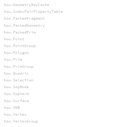
hou.GeometryRayCache
hou.IndexPairPropertyTable
hou.PackedFragment
hou.PackedGeometry
hou.PackedPrim
hou.Point
hou.PointGroup
hou.Polygon
hou.Prim
hou.PrimGroup
hou.Quadric
hou.Selection
hou.SopNode
hou.SopVerb
hou.Surface
hou.VDB
hou.Vertex
hou.VertexGroup