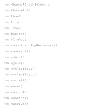
hou.ChannelGraphSelection
hou.ChannelList
hou.ChopNode
hou.Clip
hou.Track
hou.bezier()
hou.clipMode
hou.commitPendingKeyframes()
hou.constant()
hou.cubic()
hou.cycle()
hou.cycleoffset()
hou.cycleoffsett()
hou.cyclet()
hou.ease()
hou.easein()
hou.easeinp()
hou.easeout()