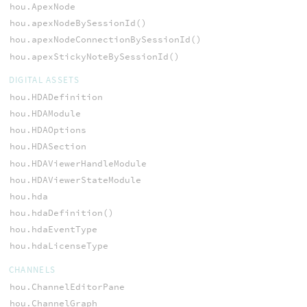
hou.ApexNode
hou.apexNodeBySessionId()
hou.apexNodeConnectionBySessionId()
hou.apexStickyNoteBySessionId()
DIGITAL ASSETS
hou.HDADefinition
hou.HDAModule
hou.HDAOptions
hou.HDASection
hou.HDAViewerHandleModule
hou.HDAViewerStateModule
hou.hda
hou.hdaDefinition()
hou.hdaEventType
hou.hdaLicenseType
CHANNELS
hou.ChannelEditorPane
hou.ChannelGraph