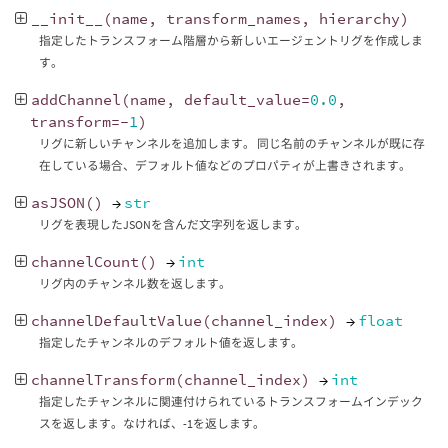
__init__
(
name
,
transform_names
,
hierarchy
)
指定したトランスフォーム階層から新しいエージェントリグを作成しま
す。
addChannel
(
name
,
default_value
=
0.0
,
transform
=-
1
)
リグに新しいチャンネルを追加します。 同じ名前のチャンネルが既に存
在している場合、デフォルト値などのプロパティが上書きされます。
asJSON
()
→
str
リグを表現したJSONを含んだ文字列を返します。
channelCount
()
→
int
リグ内のチャンネル数を返します。
channelDefaultValue
(
channel_index
)
→
float
指定したチャンネルのデフォルト値を返します。
channelTransform
(
channel_index
)
→
int
指定したチャンネルに関連付けられているトランスフォームインデック
スを返します。なければ、-1を返します。