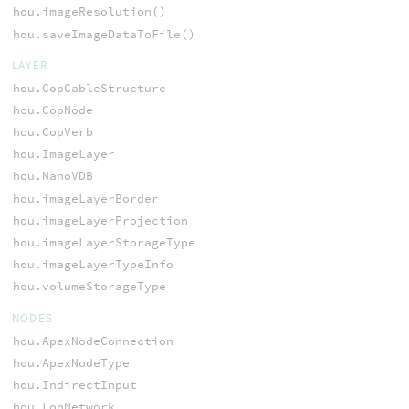
hou.imageResolution()
hou.saveImageDataToFile()
LAYER
hou.CopCableStructure
hou.CopNode
hou.CopVerb
hou.ImageLayer
hou.NanoVDB
hou.imageLayerBorder
hou.imageLayerProjection
hou.imageLayerStorageType
hou.imageLayerTypeInfo
hou.volumeStorageType
NODES
hou.ApexNodeConnection
hou.ApexNodeType
hou.IndirectInput
hou.LopNetwork