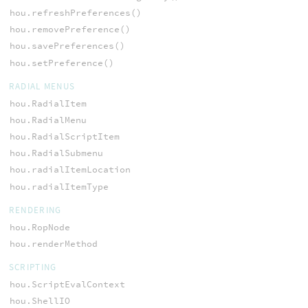
hou.refreshPreferences()
hou.removePreference()
hou.savePreferences()
hou.setPreference()
RADIAL MENUS
hou.RadialItem
hou.RadialMenu
hou.RadialScriptItem
hou.RadialSubmenu
hou.radialItemLocation
hou.radialItemType
RENDERING
hou.RopNode
hou.renderMethod
SCRIPTING
hou.ScriptEvalContext
hou.ShellIO