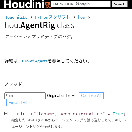
Houdini 21.0
Pythonスクリプト
hou
hou.
AgentRig
class
エージェントプリミティブのリグ。
詳細は、
Crowd Agents
を参照してください。
メソッド
Collapse All
Expand All
__init__
(
filename
,
keep_external_ref
=
True
)
指定したJSONファイルからエージェントリグを読み込むことで、新しい
エージェントリグを作成します。