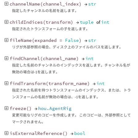
channelName
(
channel_index
)
→
str
指定したチャンネルの名前を返します。
childIndices
(
transform
)
→
tuple
of
int
指定されたトランスフォームの子を返します。
fileName
(
expanded
=
False
)
→
str
リグが外部参照の場合、ディスク上のファイルのパスを返します。
findChannel
(
channel_name
)
→
int
指定した名前のチャンネルのインデックスを返します。チャンネル名が
無効の場合は-1を返します。
findTransform
(
transform_name
)
→
int
指定された名前を持つトランスフォームのインデックス、または、 トラ
ンスフォームの名前が無効の場合は、-1を返します。
freeze
()
→
hou.AgentRig
変更可能なリグのコピーを作成します。 このコピーは、外部参照として
マークされません。
isExternalReference
()
→
bool