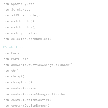
hou.OpStickyNote
hou.StickyNote
hou.addNodeBundle()
hou.nodeBundle()
hou.nodeBundles()
hou.nodeTypeFilter
hou.selectedNodeBundles()
PARAMETERS
hou.Parm
hou.ParmTuple
hou.addContextOptionChangeCallback()
hou.ch()
hou.chsop()
hou.chsoplist()
hou.contextOption()
hou.contextOptionChangeCallbacks()
hou.contextOptionConfig()
hou.contextOptionNames()