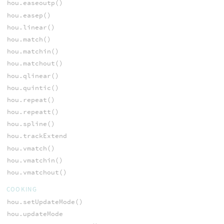
hou.easeoutp()
hou.easep()
hou.linear()
hou.match()
hou.matchin()
hou.matchout()
hou.qlinear()
hou.quintic()
hou.repeat()
hou.repeatt()
hou.spline()
hou.trackExtend
hou.vmatch()
hou.vmatchin()
hou.vmatchout()
COOKING
hou.setUpdateMode()
hou.updateMode