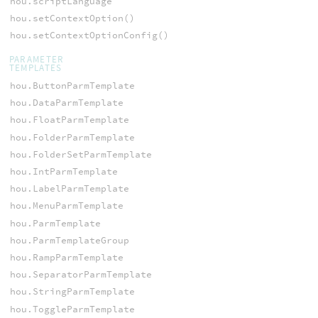
hou.scriptLanguage
hou.setContextOption()
hou.setContextOptionConfig()
PARAMETER
TEMPLATES
hou.ButtonParmTemplate
hou.DataParmTemplate
hou.FloatParmTemplate
hou.FolderParmTemplate
hou.FolderSetParmTemplate
hou.IntParmTemplate
hou.LabelParmTemplate
hou.MenuParmTemplate
hou.ParmTemplate
hou.ParmTemplateGroup
hou.RampParmTemplate
hou.SeparatorParmTemplate
hou.StringParmTemplate
hou.ToggleParmTemplate