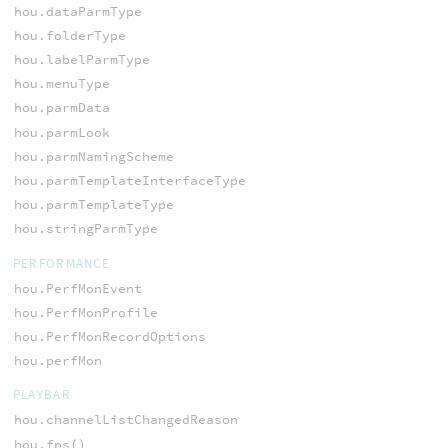
hou.dataParmType
hou.folderType
hou.labelParmType
hou.menuType
hou.parmData
hou.parmLook
hou.parmNamingScheme
hou.parmTemplateInterfaceType
hou.parmTemplateType
hou.stringParmType
PERFORMANCE
hou.PerfMonEvent
hou.PerfMonProfile
hou.PerfMonRecordOptions
hou.perfMon
PLAYBAR
hou.channelListChangedReason
hou.fps()