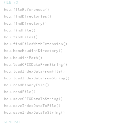
FILE I/O
hou.fileReferences()
hou.findDirectories()
hou.findDirectory()
hou.findFile()
hou.findFiles()
hou.findFilesWithExtension()
hou.homeHoudiniDirectory()
hou.houdiniPath()
hou.loadCPIODataFromString()
hou.loadIndexDataFromFile()
hou.loadIndexDataFromString()
hou.readBinaryFile()
hou.readFile()
hou.saveCPIODataToString()
hou.saveIndexDataToFile()
hou.saveIndexDataToString()
GENERAL