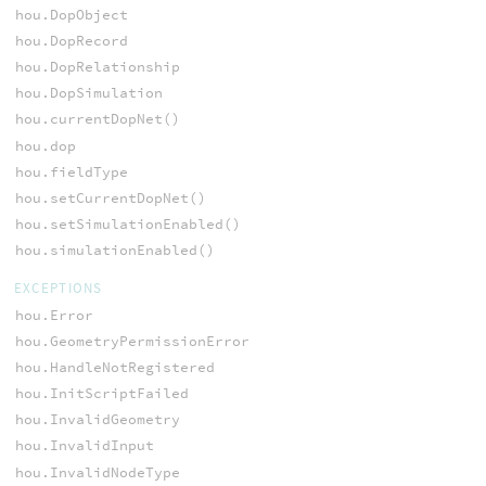
hou.DopObject
hou.DopRecord
hou.DopRelationship
hou.DopSimulation
hou.currentDopNet()
hou.dop
hou.fieldType
hou.setCurrentDopNet()
hou.setSimulationEnabled()
hou.simulationEnabled()
EXCEPTIONS
hou.Error
hou.GeometryPermissionError
hou.HandleNotRegistered
hou.InitScriptFailed
hou.InvalidGeometry
hou.InvalidInput
hou.InvalidNodeType