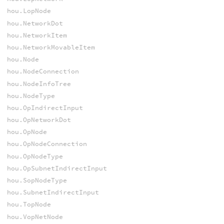
hou.LopNode
hou.NetworkDot
hou.NetworkItem
hou.NetworkMovableItem
hou.Node
hou.NodeConnection
hou.NodeInfoTree
hou.NodeType
hou.OpIndirectInput
hou.OpNetworkDot
hou.OpNode
hou.OpNodeConnection
hou.OpNodeType
hou.OpSubnetIndirectInput
hou.SopNodeType
hou.SubnetIndirectInput
hou.TopNode
hou.VopNetNode