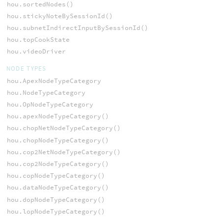
hou.sortedNodes()
hou.stickyNoteBySessionId()
hou.subnetIndirectInputBySessionId()
hou.topCookState
hou.videoDriver
NODE TYPES
hou.ApexNodeTypeCategory
hou.NodeTypeCategory
hou.OpNodeTypeCategory
hou.apexNodeTypeCategory()
hou.chopNetNodeTypeCategory()
hou.chopNodeTypeCategory()
hou.cop2NetNodeTypeCategory()
hou.cop2NodeTypeCategory()
hou.copNodeTypeCategory()
hou.dataNodeTypeCategory()
hou.dopNodeTypeCategory()
hou.lopNodeTypeCategory()