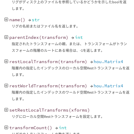
リグがディスク上のファイルを参照しているかどうかを示したboolを返
します。
name
()
→
str
リグの名前またはファイル名を返します。
parentIndex
(
transform
)
→
int
指定されたトランスフォームの親、または、 トランスフォームがトラン
スフォームの階層のルートにある場合は、-1を返します。
restLocalTransform
(
transform
)
→
hou.Matrix4
階層内の指定したインデックスのローカル空間Restトランスフォームを返
します。
restWorldTransform
(
transform
)
→
hou.Matrix4
階層内の指定したインデックスのワールド空間Restトランスフォームを返
します。
setRestLocalTransforms
(
xforms
)
リグにローカル空間Restトランスフォームを設定します。
transformCount
()
→
int