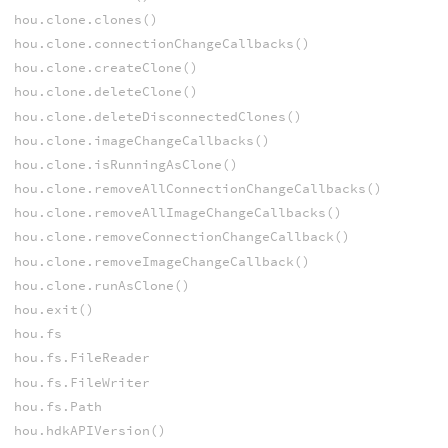
hou.clone.clones()
hou.clone.connectionChangeCallbacks()
hou.clone.createClone()
hou.clone.deleteClone()
hou.clone.deleteDisconnectedClones()
hou.clone.imageChangeCallbacks()
hou.clone.isRunningAsClone()
hou.clone.removeAllConnectionChangeCallbacks()
hou.clone.removeAllImageChangeCallbacks()
hou.clone.removeConnectionChangeCallback()
hou.clone.removeImageChangeCallback()
hou.clone.runAsClone()
hou.exit()
hou.fs
hou.fs.FileReader
hou.fs.FileWriter
hou.fs.Path
hou.hdkAPIVersion()