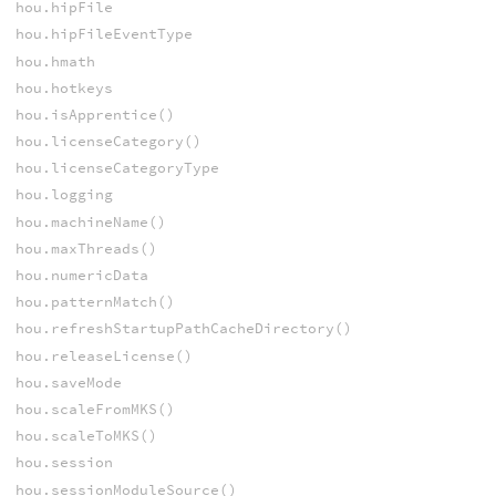
hou.hipFile
hou.hipFileEventType
hou.hmath
hou.hotkeys
hou.isApprentice()
hou.licenseCategory()
hou.licenseCategoryType
hou.logging
hou.machineName()
hou.maxThreads()
hou.numericData
hou.patternMatch()
hou.refreshStartupPathCacheDirectory()
hou.releaseLicense()
hou.saveMode
hou.scaleFromMKS()
hou.scaleToMKS()
hou.session
hou.sessionModuleSource()