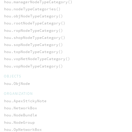
hou.managerNodeTypeCategory()
hou.nodeTypeCategories()
hou.objNodeTypeCategory()
hou.rootNodeTypeCategory()
hou.ropNodeTypeCategory()
hou.shopNodeTypeCategory()
hou.sopNodeTypeCategory()
hou.topNodeTypeCategory()
hou.vopNetNodeTypeCategory()
hou.vopNodeTypeCategory()
OBJECTS
hou.ObjNode
ORGANIZATION
hou.ApexStickyNote
hou.NetworkBox
hou.NodeBundle
hou.NodeGroup
hou.OpNetworkBox