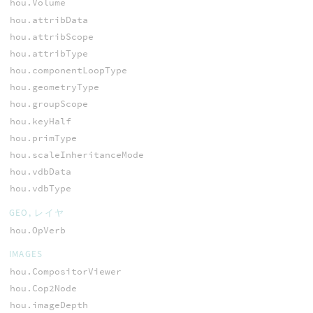
hou.Volume
hou.attribData
hou.attribScope
hou.attribType
hou.componentLoopType
hou.geometryType
hou.groupScope
hou.keyHalf
hou.primType
hou.scaleInheritanceMode
hou.vdbData
hou.vdbType
GEO, レイヤ
hou.OpVerb
IMAGES
hou.CompositorViewer
hou.Cop2Node
hou.imageDepth