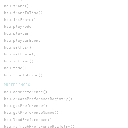
hou.frame()
hou.frameToTime()
hou.intFrame()
hou.playMode
hou.playbar
hou.playbarEvent
hou.setFps()
hou.setFrame()
hou.setTime()
hou.time()
hou.timeToFrame()
PREFERENCES
hou.addPreference()
hou.createPreferenceRegistry()
hou.getPreference()
hou.getPreferenceNames()
hou.loadPreferences()
hou.refreshPreferenceRegistry()