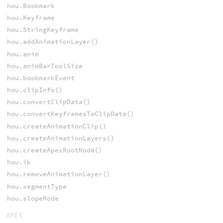
hou.Bookmark
hou.Keyframe
hou.StringKeyframe
hou.addAnimationLayer()
hou.anim
hou.animBarToolSize
hou.bookmarkEvent
hou.clipInfo()
hou.convertClipData()
hou.convertKeyframesToClipData()
hou.createAnimationClip()
hou.createAnimationLayers()
hou.createApexRootNode()
hou.ik
hou.removeAnimationLayer()
hou.segmentType
hou.slopeMode
APEX