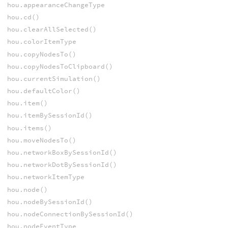
hou.appearanceChangeType
hou.cd()
hou.clearAllSelected()
hou.colorItemType
hou.copyNodesTo()
hou.copyNodesToClipboard()
hou.currentSimulation()
hou.defaultColor()
hou.item()
hou.itemBySessionId()
hou.items()
hou.moveNodesTo()
hou.networkBoxBySessionId()
hou.networkDotBySessionId()
hou.networkItemType
hou.node()
hou.nodeBySessionId()
hou.nodeConnectionBySessionId()
hou.nodeEventType