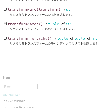
リグでのトランスフォームの数を返します。
transformName
(
transform
)
→
str
指定されたトランスフォームの名前を返します。
transformNames
()
→
tuple
of
str
リグでのトランスフォーム名のリストを返します。
transformHierarchy
()
→
tuple
of
tuple
of
int
リグでの各トランスフォームの子インデックスのリストを返します。
hou
ANIMATION
hou.AnimBar
hou.BaseKeyframe