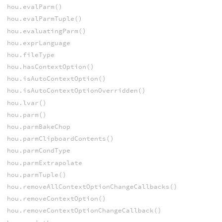
hou.evalParm()
hou.evalParmTuple()
hou.evaluatingParm()
hou.exprLanguage
hou.fileType
hou.hasContextOption()
hou.isAutoContextOption()
hou.isAutoContextOptionOverridden()
hou.lvar()
hou.parm()
hou.parmBakeChop
hou.parmClipboardContents()
hou.parmCondType
hou.parmExtrapolate
hou.parmTuple()
hou.removeAllContextOptionChangeCallbacks()
hou.removeContextOption()
hou.removeContextOptionChangeCallback()