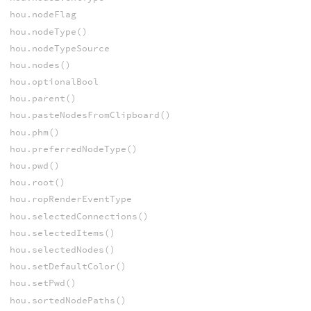
hou.nodeFlag
hou.nodeType()
hou.nodeTypeSource
hou.nodes()
hou.optionalBool
hou.parent()
hou.pasteNodesFromClipboard()
hou.phm()
hou.preferredNodeType()
hou.pwd()
hou.root()
hou.ropRenderEventType
hou.selectedConnections()
hou.selectedItems()
hou.selectedNodes()
hou.setDefaultColor()
hou.setPwd()
hou.sortedNodePaths()