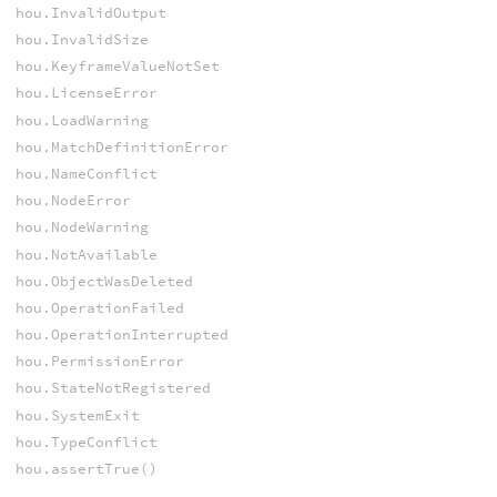
hou.InvalidOutput
hou.InvalidSize
hou.KeyframeValueNotSet
hou.LicenseError
hou.LoadWarning
hou.MatchDefinitionError
hou.NameConflict
hou.NodeError
hou.NodeWarning
hou.NotAvailable
hou.ObjectWasDeleted
hou.OperationFailed
hou.OperationInterrupted
hou.PermissionError
hou.StateNotRegistered
hou.SystemExit
hou.TypeConflict
hou.assertTrue()