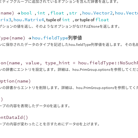
ミティブグループに追加されているオプションを含んだ辞書を返します。
(
name
)
→
bool
,
int
,
float
,
str
,
hou.Vector2
,
hou.Vect
trix3
,
hou.Matrix4
, tuple of
int
, or tuple of
float
プションの値を返し、そのようなオプションがなければNoneを返します。
Type
(
name
)
→
hou.fieldType
列挙値
に保存されたデータのタイプを記述したhou.fieldType列挙値を返します。 その名前のフィー
ion
(
name
,
value
,
type_hint
=
hou
.
fieldType
::
NoSuch
の辞書にエントリを設定します。詳細は、hou.PrimGroup.optionsを参照してく
Option
(
name
)
の辞書からエントリを削除します。詳細は、hou.PrimGroup.optionsを参照して
()
ープの内容を表現したデータIDを返します。
entDataId
()
ープの内容が変わったことを示すためにデータIDを上げます。