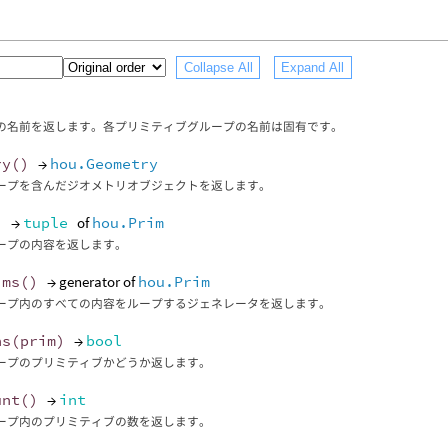
Collapse All
Expand All
の名前を返します。各プリミティブグループの名前は固有です。
ry
()
→
hou.Geometry
ープを含んだジオメトリオブジェクトを返します。
)
→
tuple
of
hou.Prim
ープの内容を返します。
ims
()
→ generator of
hou.Prim
ープ内のすべての内容をループするジェネレータを返します。
ns
(
prim
)
→
bool
ープのプリミティブかどうか返します。
unt
()
→
int
ープ内のプリミティブの数を返します。