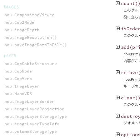
count
(
IMAGES
このグルー
hou.CompositorViewer
役に立ち
hou.Cop2Node
isOrde
hou.imageDepth
このグル
hou.imageResolution()
hou.saveImageDataToFile()
add
(
pr
hou.P
LAYER
内容がこ
hou.CopCableStructure
hou.CopNode
remove
hou.CopVerb
hou.P
hou.ImageLayer
ループの
hou.NanoVDB
clear
(
hou.imageLayerBorder
このグル
hou.imageLayerProjection
destro
hou.imageLayerStorageType
ジオメト
hou.imageLayerTypeInfo
hou.volumeStorageType
option