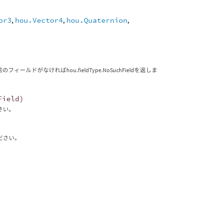
or3
,
hou.Vector4
,
hou.Quaternion
,
ルドがなければhou.fieldType.NoSuchFieldを返しま
Field
)
ださい。
ください。