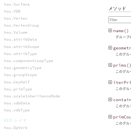
hou.Surface
メソッド
hou.VDB
hou.Vertex
hou.VertexGroup
name
()
hou.Volume
グループ
hou.attribData
hou.attribScope
geomet
hou.attribType
このグル
hou.componentLoopType
prims
(
hou.geometryType
このグル
hou.groupScope
hou.keyHalf
iterPr
hou.primType
このグル
hou.scaleInheritanceMode
contai
hou.vdbData
このグル
hou.vdbType
primCo
GEO, レイヤ
このグル
hou.OpVerb