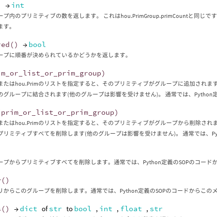
)
→
int
プ内のプリミティブの数を返します。 これはhou.PrimGroup.primCount
ます。
red
()
→
bool
ープに順番が決められているかどうかを返します。
im_or_list_or_prim_group
)
rimまたはhou.Primのリストを指定すると、そのプリミティブがグループに追加されます
のグループに結合されます(他のグループは影響を受けません)。 通常では、Pytho
(
prim_or_list_or_prim_group
)
rimまたはhou.Primのリストを指定すると、そのプリミティブがグループから削除されま
プリミティブすべてを削除します(他のグループは影響を受けません)。 通常では、Py
)
ープからプリミティブすべてを削除します。通常では、Python定義のSOPのコー
y
()
リからこのグループを削除します。通常では、Python定義のSOPのコードからこ
s
()
→
dict
of
str
to
bool
,
int
,
float
,
str