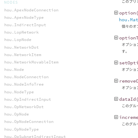
このプリ
NODES
hou.ApexNodeConnection
option
hou.ApexNodeType
hou.Ma
hou.IndirectInput
個々のオ
hou.LopNetwork
option
hou.LopNode
オプション
hou.NetworkDot
す。
hou.NetworkItem
hou.NetworkMovableItem
setOpt
hou.Node
オプション
hou.NodeConnection
remove
hou.NodeInfoTree
オプション
hou.NodeType
dataId
hou.OpIndirectInput
このグル
hou.OpNetworkDot
hou.OpNode
increm
hou.OpNodeConnection
このグル
hou.OpNodeType
hou.OpSubnetIndirectInput