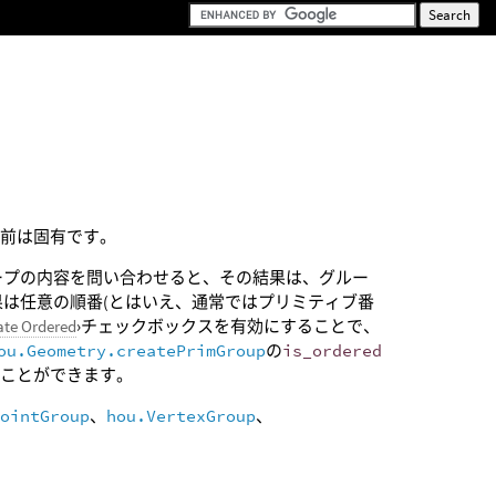
名前は固有です。
ープの内容を問い合わせると、その結果は、グルー
果は任意の順番(とはいえ、通常ではプリミティブ番
ate Ordered
›チェックボックスを有効にすることで、
ou.Geometry.createPrimGroup
の
is_ordered
ることができます。
PointGroup
、
hou.VertexGroup
、