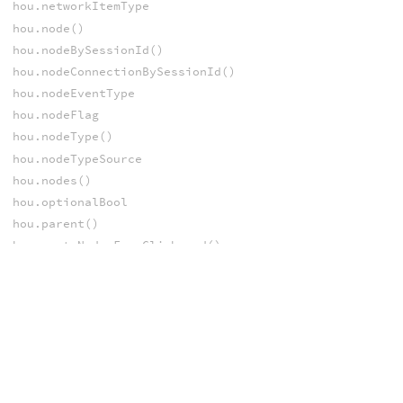
hou.networkItemType
hou.node()
hou.nodeBySessionId()
hou.nodeConnectionBySessionId()
hou.nodeEventType
hou.nodeFlag
hou.nodeType()
hou.nodeTypeSource
hou.nodes()
hou.optionalBool
hou.parent()
hou.pasteNodesFromClipboard()
hou.phm()
hou.preferredNodeType()
hou.pwd()
hou.root()
hou.ropRenderEventType
hou.selectedConnections()
hou.selectedItems()