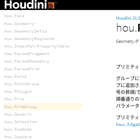
hou.Edge
hou.EdgeGroup
hou.Face
Houdini 21.
hou.
hou.Geometry
hou.GeometryDelta
hou.GeometryRayCache
Geome
hou.IndexPairPropertyTable
hou.PackedFragment
hou.PackedGeometry
プリミティ
hou.PackedPrim
hou.Point
グループに
hou.PointGroup
プに追加さ
hou.Polygon
号の昇順)で
順番通りの
hou.Prim
パラメータ
hou.PrimGroup
hou.Quadric
プリミティ
hou.Selection
hou.Edge
hou.SopNode
hou.SopVerb