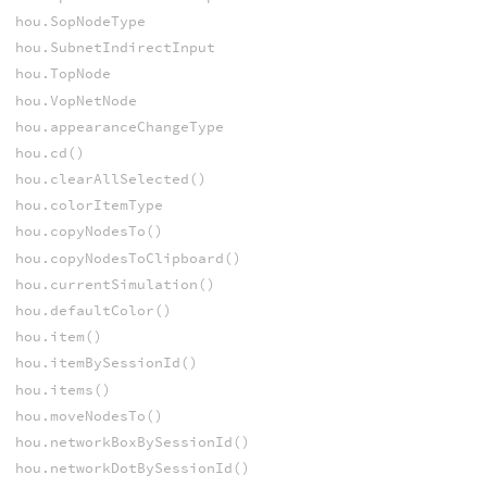
hou.SopNodeType
hou.SubnetIndirectInput
hou.TopNode
hou.VopNetNode
hou.appearanceChangeType
hou.cd()
hou.clearAllSelected()
hou.colorItemType
hou.copyNodesTo()
hou.copyNodesToClipboard()
hou.currentSimulation()
hou.defaultColor()
hou.item()
hou.itemBySessionId()
hou.items()
hou.moveNodesTo()
hou.networkBoxBySessionId()
hou.networkDotBySessionId()