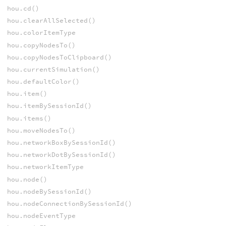
hou.cd()
hou.clearAllSelected()
hou.colorItemType
hou.copyNodesTo()
hou.copyNodesToClipboard()
hou.currentSimulation()
hou.defaultColor()
hou.item()
hou.itemBySessionId()
hou.items()
hou.moveNodesTo()
hou.networkBoxBySessionId()
hou.networkDotBySessionId()
hou.networkItemType
hou.node()
hou.nodeBySessionId()
hou.nodeConnectionBySessionId()
hou.nodeEventType