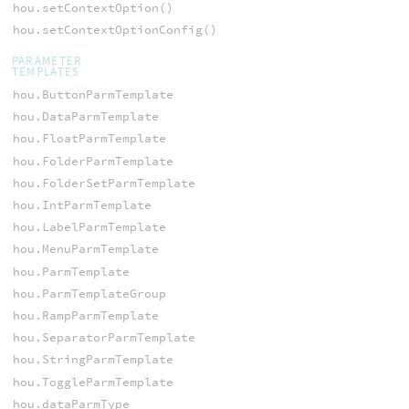
hou.setContextOption()
hou.setContextOptionConfig()
PARAMETER
TEMPLATES
hou.ButtonParmTemplate
hou.DataParmTemplate
hou.FloatParmTemplate
hou.FolderParmTemplate
hou.FolderSetParmTemplate
hou.IntParmTemplate
hou.LabelParmTemplate
hou.MenuParmTemplate
hou.ParmTemplate
hou.ParmTemplateGroup
hou.RampParmTemplate
hou.SeparatorParmTemplate
hou.StringParmTemplate
hou.ToggleParmTemplate
hou.dataParmType