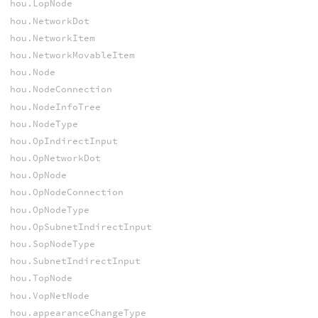
hou.LopNode
hou.NetworkDot
hou.NetworkItem
hou.NetworkMovableItem
hou.Node
hou.NodeConnection
hou.NodeInfoTree
hou.NodeType
hou.OpIndirectInput
hou.OpNetworkDot
hou.OpNode
hou.OpNodeConnection
hou.OpNodeType
hou.OpSubnetIndirectInput
hou.SopNodeType
hou.SubnetIndirectInput
hou.TopNode
hou.VopNetNode
hou.appearanceChangeType