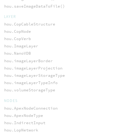
hou.saveImageDataToFile()
LAYER
hou.CopCableStructure
hou.CopNode
hou.CopVerb
hou.ImageLayer
hou.NanoVDB
hou.imageLayerBorder
hou.imageLayerProjection
hou.imageLayerStorageType
hou.imageLayerTypeInfo
hou.volumeStorageType
NODES
hou.ApexNodeConnection
hou.ApexNodeType
hou.IndirectInput
hou.LopNetwork