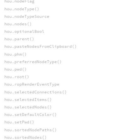
hou.nodeFlag
hou.nodeType()
hou.nodeTypeSource
hou.nodes()
hou.optionalBool
hou.parent()
hou.pasteNodesFromClipboard()
hou.phm()
hou.preferredNodeType()
hou.pwd()
hou.root()
hou.ropRenderEventType
hou.selectedConnections()
hou.selectedItems()
hou.selectedNodes()
hou.setDefaultColor()
hou.setPwd()
hou.sortedNodePaths()
hou.sortedNodes()