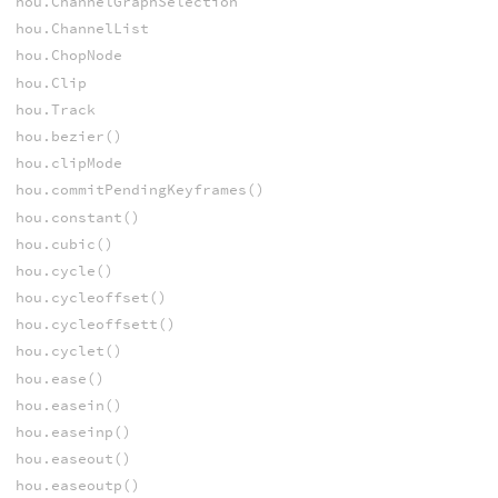
hou.ChannelGraphSelection
hou.ChannelList
hou.ChopNode
hou.Clip
hou.Track
hou.bezier()
hou.clipMode
hou.commitPendingKeyframes()
hou.constant()
hou.cubic()
hou.cycle()
hou.cycleoffset()
hou.cycleoffsett()
hou.cyclet()
hou.ease()
hou.easein()
hou.easeinp()
hou.easeout()
hou.easeoutp()