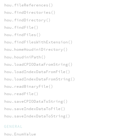
hou.fileReferences()
hou.findDirectories()
hou.findDirectory()
hou.findFile()
hou.findFiles()
hou.findFilesWithExtension()
hou.homeHoudiniDirectory()
hou.houdiniPath()
hou.loadCPIODataFromString()
hou.loadIndexDataFromFile()
hou.loadIndexDataFromString()
hou.readBinaryFile()
hou.readFile()
hou.saveCPIODataToString()
hou.saveIndexDataToFile()
hou.saveIndexDataToString()
GENERAL
hou.EnumValue