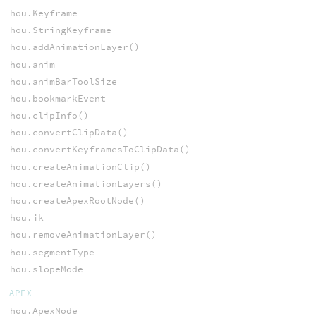
hou.Keyframe
hou.StringKeyframe
hou.addAnimationLayer()
hou.anim
hou.animBarToolSize
hou.bookmarkEvent
hou.clipInfo()
hou.convertClipData()
hou.convertKeyframesToClipData()
hou.createAnimationClip()
hou.createAnimationLayers()
hou.createApexRootNode()
hou.ik
hou.removeAnimationLayer()
hou.segmentType
hou.slopeMode
APEX
hou.ApexNode