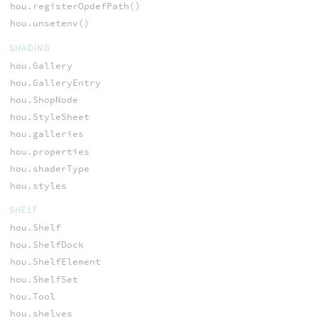
hou.registerOpdefPath()
hou.unsetenv()
SHADING
hou.Gallery
hou.GalleryEntry
hou.ShopNode
hou.StyleSheet
hou.galleries
hou.properties
hou.shaderType
hou.styles
SHELF
hou.Shelf
hou.ShelfDock
hou.ShelfElement
hou.ShelfSet
hou.Tool
hou.shelves