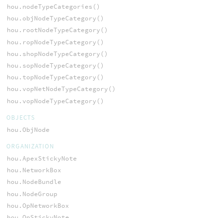
hou.nodeTypeCategories()
hou.objNodeTypeCategory()
hou.rootNodeTypeCategory()
hou.ropNodeTypeCategory()
hou.shopNodeTypeCategory()
hou.sopNodeTypeCategory()
hou.topNodeTypeCategory()
hou.vopNetNodeTypeCategory()
hou.vopNodeTypeCategory()
OBJECTS
hou.ObjNode
ORGANIZATION
hou.ApexStickyNote
hou.NetworkBox
hou.NodeBundle
hou.NodeGroup
hou.OpNetworkBox
hou.OpStickyNote