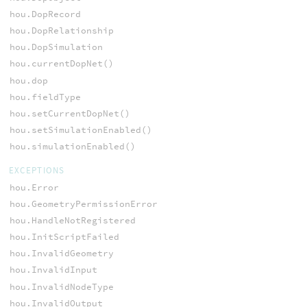
hou.DopRecord
hou.DopRelationship
hou.DopSimulation
hou.currentDopNet()
hou.dop
hou.fieldType
hou.setCurrentDopNet()
hou.setSimulationEnabled()
hou.simulationEnabled()
EXCEPTIONS
hou.Error
hou.GeometryPermissionError
hou.HandleNotRegistered
hou.InitScriptFailed
hou.InvalidGeometry
hou.InvalidInput
hou.InvalidNodeType
hou.InvalidOutput