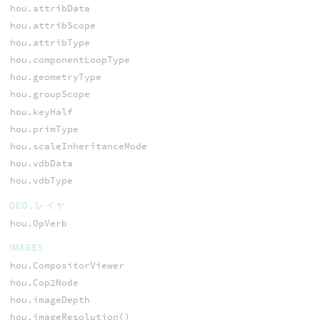
hou.attribData
hou.attribScope
hou.attribType
hou.componentLoopType
hou.geometryType
hou.groupScope
hou.keyHalf
hou.primType
hou.scaleInheritanceMode
hou.vdbData
hou.vdbType
GEO, レイヤ
hou.OpVerb
IMAGES
hou.CompositorViewer
hou.Cop2Node
hou.imageDepth
hou.imageResolution()