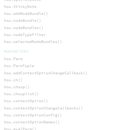
hou.StickyNote
hou.addNodeBundle()
hou.nodeBundle()
hou.nodeBundles()
hou.nodeTypeFilter
hou.selectedNodeBundles()
PARAMETERS
hou.Parm
hou.ParmTuple
hou.addContextOptionChangeCallback()
hou.ch()
hou.chsop()
hou.chsoplist()
hou.contextOption()
hou.contextOptionChangeCallbacks()
hou.contextOptionConfig()
hou.contextOptionNames()
hou.evalParm()