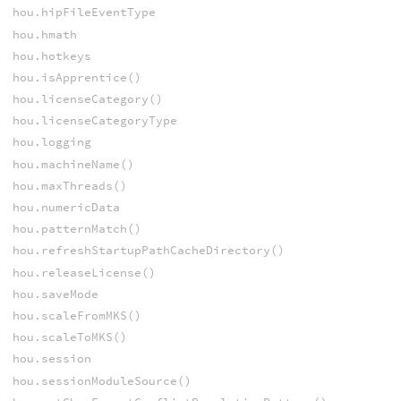
hou.hipFileEventType
hou.hmath
hou.hotkeys
hou.isApprentice()
hou.licenseCategory()
hou.licenseCategoryType
hou.logging
hou.machineName()
hou.maxThreads()
hou.numericData
hou.patternMatch()
hou.refreshStartupPathCacheDirectory()
hou.releaseLicense()
hou.saveMode
hou.scaleFromMKS()
hou.scaleToMKS()
hou.session
hou.sessionModuleSource()