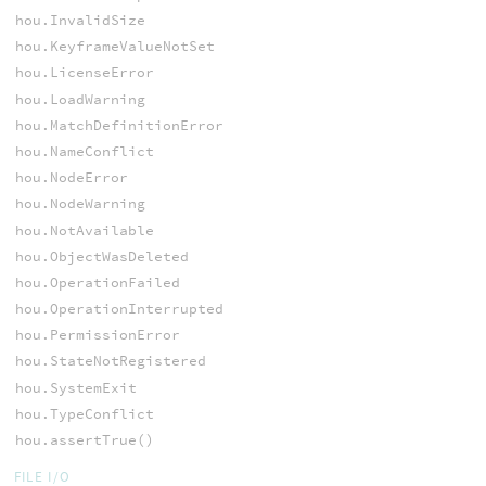
hou.InvalidSize
hou.KeyframeValueNotSet
hou.LicenseError
hou.LoadWarning
hou.MatchDefinitionError
hou.NameConflict
hou.NodeError
hou.NodeWarning
hou.NotAvailable
hou.ObjectWasDeleted
hou.OperationFailed
hou.OperationInterrupted
hou.PermissionError
hou.StateNotRegistered
hou.SystemExit
hou.TypeConflict
hou.assertTrue()
FILE I/O