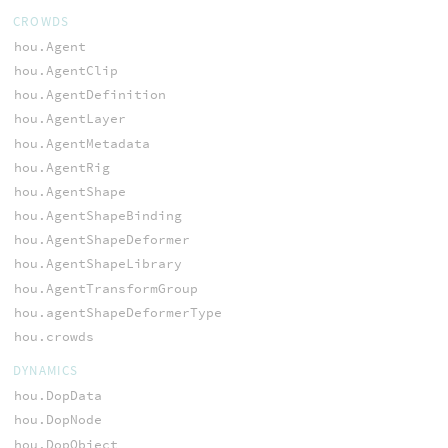
CROWDS
hou.Agent
hou.AgentClip
hou.AgentDefinition
hou.AgentLayer
hou.AgentMetadata
hou.AgentRig
hou.AgentShape
hou.AgentShapeBinding
hou.AgentShapeDeformer
hou.AgentShapeLibrary
hou.AgentTransformGroup
hou.agentShapeDeformerType
hou.crowds
DYNAMICS
hou.DopData
hou.DopNode
hou.DopObject