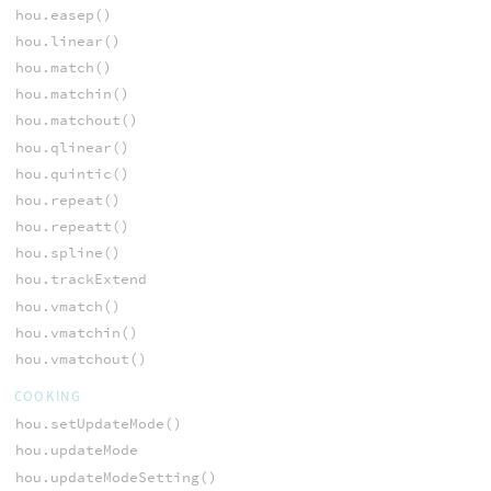
hou.easep()
hou.linear()
hou.match()
hou.matchin()
hou.matchout()
hou.qlinear()
hou.quintic()
hou.repeat()
hou.repeatt()
hou.spline()
hou.trackExtend
hou.vmatch()
hou.vmatchin()
hou.vmatchout()
COOKING
hou.setUpdateMode()
hou.updateMode
hou.updateModeSetting()