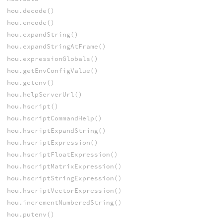
hou.decode()
hou.encode()
hou.expandString()
hou.expandStringAtFrame()
hou.expressionGlobals()
hou.getEnvConfigValue()
hou.getenv()
hou.helpServerUrl()
hou.hscript()
hou.hscriptCommandHelp()
hou.hscriptExpandString()
hou.hscriptExpression()
hou.hscriptFloatExpression()
hou.hscriptMatrixExpression()
hou.hscriptStringExpression()
hou.hscriptVectorExpression()
hou.incrementNumberedString()
hou.putenv()