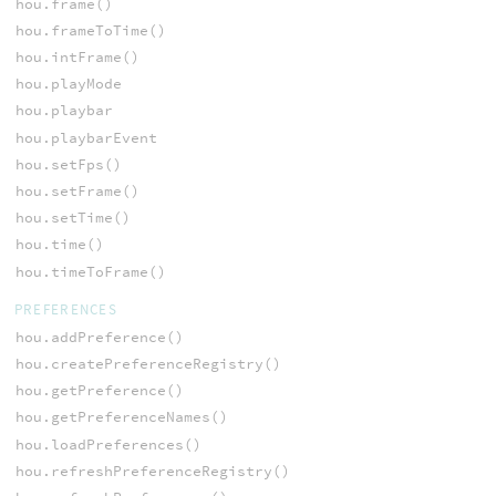
hou.frame()
hou.frameToTime()
hou.intFrame()
hou.playMode
hou.playbar
hou.playbarEvent
hou.setFps()
hou.setFrame()
hou.setTime()
hou.time()
hou.timeToFrame()
PREFERENCES
hou.addPreference()
hou.createPreferenceRegistry()
hou.getPreference()
hou.getPreferenceNames()
hou.loadPreferences()
hou.refreshPreferenceRegistry()