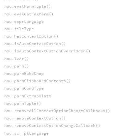
hou.evalParmTuple()
hou.evaluatingParm()
hou.exprLanguage
hou.fileType
hou.hasContextOption()
hou.isAutoContextOption()
hou.isAutoContextOptionOverridden()
hou.lvar()
hou.parm()
hou.parmBakeChop
hou.parmClipboardContents()
hou.parmCondType
hou.parmExtrapolate
hou.parmTuple()
hou.removeAllContextOptionChangeCallbacks()
hou.removeContextOption()
hou.removeContextOptionChangeCallback()
hou.scriptLanguage