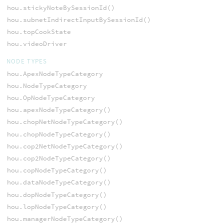
hou.stickyNoteBySessionId()
hou.subnetIndirectInputBySessionId()
hou.topCookState
hou.videoDriver
NODE TYPES
hou.ApexNodeTypeCategory
hou.NodeTypeCategory
hou.OpNodeTypeCategory
hou.apexNodeTypeCategory()
hou.chopNetNodeTypeCategory()
hou.chopNodeTypeCategory()
hou.cop2NetNodeTypeCategory()
hou.cop2NodeTypeCategory()
hou.copNodeTypeCategory()
hou.dataNodeTypeCategory()
hou.dopNodeTypeCategory()
hou.lopNodeTypeCategory()
hou.managerNodeTypeCategory()