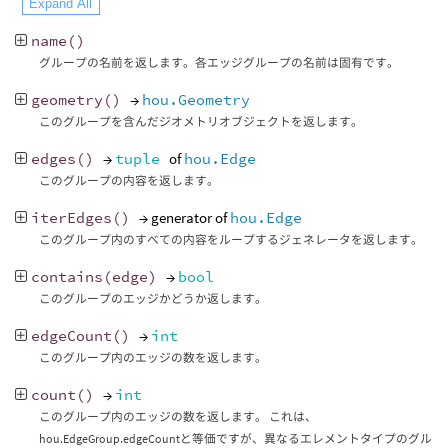
Expand All
name
()
グループの名前を返します。各エッジグループの名前は固有です。
geometry
()
→
hou.Geometry
このグループを含んだジオメトリオブジェクトを返します。
edges
()
→
tuple
of
hou.Edge
このグループの内容を返します。
iterEdges
()
→ generator of
hou.Edge
このグループ内のすべての内容をループするジェネレータを返します。
contains
(
edge
)
→
bool
このグループのエッジかどうか返します。
edgeCount
()
→
int
このグループ内のエッジの数を返します。
count
()
→
int
このグループ内のエッジの数を返します。 これは、
hou.EdgeGroup.edgeCountと等価ですが、異なるエレメントタイプのグル