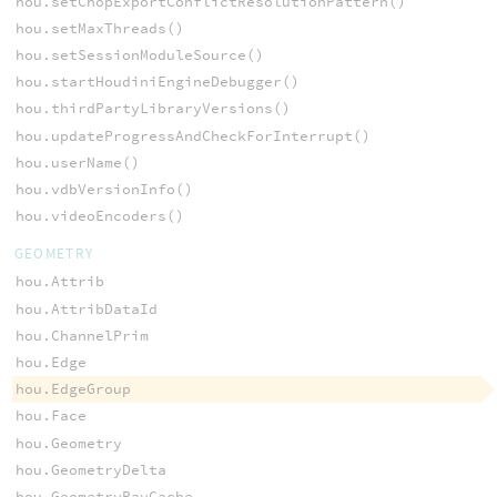
hou.setChopExportConflictResolutionPattern()
hou.setMaxThreads()
hou.setSessionModuleSource()
hou.startHoudiniEngineDebugger()
hou.thirdPartyLibraryVersions()
hou.updateProgressAndCheckForInterrupt()
hou.userName()
hou.vdbVersionInfo()
hou.videoEncoders()
GEOMETRY
hou.Attrib
hou.AttribDataId
hou.ChannelPrim
hou.Edge
hou.EdgeGroup
hou.Face
hou.Geometry
hou.GeometryDelta
hou.GeometryRayCache