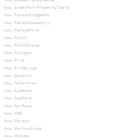
hou.IndexPairPropertyTable
hou.PackedFragment
hou.PackedGeometry
hou.PackedPrim
hou.Point
hou.PointGroup
hou.Polygon
hou.Prim
hou.PrimGroup
hou.Quadric
hou.Selection
hou.SopNode
hou.SopVerb
hou.Surface
hou.VDB
hou.Vertex
hou.VertexGroup
hou.Volume