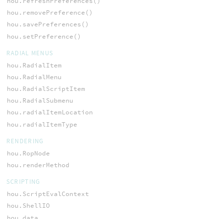
hou.refreshPreferences()
hou.removePreference()
hou.savePreferences()
hou.setPreference()
RADIAL MENUS
hou.RadialItem
hou.RadialMenu
hou.RadialScriptItem
hou.RadialSubmenu
hou.radialItemLocation
hou.radialItemType
RENDERING
hou.RopNode
hou.renderMethod
SCRIPTING
hou.ScriptEvalContext
hou.ShellIO
hou.data