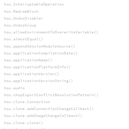
hou.InterruptableOperation
hou.RedrawBlock
hou.UndosDisabler
hou.UndosGroup
hou.allowEnvironmentToOverwriteVariable()
hou.almostEqual()
hou.appendSessionModuleSource()
hou.applicationCompilationDate()
hou.applicationName()
hou.applicationPlatformInfo()
hou.applicationVersion()
hou.applicationVersionString()
hou.audio
hou.chopExportConflictResolutionPattern()
hou.clone.Connection
hou.clone.addConnectionChangeCallback()
hou.clone.addImageChangeCallback()
hou.clone.clone()