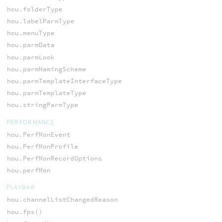
hou.folderType
hou.labelParmType
hou.menuType
hou.parmData
hou.parmLook
hou.parmNamingScheme
hou.parmTemplateInterfaceType
hou.parmTemplateType
hou.stringParmType
PERFORMANCE
hou.PerfMonEvent
hou.PerfMonProfile
hou.PerfMonRecordOptions
hou.perfMon
PLAYBAR
hou.channelListChangedReason
hou.fps()