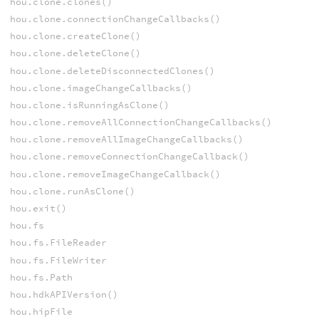
hou.clone.clones()
hou.clone.connectionChangeCallbacks()
hou.clone.createClone()
hou.clone.deleteClone()
hou.clone.deleteDisconnectedClones()
hou.clone.imageChangeCallbacks()
hou.clone.isRunningAsClone()
hou.clone.removeAllConnectionChangeCallbacks()
hou.clone.removeAllImageChangeCallbacks()
hou.clone.removeConnectionChangeCallback()
hou.clone.removeImageChangeCallback()
hou.clone.runAsClone()
hou.exit()
hou.fs
hou.fs.FileReader
hou.fs.FileWriter
hou.fs.Path
hou.hdkAPIVersion()
hou.hipFile