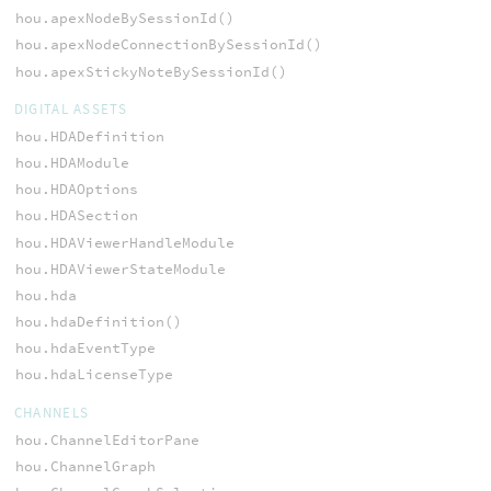
hou.apexNodeBySessionId()
hou.apexNodeConnectionBySessionId()
hou.apexStickyNoteBySessionId()
DIGITAL ASSETS
hou.HDADefinition
hou.HDAModule
hou.HDAOptions
hou.HDASection
hou.HDAViewerHandleModule
hou.HDAViewerStateModule
hou.hda
hou.hdaDefinition()
hou.hdaEventType
hou.hdaLicenseType
CHANNELS
hou.ChannelEditorPane
hou.ChannelGraph