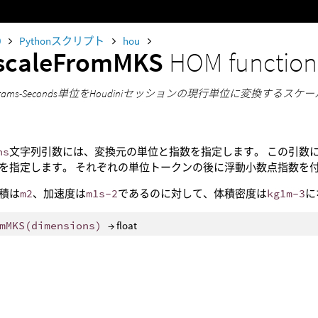
0
Pythonスクリプト
hou
scaleFromMKS
HOM function
Kilograms-Seconds単位をHoudiniセッションの現行単位に変換す
ns
文字列引数には、変換元の単位と指数を指定します。 この引数
を指定します。 それぞれの単位トークンの後に浮動小数点指数を
積は
m2
、加速度は
m1s-2
であるのに対して、体積密度は
kg1m-3
に
mMKS
(
dimensions
)
→ float