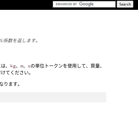
るスケール係数を返します。
には、
kg
、
m
、
s
の単位トークンを使用して、質量、
付けてください。
なります。