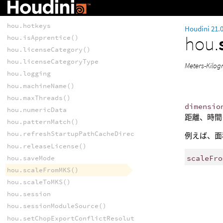
hou.hipFileEventType
hou.hmath
hou.hotkeys
Houdini 21.
hou.
hou.isApprentice()
hou.licenseCategory()
hou.licenseCategoryType
Meters-
hou.logging
hou.machineName()
hou.maxThreads()
dimensio
hou.numericData
距離、時間
hou.patternMatch()
hou.refreshStartupPathCacheDirectory()
例えば、面
hou.releaseLicense()
scaleFro
hou.saveMode
hou.scaleFromMKS()
hou.scaleToMKS()
hou.session
hou.sessionModuleSource()
hou.setChopExportConflictResolutionPattern()