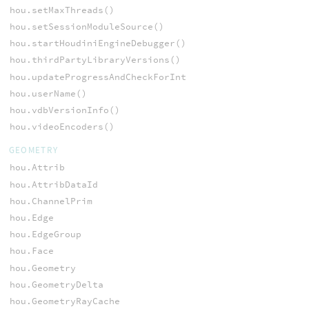
hou.setMaxThreads()
hou.setSessionModuleSource()
hou.startHoudiniEngineDebugger()
hou.thirdPartyLibraryVersions()
hou.updateProgressAndCheckForInterrupt()
hou.userName()
hou.vdbVersionInfo()
hou.videoEncoders()
GEOMETRY
hou.Attrib
hou.AttribDataId
hou.ChannelPrim
hou.Edge
hou.EdgeGroup
hou.Face
hou.Geometry
hou.GeometryDelta
hou.GeometryRayCache