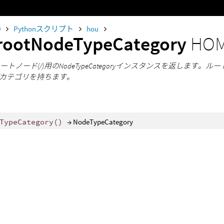
0
Pythonスクリプト
hou
rootNodeTypeCategory
HOM
iのルートノード(/)用のNodeTypeCategoryインスタンスを返し
カテゴリを持ちます。
TypeCategory
()
→ NodeTypeCategory