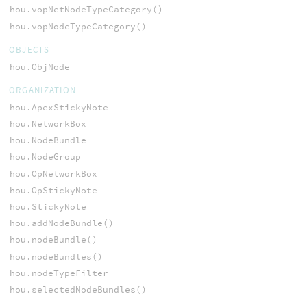
hou.vopNetNodeTypeCategory()
hou.vopNodeTypeCategory()
OBJECTS
hou.ObjNode
ORGANIZATION
hou.ApexStickyNote
hou.NetworkBox
hou.NodeBundle
hou.NodeGroup
hou.OpNetworkBox
hou.OpStickyNote
hou.StickyNote
hou.addNodeBundle()
hou.nodeBundle()
hou.nodeBundles()
hou.nodeTypeFilter
hou.selectedNodeBundles()