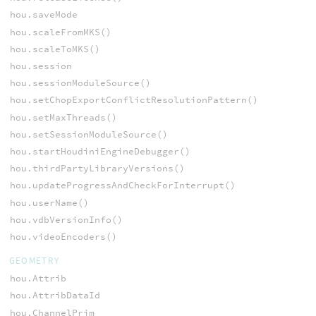
hou.saveMode
hou.scaleFromMKS()
hou.scaleToMKS()
hou.session
hou.sessionModuleSource()
hou.setChopExportConflictResolutionPattern()
hou.setMaxThreads()
hou.setSessionModuleSource()
hou.startHoudiniEngineDebugger()
hou.thirdPartyLibraryVersions()
hou.updateProgressAndCheckForInterrupt()
hou.userName()
hou.vdbVersionInfo()
hou.videoEncoders()
GEOMETRY
hou.Attrib
hou.AttribDataId
hou.ChannelPrim