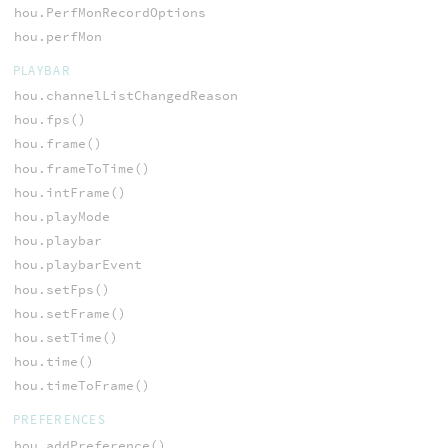
hou.PerfMonRecordOptions
hou.perfMon
PLAYBAR
hou.channelListChangedReason
hou.fps()
hou.frame()
hou.frameToTime()
hou.intFrame()
hou.playMode
hou.playbar
hou.playbarEvent
hou.setFps()
hou.setFrame()
hou.setTime()
hou.time()
hou.timeToFrame()
PREFERENCES
hou.addPreference()