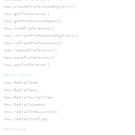
hou.createPreferenceRegistry()
hou.getPreference()
hou.getPreferenceNames()
hou.loadPreferences()
hou.refreshPreferenceRegistry()
hou.refreshPreferences()
hou.removePreference()
hou.savePreferences()
hou.setPreference()
RADIAL MENUS
hou.RadialItem
hou.RadialMenu
hou.RadialScriptItem
hou.RadialSubmenu
hou.radialItemLocation
hou.radialItemType
RENDERING