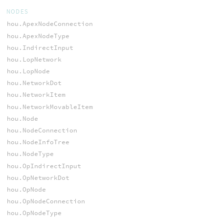
NODES
hou.ApexNodeConnection
hou.ApexNodeType
hou.IndirectInput
hou.LopNetwork
hou.LopNode
hou.NetworkDot
hou.NetworkItem
hou.NetworkMovableItem
hou.Node
hou.NodeConnection
hou.NodeInfoTree
hou.NodeType
hou.OpIndirectInput
hou.OpNetworkDot
hou.OpNode
hou.OpNodeConnection
hou.OpNodeType