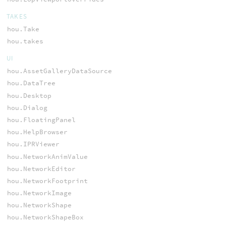
TAKES
hou.Take
hou.takes
UI
hou.AssetGalleryDataSource
hou.DataTree
hou.Desktop
hou.Dialog
hou.FloatingPanel
hou.HelpBrowser
hou.IPRViewer
hou.NetworkAnimValue
hou.NetworkEditor
hou.NetworkFootprint
hou.NetworkImage
hou.NetworkShape
hou.NetworkShapeBox