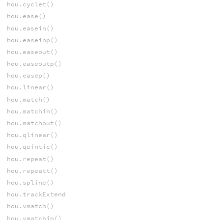
hou.cyclet()
hou.ease()
hou.easein()
hou.easeinp()
hou.easeout()
hou.easeoutp()
hou.easep()
hou.linear()
hou.match()
hou.matchin()
hou.matchout()
hou.qlinear()
hou.quintic()
hou.repeat()
hou.repeatt()
hou.spline()
hou.trackExtend
hou.vmatch()
hou.vmatchin()