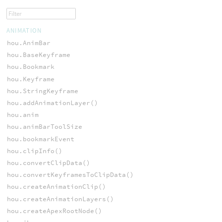
ANIMATION
hou.AnimBar
hou.BaseKeyframe
hou.Bookmark
hou.Keyframe
hou.StringKeyframe
hou.addAnimationLayer()
hou.anim
hou.animBarToolSize
hou.bookmarkEvent
hou.clipInfo()
hou.convertClipData()
hou.convertKeyframesToClipData()
hou.createAnimationClip()
hou.createAnimationLayers()
hou.createApexRootNode()