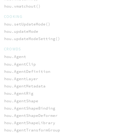
hou.vmatchout()
COOKING
hou.setUpdateMode()
hou.updateMode
hou.updateModeSetting()
CROWDS
hou.Agent
hou.AgentClip
hou.AgentDefinition
hou.AgentLayer
hou.AgentMetadata
hou.AgentRig
hou.AgentShape
hou.AgentShapeBinding
hou.AgentShapeDeformer
hou.AgentShapeLibrary
hou.AgentTransformGroup