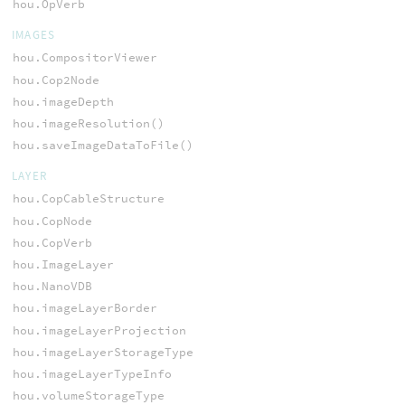
hou.OpVerb
IMAGES
hou.CompositorViewer
hou.Cop2Node
hou.imageDepth
hou.imageResolution()
hou.saveImageDataToFile()
LAYER
hou.CopCableStructure
hou.CopNode
hou.CopVerb
hou.ImageLayer
hou.NanoVDB
hou.imageLayerBorder
hou.imageLayerProjection
hou.imageLayerStorageType
hou.imageLayerTypeInfo
hou.volumeStorageType