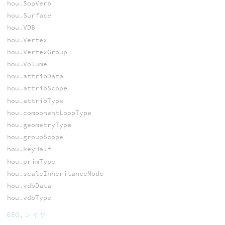
hou.SopVerb
hou.Surface
hou.VDB
hou.Vertex
hou.VertexGroup
hou.Volume
hou.attribData
hou.attribScope
hou.attribType
hou.componentLoopType
hou.geometryType
hou.groupScope
hou.keyHalf
hou.primType
hou.scaleInheritanceMode
hou.vdbData
hou.vdbType
GEO, レイヤ