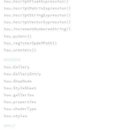
hou.hscriptFloatExpression()
hou.hscriptMatrixExpression()
hou.hscriptStringExpression()
hou.hscriptVectorExpression()
hou.incrementNumberedString()
hou.putenv()
hou.registerOpdefPath()
hou.unsetenv()
SHADING
hou.Gallery
hou.GalleryEntry
hou.ShopNode
hou.StyleSheet
hou.galleries
hou.properties
hou.shaderType
hou.styles
SHELF