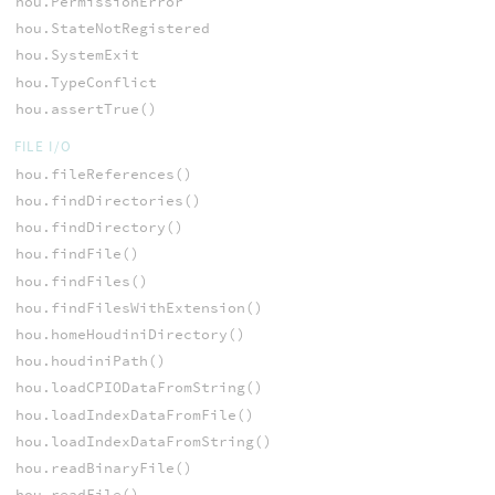
hou.PermissionError
hou.StateNotRegistered
hou.SystemExit
hou.TypeConflict
hou.assertTrue()
FILE I/O
hou.fileReferences()
hou.findDirectories()
hou.findDirectory()
hou.findFile()
hou.findFiles()
hou.findFilesWithExtension()
hou.homeHoudiniDirectory()
hou.houdiniPath()
hou.loadCPIODataFromString()
hou.loadIndexDataFromFile()
hou.loadIndexDataFromString()
hou.readBinaryFile()
hou.readFile()