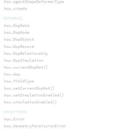
hou.agentShapeDeformerType
hou.crowds
DYNAMICS
hou.DopData
hou.DopNode
hou.DopObject
hou.DopRecord
hou.DopRelationship
hou.DopSimulation
hou.currentDopNet()
hou.dop
hou.fieldType
hou.setCurrentDopNet()
hou.setSimulationEnabled()
hou.simulationEnabled()
EXCEPTIONS
hou.Error
hou.GeometryPermissionError