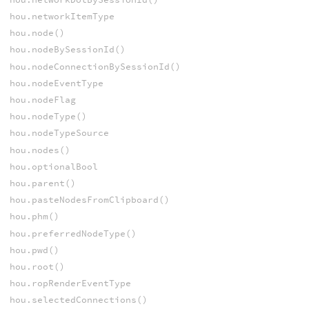
hou.networkItemType
hou.node()
hou.nodeBySessionId()
hou.nodeConnectionBySessionId()
hou.nodeEventType
hou.nodeFlag
hou.nodeType()
hou.nodeTypeSource
hou.nodes()
hou.optionalBool
hou.parent()
hou.pasteNodesFromClipboard()
hou.phm()
hou.preferredNodeType()
hou.pwd()
hou.root()
hou.ropRenderEventType
hou.selectedConnections()