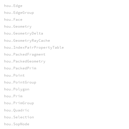
hou.Edge
hou.EdgeGroup
hou.Face
hou.Geometry
hou.GeometryDelta
hou.GeometryRayCache
hou.IndexPairPropertyTable
hou.PackedFragment
hou.PackedGeometry
hou.PackedPrim
hou.Point
hou.PointGroup
hou.Polygon
hou.Prim
hou.PrimGroup
hou.Quadric
hou.Selection
hou.SopNode