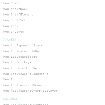
hou.Shelf
hou.ShelfDock
hou.ShelfElement
hou.ShelfSet
hou.Tool
hou.shelves
SOLARIS
hou.LopExpansionState
hou.LopInstanceIdRule
hou.LopLockedStage
hou.LopPostLayer
hou.LopSelectionRule
hou.LopViewportLoadMasks
hou.lop
hou.lopTraversalDemands
hou.lopViewportOverridesLayer
SOLARISL
hou.LopViewportOverrides