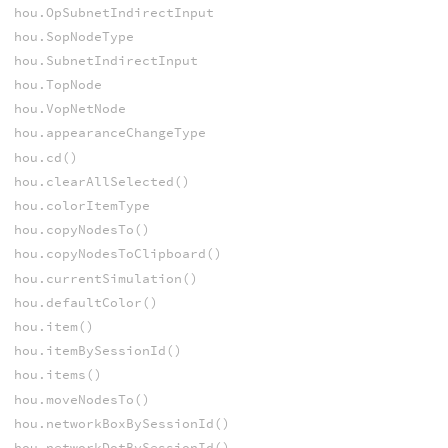
hou.OpSubnetIndirectInput
hou.SopNodeType
hou.SubnetIndirectInput
hou.TopNode
hou.VopNetNode
hou.appearanceChangeType
hou.cd()
hou.clearAllSelected()
hou.colorItemType
hou.copyNodesTo()
hou.copyNodesToClipboard()
hou.currentSimulation()
hou.defaultColor()
hou.item()
hou.itemBySessionId()
hou.items()
hou.moveNodesTo()
hou.networkBoxBySessionId()
hou.networkDotBySessionId()