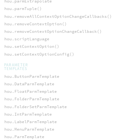
hou.parmExtrapolate
hou.parmTuple()
hou.removeAllContextOptionChangeCallbacks()
hou.removeContextOption()
hou.removeContextOptionChangeCallback()
hou.scriptLanguage
hou.setContextOption()
hou.setContextOptionConfig()
PARAMETER
TEMPLATES
hou.ButtonParmTemplate
hou.DataParmTemplate
hou.FloatParmTemplate
hou.FolderParmTemplate
hou.FolderSetParmTemplate
hou.IntParmTemplate
hou.LabelParmTemplate
hou.MenuParmTemplate
hou.ParmTemplate