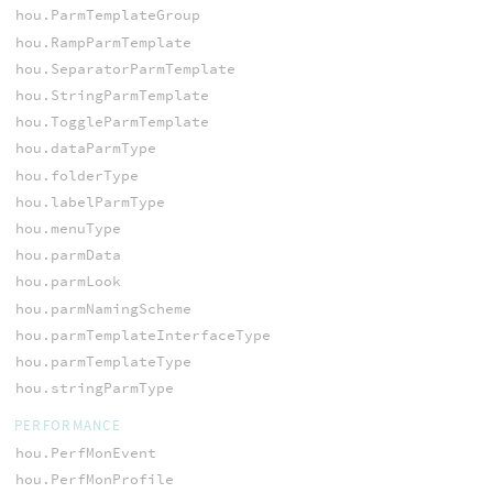
hou.ParmTemplateGroup
hou.RampParmTemplate
hou.SeparatorParmTemplate
hou.StringParmTemplate
hou.ToggleParmTemplate
hou.dataParmType
hou.folderType
hou.labelParmType
hou.menuType
hou.parmData
hou.parmLook
hou.parmNamingScheme
hou.parmTemplateInterfaceType
hou.parmTemplateType
hou.stringParmType
PERFORMANCE
hou.PerfMonEvent
hou.PerfMonProfile