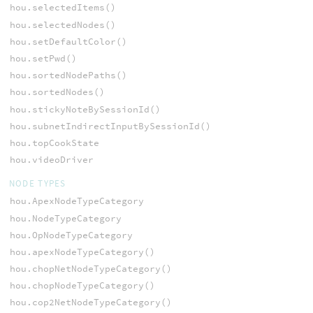
hou.selectedItems()
hou.selectedNodes()
hou.setDefaultColor()
hou.setPwd()
hou.sortedNodePaths()
hou.sortedNodes()
hou.stickyNoteBySessionId()
hou.subnetIndirectInputBySessionId()
hou.topCookState
hou.videoDriver
NODE TYPES
hou.ApexNodeTypeCategory
hou.NodeTypeCategory
hou.OpNodeTypeCategory
hou.apexNodeTypeCategory()
hou.chopNetNodeTypeCategory()
hou.chopNodeTypeCategory()
hou.cop2NetNodeTypeCategory()