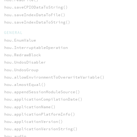
hou.saveCPIODataToString()
hou.saveIndexDataToFile()
hou.saveIndexDataToString()
GENERAL
hou.EnumValue
hou.InterruptableOperation
hou.RedrawBlock
hou.UndosDisabler
hou.UndosGroup
hou.allowEnvironmentToOverwriteVariable()
hou.almostEqual()
hou.appendSessionModuleSource()
hou.applicationCompilationDate()
hou.applicationName()
hou.applicationPlatformInfo()
hou.applicationVersion()
hou.applicationVersionString()
hou.audio