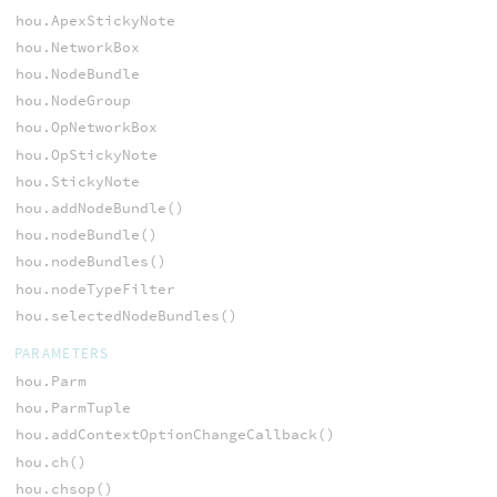
hou.ApexStickyNote
hou.NetworkBox
hou.NodeBundle
hou.NodeGroup
hou.OpNetworkBox
hou.OpStickyNote
hou.StickyNote
hou.addNodeBundle()
hou.nodeBundle()
hou.nodeBundles()
hou.nodeTypeFilter
hou.selectedNodeBundles()
PARAMETERS
hou.Parm
hou.ParmTuple
hou.addContextOptionChangeCallback()
hou.ch()
hou.chsop()