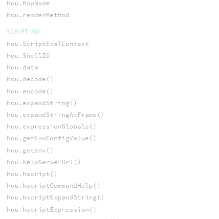
hou.RopNode
hou.renderMethod
SCRIPTING
hou.ScriptEvalContext
hou.ShellIO
hou.data
hou.decode()
hou.encode()
hou.expandString()
hou.expandStringAtFrame()
hou.expressionGlobals()
hou.getEnvConfigValue()
hou.getenv()
hou.helpServerUrl()
hou.hscript()
hou.hscriptCommandHelp()
hou.hscriptExpandString()
hou.hscriptExpression()