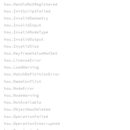
hou.HandleNotRegistered
hou.InitScriptFailed
hou.InvalidGeometry
hou.InvalidInput
hou.InvalidNodeType
hou.InvalidOutput
hou.InvalidSize
hou.KeyframeValueNotSet
hou.LicenseError
hou.LoadWarning
hou.MatchDefinitionError
hou.NameConflict
hou.NodeError
hou.NodeWarning
hou.NotAvailable
hou.ObjectWasDeleted
hou.OperationFailed
hou.OperationInterrupted