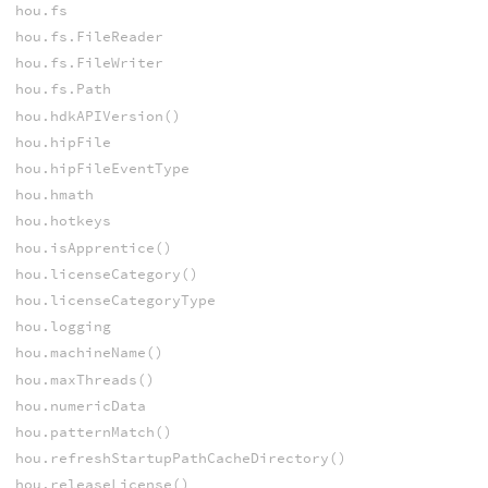
hou.fs
hou.fs.FileReader
hou.fs.FileWriter
hou.fs.Path
hou.hdkAPIVersion()
hou.hipFile
hou.hipFileEventType
hou.hmath
hou.hotkeys
hou.isApprentice()
hou.licenseCategory()
hou.licenseCategoryType
hou.logging
hou.machineName()
hou.maxThreads()
hou.numericData
hou.patternMatch()
hou.refreshStartupPathCacheDirectory()
hou.releaseLicense()