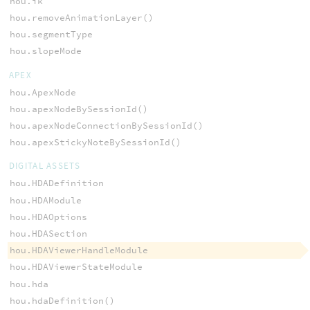
hou.ik
hou.removeAnimationLayer()
hou.segmentType
hou.slopeMode
APEX
hou.ApexNode
hou.apexNodeBySessionId()
hou.apexNodeConnectionBySessionId()
hou.apexStickyNoteBySessionId()
DIGITAL ASSETS
hou.HDADefinition
hou.HDAModule
hou.HDAOptions
hou.HDASection
hou.HDAViewerHandleModule
hou.HDAViewerStateModule
hou.hda
hou.hdaDefinition()