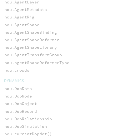
hou.AgentLayer
hou.AgentMetadata
hou.AgentRig
hou.AgentShape
hou.AgentShapeBinding
hou.AgentShapeDeformer
hou.AgentShapeLibrary
hou.AgentTransformGroup
hou.agentShapeDeformerType
hou.crowds
DYNAMICS
hou.DopData
hou.DopNode
hou.DopObject
hou.DopRecord
hou.DopRelationship
hou.DopSimulation
hou.currentDopNet()