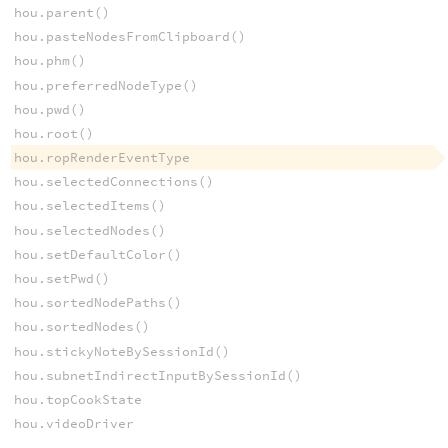
hou.parent()
hou.pasteNodesFromClipboard()
hou.phm()
hou.preferredNodeType()
hou.pwd()
hou.root()
hou.ropRenderEventType
hou.selectedConnections()
hou.selectedItems()
hou.selectedNodes()
hou.setDefaultColor()
hou.setPwd()
hou.sortedNodePaths()
hou.sortedNodes()
hou.stickyNoteBySessionId()
hou.subnetIndirectInputBySessionId()
hou.topCookState
hou.videoDriver