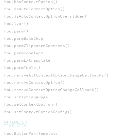
hou.hasContextOption()
hou.isAutoContextOption()
hou.isAutoContextOptionOverridden()
hou.lvar()
hou.parm()
hou.parmBakeChop
hou.parmClipboardContents()
hou.parmCondType
hou.parmExtrapolate
hou.parmTuple()
hou.removeAllContextOptionChangeCallbacks()
hou.removeContextOption()
hou.removeContextOptionChangeCallback()
hou.scriptLanguage
hou.setContextOption()
hou.setContextOptionConfig()
PARAMETER
TEMPLATES
hou.ButtonParmTemplate