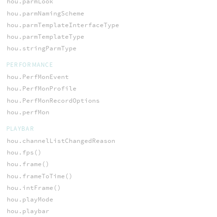
hou.parmLook
hou.parmNamingScheme
hou.parmTemplateInterfaceType
hou.parmTemplateType
hou.stringParmType
PERFORMANCE
hou.PerfMonEvent
hou.PerfMonProfile
hou.PerfMonRecordOptions
hou.perfMon
PLAYBAR
hou.channelListChangedReason
hou.fps()
hou.frame()
hou.frameToTime()
hou.intFrame()
hou.playMode
hou.playbar