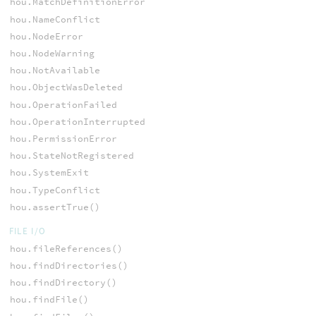
hou.MatchDefinitionError
hou.NameConflict
hou.NodeError
hou.NodeWarning
hou.NotAvailable
hou.ObjectWasDeleted
hou.OperationFailed
hou.OperationInterrupted
hou.PermissionError
hou.StateNotRegistered
hou.SystemExit
hou.TypeConflict
hou.assertTrue()
FILE I/O
hou.fileReferences()
hou.findDirectories()
hou.findDirectory()
hou.findFile()