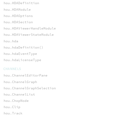
hou.HDADefinition
hou.HDAModule
hou.HDAOptions
hou.HDASection
hou.HDAViewerHandleModule
hou.HDAViewerStateModule
hou.hda
hou.hdaDefinition()
hou.hdaEventType
hou.hdaLicenseType
CHANNELS
hou.ChannelEditorPane
hou.ChannelGraph
hou.ChannelGraphSelection
hou.ChannelList
hou.ChopNode
hou.Clip
hou.Track