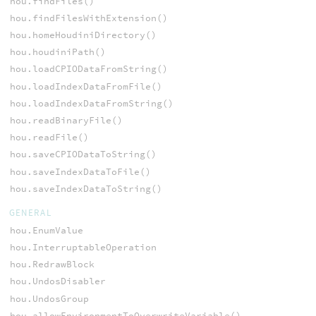
hou.findFiles()
hou.findFilesWithExtension()
hou.homeHoudiniDirectory()
hou.houdiniPath()
hou.loadCPIODataFromString()
hou.loadIndexDataFromFile()
hou.loadIndexDataFromString()
hou.readBinaryFile()
hou.readFile()
hou.saveCPIODataToString()
hou.saveIndexDataToFile()
hou.saveIndexDataToString()
GENERAL
hou.EnumValue
hou.InterruptableOperation
hou.RedrawBlock
hou.UndosDisabler
hou.UndosGroup
hou.allowEnvironmentToOverwriteVariable()