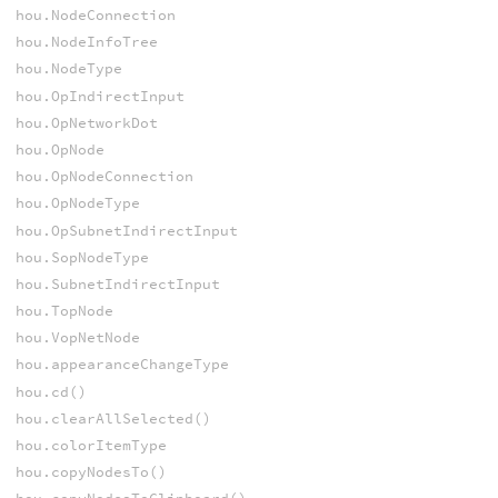
hou.NodeConnection
hou.NodeInfoTree
hou.NodeType
hou.OpIndirectInput
hou.OpNetworkDot
hou.OpNode
hou.OpNodeConnection
hou.OpNodeType
hou.OpSubnetIndirectInput
hou.SopNodeType
hou.SubnetIndirectInput
hou.TopNode
hou.VopNetNode
hou.appearanceChangeType
hou.cd()
hou.clearAllSelected()
hou.colorItemType
hou.copyNodesTo()