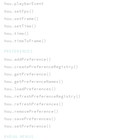
hou.playbarEvent
hou.setFps()
hou.setFrame()
hou.setTime()
hou.time()
hou.timeToFrame()
PREFERENCES
hou.addPreference()
hou.createPreferenceRegistry()
hou.getPreference()
hou.getPreferenceNames()
hou.loadPreferences()
hou.refreshPreferenceRegistry()
hou.refreshPreferences()
hou.removePreference()
hou.savePreferences()
hou.setPreference()
RADIAL MENUS