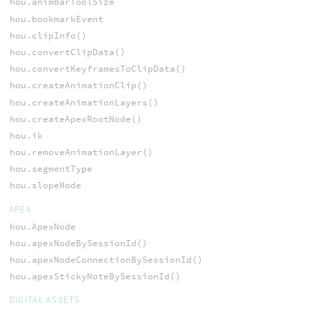
hou.animBarToolSize
hou.bookmarkEvent
hou.clipInfo()
hou.convertClipData()
hou.convertKeyframesToClipData()
hou.createAnimationClip()
hou.createAnimationLayers()
hou.createApexRootNode()
hou.ik
hou.removeAnimationLayer()
hou.segmentType
hou.slopeMode
APEX
hou.ApexNode
hou.apexNodeBySessionId()
hou.apexNodeConnectionBySessionId()
hou.apexStickyNoteBySessionId()
DIGITAL ASSETS