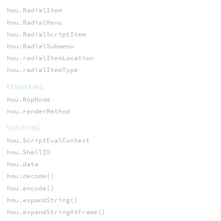
hou.RadialItem
hou.RadialMenu
hou.RadialScriptItem
hou.RadialSubmenu
hou.radialItemLocation
hou.radialItemType
RENDERING
hou.RopNode
hou.renderMethod
SCRIPTING
hou.ScriptEvalContext
hou.ShellIO
hou.data
hou.decode()
hou.encode()
hou.expandString()
hou.expandStringAtFrame()