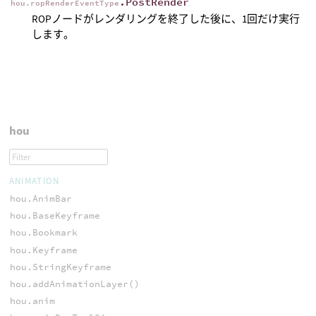
.PostRender
hou.ropRenderEventType
ROPノードがレンダリングを終了した後に、1回だけ実行
します。
hou
ANIMATION
hou.AnimBar
hou.BaseKeyframe
hou.Bookmark
hou.Keyframe
hou.StringKeyframe
hou.addAnimationLayer()
hou.anim