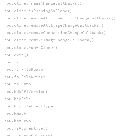
hou.clone.imageChangeCallbacks()
hou.clone.isRunningAsClone()
hou.clone.removeAllConnectionChangeCallbacks()
hou.clone.removeAllImageChangeCallbacks()
hou.clone.removeConnectionChangeCallback()
hou.clone.removeImageChangeCallback()
hou.clone.runAsClone()
hou.exit()
hou.fs
hou.fs.FileReader
hou.fs.FileWriter
hou.fs.Path
hou.hdkAPIVersion()
hou.hipFile
hou.hipFileEventType
hou.hmath
hou.hotkeys
hou.isApprentice()
hou.licenseCategory()