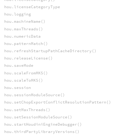
hou.licenseCategoryType
hou.logging
hou.machineName()
hou.maxThreads()
hou.numericData
hou.patternMatch()
hou.refreshStartupPathCacheDirectory()
hou.releaseLicense()
hou.saveMode
hou.scaleFromMKS()
hou.scaleToMKS()
hou.session
hou.sessionModuleSource()
hou.setChopExportConflictResolutionPattern()
hou.setMaxThreads()
hou.setSessionModuleSource()
hou.startHoudiniEngineDebugger()
hou.thirdPartyLibraryVersions()