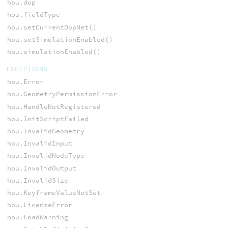
hou.dop
hou.fieldType
hou.setCurrentDopNet()
hou.setSimulationEnabled()
hou.simulationEnabled()
EXCEPTIONS
hou.Error
hou.GeometryPermissionError
hou.HandleNotRegistered
hou.InitScriptFailed
hou.InvalidGeometry
hou.InvalidInput
hou.InvalidNodeType
hou.InvalidOutput
hou.InvalidSize
hou.KeyframeValueNotSet
hou.LicenseError
hou.LoadWarning