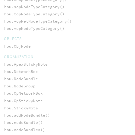
hou.sopNodeTypeCategory()
hou.topNodeTypeCategory()
hou.vopNetNodeTypeCategory()
hou.vopNodeTypeCategory()
OBJECTS
hou.ObjNode
ORGANIZATION
hou.ApexStickyNote
hou.NetworkBox
hou.NodeBundle
hou.NodeGroup
hou.OpNetworkBox
hou.OpStickyNote
hou.StickyNote
hou.addNodeBundle()
hou.nodeBundle()
hou.nodeBundles()