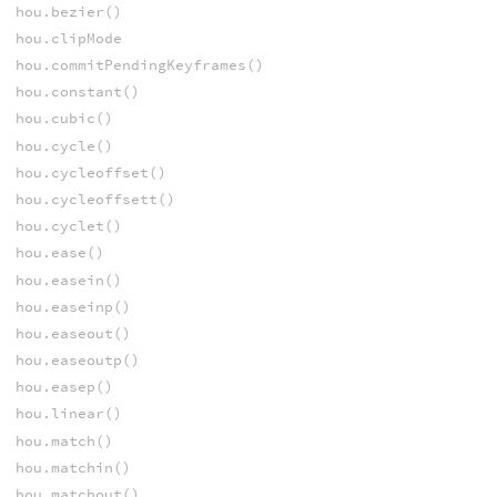
hou.bezier()
hou.clipMode
hou.commitPendingKeyframes()
hou.constant()
hou.cubic()
hou.cycle()
hou.cycleoffset()
hou.cycleoffsett()
hou.cyclet()
hou.ease()
hou.easein()
hou.easeinp()
hou.easeout()
hou.easeoutp()
hou.easep()
hou.linear()
hou.match()
hou.matchin()
hou.matchout()