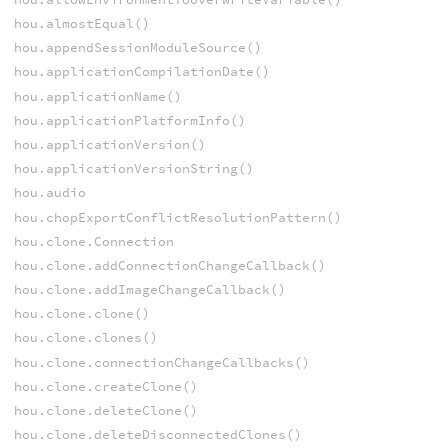
hou.almostEqual()
hou.appendSessionModuleSource()
hou.applicationCompilationDate()
hou.applicationName()
hou.applicationPlatformInfo()
hou.applicationVersion()
hou.applicationVersionString()
hou.audio
hou.chopExportConflictResolutionPattern()
hou.clone.Connection
hou.clone.addConnectionChangeCallback()
hou.clone.addImageChangeCallback()
hou.clone.clone()
hou.clone.clones()
hou.clone.connectionChangeCallbacks()
hou.clone.createClone()
hou.clone.deleteClone()
hou.clone.deleteDisconnectedClones()