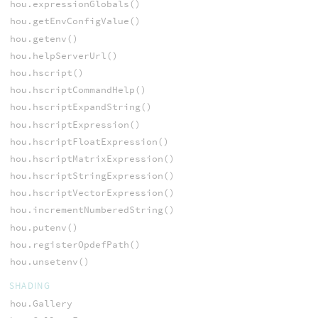
hou.expressionGlobals()
hou.getEnvConfigValue()
hou.getenv()
hou.helpServerUrl()
hou.hscript()
hou.hscriptCommandHelp()
hou.hscriptExpandString()
hou.hscriptExpression()
hou.hscriptFloatExpression()
hou.hscriptMatrixExpression()
hou.hscriptStringExpression()
hou.hscriptVectorExpression()
hou.incrementNumberedString()
hou.putenv()
hou.registerOpdefPath()
hou.unsetenv()
SHADING
hou.Gallery