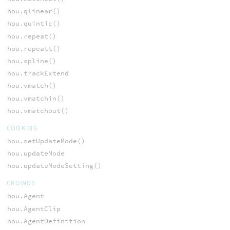
hou.qlinear()
hou.quintic()
hou.repeat()
hou.repeatt()
hou.spline()
hou.trackExtend
hou.vmatch()
hou.vmatchin()
hou.vmatchout()
COOKING
hou.setUpdateMode()
hou.updateMode
hou.updateModeSetting()
CROWDS
hou.Agent
hou.AgentClip
hou.AgentDefinition