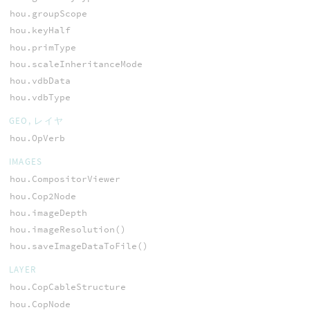
hou.groupScope
hou.keyHalf
hou.primType
hou.scaleInheritanceMode
hou.vdbData
hou.vdbType
GEO, レイヤ
hou.OpVerb
IMAGES
hou.CompositorViewer
hou.Cop2Node
hou.imageDepth
hou.imageResolution()
hou.saveImageDataToFile()
LAYER
hou.CopCableStructure
hou.CopNode