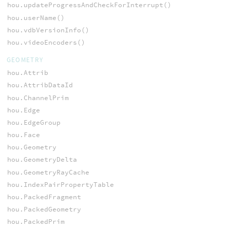
hou.updateProgressAndCheckForInterrupt()
hou.userName()
hou.vdbVersionInfo()
hou.videoEncoders()
GEOMETRY
hou.Attrib
hou.AttribDataId
hou.ChannelPrim
hou.Edge
hou.EdgeGroup
hou.Face
hou.Geometry
hou.GeometryDelta
hou.GeometryRayCache
hou.IndexPairPropertyTable
hou.PackedFragment
hou.PackedGeometry
hou.PackedPrim