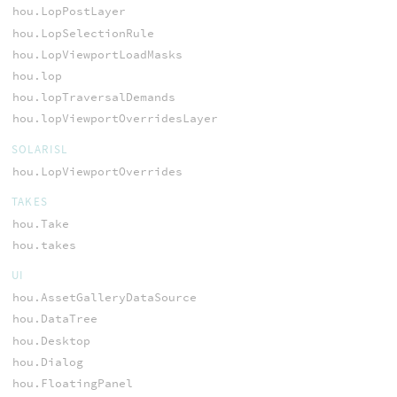
hou.LopPostLayer
hou.LopSelectionRule
hou.LopViewportLoadMasks
hou.lop
hou.lopTraversalDemands
hou.lopViewportOverridesLayer
SOLARISL
hou.LopViewportOverrides
TAKES
hou.Take
hou.takes
UI
hou.AssetGalleryDataSource
hou.DataTree
hou.Desktop
hou.Dialog
hou.FloatingPanel