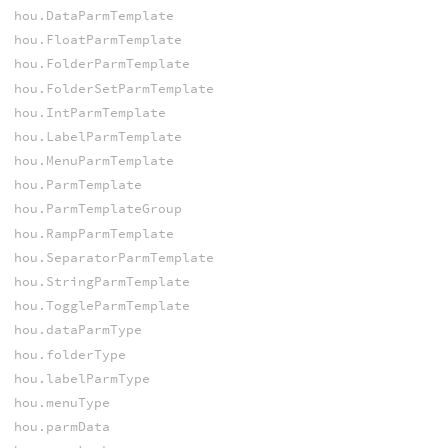
hou.DataParmTemplate
hou.FloatParmTemplate
hou.FolderParmTemplate
hou.FolderSetParmTemplate
hou.IntParmTemplate
hou.LabelParmTemplate
hou.MenuParmTemplate
hou.ParmTemplate
hou.ParmTemplateGroup
hou.RampParmTemplate
hou.SeparatorParmTemplate
hou.StringParmTemplate
hou.ToggleParmTemplate
hou.dataParmType
hou.folderType
hou.labelParmType
hou.menuType
hou.parmData