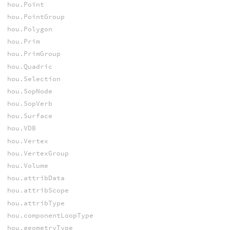
hou.Point
hou.PointGroup
hou.Polygon
hou.Prim
hou.PrimGroup
hou.Quadric
hou.Selection
hou.SopNode
hou.SopVerb
hou.Surface
hou.VDB
hou.Vertex
hou.VertexGroup
hou.Volume
hou.attribData
hou.attribScope
hou.attribType
hou.componentLoopType
hou.geometryType