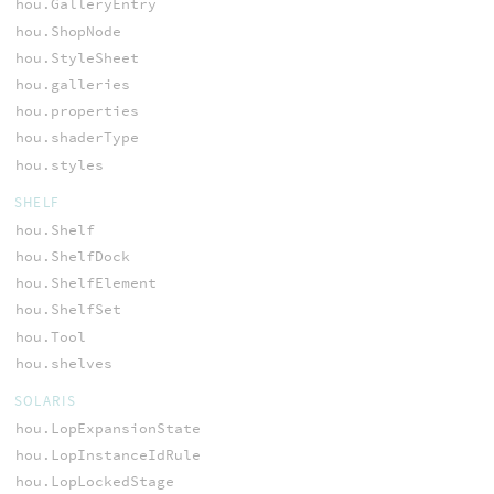
hou.GalleryEntry
hou.ShopNode
hou.StyleSheet
hou.galleries
hou.properties
hou.shaderType
hou.styles
SHELF
hou.Shelf
hou.ShelfDock
hou.ShelfElement
hou.ShelfSet
hou.Tool
hou.shelves
SOLARIS
hou.LopExpansionState
hou.LopInstanceIdRule
hou.LopLockedStage