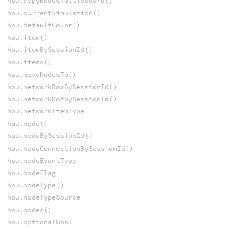
hou.copyNodesToClipboard()
hou.currentSimulation()
hou.defaultColor()
hou.item()
hou.itemBySessionId()
hou.items()
hou.moveNodesTo()
hou.networkBoxBySessionId()
hou.networkDotBySessionId()
hou.networkItemType
hou.node()
hou.nodeBySessionId()
hou.nodeConnectionBySessionId()
hou.nodeEventType
hou.nodeFlag
hou.nodeType()
hou.nodeTypeSource
hou.nodes()
hou.optionalBool