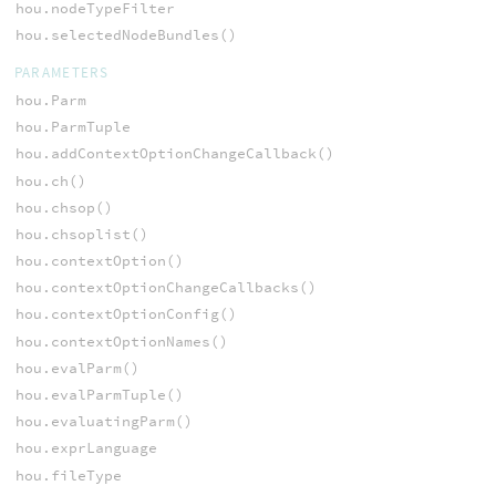
hou.nodeTypeFilter
hou.selectedNodeBundles()
PARAMETERS
hou.Parm
hou.ParmTuple
hou.addContextOptionChangeCallback()
hou.ch()
hou.chsop()
hou.chsoplist()
hou.contextOption()
hou.contextOptionChangeCallbacks()
hou.contextOptionConfig()
hou.contextOptionNames()
hou.evalParm()
hou.evalParmTuple()
hou.evaluatingParm()
hou.exprLanguage
hou.fileType