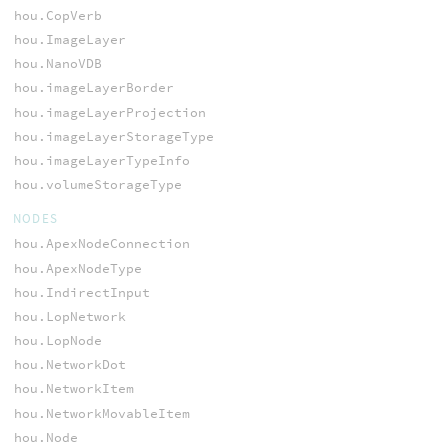
hou.CopVerb
hou.ImageLayer
hou.NanoVDB
hou.imageLayerBorder
hou.imageLayerProjection
hou.imageLayerStorageType
hou.imageLayerTypeInfo
hou.volumeStorageType
NODES
hou.ApexNodeConnection
hou.ApexNodeType
hou.IndirectInput
hou.LopNetwork
hou.LopNode
hou.NetworkDot
hou.NetworkItem
hou.NetworkMovableItem
hou.Node