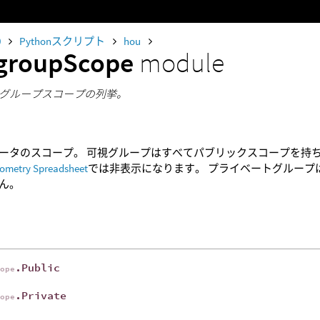
0
Pythonスクリプト
hou
groupScope
module
グループスコープの列挙。
ータのスコープ。 可視グループはすべてパブリックスコープを持ち
ometry Spreadsheet
では非表示になります。 プライベートグループ
ん。
.Public
cope
.Private
cope