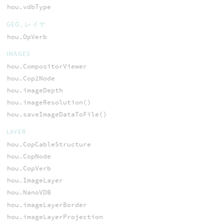
hou.vdbType
GEO, レイヤ
hou.OpVerb
IMAGES
hou.CompositorViewer
hou.Cop2Node
hou.imageDepth
hou.imageResolution()
hou.saveImageDataToFile()
LAYER
hou.CopCableStructure
hou.CopNode
hou.CopVerb
hou.ImageLayer
hou.NanoVDB
hou.imageLayerBorder
hou.imageLayerProjection