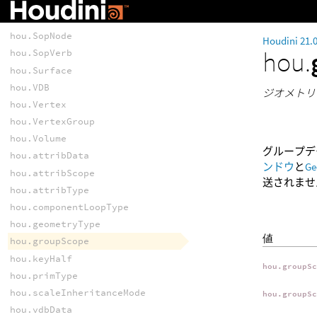
hou.Quadric
hou.Selection
hou.SopNode
Houdini 21.
hou.
hou.SopVerb
hou.Surface
hou.VDB
ジオメトリ
hou.Vertex
hou.VertexGroup
hou.Volume
グループデ
hou.attribData
ンドウ
と
Ge
hou.attribScope
送されませ
hou.attribType
hou.componentLoopType
hou.geometryType
値
hou.groupScope
hou.keyHalf
hou.groupS
hou.primType
hou.scaleInheritanceMode
hou.groupS
hou.vdbData