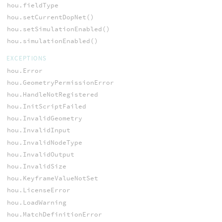
hou.fieldType
hou.setCurrentDopNet()
hou.setSimulationEnabled()
hou.simulationEnabled()
EXCEPTIONS
hou.Error
hou.GeometryPermissionError
hou.HandleNotRegistered
hou.InitScriptFailed
hou.InvalidGeometry
hou.InvalidInput
hou.InvalidNodeType
hou.InvalidOutput
hou.InvalidSize
hou.KeyframeValueNotSet
hou.LicenseError
hou.LoadWarning
hou.MatchDefinitionError