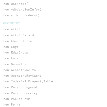
hou.userName()
hou.vdbVersionInfo()
hou.videoEncoders()
GEOMETRY
hou.Attrib
hou.AttribDataId
hou.ChannelPrim
hou.Edge
hou.EdgeGroup
hou.Face
hou.Geometry
hou.GeometryDelta
hou.GeometryRayCache
hou.IndexPairPropertyTable
hou.PackedFragment
hou.PackedGeometry
hou.PackedPrim
hou.Point