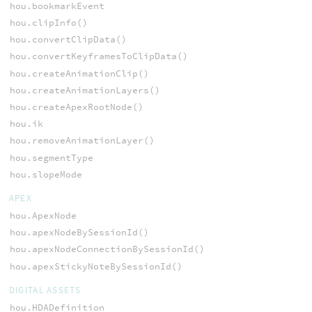
hou.bookmarkEvent
hou.clipInfo()
hou.convertClipData()
hou.convertKeyframesToClipData()
hou.createAnimationClip()
hou.createAnimationLayers()
hou.createApexRootNode()
hou.ik
hou.removeAnimationLayer()
hou.segmentType
hou.slopeMode
APEX
hou.ApexNode
hou.apexNodeBySessionId()
hou.apexNodeConnectionBySessionId()
hou.apexStickyNoteBySessionId()
DIGITAL ASSETS
hou.HDADefinition