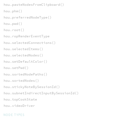
hou.pasteNodesFromClipboard()
hou.phm()
hou.preferredNodeType()
hou.pwd()
hou.root()
hou.ropRenderEventType
hou.selectedConnections()
hou.selectedItems()
hou.selectedNodes()
hou.setDefaultColor()
hou.setPwd()
hou.sortedNodePaths()
hou.sortedNodes()
hou.stickyNoteBySessionId()
hou.subnetIndirectInputBySessionId()
hou.topCookState
hou.videoDriver
NODE TYPES