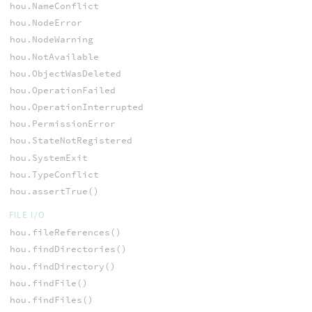
hou.NameConflict
hou.NodeError
hou.NodeWarning
hou.NotAvailable
hou.ObjectWasDeleted
hou.OperationFailed
hou.OperationInterrupted
hou.PermissionError
hou.StateNotRegistered
hou.SystemExit
hou.TypeConflict
hou.assertTrue()
FILE I/O
hou.fileReferences()
hou.findDirectories()
hou.findDirectory()
hou.findFile()
hou.findFiles()