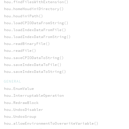
hou.findFilesWithExtension()
hou.homeHoudiniDirectory()
hou.houdiniPath()
hou.loadCPIODataFromString()
hou.loadIndexDataFromFile()
hou.loadIndexDataFromString()
hou.readBinaryFile()
hou.readFile()
hou.saveCPIODataToString()
hou.saveIndexDataToFile()
hou.saveIndexDataToString()
GENERAL
hou.EnumValue
hou.InterruptableOperation
hou.RedrawBlock
hou.UndosDisabler
hou.UndosGroup
hou.allowEnvironmentToOverwriteVariable()