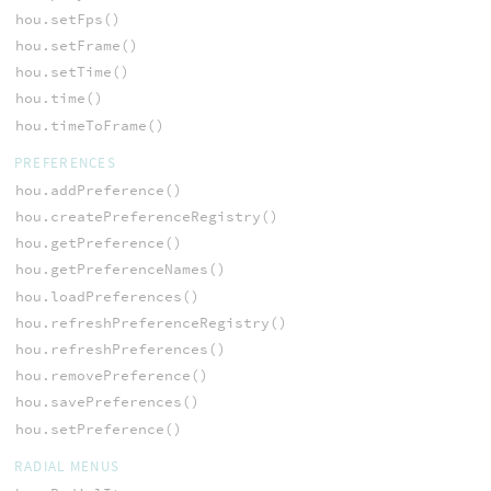
hou.setFps()
hou.setFrame()
hou.setTime()
hou.time()
hou.timeToFrame()
PREFERENCES
hou.addPreference()
hou.createPreferenceRegistry()
hou.getPreference()
hou.getPreferenceNames()
hou.loadPreferences()
hou.refreshPreferenceRegistry()
hou.refreshPreferences()
hou.removePreference()
hou.savePreferences()
hou.setPreference()
RADIAL MENUS