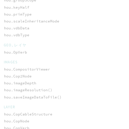
hou.groupScope
hou.keyHalf
hou.primType
hou.scaleInheritanceMode
hou.vdbData
hou.vdbType
GEO, レイヤ
hou.OpVerb
IMAGES
hou.CompositorViewer
hou.Cop2Node
hou.imageDepth
hou.imageResolution()
hou.saveImageDataToFile()
LAYER
hou.CopCableStructure
hou.CopNode
hou.CopVerb