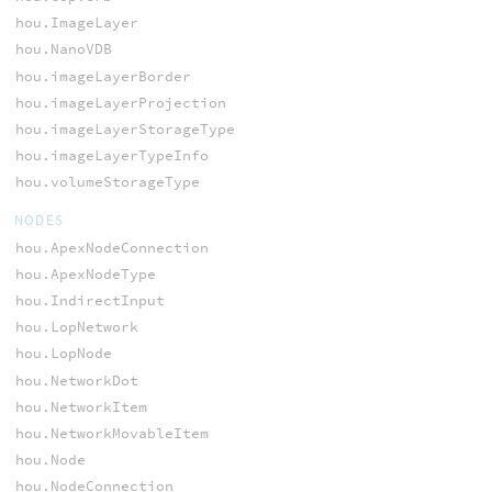
hou.ImageLayer
hou.NanoVDB
hou.imageLayerBorder
hou.imageLayerProjection
hou.imageLayerStorageType
hou.imageLayerTypeInfo
hou.volumeStorageType
NODES
hou.ApexNodeConnection
hou.ApexNodeType
hou.IndirectInput
hou.LopNetwork
hou.LopNode
hou.NetworkDot
hou.NetworkItem
hou.NetworkMovableItem
hou.Node
hou.NodeConnection