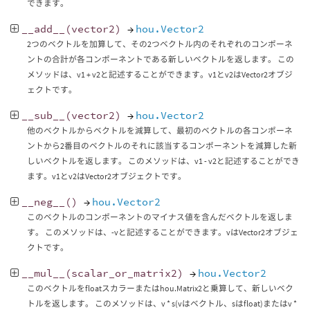
できます。
__add__
(
vector2
)
→
hou.Vector2
2つのベクトルを加算して、その2つベクトル内のそれぞれのコンポーネ
ントの合計が各コンポーネントである新しいベクトルを返します。 この
メソッドは、v1 + v2と記述することができます。v1とv2はVector2オブジ
ェクトです。
__sub__
(
vector2
)
→
hou.Vector2
他のベクトルからベクトルを減算して、最初のベクトルの各コンポーネ
ントから2番目のベクトルのそれに該当するコンポーネントを減算した新
しいベクトルを返します。 このメソッドは、v1 - v2と記述することができ
ます。v1とv2はVector2オブジェクトです。
__neg__
()
→
hou.Vector2
このベクトルのコンポーネントのマイナス値を含んだベクトルを返しま
す。 このメソッドは、-vと記述することができます。vはVector2オブジェ
クトです。
__mul__
(
scalar_or_matrix2
)
→
hou.Vector2
このベクトルをfloatスカラーまたはhou.Matrix2と乗算して、新しいベク
トルを返します。 このメソッドは、v * s(vはベクトル、sはfloat)またはv *