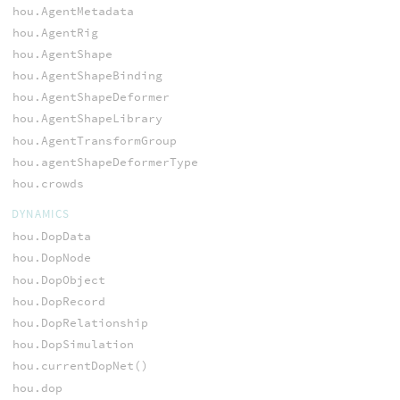
hou.AgentMetadata
hou.AgentRig
hou.AgentShape
hou.AgentShapeBinding
hou.AgentShapeDeformer
hou.AgentShapeLibrary
hou.AgentTransformGroup
hou.agentShapeDeformerType
hou.crowds
DYNAMICS
hou.DopData
hou.DopNode
hou.DopObject
hou.DopRecord
hou.DopRelationship
hou.DopSimulation
hou.currentDopNet()
hou.dop