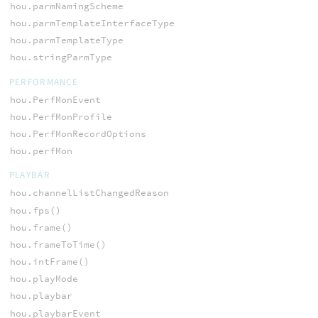
hou.parmNamingScheme
hou.parmTemplateInterfaceType
hou.parmTemplateType
hou.stringParmType
PERFORMANCE
hou.PerfMonEvent
hou.PerfMonProfile
hou.PerfMonRecordOptions
hou.perfMon
PLAYBAR
hou.channelListChangedReason
hou.fps()
hou.frame()
hou.frameToTime()
hou.intFrame()
hou.playMode
hou.playbar
hou.playbarEvent