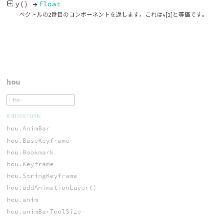
y
()
→
float
ベクトルの2番目のコンポーネントを返します。これはv[1]と等価です。
hou
ANIMATION
hou.AnimBar
hou.BaseKeyframe
hou.Bookmark
hou.Keyframe
hou.StringKeyframe
hou.addAnimationLayer()
hou.anim
hou.animBarToolSize