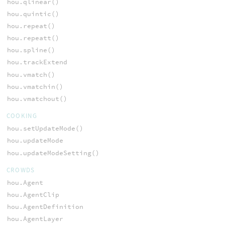
hou.qlinear()
hou.quintic()
hou.repeat()
hou.repeatt()
hou.spline()
hou.trackExtend
hou.vmatch()
hou.vmatchin()
hou.vmatchout()
COOKING
hou.setUpdateMode()
hou.updateMode
hou.updateModeSetting()
CROWDS
hou.Agent
hou.AgentClip
hou.AgentDefinition
hou.AgentLayer