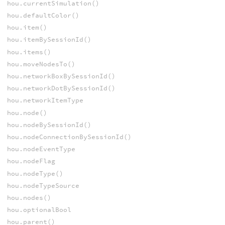
hou.currentSimulation()
hou.defaultColor()
hou.item()
hou.itemBySessionId()
hou.items()
hou.moveNodesTo()
hou.networkBoxBySessionId()
hou.networkDotBySessionId()
hou.networkItemType
hou.node()
hou.nodeBySessionId()
hou.nodeConnectionBySessionId()
hou.nodeEventType
hou.nodeFlag
hou.nodeType()
hou.nodeTypeSource
hou.nodes()
hou.optionalBool
hou.parent()