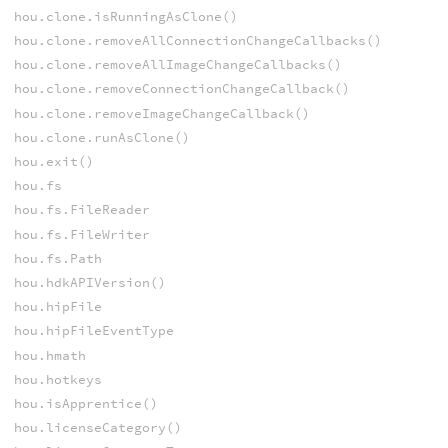
hou.clone.isRunningAsClone()
hou.clone.removeAllConnectionChangeCallbacks()
hou.clone.removeAllImageChangeCallbacks()
hou.clone.removeConnectionChangeCallback()
hou.clone.removeImageChangeCallback()
hou.clone.runAsClone()
hou.exit()
hou.fs
hou.fs.FileReader
hou.fs.FileWriter
hou.fs.Path
hou.hdkAPIVersion()
hou.hipFile
hou.hipFileEventType
hou.hmath
hou.hotkeys
hou.isApprentice()
hou.licenseCategory()