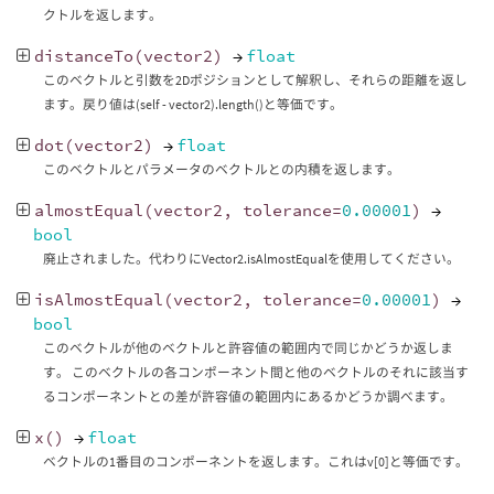
クトルを返します。
distanceTo
(
vector2
)
→
float
このベクトルと引数を2Dポジションとして解釈し、それらの距離を返し
ます。戻り値は(self - vector2).length()と等価です。
dot
(
vector2
)
→
float
このベクトルとパラメータのベクトルとの内積を返します。
almostEqual
(
vector2
,
tolerance
=
0.00001
)
→
bool
廃止されました。代わりにVector2.isAlmostEqualを使用してください。
isAlmostEqual
(
vector2
,
tolerance
=
0.00001
)
→
bool
このベクトルが他のベクトルと許容値の範囲内で同じかどうか返しま
す。 このベクトルの各コンポーネント間と他のベクトルのそれに該当す
るコンポーネントとの差が許容値の範囲内にあるかどうか調べます。
x
()
→
float
ベクトルの1番目のコンポーネントを返します。これはv[0]と等価です。