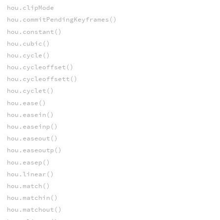
hou.clipMode
hou.commitPendingKeyframes()
hou.constant()
hou.cubic()
hou.cycle()
hou.cycleoffset()
hou.cycleoffsett()
hou.cyclet()
hou.ease()
hou.easein()
hou.easeinp()
hou.easeout()
hou.easeoutp()
hou.easep()
hou.linear()
hou.match()
hou.matchin()
hou.matchout()