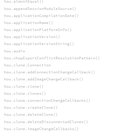
hou.almostEqual()
hou.appendSessionModuleSource()
hou.applicationCompilationDate()
hou.applicationName()
hou.applicationPlatformInfo()
hou.applicationVersion()
hou.applicationVersionString()
hou.audio
hou.chopExportConflictResolutionPattern()
hou.clone.Connection
hou.clone.addConnectionChangeCallback()
hou.clone.addImageChangeCallback()
hou.clone.clone()
hou.clone.clones()
hou.clone.connectionChangeCallbacks()
hou.clone.createClone()
hou.clone.deleteClone()
hou.clone.deleteDisconnectedClones()
hou.clone.imageChangeCallbacks()