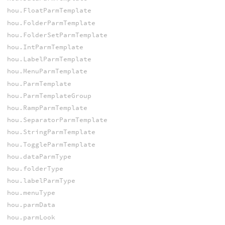
hou.FloatParmTemplate
hou.FolderParmTemplate
hou.FolderSetParmTemplate
hou.IntParmTemplate
hou.LabelParmTemplate
hou.MenuParmTemplate
hou.ParmTemplate
hou.ParmTemplateGroup
hou.RampParmTemplate
hou.SeparatorParmTemplate
hou.StringParmTemplate
hou.ToggleParmTemplate
hou.dataParmType
hou.folderType
hou.labelParmType
hou.menuType
hou.parmData
hou.parmLook