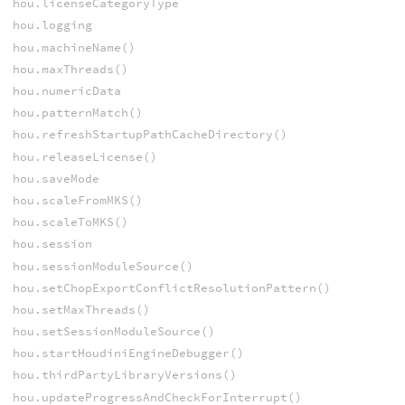
hou.licenseCategoryType
hou.logging
hou.machineName()
hou.maxThreads()
hou.numericData
hou.patternMatch()
hou.refreshStartupPathCacheDirectory()
hou.releaseLicense()
hou.saveMode
hou.scaleFromMKS()
hou.scaleToMKS()
hou.session
hou.sessionModuleSource()
hou.setChopExportConflictResolutionPattern()
hou.setMaxThreads()
hou.setSessionModuleSource()
hou.startHoudiniEngineDebugger()
hou.thirdPartyLibraryVersions()
hou.updateProgressAndCheckForInterrupt()