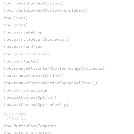
hou.isAutoContextOption()
hou.isAutoContextOptionOverridden()
hou.lvar()
hou.parm()
hou.parmBakeChop
hou.parmClipboardContents()
hou.parmCondType
hou.parmExtrapolate
hou.parmTuple()
hou.removeAllContextOptionChangeCallbacks()
hou.removeContextOption()
hou.removeContextOptionChangeCallback()
hou.scriptLanguage
hou.setContextOption()
hou.setContextOptionConfig()
PARAMETER
TEMPLATES
hou.ButtonParmTemplate
hou.DataParmTemplate