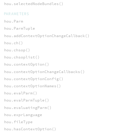
hou.selectedNodeBundles()
PARAMETERS
hou.Parm
hou.ParmTuple
hou.addContextOptionChangeCallback()
hou.ch()
hou.chsop()
hou.chsoplist()
hou.contextOption()
hou.contextOptionChangeCallbacks()
hou.contextOptionConfig()
hou.contextOptionNames()
hou.evalParm()
hou.evalParmTuple()
hou.evaluatingParm()
hou.exprLanguage
hou.fileType
hou.hasContextOption()