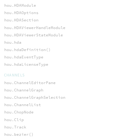
hou.HDAModule
hou.HDAOptions
hou.HDASection
hou.HDAViewerHandleModule
hou.HDAViewerStateModule
hou.hda
hou.hdaDefinition()
hou.hdaEventType
hou.hdaLicenseType
CHANNELS
hou.ChannelEditorPane
hou.ChannelGraph
hou.ChannelGraphSelection
hou.ChannelList
hou.ChopNode
hou.Clip
hou.Track
hou.bezier()