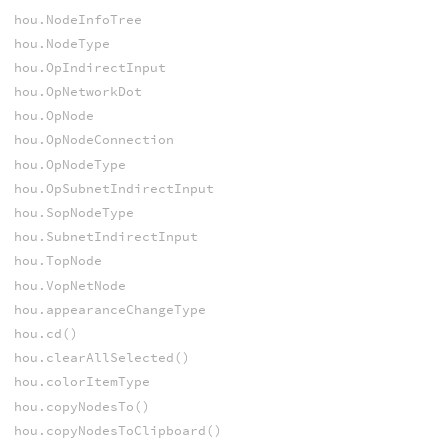
hou.NodeInfoTree
hou.NodeType
hou.OpIndirectInput
hou.OpNetworkDot
hou.OpNode
hou.OpNodeConnection
hou.OpNodeType
hou.OpSubnetIndirectInput
hou.SopNodeType
hou.SubnetIndirectInput
hou.TopNode
hou.VopNetNode
hou.appearanceChangeType
hou.cd()
hou.clearAllSelected()
hou.colorItemType
hou.copyNodesTo()
hou.copyNodesToClipboard()