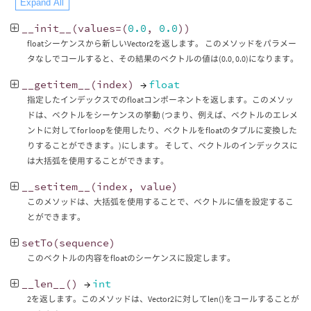
Expand All
__init__
(
values
=
(
0.0
,
0.0
))
floatシーケンスから新しいVector2を返します。 このメソッドをパラメー
タなしでコールすると、その結果のベクトルの値は(0.0, 0.0)になります。
__getitem__
(
index
)
→
float
指定したインデックスでのfloatコンポーネントを返します。このメソッ
ドは、ベクトルをシーケンスの挙動 (つまり、例えば、ベクトルのエレメ
ントに対してfor loopを使用したり、ベクトルをfloatのタプルに変換した
りすることができます。)にします。 そして、ベクトルのインデックスに
は大括弧を使用することができます。
__setitem__
(
index
,
value
)
このメソッドは、大括弧を使用することで、ベクトルに値を設定するこ
とができます。
setTo
(
sequence
)
このベクトルの内容をfloatのシーケンスに設定します。
__len__
()
→
int
2を返します。このメソッドは、Vector2に対してlen()をコールすることが