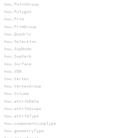
hou.PointGroup
hou.Polygon
hou.Prim
hou.PrimGroup
hou.Quadric
hou.Selection
hou.SopNode
hou.SopVerb
hou.Surface
hou.VDB
hou.Vertex
hou.VertexGroup
hou.Volume
hou.attribData
hou.attribScope
hou.attribType
hou.componentLoopType
hou.geometryType