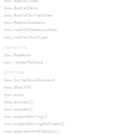
hou.RadialItem
hou.RadialMenu
hou.RadialScriptItem
hou.RadialSubmenu
hou.radialItemLocation
hou.radialItemType
RENDERING
hou.RopNode
hou.renderMethod
SCRIPTING
hou.ScriptEvalContext
hou.ShellIO
hou.data
hou.decode()
hou.encode()
hou.expandString()
hou.expandStringAtFrame()
hou.expressionGlobals()