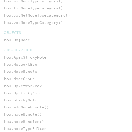
hou.sopNodeTypeCategory()
hou.topNodeTypeCategory()
hou.vopNetNodeTypeCategory()
hou.vopNodeTypeCategory()
OBJECTS
hou.ObjNode
ORGANIZATION
hou.ApexStickyNote
hou.NetworkBox
hou.NodeBundle
hou.NodeGroup
hou.OpNetworkBox
hou.OpStickyNote
hou.StickyNote
hou.addNodeBundle()
hou.nodeBundle()
hou.nodeBundles()
hou.nodeTypeFilter