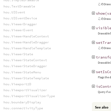
hou.SimpleDrawable
このDra
hou.TextDrawable
hou.UIEvent
show
(
v
hou.UIEventDevice
このDr
hou.ViewerDragger
visibl
hou.ViewerEvent
Drawab
hou.ViewerHandleContext
hou.ViewerHandleDragger
setTra
hou.ViewerHandleTemplate
このDr
hou.ViewerState
transf
hou.ViewerStateContext
Draw
hou.ViewerStateDragger
setIsC
hou.ViewerStateMenu
Flags the 
hou.ViewerStateTemplate
hou.Viewport2D
isCont
hou.ViewportVisualizer
Query if a
hou.ViewportVisualizerType
hou.boundaryDisplay
See also
hou.connectivityType