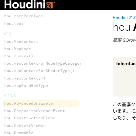
hou.hipExtension()
hou.rampBasis
hou.rampParmType
Houdini 21.
hou.
hou.text
VEX
高度なDra
hou.VexContext
hou.VopNode
hou.runVex()
Inherita
hou.vexContextForNodeTypeCategory()
hou.vexContextForShaderType()
hou.vexContexts()
hou.vopParmGenType
VIEWS
hou.AdvancedDrawable
この基底ク
います。 こ
hou.CompositorViewerEvent
したり、 
hou.ConstructionPlane
hou.ContextViewer
hou.Drawable