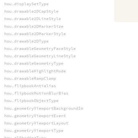
hou.displaySetType
hou.drawable2DCapStyle
hou.drawable2DLineStyle
hou.drawable2DMarkerSize
hou.drawable2DMarkerStyle
hou.drawable2DType
hou.drawableGeometryFaceStyle
hou.drawableGeometryLineStyle
hou.drawableGeometryType
hou.drawableHighlightMode
hou.drawableRampClamp
hou.flipbookAntialias
hou.flipbookMotionBlurBias
hou.flipbookObjectType
hou.geometryViewportBackgroundImageFitMode
hou.geometryViewportEvent
hou.geometryViewportLayout
hou.geometryViewportType
hou.glShadingType