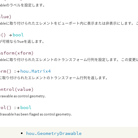
wableのラベルを設定します。
alue
)
awableに取り付けられたエレメントをビューポート内に表示または非表示にします
e
()
→
bool
leが可視ならTrueを返します。
nsform
(
xform
)
awableに取り付けられたエレメントのトランスフォーム行列を設定します。 この
orm
()
: →
hou.Matrix4
ableに取り付けられたエレメントのトランスフォーム行列を返します。
ontrol
(
value
)
drawable as control geometry.
rol
()
: →
bool
 drawable has been flaged as control geometry.
hou.GeometryDrawable