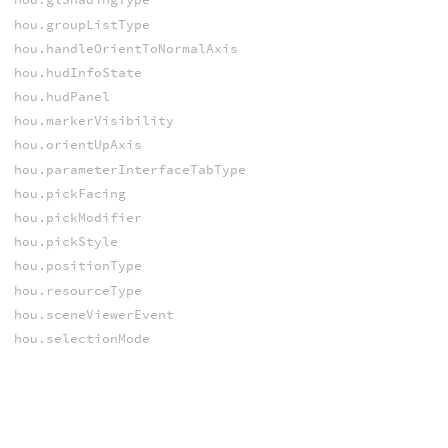
hou.groupListType
hou.handleOrientToNormalAxis
hou.hudInfoState
hou.hudPanel
hou.markerVisibility
hou.orientUpAxis
hou.parameterInterfaceTabType
hou.pickFacing
hou.pickModifier
hou.pickStyle
hou.positionType
hou.resourceType
hou.sceneViewerEvent
hou.selectionMode
hou.snappingMode
hou.snappingPriority
hou.viewportAgentBoneDeform
hou.viewportAgentWireframe