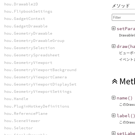
hou.Drawable2D
メソッド
hou.FlipbookSettings
hou.GadgetContext
hou.GadgetDrawable
setPar
hou.GeometryDrawable
Drawa
hou.GeometryDrawableGroup
draw
(
h
hou.GeometrySelection
ビューポー
hou.GeometrySpreadsheet
イベントま
hou.GeometryViewport
hou.GeometryViewportBackground
hou.GeometryViewportCamera
Met
hou.GeometryViewportDisplaySet
hou.GeometryViewportSettings
name
()
hou.Handle
このDraw
hou.PluginHotkeyDefinitions
hou.ReferencePlane
label
(
hou.SceneViewer
このDraw
hou.Selector
setLab