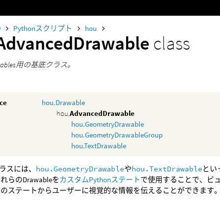
0
Pythonスクリプト
hou
AdvancedDrawable
class
wables用の基底クラス。
nce
hou.Drawable
hou.
AdvancedDrawable
hou.GeometryDrawable
hou.GeometryDrawableGroup
hou.TextDrawable
ラスには、
hou.GeometryDrawable
や
hou.TextDrawable
とい
れらのDrawableを
カスタムPythonステート
で使用することで、ビ
そのステートからユーザーに視覚的な情報を伝えることができます