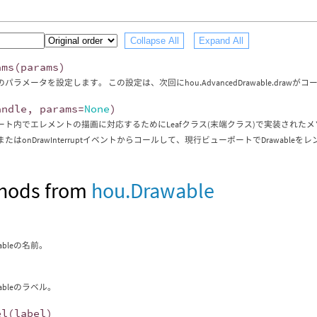
Collapse All
Expand All
ams
(
params
)
bleのパラメータを設定します。 この設定は、次回にhou.AdvancedDrawable.d
andle
,
params
=
None
)
ト内でエレメントの描画に対応するためにLeafクラス(末端クラス)で実装されたメソッ
たはonDrawInterruptイベントからコールして、現行ビューポートでDrawable
hods from
hou.Drawable
ableの名前。
)
ableのラベル。
el
(
label
)