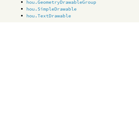
hou.GeometryDrawableGroup
hou.SimpleDrawable
hou.TextDrawable