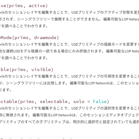
ive
(
prims
,
active
)
Networkのセッションレイヤを編集することで、USDプリミティブのアクティブ状態
示されず、シーングラフツリーで展開することができません。 編集可能なLOP Net
ードを調べることでわかります。
wMode
(
prims
,
drawmode
)
Networkのセッションレイヤを編集することで、USDプリミティブの描画モードを変
効な連続USDモデル階層の一部である場合にのみ評価されます。 編集可能なLOP Ne
ードを調べることでわかります。
ible
(
prims
,
visible
)
Networkのセッションレイヤを編集することで、USDプリミティブの可視性を変更す
が、シーングラフツリーには出現します。 編集可能なLOP Networkは、このセッ
ります。
ectable
(
prims
,
selectable
,
solo
=
False
)
Networkのセッションレイヤを編集することで、USDプリミティブの選択性を変更す
時に無視されます。 編集可能なLOP Networkは、このセッションエディタオブジ
プリミティブのすべての子プリミティブは、明示的に選択可と設定されていても選択