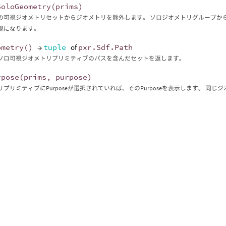
SoloGeometry
(
prims
)
の可視ジオメトリセットからジオメトリを除外します。 ソロジオメトリグループか
視になります。
ometry
()
→
tuple
of
pxr
.
Sdf
.
Path
ソロ可視ジオメトリプリミティブのパスを含んだセットを返します。
rpose
(
prims
,
purpose
)
プリミティブにPurposeが選択されていれば、そのPurposeを表示します。 同じ