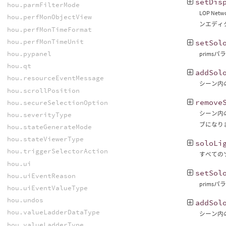
setDis
hou.parmFilterMode
LOP N
hou.perfMonObjectView
ンエディ
hou.perfMonTimeFormat
hou.perfMonTimeUnit
setSol
hou.pypanel
prim
hou.qt
addSol
hou.resourceEventMessage
シーン内
hou.scrollPosition
remove
hou.secureSelectionOption
シーン内
hou.severityType
ブになり
hou.stateGenerateMode
hou.stateViewerType
soloLi
hou.triggerSelectorAction
すべての
hou.ui
setSol
hou.uiEventReason
prim
hou.uiEventValueType
hou.undos
addSol
hou.valueLadderDataType
シーン内
hou.valueLadderType