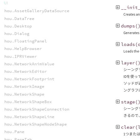
UI
__init
hou.AssetGalleryDataSource
Creates an
hou.DataTree
dumps
(
hou.Desktop
Generates a
hou.Dialog
hou.FloatingPanel
loads
(
hou.HelpBrowser
Loads the c
hou.IPRViewer
layer
(
hou.NetworkAnimValue
シーングラフ
hou.NetworkEditor
IDを使
hou.NetworkFootprint
ソッドが返
hou.NetworkImage
ングラフ
hou.NetworkShape
stage
(
hou.NetworkShapeBox
シーングラ
hou.NetworkShapeConnection
きるので
hou.NetworkShapeLine
hou.NetworkShapeNodeShape
clear
(
hou.Pane
1つまた
hou.PaneTab