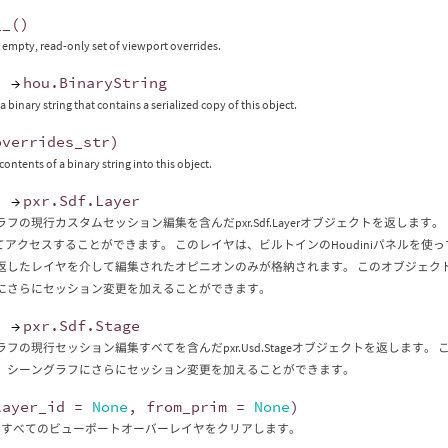
__
()
 empty, read-only set of viewport overrides.
)
→
hou
.
BinaryString
 binary string that contains a serialized copy of this object.
overrides_str
)
ontents of a binary string into this object.
)
→
pxr
.
Sdf
.
Layer
の現行カスタムセッション編集を含んだpxr.Sdf.Layerオブジェクトを返します。 これらの編集は、
ってアクセスすることができます。 このレイヤは、ビルトインのHoudiniパネルを
したレイヤを介して編集されたオピニオンのみが格納されます。 このオブジェクトは、pxr
にさらにセッション変更を加えることができます。
)
→
pxr
.
Sdf
.
Stage
フの現行セッション編集すべてを含んだpxr.Usd.Stageオブジェクトを返します。 このオ
、シーングラフにさらにセッション変更を加えることができます。
layer_id
=
None
,
from_prim
=
None
)
はすべてのビューポートオーバーレイヤをクリアします。