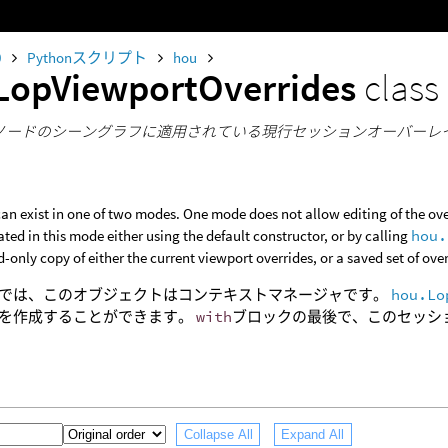
0
Pythonスクリプト
hou
LopViewportOverrides
class
Pノードのシーングラフに適用されている現行セッションオーバー
can exist in one of two modes. One mode does not allow editing of the ove
eated in this mode either using the default constructor, or by calling
hou.
-only copy of either the current viewport overrides, or a saved set of over
では、このオブジェクトはコンテキストマネージャです。
hou.Lo
を作成することができます。
with
ブロックの最後で、このセッシ
Collapse All
Expand All