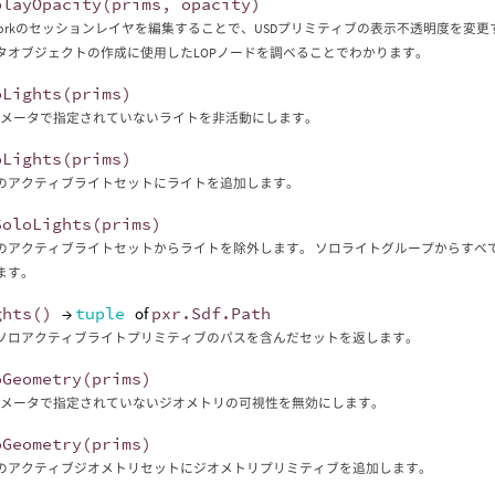
playOpacity
(
prims
,
opacity
)
etworkのセッションレイヤを編集することで、USDプリミティブの表示不透明度を変更す
タオブジェクトの作成に使用したLOPノードを調べることでわかります。
oLights
(
prims
)
sパラメータで指定されていないライトを非活動にします。
oLights
(
prims
)
のアクティブライトセットにライトを追加します。
SoloLights
(
prims
)
のアクティブライトセットからライトを除外します。 ソロライトグループからすべ
ます。
ghts
()
→
tuple
of
pxr
.
Sdf
.
Path
ソロアクティブライトプリミティブのパスを含んだセットを返します。
oGeometry
(
prims
)
sパラメータで指定されていないジオメトリの可視性を無効にします。
oGeometry
(
prims
)
のアクティブジオメトリセットにジオメトリプリミティブを追加します。