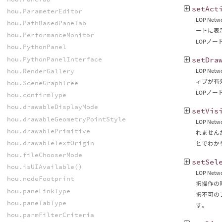
setAct
hou.ParameterEditor
LOP 
hou.PathBasedPaneTab
ートに表
hou.PerformanceMonitor
LOPノ
hou.PythonPanel
hou.PythonPanelInterface
setDra
hou.RenderGallery
LOP 
ィブが有
hou.SceneGraphTree
LOPノ
hou.confirmType
hou.drawableDisplayMode
setVis
hou.drawableGeometryPointStyle
LOP 
hou.drawablePrimitive
れません
hou.drawableTextOrigin
とでわか
hou.fileChooserMode
setSel
hou.isUIAvailable()
LOP 
hou.nodeFootprint
択操作の
hou.paneLinkType
択不可の
hou.paneTabType
す。
hou.parmFilterCriteria