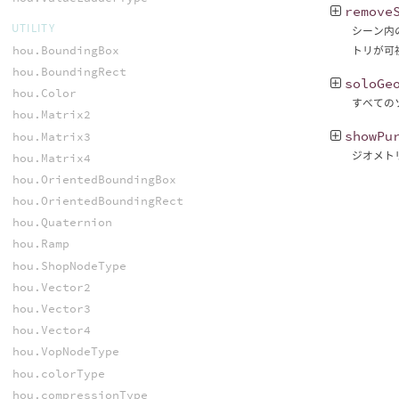
remove
UTILITY
シーン内
hou.BoundingBox
トリが可
hou.BoundingRect
soloGe
hou.Color
すべての
hou.Matrix2
showPu
hou.Matrix3
ジオメトリ
hou.Matrix4
hou.OrientedBoundingBox
hou.OrientedBoundingRect
hou.Quaternion
hou.Ramp
hou.ShopNodeType
hou.Vector2
hou.Vector3
hou.Vector4
hou.VopNodeType
hou.colorType
hou.compressionType