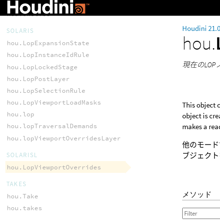
hou.Tool
hou.shelves
Houdini 21.
SOLARIS
hou.
hou.LopExpansionState
hou.LopInstanceIdRule
現在のLO
hou.LopLockedStage
hou.LopPostLayer
hou.LopSelectionRule
hou.LopViewportLoadMasks
This object 
hou.lop
object is cr
makes a read
hou.lopTraversalDemands
hou.lopViewportOverridesLayer
他のモード
SOLARISL
ブジェクト
hou.LopViewportOverrides
TAKES
メソッド
hou.Take
hou.takes