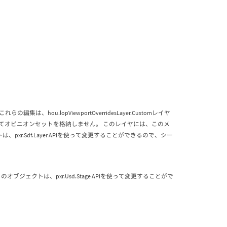
hou.lopViewportOverridesLayer.Customレイヤ
使ってオピニオンセットを格納しません。 このレイヤには、このメ
.Sdf.Layer APIを使って変更することができるので、シー
ブジェクトは、pxr.Usd.Stage APIを使って変更することがで