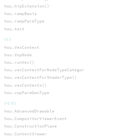
hou.hipExtension()
hou.rampBasis
hou.rampParmType
hou.text
VEX
hou.VexContext
hou.VopNode
hou.runVex()
hou.vexContextForNodeTypeCategory()
hou.vexContextForShaderType()
hou.vexContexts()
hou.vopParmGenType
VIEWS
hou.AdvancedDrawable
hou.CompositorViewerEvent
hou.ConstructionPlane
hou.ContextViewer