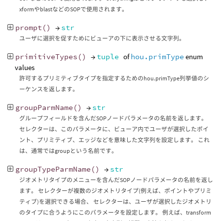
xformやblastなどのSOPで使用されます。
prompt
()
→
str
ユーザに選択を促すためにビューアの下に表示させる文字列。
primitiveTypes
()
→
tuple
of
hou.primType
enum
values
許可するプリミティブタイプを指定するためのhou.primType列挙値のシ
ーケンスを返します。
groupParmName
()
→
str
グループフィールドを含んだSOPノードパラメータの名前を返します。
セレクターは、このパラメータに、ビューア内でユーザが選択したポイ
ント、プリミティブ、エッジなどを意味した文字列を設定します。 これ
は、通常ではgroupという名前です。
groupTypeParmName
()
→
str
ジオメトリタイプのメニューを含んだSOPノードパラメータの名前を返し
ます。 セレクターが複数のジオメトリタイプ(例えば、ポイントやプリミ
ティブ)を選択できる場合、 セレクターは、ユーザが選択したジオメトリ
のタイプに合うようにこのパラメータを設定します。 例えば、transform