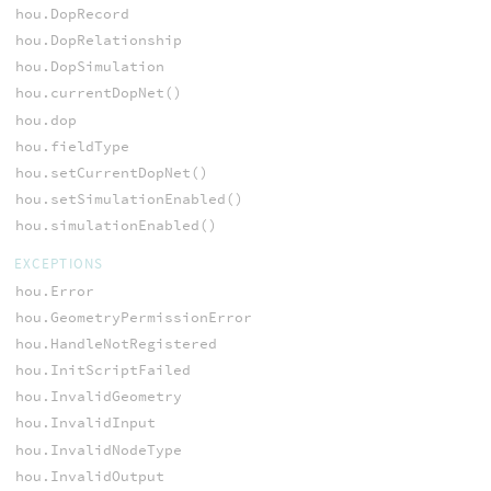
hou.DopRecord
hou.DopRelationship
hou.DopSimulation
hou.currentDopNet()
hou.dop
hou.fieldType
hou.setCurrentDopNet()
hou.setSimulationEnabled()
hou.simulationEnabled()
EXCEPTIONS
hou.Error
hou.GeometryPermissionError
hou.HandleNotRegistered
hou.InitScriptFailed
hou.InvalidGeometry
hou.InvalidInput
hou.InvalidNodeType
hou.InvalidOutput