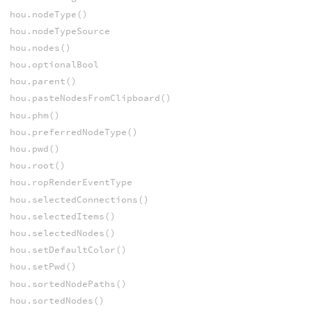
hou.nodeType()
hou.nodeTypeSource
hou.nodes()
hou.optionalBool
hou.parent()
hou.pasteNodesFromClipboard()
hou.phm()
hou.preferredNodeType()
hou.pwd()
hou.root()
hou.ropRenderEventType
hou.selectedConnections()
hou.selectedItems()
hou.selectedNodes()
hou.setDefaultColor()
hou.setPwd()
hou.sortedNodePaths()
hou.sortedNodes()