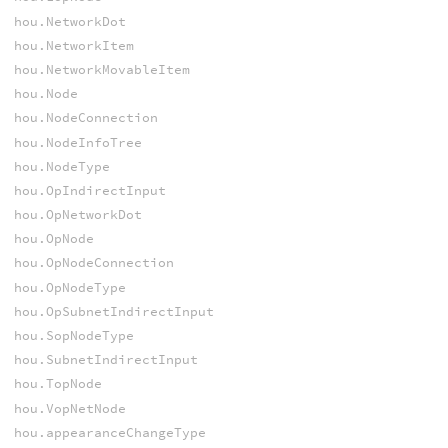
hou.NetworkDot
hou.NetworkItem
hou.NetworkMovableItem
hou.Node
hou.NodeConnection
hou.NodeInfoTree
hou.NodeType
hou.OpIndirectInput
hou.OpNetworkDot
hou.OpNode
hou.OpNodeConnection
hou.OpNodeType
hou.OpSubnetIndirectInput
hou.SopNodeType
hou.SubnetIndirectInput
hou.TopNode
hou.VopNetNode
hou.appearanceChangeType