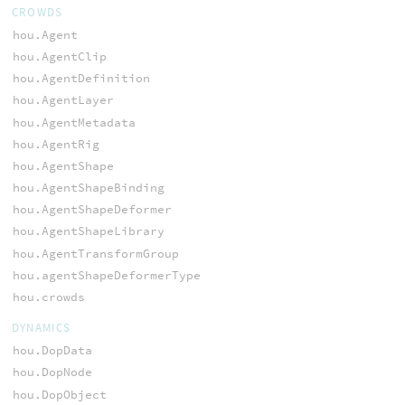
CROWDS
hou.Agent
hou.AgentClip
hou.AgentDefinition
hou.AgentLayer
hou.AgentMetadata
hou.AgentRig
hou.AgentShape
hou.AgentShapeBinding
hou.AgentShapeDeformer
hou.AgentShapeLibrary
hou.AgentTransformGroup
hou.agentShapeDeformerType
hou.crowds
DYNAMICS
hou.DopData
hou.DopNode
hou.DopObject