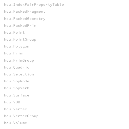
hou.IndexPairPropertyTable
hou.PackedFragment
hou.PackedGeometry
hou.PackedPrim
hou.Point
hou.PointGroup
hou.Polygon
hou.Prim
hou.PrimGroup
hou.Quadric
hou.Selection
hou.SopNode
hou.SopVerb
hou.Surface
hou.VDB
hou.Vertex
hou.VertexGroup
hou.Volume