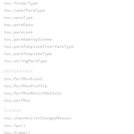
hou.folderType
hou.labelParmType
hou.menuType
hou.parmData
hou.parmLook
hou.parmNamingScheme
hou.parmTemplateInterfaceType
hou.parmTemplateType
hou.stringParmType
PERFORMANCE
hou.PerfMonEvent
hou.PerfMonProfile
hou.PerfMonRecordOptions
hou.perfMon
PLAYBAR
hou.channelListChangedReason
hou.fps()
hou.frame()