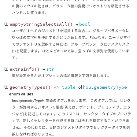
の後のマウスの動きは、パラメータ値の変更でジオメトリを移動させる
ハンドルに渡ります。
emptyStringSelectsAll
()
→
bool
ユーザがすべてのジオメトリを選択する場合に、グループパラメータに
空っぽの文字列を使用するかどうか返します。 Falseなら、ユーザがすべ
てのジオメトリを選択する時には、グループパラメータにアスタリスク
(*)を配置します。 ほとんどのSOPでは、空っぽの文字列を使用していま
す。
extraInfo
()
→
str
追加設定を含んだオプションの追加情報文字列を返します。
geometryTypes
()
->
tuple
of
hou.geometryType
enum values
hou.geometryType列挙値のタプルを返します。 このタプルでは、セレク
ターが許可するジオメトリ要素(例えば、ポイント、プリミティブ、エッ
ジなど)を記述しています。 このリストは、セレクタータイプのプロパテ
ィで、新しくセレクターを作成する時にはそれを指定することができま
せん。 その代わりに、目的のジオメトリタイプでセレクタータイプを選
択しなければなりません。