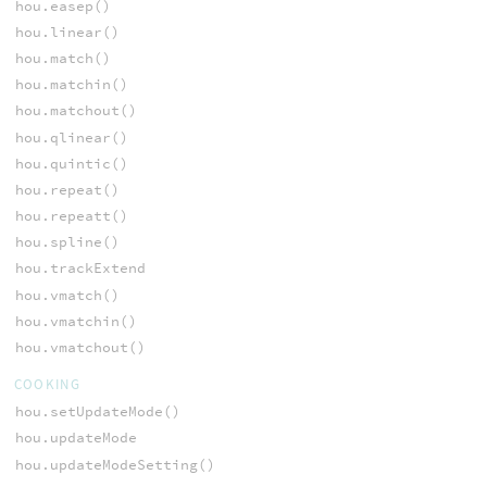
hou.easep()
hou.linear()
hou.match()
hou.matchin()
hou.matchout()
hou.qlinear()
hou.quintic()
hou.repeat()
hou.repeatt()
hou.spline()
hou.trackExtend
hou.vmatch()
hou.vmatchin()
hou.vmatchout()
COOKING
hou.setUpdateMode()
hou.updateMode
hou.updateModeSetting()