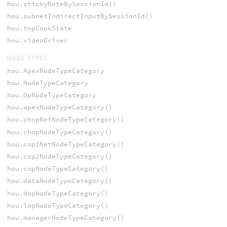
hou.stickyNoteBySessionId()
hou.subnetIndirectInputBySessionId()
hou.topCookState
hou.videoDriver
NODE TYPES
hou.ApexNodeTypeCategory
hou.NodeTypeCategory
hou.OpNodeTypeCategory
hou.apexNodeTypeCategory()
hou.chopNetNodeTypeCategory()
hou.chopNodeTypeCategory()
hou.cop2NetNodeTypeCategory()
hou.cop2NodeTypeCategory()
hou.copNodeTypeCategory()
hou.dataNodeTypeCategory()
hou.dopNodeTypeCategory()
hou.lopNodeTypeCategory()
hou.managerNodeTypeCategory()