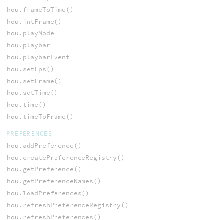
hou.frameToTime()
hou.intFrame()
hou.playMode
hou.playbar
hou.playbarEvent
hou.setFps()
hou.setFrame()
hou.setTime()
hou.time()
hou.timeToFrame()
PREFERENCES
hou.addPreference()
hou.createPreferenceRegistry()
hou.getPreference()
hou.getPreferenceNames()
hou.loadPreferences()
hou.refreshPreferenceRegistry()
hou.refreshPreferences()