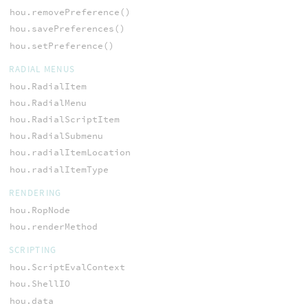
hou.removePreference()
hou.savePreferences()
hou.setPreference()
RADIAL MENUS
hou.RadialItem
hou.RadialMenu
hou.RadialScriptItem
hou.RadialSubmenu
hou.radialItemLocation
hou.radialItemType
RENDERING
hou.RopNode
hou.renderMethod
SCRIPTING
hou.ScriptEvalContext
hou.ShellIO
hou.data