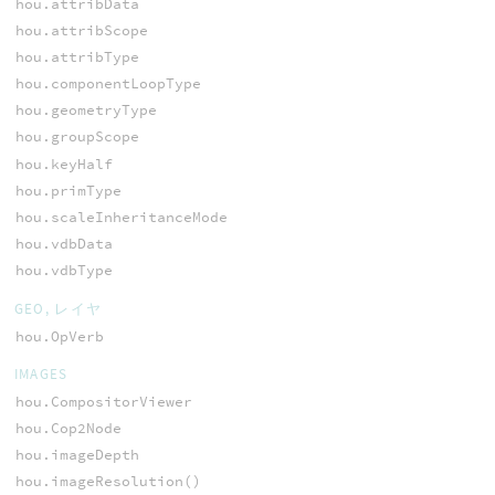
hou.attribData
hou.attribScope
hou.attribType
hou.componentLoopType
hou.geometryType
hou.groupScope
hou.keyHalf
hou.primType
hou.scaleInheritanceMode
hou.vdbData
hou.vdbType
GEO, レイヤ
hou.OpVerb
IMAGES
hou.CompositorViewer
hou.Cop2Node
hou.imageDepth
hou.imageResolution()