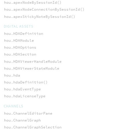
hou.apexNodeBySessionId()
hou.apexNodeConnectionBySessionId()
hou.apexStickyNoteBySessionId()
DIGITAL ASSETS
hou.HDADefinition
hou.HDAModule
hou.HDAOptions
hou.HDASection
hou.HDAViewerHandleModule
hou.HDAViewerStateModule
hou.hda
hou.hdaDefinition()
hou.hdaEventType
hou.hdaLicenseType
CHANNELS
hou.ChannelEditorPane
hou.ChannelGraph
hou.ChannelGraphSelection