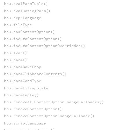
hou.evalParmTuple()
hou.evaluatingParm()
hou.exprLanguage
hou.fileType
hou.hasContextOption()
hou.isAutoContextOption()
hou.isAutoContextOptionOverridden()
hou.lvar()
hou.parm()
hou.parmBakeChop
hou.parmClipboardContents()
hou.parmCondType
hou.parmExtrapolate
hou.parmTuple()
hou.removeAllContextOptionChangeCallbacks()
hou.removeContextOption()
hou.removeContextOptionChangeCallback()
hou.scriptLanguage