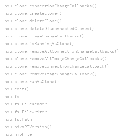
hou.clone.connectionChangeCallbacks()
hou.clone.createClone()
hou.clone.deleteClone()
hou.clone.deleteDisconnectedClones()
hou.clone.imageChangeCallbacks()
hou.clone.isRunningAsClone()
hou.clone.removeAllConnectionChangeCallbacks()
hou.clone.removeAllImageChangeCallbacks()
hou.clone.removeConnectionChangeCallback()
hou.clone.removeImageChangeCallback()
hou.clone.runAsClone()
hou.exit()
hou.fs
hou.fs.FileReader
hou.fs.FileWriter
hou.fs.Path
hou.hdkAPIVersion()
hou.hipFile