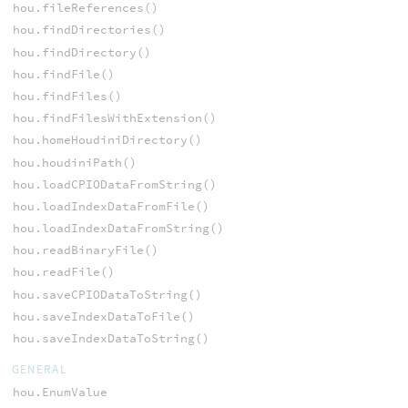
hou.fileReferences()
hou.findDirectories()
hou.findDirectory()
hou.findFile()
hou.findFiles()
hou.findFilesWithExtension()
hou.homeHoudiniDirectory()
hou.houdiniPath()
hou.loadCPIODataFromString()
hou.loadIndexDataFromFile()
hou.loadIndexDataFromString()
hou.readBinaryFile()
hou.readFile()
hou.saveCPIODataToString()
hou.saveIndexDataToFile()
hou.saveIndexDataToString()
GENERAL
hou.EnumValue