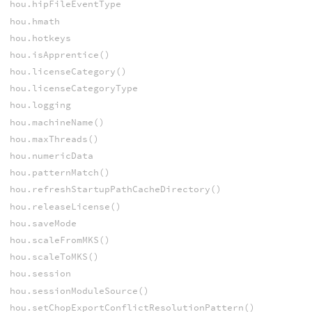
hou.hipFileEventType
hou.hmath
hou.hotkeys
hou.isApprentice()
hou.licenseCategory()
hou.licenseCategoryType
hou.logging
hou.machineName()
hou.maxThreads()
hou.numericData
hou.patternMatch()
hou.refreshStartupPathCacheDirectory()
hou.releaseLicense()
hou.saveMode
hou.scaleFromMKS()
hou.scaleToMKS()
hou.session
hou.sessionModuleSource()
hou.setChopExportConflictResolutionPattern()