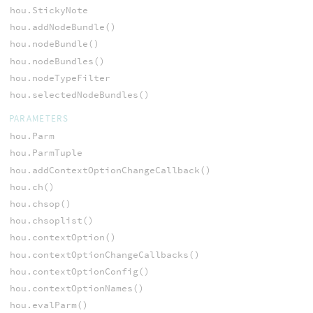
hou.StickyNote
hou.addNodeBundle()
hou.nodeBundle()
hou.nodeBundles()
hou.nodeTypeFilter
hou.selectedNodeBundles()
PARAMETERS
hou.Parm
hou.ParmTuple
hou.addContextOptionChangeCallback()
hou.ch()
hou.chsop()
hou.chsoplist()
hou.contextOption()
hou.contextOptionChangeCallbacks()
hou.contextOptionConfig()
hou.contextOptionNames()
hou.evalParm()