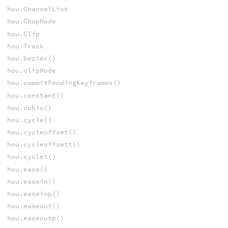
hou.ChannelList
hou.ChopNode
hou.Clip
hou.Track
hou.bezier()
hou.clipMode
hou.commitPendingKeyframes()
hou.constant()
hou.cubic()
hou.cycle()
hou.cycleoffset()
hou.cycleoffsett()
hou.cyclet()
hou.ease()
hou.easein()
hou.easeinp()
hou.easeout()
hou.easeoutp()