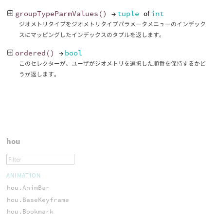
groupTypeParmValues
()
→
tuple
of
int
ジオメトリタイプをジオメトリタイプパラメータメニューのインデック
スにマッピングしたインデックスのタプルを返します。
ordered
()
→
bool
このセレクターが、ユーザがジオメトリを選択した順番を保持するかど
うか返します。
hou
ANIMATION
hou.AnimBar
hou.BaseKeyframe
hou.Bookmark