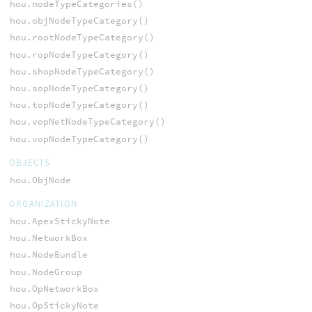
hou.nodeTypeCategories()
hou.objNodeTypeCategory()
hou.rootNodeTypeCategory()
hou.ropNodeTypeCategory()
hou.shopNodeTypeCategory()
hou.sopNodeTypeCategory()
hou.topNodeTypeCategory()
hou.vopNetNodeTypeCategory()
hou.vopNodeTypeCategory()
OBJECTS
hou.ObjNode
ORGANIZATION
hou.ApexStickyNote
hou.NetworkBox
hou.NodeBundle
hou.NodeGroup
hou.OpNetworkBox
hou.OpStickyNote