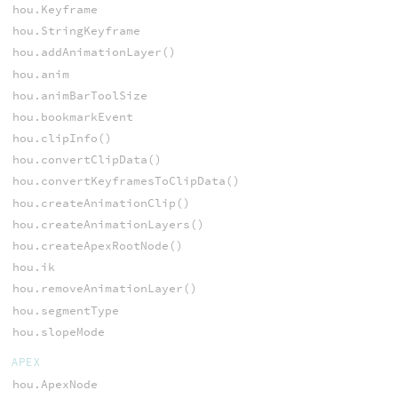
hou.Keyframe
hou.StringKeyframe
hou.addAnimationLayer()
hou.anim
hou.animBarToolSize
hou.bookmarkEvent
hou.clipInfo()
hou.convertClipData()
hou.convertKeyframesToClipData()
hou.createAnimationClip()
hou.createAnimationLayers()
hou.createApexRootNode()
hou.ik
hou.removeAnimationLayer()
hou.segmentType
hou.slopeMode
APEX
hou.ApexNode