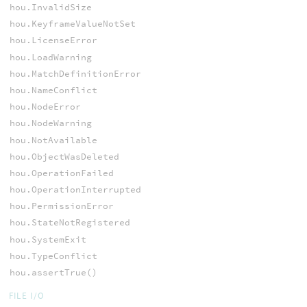
hou.InvalidSize
hou.KeyframeValueNotSet
hou.LicenseError
hou.LoadWarning
hou.MatchDefinitionError
hou.NameConflict
hou.NodeError
hou.NodeWarning
hou.NotAvailable
hou.ObjectWasDeleted
hou.OperationFailed
hou.OperationInterrupted
hou.PermissionError
hou.StateNotRegistered
hou.SystemExit
hou.TypeConflict
hou.assertTrue()
FILE I/O