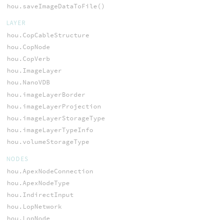
hou.saveImageDataToFile()
LAYER
hou.CopCableStructure
hou.CopNode
hou.CopVerb
hou.ImageLayer
hou.NanoVDB
hou.imageLayerBorder
hou.imageLayerProjection
hou.imageLayerStorageType
hou.imageLayerTypeInfo
hou.volumeStorageType
NODES
hou.ApexNodeConnection
hou.ApexNodeType
hou.IndirectInput
hou.LopNetwork
hou.LopNode