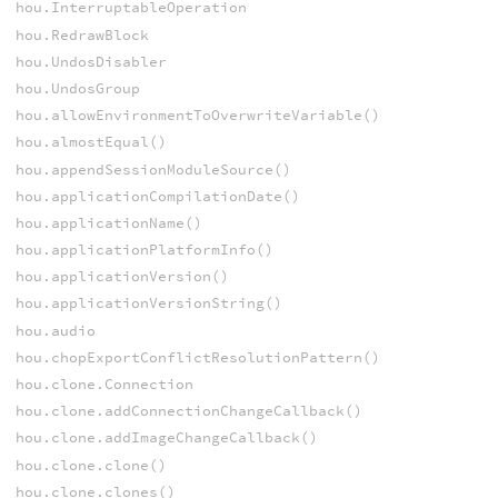
hou.InterruptableOperation
hou.RedrawBlock
hou.UndosDisabler
hou.UndosGroup
hou.allowEnvironmentToOverwriteVariable()
hou.almostEqual()
hou.appendSessionModuleSource()
hou.applicationCompilationDate()
hou.applicationName()
hou.applicationPlatformInfo()
hou.applicationVersion()
hou.applicationVersionString()
hou.audio
hou.chopExportConflictResolutionPattern()
hou.clone.Connection
hou.clone.addConnectionChangeCallback()
hou.clone.addImageChangeCallback()
hou.clone.clone()
hou.clone.clones()