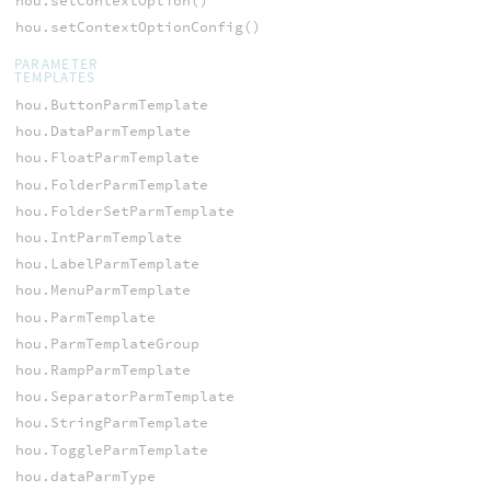
hou.setContextOption()
hou.setContextOptionConfig()
PARAMETER
TEMPLATES
hou.ButtonParmTemplate
hou.DataParmTemplate
hou.FloatParmTemplate
hou.FolderParmTemplate
hou.FolderSetParmTemplate
hou.IntParmTemplate
hou.LabelParmTemplate
hou.MenuParmTemplate
hou.ParmTemplate
hou.ParmTemplateGroup
hou.RampParmTemplate
hou.SeparatorParmTemplate
hou.StringParmTemplate
hou.ToggleParmTemplate
hou.dataParmType