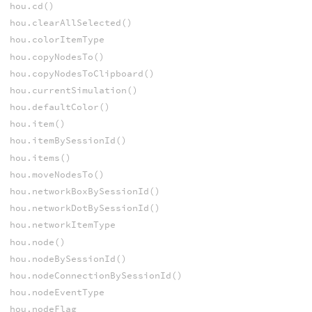
hou.cd()
hou.clearAllSelected()
hou.colorItemType
hou.copyNodesTo()
hou.copyNodesToClipboard()
hou.currentSimulation()
hou.defaultColor()
hou.item()
hou.itemBySessionId()
hou.items()
hou.moveNodesTo()
hou.networkBoxBySessionId()
hou.networkDotBySessionId()
hou.networkItemType
hou.node()
hou.nodeBySessionId()
hou.nodeConnectionBySessionId()
hou.nodeEventType
hou.nodeFlag