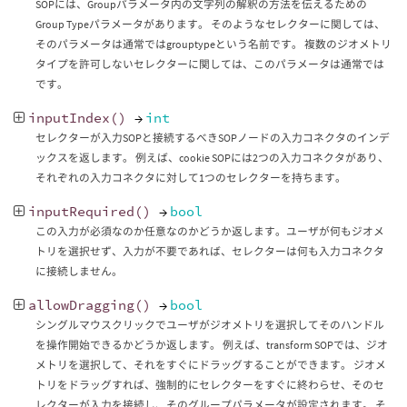
SOPには、Groupパラメータ内の文字列の解釈の方法を伝えるための
Group Typeパラメータがあります。 そのようなセレクターに関しては、
そのパラメータは通常ではgrouptypeという名前です。 複数のジオメトリ
タイプを許可しないセレクターに関しては、このパラメータは通常では
です。
inputIndex
()
→
int
セレクターが入力SOPと接続するべきSOPノードの入力コネクタのインデ
ックスを返します。 例えば、cookie SOPには2つの入力コネクタがあり、
それぞれの入力コネクタに対して1つのセレクターを持ちます。
inputRequired
()
→
bool
この入力が必須なのか任意なのかどうか返します。ユーザが何もジオメ
トリを選択せず、入力が不要であれば、セレクターは何も入力コネクタ
に接続しません。
allowDragging
()
→
bool
シングルマウスクリックでユーザがジオメトリを選択してそのハンドル
を操作開始できるかどうか返します。 例えば、transform SOPでは、ジオ
メトリを選択して、それをすぐにドラッグすることができます。 ジオメ
トリをドラッグすれば、強制的にセレクターをすぐに終わらせ、そのセ
レクターが入力を接続し、そのグループパラメータが設定されます。 そ