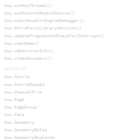
hou.setMaxThreads()
hou.setSessionModuleSource()
hou.startHoudiniEngineDebugger()
hou.thirdPartyLibraryVersions()
hou.updateProgressAndCheckForInterrupt()
hou.userName()
hou.vdbVersionInfo()
hou.videoEncoders()
GEOMETRY
hou.Attrib
hou.AttribDataId
hou.ChannelPrim
hou.Edge
hou.EdgeGroup
hou.Face
hou.Geometry
hou.GeometryDelta
hou.GeometryRayCache