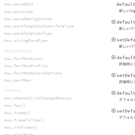
defaul
hou.parmData
新しいTog
hou.parmLook
hou.parmNamingScheme
defaul
hou.parmTemplateInterfaceType
新しいパ
hou.parmTemplateType
setDef
hou.stringParmType
新しいパラ
PERFORMANCE
defaul
hou.PerfMonEvent
評価時に
hou.PerfMonProfile
hou.PerfMonRecordOptions
setDef
hou.perfMon
評価時に
PLAYBAR
defaul
hou.channelListChangedReason
デフォル
hou.fps()
setDef
hou.frame()
デフォル
hou.frameToTime()
hou.intFrame()
hou.playMode