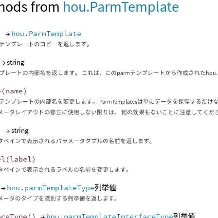
hods from
hou.ParmTemplate
)
→
hou.ParmTemplate
rmテンプレートのコピーを返します。
→ string
ンプレートの内部名を返します。 これは、このparmテンプレートから作成されたhou.P
e
(
name
)
mテンプレートの内部名を変更します。 ParmTemplatesは単にデータを保存するだけ
メータレイアウトの修正に使用しない限りは、 何の効果もないことに注意してくだ
)
→ string
タペインで表示されるパラメータタプルの名前を返します。
el
(
label
)
タペインで表示されるラベルの名前を変更します。
→
hou.parmTemplateType
列挙値
メータのタイプを識別する列挙値を返します。
aceType
()
→
hou.parmTemplateInterfaceType
列挙値