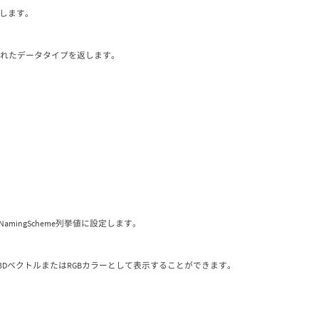
を返します。
スに保存されたデータタイプを返します。
。
NamingScheme列挙値に設定します。
3DベクトルまたはRGBカラーとして表示することができます。