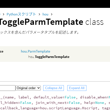
0
Pythonスクリプト
hou
ToggleParmTemplate
class
ックスを含んだパラメータタプルを記述します。
nce
hou.ParmTemplate
hou.
ToggleParmTemplate
Collapse All
Expand All
__
(
name
,
label
,
default_value
=
False
,
disable_when
=
el_hidden
=
False
,
join_with_next
=
False
,
help
=
None
,
_callback_language
=
hou
.
scriptLanguage
.
Hscript
,
tag