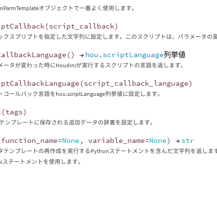
ttonParmTemplateオブジェクトで一番よく使用します。
iptCallback
(
script_callback
)
ックスプリプトを指定した文字列に設定します。このスクリプトは、パラメータの
CallbackLanguage
()
→
hou.scriptLanguage
列挙値
メータが変わった時にHoudiniが実行するスクリプトの言語を返します。
iptCallbackLanguage
(
script_callback_language
)
コールバック言語をhou.scriptLanguage列挙値に設定します。
s
(
tags
)
rmテンプレートに保存される追加データの辞書を設定します。
(
function_name
=
None
,
variable_name
=
None
)
→
str
テンプレートの再作成を実行するPythonステートメントを含んだ文字列を返します。 この文字
xecステートメントを使用します。