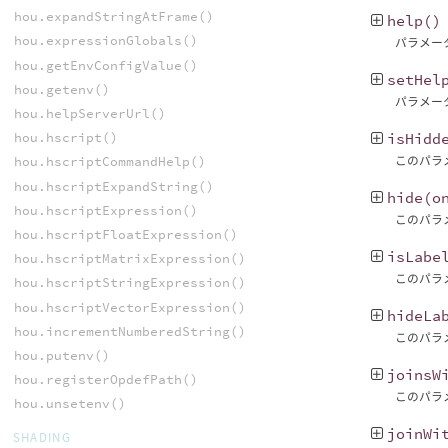
hou.expandStringAtFrame()
help
()
hou.expressionGlobals()
パラメー
hou.getEnvConfigValue()
setHel
hou.getenv()
パラメー
hou.helpServerUrl()
hou.hscript()
isHidd
このパラ
hou.hscriptCommandHelp()
hou.hscriptExpandString()
hide
(
o
hou.hscriptExpression()
このパラ
hou.hscriptFloatExpression()
isLabe
hou.hscriptMatrixExpression()
このパラ
hou.hscriptStringExpression()
hou.hscriptVectorExpression()
hideLa
hou.incrementNumberedString()
このパラ
hou.putenv()
joinsW
hou.registerOpdefPath()
このパラ
hou.unsetenv()
joinWi
SHADING