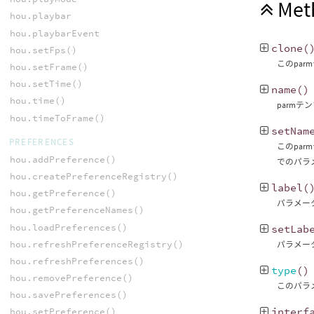
Met
hou.playbar
hou.playbarEvent
clone
(
hou.setFps()
このpa
hou.setFrame()
hou.setTime()
name
()
hou.time()
parmテ
hou.timeToFrame()
setNam
PREFERENCES
このpar
hou.addPreference()
でのパラ
hou.createPreferenceRegistry()
label
(
hou.getPreference()
パラメー
hou.getPreferenceNames()
hou.loadPreferences()
setLab
hou.refreshPreferenceRegistry()
パラメー
hou.refreshPreferences()
type
()
hou.removePreference()
このパラ
hou.savePreferences()
interf
hou.setPreference()