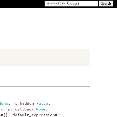
None
,
is_hidden
=
False
,
script_callback
=
None
,
s
=
{},
default_expression
=
""
,