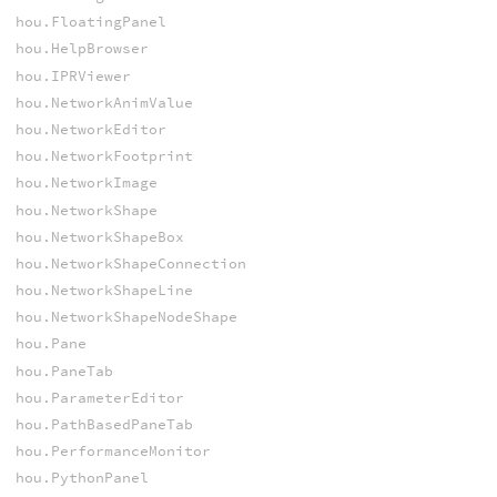
hou.FloatingPanel
hou.HelpBrowser
hou.IPRViewer
hou.NetworkAnimValue
hou.NetworkEditor
hou.NetworkFootprint
hou.NetworkImage
hou.NetworkShape
hou.NetworkShapeBox
hou.NetworkShapeConnection
hou.NetworkShapeLine
hou.NetworkShapeNodeShape
hou.Pane
hou.PaneTab
hou.ParameterEditor
hou.PathBasedPaneTab
hou.PerformanceMonitor
hou.PythonPanel