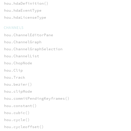
hou.hdaDefinition()
hou.hdaEventType
hou.hdaLicenseType
CHANNELS
hou.ChannelEditorPane
hou.ChannelGraph
hou.ChannelGraphSelection
hou.ChannelList
hou.ChopNode
hou.Clip
hou.Track
hou.bezier()
hou.clipMode
hou.commitPendingKeyframes()
hou.constant()
hou.cubic()
hou.cycle()
hou.cycleoffset()