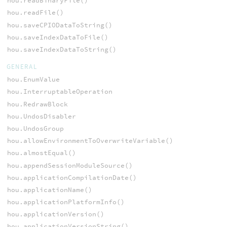
hou.readBinaryFile()
hou.readFile()
hou.saveCPIODataToString()
hou.saveIndexDataToFile()
hou.saveIndexDataToString()
GENERAL
hou.EnumValue
hou.InterruptableOperation
hou.RedrawBlock
hou.UndosDisabler
hou.UndosGroup
hou.allowEnvironmentToOverwriteVariable()
hou.almostEqual()
hou.appendSessionModuleSource()
hou.applicationCompilationDate()
hou.applicationName()
hou.applicationPlatformInfo()
hou.applicationVersion()
hou.applicationVersionString()