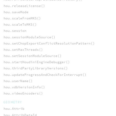
hou.releaseLicense()
hou.saveMode
hou.scaleFromMKS()
hou.scaleToMKS()
hou.session
hou.sessionModuleSource()
hou.setChopExportConflictResolutionPattern()
hou.setMaxThreads()
hou.setSessionModuleSource()
hou.startHoudiniEngineDebugger()
hou.thirdPartyLibraryVersions()
hou.updateProgressAndCheckForInterrupt()
hou.userName()
hou.vdbVersionInfo()
hou.videoEncoders()
GEOMETRY
hou.Attrib
hou.AttribDataId