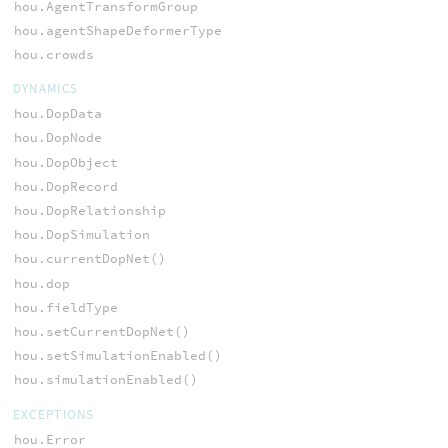
hou.AgentTransformGroup
hou.agentShapeDeformerType
hou.crowds
DYNAMICS
hou.DopData
hou.DopNode
hou.DopObject
hou.DopRecord
hou.DopRelationship
hou.DopSimulation
hou.currentDopNet()
hou.dop
hou.fieldType
hou.setCurrentDopNet()
hou.setSimulationEnabled()
hou.simulationEnabled()
EXCEPTIONS
hou.Error