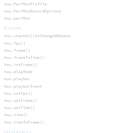
hou.PerfMonProfile
hou.PerfMonRecordOptions
hou.perfMon
PLAYBAR
hou.channelListChangedReason
hou.fps()
hou.frame()
hou.frameToTime()
hou.intFrame()
hou.playMode
hou.playbar
hou.playbarEvent
hou.setFps()
hou.setFrame()
hou.setTime()
hou.time()
hou.timeToFrame()
PREFERENCES