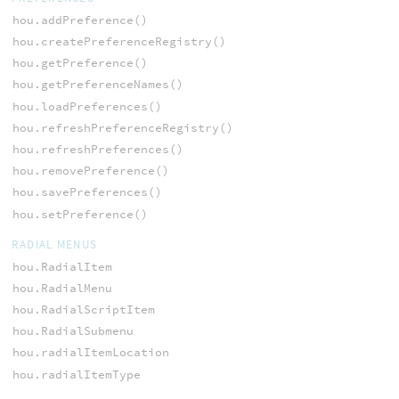
hou.addPreference()
hou.createPreferenceRegistry()
hou.getPreference()
hou.getPreferenceNames()
hou.loadPreferences()
hou.refreshPreferenceRegistry()
hou.refreshPreferences()
hou.removePreference()
hou.savePreferences()
hou.setPreference()
RADIAL MENUS
hou.RadialItem
hou.RadialMenu
hou.RadialScriptItem
hou.RadialSubmenu
hou.radialItemLocation
hou.radialItemType