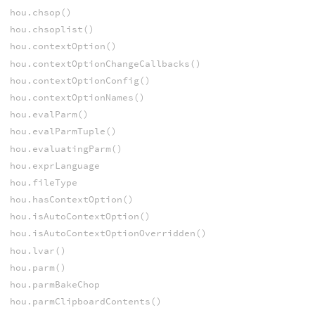
hou.chsop()
hou.chsoplist()
hou.contextOption()
hou.contextOptionChangeCallbacks()
hou.contextOptionConfig()
hou.contextOptionNames()
hou.evalParm()
hou.evalParmTuple()
hou.evaluatingParm()
hou.exprLanguage
hou.fileType
hou.hasContextOption()
hou.isAutoContextOption()
hou.isAutoContextOptionOverridden()
hou.lvar()
hou.parm()
hou.parmBakeChop
hou.parmClipboardContents()