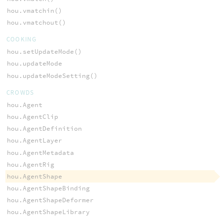
hou.vmatchin()
hou.vmatchout()
COOKING
hou.setUpdateMode()
hou.updateMode
hou.updateModeSetting()
CROWDS
hou.Agent
hou.AgentClip
hou.AgentDefinition
hou.AgentLayer
hou.AgentMetadata
hou.AgentRig
hou.AgentShape
hou.AgentShapeBinding
hou.AgentShapeDeformer
hou.AgentShapeLibrary