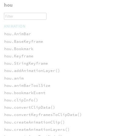
hou
ANIMATION
hou.AnimBar
hou.BaseKeyframe
hou.Bookmark
hou.Keyframe
hou.StringKeyframe
hou.addAnimationLayer()
hou.anim
hou.animBarToolSize
hou.bookmarkEvent
hou.clipInfo()
hou.convertClipData()
hou.convertKeyframesToClipData()
hou.createAnimationClip()
hou.createAnimationLayers()