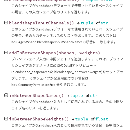
このシェイプがBlendshapeデフォーマで使用されているベースシェイプ
の場合、その入力シェイプ名のリストを返します。
blendshapeInputChannels
()
→
tuple
of
str
このシェイプがBlendshapeデフォーマで使用されているベースシェイプ
の場合、その入力チャンネル名のリストを返します。 このリストは
hou.AgentShape.blendshapeInputShapeNamesの順番に一致します。
addInBetweenShapes
(
shapes
,
weights
)
ブレンドシェイプ入力に中間シェイプを追加します。 これは、プライマ
リシェイプのジオメトリに必須のDetailアトリビュート
(blendshape_shapenamesとblendshape_inbetweenweights)をセットアッ
プします。 そのシェイプが変更可能でない場合は
hou.GeometryPermissionErrorを引き起こします。
inBetweenShapeNames
()
→
tuple
of
str
このシェイプがBlendshape入力として使用されている場合、その中間シ
ェイプ名のリストを返します。
inBetweenShapeWeights
()
→
tuple
of
float
このシェイプがBlendshape入力として使用されている場合、各中間シェ