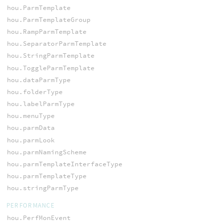
hou.ParmTemplate
hou.ParmTemplateGroup
hou.RampParmTemplate
hou.SeparatorParmTemplate
hou.StringParmTemplate
hou.ToggleParmTemplate
hou.dataParmType
hou.folderType
hou.labelParmType
hou.menuType
hou.parmData
hou.parmLook
hou.parmNamingScheme
hou.parmTemplateInterfaceType
hou.parmTemplateType
hou.stringParmType
PERFORMANCE
hou.PerfMonEvent