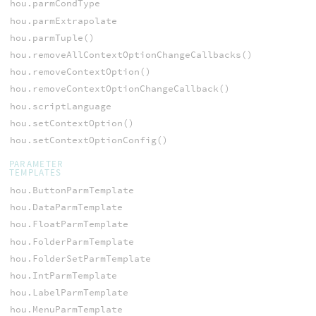
hou.parmCondType
hou.parmExtrapolate
hou.parmTuple()
hou.removeAllContextOptionChangeCallbacks()
hou.removeContextOption()
hou.removeContextOptionChangeCallback()
hou.scriptLanguage
hou.setContextOption()
hou.setContextOptionConfig()
PARAMETER
TEMPLATES
hou.ButtonParmTemplate
hou.DataParmTemplate
hou.FloatParmTemplate
hou.FolderParmTemplate
hou.FolderSetParmTemplate
hou.IntParmTemplate
hou.LabelParmTemplate
hou.MenuParmTemplate