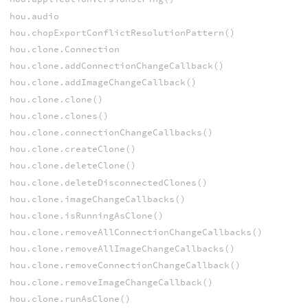
hou.audio
hou.chopExportConflictResolutionPattern()
hou.clone.Connection
hou.clone.addConnectionChangeCallback()
hou.clone.addImageChangeCallback()
hou.clone.clone()
hou.clone.clones()
hou.clone.connectionChangeCallbacks()
hou.clone.createClone()
hou.clone.deleteClone()
hou.clone.deleteDisconnectedClones()
hou.clone.imageChangeCallbacks()
hou.clone.isRunningAsClone()
hou.clone.removeAllConnectionChangeCallbacks()
hou.clone.removeAllImageChangeCallbacks()
hou.clone.removeConnectionChangeCallback()
hou.clone.removeImageChangeCallback()
hou.clone.runAsClone()