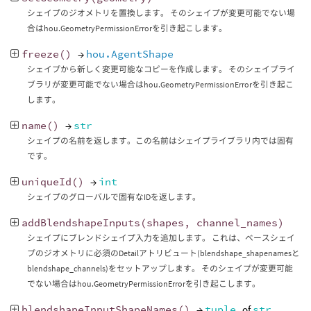
シェイプのジオメトリを置換します。 そのシェイプが変更可能でない場
合はhou.GeometryPermissionErrorを引き起こします。
freeze
()
→
hou.AgentShape
シェイプから新しく変更可能なコピーを作成します。 そのシェイプライ
ブラリが変更可能でない場合はhou.GeometryPermissionErrorを引き起こ
します。
name
()
→
str
シェイプの名前を返します。この名前はシェイプライブラリ内では固有
です。
uniqueId
()
→
int
シェイプのグローバルで固有なIDを返します。
addBlendshapeInputs
(
shapes
,
channel_names
)
シェイプにブレンドシェイプ入力を追加します。 これは、ベースシェイ
プのジオメトリに必須のDetailアトリビュート(blendshape_shapenamesと
blendshape_channels)をセットアップします。 そのシェイプが変更可能
でない場合はhou.GeometryPermissionErrorを引き起こします。
blendshapeInputShapeNames
()
→
tuple
of
str