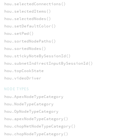
hou.selectedConnections()
hou.selectedItems()
hou.selectedNodes()
hou.setDefaultColor()
hou.setPwd()
hou.sortedNodePaths()
hou.sortedNodes()
hou.stickyNoteBySessionId()
hou.subnetIndirectInputBySessionId()
hou.topCookState
hou.videoDriver
NODE TYPES
hou.ApexNodeTypeCategory
hou.NodeTypeCategory
hou.OpNodeTypeCategory
hou.apexNodeTypeCategory()
hou.chopNetNodeTypeCategory()
hou.chopNodeTypeCategory()