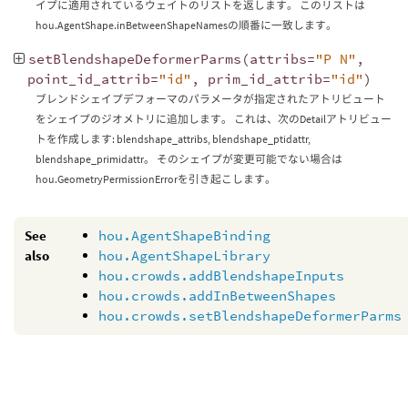
イプに適用されているウェイトのリストを返します。 このリストは
hou.AgentShape.inBetweenShapeNamesの順番に一致します。
setBlendshapeDeformerParms
(
attribs
=
"P N"
,
point_id_attrib
=
"id"
,
prim_id_attrib
=
"id"
)
ブレンドシェイプデフォーマのパラメータが指定されたアトリビュート
をシェイプのジオメトリに追加します。 これは、次のDetailアトリビュー
トを作成します: blendshape_attribs, blendshape_ptidattr,
blendshape_primidattr。 そのシェイプが変更可能でない場合は
hou.GeometryPermissionErrorを引き起こします。
See
hou.AgentShapeBinding
also
hou.AgentShapeLibrary
hou.crowds.addBlendshapeInputs
hou.crowds.addInBetweenShapes
hou.crowds.setBlendshapeDeformerParms