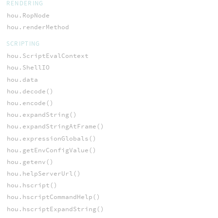
RENDERING
hou.RopNode
hou.renderMethod
SCRIPTING
hou.ScriptEvalContext
hou.ShellIO
hou.data
hou.decode()
hou.encode()
hou.expandString()
hou.expandStringAtFrame()
hou.expressionGlobals()
hou.getEnvConfigValue()
hou.getenv()
hou.helpServerUrl()
hou.hscript()
hou.hscriptCommandHelp()
hou.hscriptExpandString()