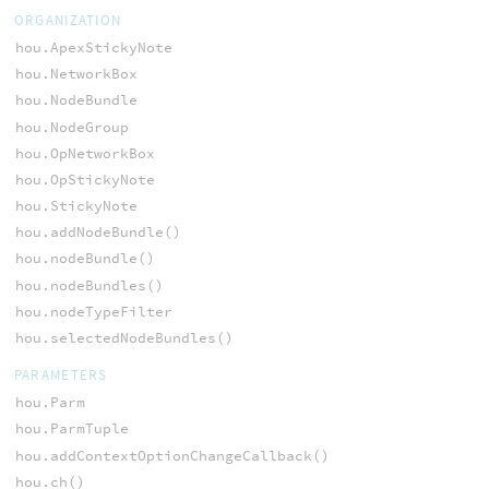
ORGANIZATION
hou.ApexStickyNote
hou.NetworkBox
hou.NodeBundle
hou.NodeGroup
hou.OpNetworkBox
hou.OpStickyNote
hou.StickyNote
hou.addNodeBundle()
hou.nodeBundle()
hou.nodeBundles()
hou.nodeTypeFilter
hou.selectedNodeBundles()
PARAMETERS
hou.Parm
hou.ParmTuple
hou.addContextOptionChangeCallback()
hou.ch()