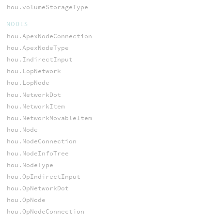
hou.volumeStorageType
NODES
hou.ApexNodeConnection
hou.ApexNodeType
hou.IndirectInput
hou.LopNetwork
hou.LopNode
hou.NetworkDot
hou.NetworkItem
hou.NetworkMovableItem
hou.Node
hou.NodeConnection
hou.NodeInfoTree
hou.NodeType
hou.OpIndirectInput
hou.OpNetworkDot
hou.OpNode
hou.OpNodeConnection