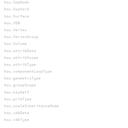
hou.SopNode
hou.SopVerb
hou.Surface
hou.VDB
hou.Vertex
hou.VertexGroup
hou.Volume
hou.attribData
hou.attribScope
hou.attribType
hou.componentLoopType
hou.geometryType
hou.groupScope
hou.keyHalf
hou.primType
hou.scaleInheritanceMode
hou.vdbData
hou.vdbType