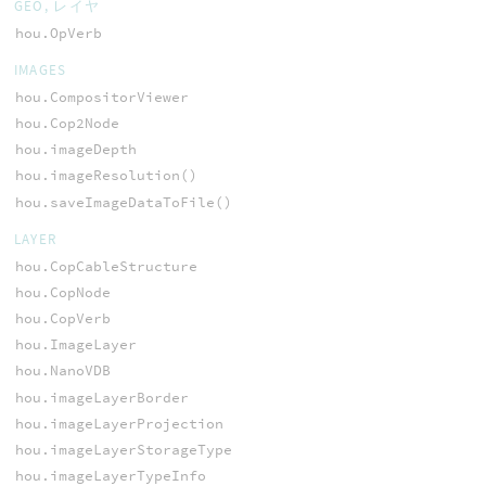
GEO, レイヤ
hou.OpVerb
IMAGES
hou.CompositorViewer
hou.Cop2Node
hou.imageDepth
hou.imageResolution()
hou.saveImageDataToFile()
LAYER
hou.CopCableStructure
hou.CopNode
hou.CopVerb
hou.ImageLayer
hou.NanoVDB
hou.imageLayerBorder
hou.imageLayerProjection
hou.imageLayerStorageType
hou.imageLayerTypeInfo