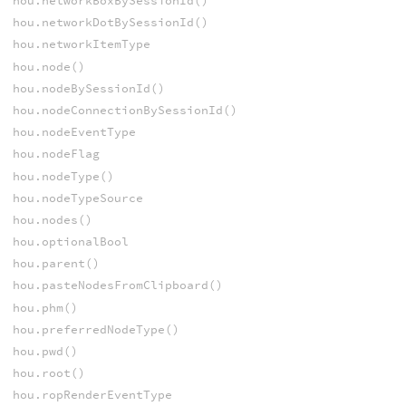
hou.networkBoxBySessionId()
hou.networkDotBySessionId()
hou.networkItemType
hou.node()
hou.nodeBySessionId()
hou.nodeConnectionBySessionId()
hou.nodeEventType
hou.nodeFlag
hou.nodeType()
hou.nodeTypeSource
hou.nodes()
hou.optionalBool
hou.parent()
hou.pasteNodesFromClipboard()
hou.phm()
hou.preferredNodeType()
hou.pwd()
hou.root()
hou.ropRenderEventType