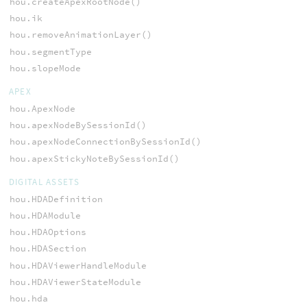
hou.createApexRootNode()
hou.ik
hou.removeAnimationLayer()
hou.segmentType
hou.slopeMode
APEX
hou.ApexNode
hou.apexNodeBySessionId()
hou.apexNodeConnectionBySessionId()
hou.apexStickyNoteBySessionId()
DIGITAL ASSETS
hou.HDADefinition
hou.HDAModule
hou.HDAOptions
hou.HDASection
hou.HDAViewerHandleModule
hou.HDAViewerStateModule
hou.hda