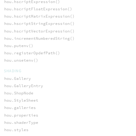
hou.hscriptExpression()
hou.hscriptFloatExpression()
hou.hscriptMatrixExpression()
hou.hscriptStringExpression()
hou.hscriptVectorExpression()
hou.incrementNumberedString()
hou.putenv()
hou.registerOpdefPath()
hou.unsetenv()
SHADING
hou.Gallery
hou.GalleryEntry
hou.ShopNode
hou.StyleSheet
hou.galleries
hou.properties
hou.shaderType
hou.styles