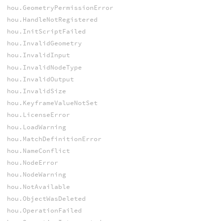
hou.GeometryPermissionError
hou.HandleNotRegistered
hou.InitScriptFailed
hou.InvalidGeometry
hou.InvalidInput
hou.InvalidNodeType
hou.InvalidOutput
hou.InvalidSize
hou.KeyframeValueNotSet
hou.LicenseError
hou.LoadWarning
hou.MatchDefinitionError
hou.NameConflict
hou.NodeError
hou.NodeWarning
hou.NotAvailable
hou.ObjectWasDeleted
hou.OperationFailed