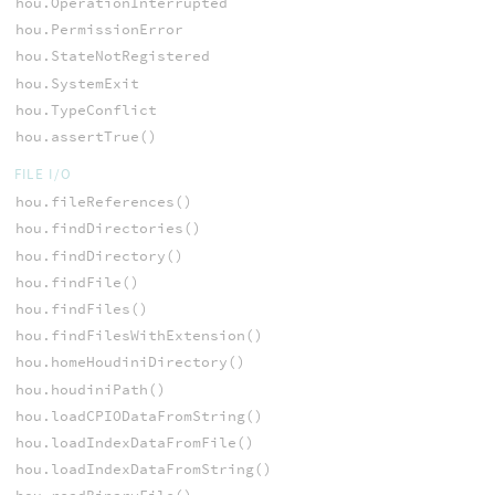
hou.OperationInterrupted
hou.PermissionError
hou.StateNotRegistered
hou.SystemExit
hou.TypeConflict
hou.assertTrue()
FILE I/O
hou.fileReferences()
hou.findDirectories()
hou.findDirectory()
hou.findFile()
hou.findFiles()
hou.findFilesWithExtension()
hou.homeHoudiniDirectory()
hou.houdiniPath()
hou.loadCPIODataFromString()
hou.loadIndexDataFromFile()
hou.loadIndexDataFromString()