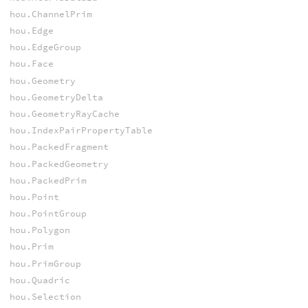
hou.ChannelPrim
hou.Edge
hou.EdgeGroup
hou.Face
hou.Geometry
hou.GeometryDelta
hou.GeometryRayCache
hou.IndexPairPropertyTable
hou.PackedFragment
hou.PackedGeometry
hou.PackedPrim
hou.Point
hou.PointGroup
hou.Polygon
hou.Prim
hou.PrimGroup
hou.Quadric
hou.Selection