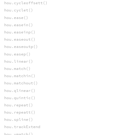
hou.cycleoffsett()
hou.cyclet()
hou.ease()
hou.easein()
hou.easeinp()
hou.easeout()
hou.easeoutp()
hou.easep()
hou.linear()
hou.match()
hou.matchin()
hou.matchout()
hou.qlinear()
hou.quintic()
hou.repeat()
hou.repeatt()
hou.spline()
hou.trackExtend
hou.vmatch()