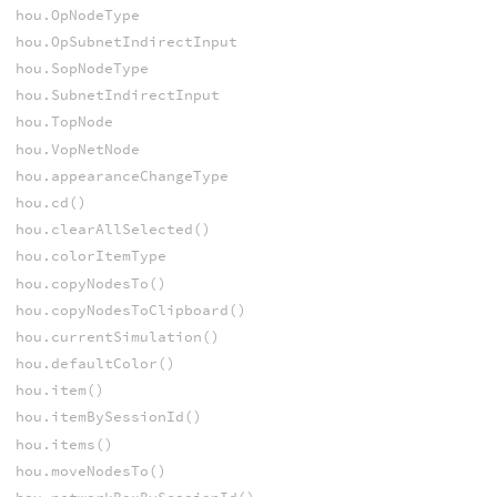
hou.OpNodeType
hou.OpSubnetIndirectInput
hou.SopNodeType
hou.SubnetIndirectInput
hou.TopNode
hou.VopNetNode
hou.appearanceChangeType
hou.cd()
hou.clearAllSelected()
hou.colorItemType
hou.copyNodesTo()
hou.copyNodesToClipboard()
hou.currentSimulation()
hou.defaultColor()
hou.item()
hou.itemBySessionId()
hou.items()
hou.moveNodesTo()