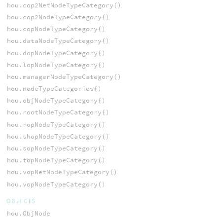
hou.cop2NetNodeTypeCategory()
hou.cop2NodeTypeCategory()
hou.copNodeTypeCategory()
hou.dataNodeTypeCategory()
hou.dopNodeTypeCategory()
hou.lopNodeTypeCategory()
hou.managerNodeTypeCategory()
hou.nodeTypeCategories()
hou.objNodeTypeCategory()
hou.rootNodeTypeCategory()
hou.ropNodeTypeCategory()
hou.shopNodeTypeCategory()
hou.sopNodeTypeCategory()
hou.topNodeTypeCategory()
hou.vopNetNodeTypeCategory()
hou.vopNodeTypeCategory()
OBJECTS
hou.ObjNode