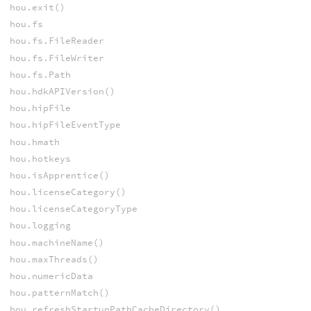
hou.exit()
hou.fs
hou.fs.FileReader
hou.fs.FileWriter
hou.fs.Path
hou.hdkAPIVersion()
hou.hipFile
hou.hipFileEventType
hou.hmath
hou.hotkeys
hou.isApprentice()
hou.licenseCategory()
hou.licenseCategoryType
hou.logging
hou.machineName()
hou.maxThreads()
hou.numericData
hou.patternMatch()
hou.refreshStartupPathCacheDirectory()