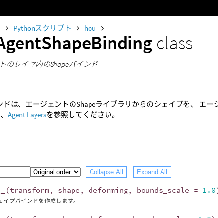
0
Pythonスクリプト
hou
AgentShapeBinding
class
トのレイヤ内のShapeバインド
バインドは、エージェントのShapeライブラリからのシェイプを、 
は、
Agent Layers
を参照してください。
Collapse All
Expand All
__
(
transform
,
shape
,
deforming
,
bounds_scale
=
1.0
ェイプバインドを作成します。