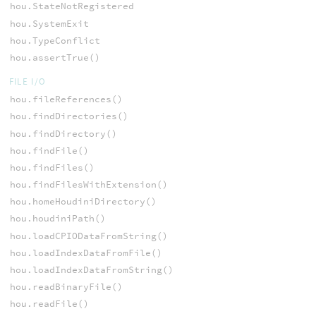
hou.StateNotRegistered
hou.SystemExit
hou.TypeConflict
hou.assertTrue()
FILE I/O
hou.fileReferences()
hou.findDirectories()
hou.findDirectory()
hou.findFile()
hou.findFiles()
hou.findFilesWithExtension()
hou.homeHoudiniDirectory()
hou.houdiniPath()
hou.loadCPIODataFromString()
hou.loadIndexDataFromFile()
hou.loadIndexDataFromString()
hou.readBinaryFile()
hou.readFile()