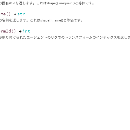
固有のidを返します。これはshape().uniqueId()と等価です。
ame
()
→
str
名前を返します。これはshape().name()と等価です。
ormId
()
→
int
が取り付けられたエージェントのリグでのトランスフォームのインデックスを返し