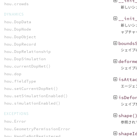
__init
hou.crowds
新しいシ
DYNAMICS
__init
hou.DopData
新しいシ
hou.DopNode
ャプチャ
hou.DopObject
bounds
hou.DopRecord
シェイプ
hou.DopRelationship
hou.DopSimulation
deform
hou.currentDopNet()
シェイプ
hou.dop
isAtta
hou.fieldType
エージェ
hou.setCurrentDopNet()
hou.setSimulationEnabled()
isDefo
hou.simulationEnabled()
シェイプ
EXCEPTIONS
shape
(
hou.Error
参照され
hou.GeometryPermissionError
shapeI
hou.HandleNotRegistered