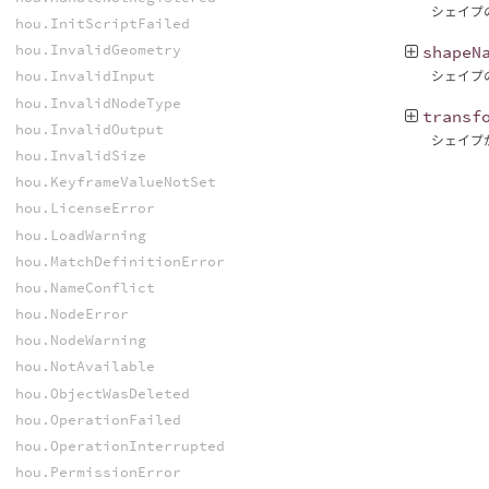
シェイプの
hou.InitScriptFailed
hou.InvalidGeometry
shapeN
hou.InvalidInput
シェイプの
hou.InvalidNodeType
transf
hou.InvalidOutput
シェイプ
hou.InvalidSize
hou.KeyframeValueNotSet
hou.LicenseError
hou.LoadWarning
hou.MatchDefinitionError
hou.NameConflict
hou.NodeError
hou.NodeWarning
hou.NotAvailable
hou.ObjectWasDeleted
hou.OperationFailed
hou.OperationInterrupted
hou.PermissionError