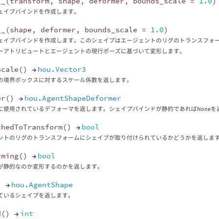
__
(
transform
,
shape
,
deformer
,
bounds_scale
=
1.0
)
ェイプバインドを作成します。
__
(
shape
,
deformer
,
bounds_scale
=
1.0
)
ェイプバインドを作成します。このシェイプはエージェントのリグのトランスフォー
ーアトリビュートとエージェントの現行ポーズに基づいて変形します。
Scale
()
→
hou.Vector3
の境界ボックスに対するスケール係数を返します。
er
()
→
hou.AgentShapeDeformer
に使用されているデフォーマを返します。シェイプバインドが静的であればNoneを
chedToTransform
()
→
bool
ントのリグのトランスフォームにシェイプが取り付けられているかどうかを返しま
rming
()
→
bool
が静的なのか変形するのかを返します。
)
→
hou.AgentShape
ているシェイプを返します。
d
()
→
int