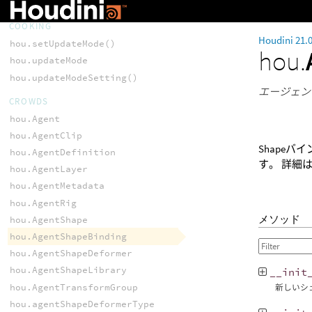
hou.vmatchout()
COOKING
Houdini 21.
hou.setUpdateMode()
hou.
hou.updateMode
hou.updateModeSetting()
エージェン
CROWDS
hou.Agent
hou.AgentClip
Shape
hou.AgentDefinition
す。 詳細
hou.AgentLayer
hou.AgentMetadata
hou.AgentRig
メソッド
hou.AgentShape
hou.AgentShapeBinding
hou.AgentShapeDeformer
hou.AgentShapeLibrary
__init
hou.AgentTransformGroup
新しいシ
hou.agentShapeDeformerType