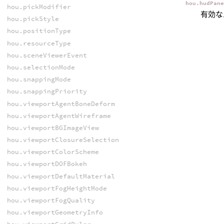
hou.hudPan
hou.pickModifier
有効な
hou.pickStyle
hou.positionType
hou.resourceType
hou.sceneViewerEvent
hou.selectionMode
hou.snappingMode
hou.snappingPriority
hou.viewportAgentBoneDeform
hou.viewportAgentWireframe
hou.viewportBGImageView
hou.viewportClosureSelection
hou.viewportColorScheme
hou.viewportDOFBokeh
hou.viewportDefaultMaterial
hou.viewportFogHeightMode
hou.viewportFogQuality
hou.viewportGeometryInfo