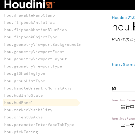
hou.drawableGeometryType
hou.drawableHighlightMode
hou.drawableRampClamp
Houdini 21.
hou.
hou.flipbookAntialias
hou.flipbookMotionBlurBias
hou.flipbookObjectType
HUDパネ
hou.geometryViewportBackgroundImageFitMode
hou.geometryViewportEvent
hou.geometryViewportLayout
hou.Scen
hou.geometryViewportType
hou.glShadingType
hou.groupListType
値
hou.handleOrientToNormalAxis
hou.hudInfoState
hou.hudPan
hou.hudPanel
実行中
hou.markerVisibility
hou.orientUpAxis
hou.hudPan
hou.parameterInterfaceTabType
ユーザ
hou.pickFacing