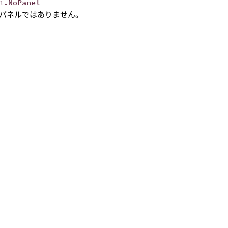
.NoPanel
el
パネルではありません。