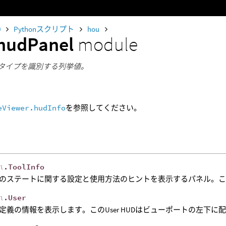
0
Pythonスクリプト
hou
hudPanel
module
ルタイプを識別する列挙値。
eViewer.hudInfo
を参照してください。
.ToolInfo
el
のステートに関する設定と使用方法のヒントを表示するパネル。こ
.User
el
定義の情報を表示します。このUser HUDはビューポートの左下に