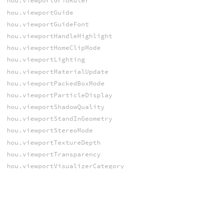
hou.viewportGridRuler
hou.viewportGuide
hou.viewportGuideFont
hou.viewportHandleHighlight
hou.viewportHomeClipMode
hou.viewportLighting
hou.viewportMaterialUpdate
hou.viewportPackedBoxMode
hou.viewportParticleDisplay
hou.viewportShadowQuality
hou.viewportStandInGeometry
hou.viewportStereoMode
hou.viewportTextureDepth
hou.viewportTransparency
hou.viewportVisualizerCategory
hou.viewportVisualizerEventType
hou.viewportVisualizerScope
hou.viewportVisualizers
hou.viewportVolumeBSplines