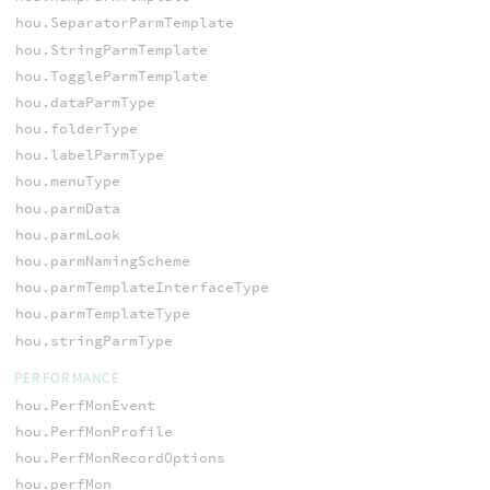
hou.SeparatorParmTemplate
hou.StringParmTemplate
hou.ToggleParmTemplate
hou.dataParmType
hou.folderType
hou.labelParmType
hou.menuType
hou.parmData
hou.parmLook
hou.parmNamingScheme
hou.parmTemplateInterfaceType
hou.parmTemplateType
hou.stringParmType
PERFORMANCE
hou.PerfMonEvent
hou.PerfMonProfile
hou.PerfMonRecordOptions
hou.perfMon