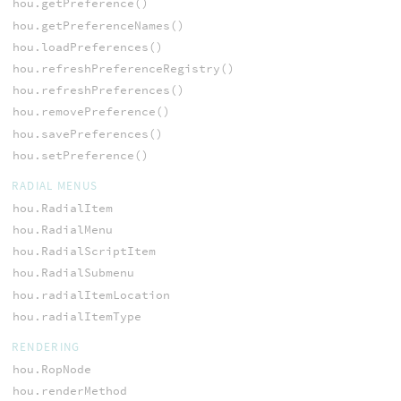
hou.getPreference()
hou.getPreferenceNames()
hou.loadPreferences()
hou.refreshPreferenceRegistry()
hou.refreshPreferences()
hou.removePreference()
hou.savePreferences()
hou.setPreference()
RADIAL MENUS
hou.RadialItem
hou.RadialMenu
hou.RadialScriptItem
hou.RadialSubmenu
hou.radialItemLocation
hou.radialItemType
RENDERING
hou.RopNode
hou.renderMethod