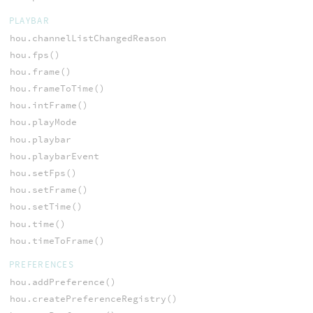
PLAYBAR
hou.channelListChangedReason
hou.fps()
hou.frame()
hou.frameToTime()
hou.intFrame()
hou.playMode
hou.playbar
hou.playbarEvent
hou.setFps()
hou.setFrame()
hou.setTime()
hou.time()
hou.timeToFrame()
PREFERENCES
hou.addPreference()
hou.createPreferenceRegistry()