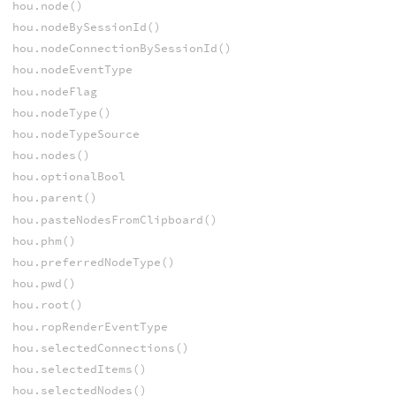
hou.node()
hou.nodeBySessionId()
hou.nodeConnectionBySessionId()
hou.nodeEventType
hou.nodeFlag
hou.nodeType()
hou.nodeTypeSource
hou.nodes()
hou.optionalBool
hou.parent()
hou.pasteNodesFromClipboard()
hou.phm()
hou.preferredNodeType()
hou.pwd()
hou.root()
hou.ropRenderEventType
hou.selectedConnections()
hou.selectedItems()
hou.selectedNodes()