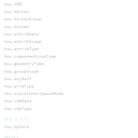
hou.VDB
hou.Vertex
hou.VertexGroup
hou.Volume
hou.attribData
hou.attribScope
hou.attribType
hou.componentLoopType
hou.geometryType
hou.groupScope
hou.keyHalf
hou.primType
hou.scaleInheritanceMode
hou.vdbData
hou.vdbType
GEO, レイヤ
hou.OpVerb
IMAGES