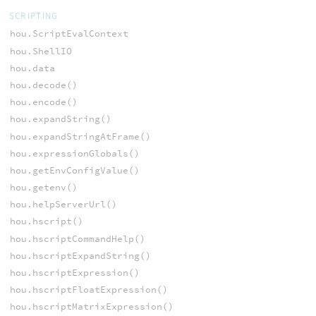
SCRIPTING
hou.ScriptEvalContext
hou.ShellIO
hou.data
hou.decode()
hou.encode()
hou.expandString()
hou.expandStringAtFrame()
hou.expressionGlobals()
hou.getEnvConfigValue()
hou.getenv()
hou.helpServerUrl()
hou.hscript()
hou.hscriptCommandHelp()
hou.hscriptExpandString()
hou.hscriptExpression()
hou.hscriptFloatExpression()
hou.hscriptMatrixExpression()