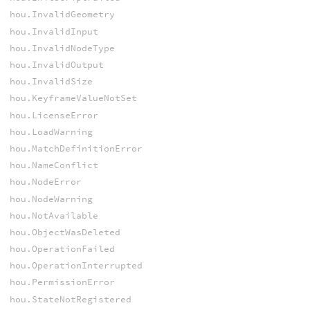
hou.InvalidGeometry
hou.InvalidInput
hou.InvalidNodeType
hou.InvalidOutput
hou.InvalidSize
hou.KeyframeValueNotSet
hou.LicenseError
hou.LoadWarning
hou.MatchDefinitionError
hou.NameConflict
hou.NodeError
hou.NodeWarning
hou.NotAvailable
hou.ObjectWasDeleted
hou.OperationFailed
hou.OperationInterrupted
hou.PermissionError
hou.StateNotRegistered