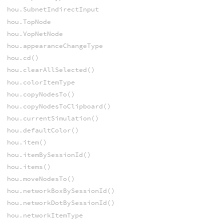
hou.SubnetIndirectInput
hou.TopNode
hou.VopNetNode
hou.appearanceChangeType
hou.cd()
hou.clearAllSelected()
hou.colorItemType
hou.copyNodesTo()
hou.copyNodesToClipboard()
hou.currentSimulation()
hou.defaultColor()
hou.item()
hou.itemBySessionId()
hou.items()
hou.moveNodesTo()
hou.networkBoxBySessionId()
hou.networkDotBySessionId()
hou.networkItemType