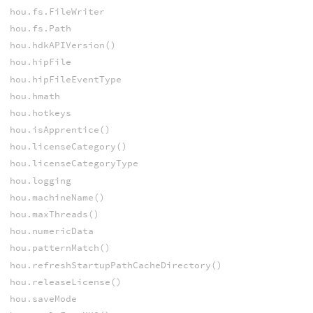
hou.fs.FileWriter
hou.fs.Path
hou.hdkAPIVersion()
hou.hipFile
hou.hipFileEventType
hou.hmath
hou.hotkeys
hou.isApprentice()
hou.licenseCategory()
hou.licenseCategoryType
hou.logging
hou.machineName()
hou.maxThreads()
hou.numericData
hou.patternMatch()
hou.refreshStartupPathCacheDirectory()
hou.releaseLicense()
hou.saveMode