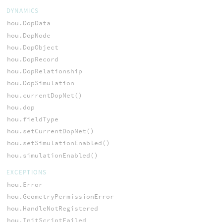
DYNAMICS
hou.DopData
hou.DopNode
hou.DopObject
hou.DopRecord
hou.DopRelationship
hou.DopSimulation
hou.currentDopNet()
hou.dop
hou.fieldType
hou.setCurrentDopNet()
hou.setSimulationEnabled()
hou.simulationEnabled()
EXCEPTIONS
hou.Error
hou.GeometryPermissionError
hou.HandleNotRegistered
hou.InitScriptFailed