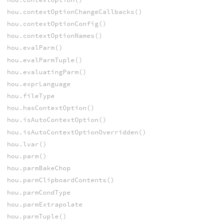
hou.contextOptionChangeCallbacks()
hou.contextOptionConfig()
hou.contextOptionNames()
hou.evalParm()
hou.evalParmTuple()
hou.evaluatingParm()
hou.exprLanguage
hou.fileType
hou.hasContextOption()
hou.isAutoContextOption()
hou.isAutoContextOptionOverridden()
hou.lvar()
hou.parm()
hou.parmBakeChop
hou.parmClipboardContents()
hou.parmCondType
hou.parmExtrapolate
hou.parmTuple()