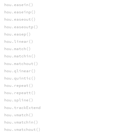
hou.easein()
hou.easeinp()
hou.easeout()
hou.easeoutp()
hou.easep()
hou.linear()
hou.match()
hou.matchin()
hou.matchout()
hou.qlinear()
hou.quintic()
hou.repeat()
hou.repeatt()
hou.spline()
hou.trackExtend
hou.vmatch()
hou.vmatchin()
hou.vmatchout()