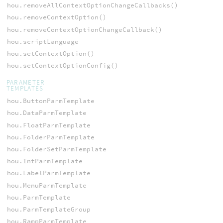
hou.removeAllContextOptionChangeCallbacks()
hou.removeContextOption()
hou.removeContextOptionChangeCallback()
hou.scriptLanguage
hou.setContextOption()
hou.setContextOptionConfig()
PARAMETER
TEMPLATES
hou.ButtonParmTemplate
hou.DataParmTemplate
hou.FloatParmTemplate
hou.FolderParmTemplate
hou.FolderSetParmTemplate
hou.IntParmTemplate
hou.LabelParmTemplate
hou.MenuParmTemplate
hou.ParmTemplate
hou.ParmTemplateGroup
hou.RampParmTemplate