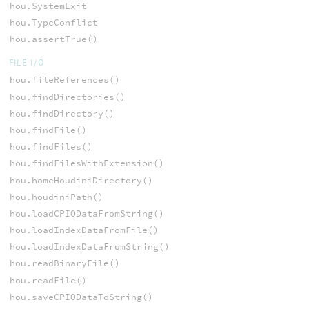
hou.SystemExit
hou.TypeConflict
hou.assertTrue()
FILE I/O
hou.fileReferences()
hou.findDirectories()
hou.findDirectory()
hou.findFile()
hou.findFiles()
hou.findFilesWithExtension()
hou.homeHoudiniDirectory()
hou.houdiniPath()
hou.loadCPIODataFromString()
hou.loadIndexDataFromFile()
hou.loadIndexDataFromString()
hou.readBinaryFile()
hou.readFile()
hou.saveCPIODataToString()