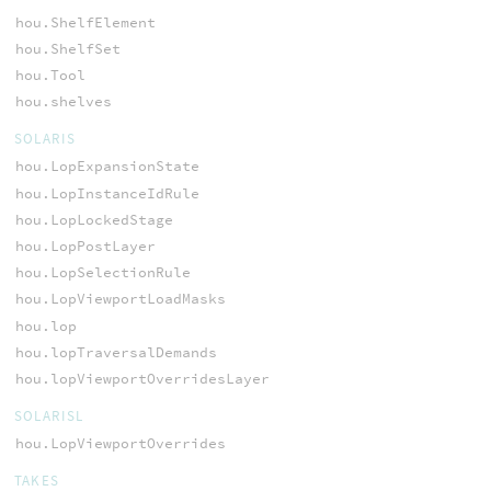
hou.ShelfElement
hou.ShelfSet
hou.Tool
hou.shelves
SOLARIS
hou.LopExpansionState
hou.LopInstanceIdRule
hou.LopLockedStage
hou.LopPostLayer
hou.LopSelectionRule
hou.LopViewportLoadMasks
hou.lop
hou.lopTraversalDemands
hou.lopViewportOverridesLayer
SOLARISL
hou.LopViewportOverrides
TAKES