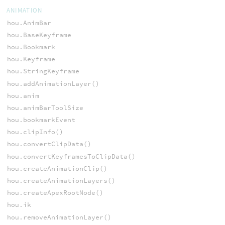
ANIMATION
hou.AnimBar
hou.BaseKeyframe
hou.Bookmark
hou.Keyframe
hou.StringKeyframe
hou.addAnimationLayer()
hou.anim
hou.animBarToolSize
hou.bookmarkEvent
hou.clipInfo()
hou.convertClipData()
hou.convertKeyframesToClipData()
hou.createAnimationClip()
hou.createAnimationLayers()
hou.createApexRootNode()
hou.ik
hou.removeAnimationLayer()