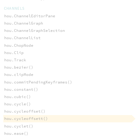
CHANNELS
hou.ChannelEditorPane
hou.ChannelGraph
hou.ChannelGraphSelection
hou.ChannelList
hou.ChopNode
hou.Clip
hou.Track
hou.bezier()
hou.clipMode
hou.commitPendingKeyframes()
hou.constant()
hou.cubic()
hou.cycle()
hou.cycleoffset()
hou.cycleoffsett()
hou.cyclet()
hou.ease()