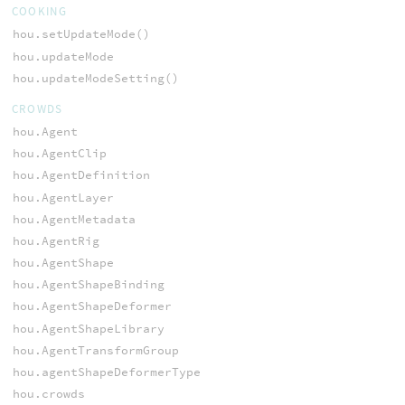
COOKING
hou.setUpdateMode()
hou.updateMode
hou.updateModeSetting()
CROWDS
hou.Agent
hou.AgentClip
hou.AgentDefinition
hou.AgentLayer
hou.AgentMetadata
hou.AgentRig
hou.AgentShape
hou.AgentShapeBinding
hou.AgentShapeDeformer
hou.AgentShapeLibrary
hou.AgentTransformGroup
hou.agentShapeDeformerType
hou.crowds