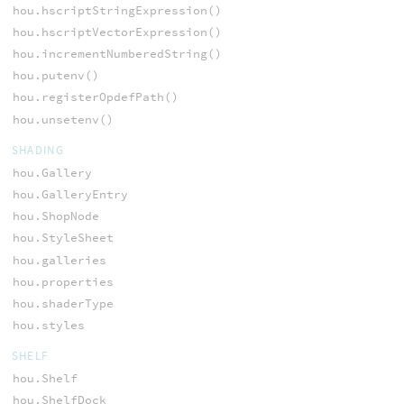
hou.hscriptStringExpression()
hou.hscriptVectorExpression()
hou.incrementNumberedString()
hou.putenv()
hou.registerOpdefPath()
hou.unsetenv()
SHADING
hou.Gallery
hou.GalleryEntry
hou.ShopNode
hou.StyleSheet
hou.galleries
hou.properties
hou.shaderType
hou.styles
SHELF
hou.Shelf
hou.ShelfDock