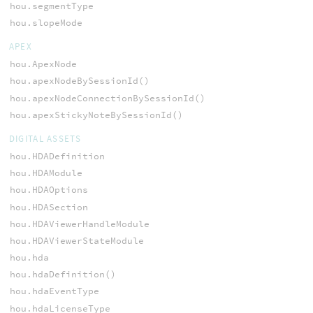
hou.segmentType
hou.slopeMode
APEX
hou.ApexNode
hou.apexNodeBySessionId()
hou.apexNodeConnectionBySessionId()
hou.apexStickyNoteBySessionId()
DIGITAL ASSETS
hou.HDADefinition
hou.HDAModule
hou.HDAOptions
hou.HDASection
hou.HDAViewerHandleModule
hou.HDAViewerStateModule
hou.hda
hou.hdaDefinition()
hou.hdaEventType
hou.hdaLicenseType