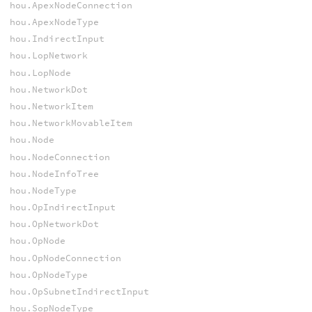
hou.ApexNodeConnection
hou.ApexNodeType
hou.IndirectInput
hou.LopNetwork
hou.LopNode
hou.NetworkDot
hou.NetworkItem
hou.NetworkMovableItem
hou.Node
hou.NodeConnection
hou.NodeInfoTree
hou.NodeType
hou.OpIndirectInput
hou.OpNetworkDot
hou.OpNode
hou.OpNodeConnection
hou.OpNodeType
hou.OpSubnetIndirectInput
hou.SopNodeType