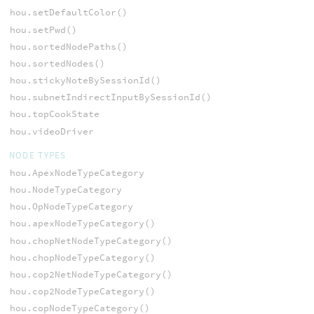
hou.setDefaultColor()
hou.setPwd()
hou.sortedNodePaths()
hou.sortedNodes()
hou.stickyNoteBySessionId()
hou.subnetIndirectInputBySessionId()
hou.topCookState
hou.videoDriver
NODE TYPES
hou.ApexNodeTypeCategory
hou.NodeTypeCategory
hou.OpNodeTypeCategory
hou.apexNodeTypeCategory()
hou.chopNetNodeTypeCategory()
hou.chopNodeTypeCategory()
hou.cop2NetNodeTypeCategory()
hou.cop2NodeTypeCategory()
hou.copNodeTypeCategory()