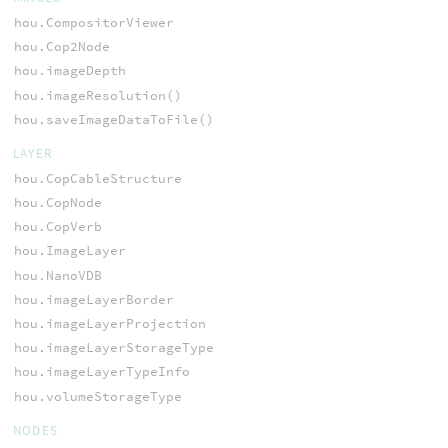
hou.CompositorViewer
hou.Cop2Node
hou.imageDepth
hou.imageResolution()
hou.saveImageDataToFile()
LAYER
hou.CopCableStructure
hou.CopNode
hou.CopVerb
hou.ImageLayer
hou.NanoVDB
hou.imageLayerBorder
hou.imageLayerProjection
hou.imageLayerStorageType
hou.imageLayerTypeInfo
hou.volumeStorageType
NODES