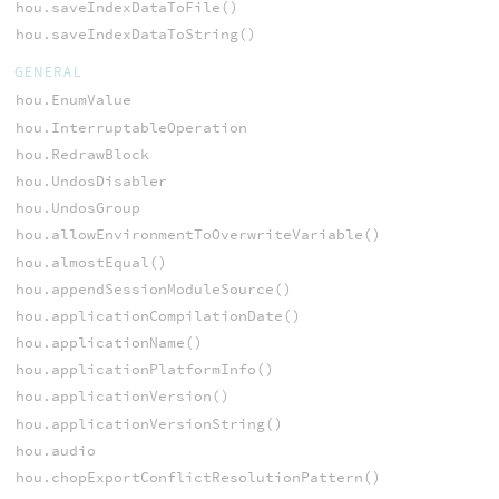
hou.saveIndexDataToFile()
hou.saveIndexDataToString()
GENERAL
hou.EnumValue
hou.InterruptableOperation
hou.RedrawBlock
hou.UndosDisabler
hou.UndosGroup
hou.allowEnvironmentToOverwriteVariable()
hou.almostEqual()
hou.appendSessionModuleSource()
hou.applicationCompilationDate()
hou.applicationName()
hou.applicationPlatformInfo()
hou.applicationVersion()
hou.applicationVersionString()
hou.audio
hou.chopExportConflictResolutionPattern()