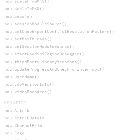
hou.scaleFromMKS()
hou.scaleToMKS()
hou.session
hou.sessionModuleSource()
hou.setChopExportConflictResolutionPattern()
hou.setMaxThreads()
hou.setSessionModuleSource()
hou.startHoudiniEngineDebugger()
hou.thirdPartyLibraryVersions()
hou.updateProgressAndCheckForInterrupt()
hou.userName()
hou.vdbVersionInfo()
hou.videoEncoders()
GEOMETRY
hou.Attrib
hou.AttribDataId
hou.ChannelPrim
hou.Edge