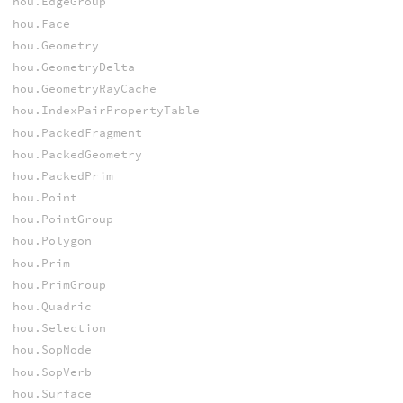
hou.EdgeGroup
hou.Face
hou.Geometry
hou.GeometryDelta
hou.GeometryRayCache
hou.IndexPairPropertyTable
hou.PackedFragment
hou.PackedGeometry
hou.PackedPrim
hou.Point
hou.PointGroup
hou.Polygon
hou.Prim
hou.PrimGroup
hou.Quadric
hou.Selection
hou.SopNode
hou.SopVerb
hou.Surface