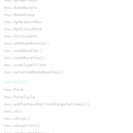
hou.NetworkBox
hou.NodeBundle
hou.NodeGroup
hou.OpNetworkBox
hou.OpStickyNote
hou.StickyNote
hou.addNodeBundle()
hou.nodeBundle()
hou.nodeBundles()
hou.nodeTypeFilter
hou.selectedNodeBundles()
PARAMETERS
hou.Parm
hou.ParmTuple
hou.addContextOptionChangeCallback()
hou.ch()
hou.chsop()
hou.chsoplist()
hou.contextOption()