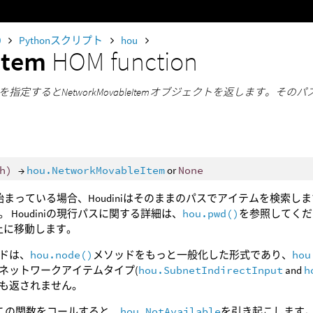
0
Pythonスクリプト
hou
item
HOM function
指定するとNetworkMovableItemオブジェクトを返します。そ
h
)
→
hou.NetworkMovableItem
or
None
始まっている場合、Houdiniはそのままのパスでアイテムを検索します
 Houdiniの現行パスに関する詳細は、
hou.pwd()
を参照してくださ
上に移動します。
ドは、
hou.node()
メソッドをもっと一般化した形式であり、
hou
ネットワークアイテムタイプ(
hou.SubnetIndirectInput
and
h
も返されません。
からこの関数をコールすると、
hou.NotAvailable
を引き起こします