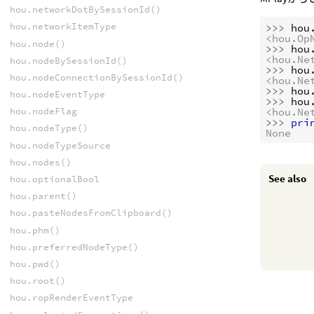
hou.networkDotBySessionId()
hou.networkItemType
>>> 
hou
<hou.Op
hou.node()
>>> 
hou
<hou.Ne
hou.nodeBySessionId()
>>> 
hou
hou.nodeConnectionBySessionId()
<hou.Ne
>>> 
hou
hou.nodeEventType
>>> 
hou
<hou.Ne
hou.nodeFlag
>>> 
pri
hou.nodeType()
None
hou.nodeTypeSource
hou.nodes()
See also
hou.optionalBool
hou.parent()
hou.pasteNodesFromClipboard()
hou.phm()
hou.preferredNodeType()
hou.pwd()
hou.root()
hou.ropRenderEventType