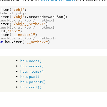
.
item
(
"/obj"
)
Node at /obj>
.
item
(
"/obj"
)
.
createNetworkBox
()
tworkBox at /obj/__netbox1>
.
item
(
"/obj/__netbox1"
)
tworkBox at /obj/__netbox1>
.
cd
(
"/obj"
)
.
item
(
"__netbox1"
)
tworkBox at /obj/__netbox1>
nt
hou
.
item
(
"__netbox2"
)
hou.node()
hou.nodes()
hou.items()
hou.pwd()
hou.parent()
hou.root()