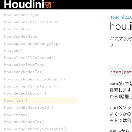
hou.OpNodeType
hou.OpSubnetIndirectInput
hou.SopNodeType
Houdini 21.
hou.
hou.SubnetIndirectInput
hou.TopNode
hou.VopNetNode
パス文字列を
hou.appearanceChangeType
す。
hou.cd()
hou.clearAllSelected()
hou.colorItemType
item
(
pat
hou.copyNodesTo()
hou.copyNodesToClipboard()
pathが
/
で
hou.currentSimulation()
検索します。
hou.defaultColor()
から1階層
hou.item()
このメソッ
hou.itemBySessionId()
いくつかの
hou.items()
ッドでは何
hou.moveNodesTo()
hou.networkBoxBySessionId()
MPlay