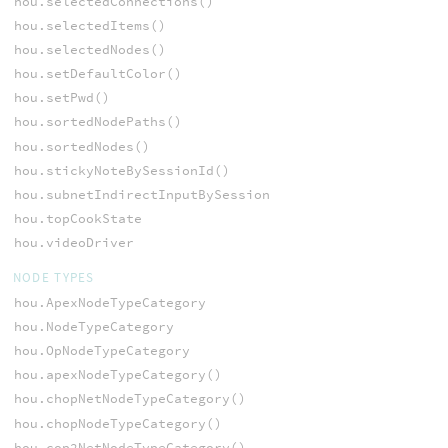
hou.selectedConnections()
hou.selectedItems()
hou.selectedNodes()
hou.setDefaultColor()
hou.setPwd()
hou.sortedNodePaths()
hou.sortedNodes()
hou.stickyNoteBySessionId()
hou.subnetIndirectInputBySessionId()
hou.topCookState
hou.videoDriver
NODE TYPES
hou.ApexNodeTypeCategory
hou.NodeTypeCategory
hou.OpNodeTypeCategory
hou.apexNodeTypeCategory()
hou.chopNetNodeTypeCategory()
hou.chopNodeTypeCategory()
hou.cop2NetNodeTypeCategory()