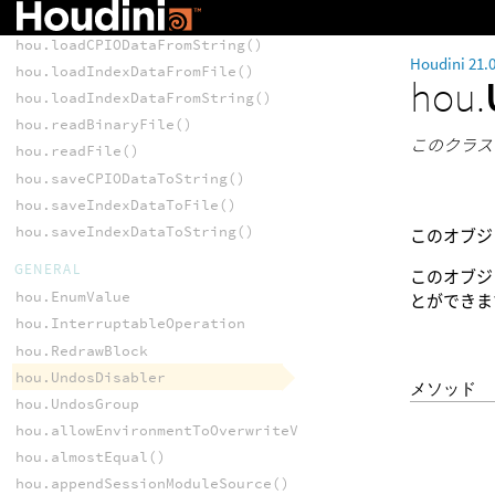
hou.houdiniPath()
hou.loadCPIODataFromString()
Houdini 21.
hou.loadIndexDataFromFile()
hou.
hou.loadIndexDataFromString()
hou.readBinaryFile()
このクラス
hou.readFile()
hou.saveCPIODataToString()
hou.saveIndexDataToFile()
hou.saveIndexDataToString()
このオブジ
GENERAL
このオブジ
hou.EnumValue
とができ
hou.InterruptableOperation
hou.RedrawBlock
hou.UndosDisabler
メソッド
hou.UndosGroup
hou.allowEnvironmentToOverwriteVariable()
hou.almostEqual()
hou.appendSessionModuleSource()