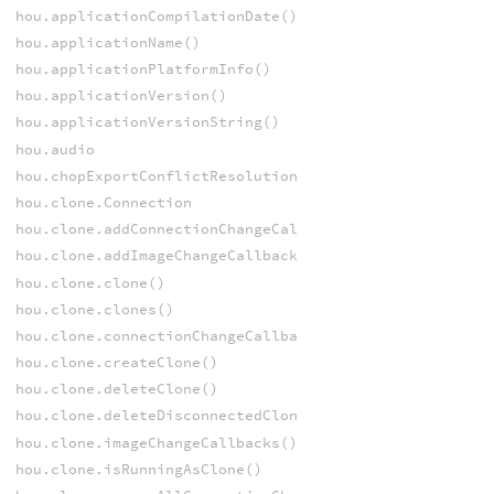
hou.applicationCompilationDate()
hou.applicationName()
hou.applicationPlatformInfo()
hou.applicationVersion()
hou.applicationVersionString()
hou.audio
hou.chopExportConflictResolutionPattern()
hou.clone.Connection
hou.clone.addConnectionChangeCallback()
hou.clone.addImageChangeCallback()
hou.clone.clone()
hou.clone.clones()
hou.clone.connectionChangeCallbacks()
hou.clone.createClone()
hou.clone.deleteClone()
hou.clone.deleteDisconnectedClones()
hou.clone.imageChangeCallbacks()
hou.clone.isRunningAsClone()