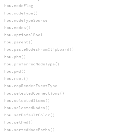
hou.nodeFlag
hou.nodeType()
hou.nodeTypeSource
hou.nodes()
hou.optionalBool
hou.parent()
hou.pasteNodesFromClipboard()
hou.phm()
hou.preferredNodeType()
hou.pwd()
hou.root()
hou.ropRenderEventType
hou.selectedConnections()
hou.selectedItems()
hou.selectedNodes()
hou.setDefaultColor()
hou.setPwd()
hou.sortedNodePaths()