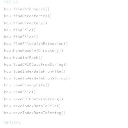
FILE I/O
hou.fileReferences()
hou.findDirectories()
hou.findDirectory()
hou.findFile()
hou.findFiles()
hou.findFilesWithExtension()
hou.homeHoudiniDirectory()
hou.houdiniPath()
hou.loadCPIODataFromString()
hou.loadIndexDataFromFile()
hou.loadIndexDataFromString()
hou.readBinaryFile()
hou.readFile()
hou.saveCPIODataToString()
hou.saveIndexDataToFile()
hou.saveIndexDataToString()
GENERAL