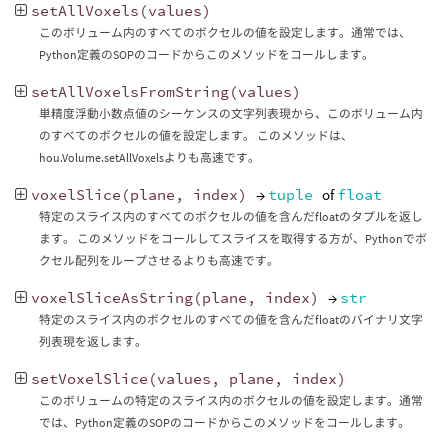
setAllVoxels
(
values
)
このボリューム内のすべてのボクセルの値を設定します。通常では、
Python定義のSOPのコードからこのメソッドをコールします。
setAllVoxelsFromString
(
values
)
単精度浮動小数点値のシーケンスの文字列表現から、このボリューム内
のすべてのボクセルの値を設定します。 このメソッドは、
hou.Volume.setAllVoxelsよりも高速です。
voxelSlice
(
plane
,
index
)
→
tuple
of
float
特定のスライス内のすべてのボクセルの値を含んだfloatのタプルを返し
ます。 このメソッドをコールしてスライスを取得する方が、Pythonでボ
クセル配列をループさせるよりも高速です。
voxelSliceAsString
(
plane
,
index
)
→
str
特定のスライス内のボクセルのすべての値を含んだfloatのバイナリ文字
列表現を返します。
setVoxelSlice
(
values
,
plane
,
index
)
このボリュームの特定のスライス内のボクセルの値を設定します。通常
では、Python定義のSOPのコードからこのメソッドをコールします。