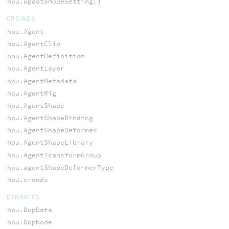
hou.updateModeSetting()
CROWDS
hou.Agent
hou.AgentClip
hou.AgentDefinition
hou.AgentLayer
hou.AgentMetadata
hou.AgentRig
hou.AgentShape
hou.AgentShapeBinding
hou.AgentShapeDeformer
hou.AgentShapeLibrary
hou.AgentTransformGroup
hou.agentShapeDeformerType
hou.crowds
DYNAMICS
hou.DopData
hou.DopNode