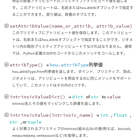
特定の辞書アトリビュートのプリミティブアトリビュート値を返しま
す。 このアトリビュートは、名前またはhou.Attribオブジェクトで指定す
ることができます。 戻り値は、辞書のタプルです。
setAttribValue
(
name_or_attrib
,
attrib_value
)
このプリミティブにアトリビュート値を保存します。 このアトリビュー
トは、名前またはhou.Attribオブジェクトで指定することができ、ジオメ
トリ内の既存プリミティブアトリビュートでなければなりません。 通常
では、Python定義のSOPのコードからこのメソッドをコールします。
attribType
()
→
hou.attribType
列挙値
hou.attribType.Prim列挙値を返します。 ポイント、プリミティブ、頂点、
ジオメトリは、アトリビュートを照会するのに同じメソッドをサポート
していて、このメソッドはその内の1つです。
intrinsicValueDict
()
→
dict
of
str
to
value
Intrinsic名とその値をマッピングした辞書を返します。
intrinsicValue
(
intrinsic_name
)
→
int
,
float
,
str
, or
tuple
よく計算されるプリミティブのIntrinsic(組み込み)の値(例えば、bounds,
measuredarea, vertexcountなど)を取得します。