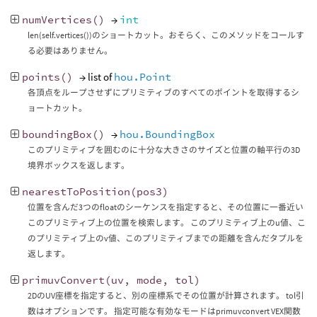
numVertices
()
→
int
len(self.vertices())のショートカット。おそらく、このメソッドをコールす
る必要はありません。
points
()
→ list of
hou.Point
各頂点をループさせずにプリミティブのすべてのポイントを取得するシ
ョートカット。
boundingBox
()
→
hou.BoundingBox
このプリミティブを囲むのに十分な大きさのサイズと位置の軸平行の3D
境界ボックスを返します。
nearestToPosition
(
pos3
)
位置を含んだ3つのfloatのシーケンスを指定すると、その位置に一番近い
このプリミティブ上の位置を検索します。 このプリミティブ上のu値、こ
のプリミティブ上のv値、このプリミティブまでの距離を含んだタプルを
返します。
primuvConvert
(
uv
,
mode
,
tol
)
2DのUV座標を指定すると、別の座標系でその位置が計算されます。 tol引
数はオプションです。 指定可能な有効なモードはprimuvconvert VEX関数