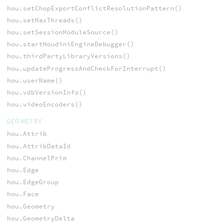
hou.setChopExportConflictResolutionPattern()
hou.setMaxThreads()
hou.setSessionModuleSource()
hou.startHoudiniEngineDebugger()
hou.thirdPartyLibraryVersions()
hou.updateProgressAndCheckForInterrupt()
hou.userName()
hou.vdbVersionInfo()
hou.videoEncoders()
GEOMETRY
hou.Attrib
hou.AttribDataId
hou.ChannelPrim
hou.Edge
hou.EdgeGroup
hou.Face
hou.Geometry
hou.GeometryDelta