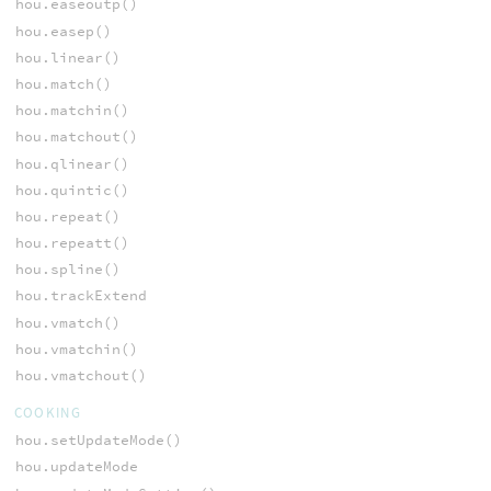
hou.easeoutp()
hou.easep()
hou.linear()
hou.match()
hou.matchin()
hou.matchout()
hou.qlinear()
hou.quintic()
hou.repeat()
hou.repeatt()
hou.spline()
hou.trackExtend
hou.vmatch()
hou.vmatchin()
hou.vmatchout()
COOKING
hou.setUpdateMode()
hou.updateMode