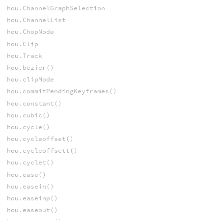
hou.ChannelGraphSelection
hou.ChannelList
hou.ChopNode
hou.Clip
hou.Track
hou.bezier()
hou.clipMode
hou.commitPendingKeyframes()
hou.constant()
hou.cubic()
hou.cycle()
hou.cycleoffset()
hou.cycleoffsett()
hou.cyclet()
hou.ease()
hou.easein()
hou.easeinp()
hou.easeout()