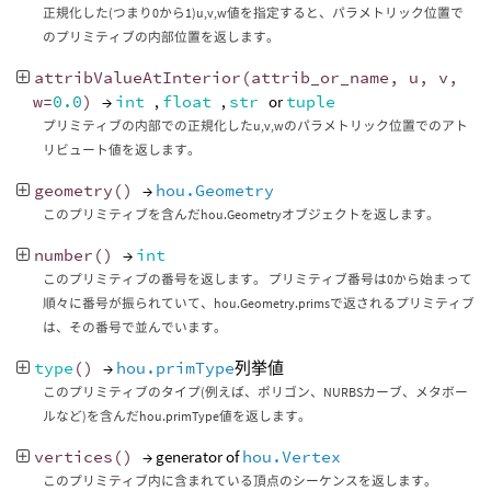
正規化した(つまり0から1)u,v,w値を指定すると、パラメトリック位置で
のプリミティブの内部位置を返します。
attribValueAtInterior
(
attrib_or_name
,
u
,
v
,
w
=
0.0
)
→
int
,
float
,
str
or
tuple
プリミティブの内部での正規化したu,v,wのパラメトリック位置でのアト
リビュート値を返します。
geometry
()
→
hou.Geometry
このプリミティブを含んだhou.Geometryオブジェクトを返します。
number
()
→
int
このプリミティブの番号を返します。 プリミティブ番号は0から始まって
順々に番号が振られていて、hou.Geometry.primsで返されるプリミティブ
は、その番号で並んでいます。
type
()
→
hou.primType
列挙値
このプリミティブのタイプ(例えば、ポリゴン、NURBSカーブ、メタボー
ルなど)を含んだhou.primType値を返します。
vertices
()
→ generator of
hou.Vertex
このプリミティブ内に含まれている頂点のシーケンスを返します。