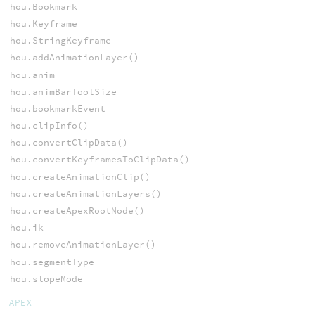
hou.Bookmark
hou.Keyframe
hou.StringKeyframe
hou.addAnimationLayer()
hou.anim
hou.animBarToolSize
hou.bookmarkEvent
hou.clipInfo()
hou.convertClipData()
hou.convertKeyframesToClipData()
hou.createAnimationClip()
hou.createAnimationLayers()
hou.createApexRootNode()
hou.ik
hou.removeAnimationLayer()
hou.segmentType
hou.slopeMode
APEX