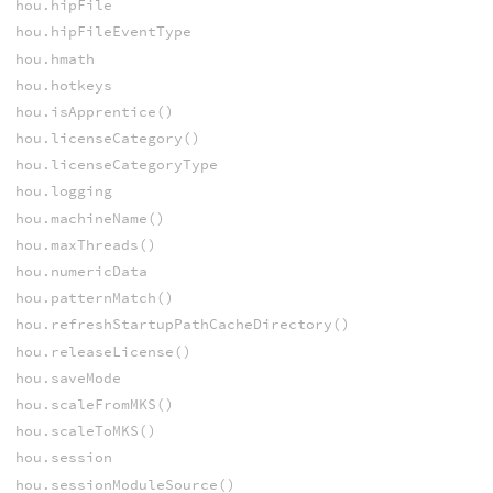
hou.hipFile
hou.hipFileEventType
hou.hmath
hou.hotkeys
hou.isApprentice()
hou.licenseCategory()
hou.licenseCategoryType
hou.logging
hou.machineName()
hou.maxThreads()
hou.numericData
hou.patternMatch()
hou.refreshStartupPathCacheDirectory()
hou.releaseLicense()
hou.saveMode
hou.scaleFromMKS()
hou.scaleToMKS()
hou.session
hou.sessionModuleSource()