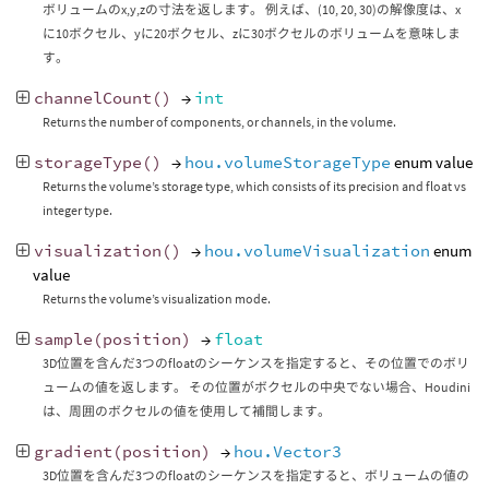
ボリュームのx,y,zの寸法を返します。 例えば、(10, 20, 30)の解像度は、x
に10ボクセル、yに20ボクセル、zに30ボクセルのボリュームを意味しま
す。
channelCount
()
→
int
Returns the number of components, or channels, in the volume.
storageType
()
→
hou.volumeStorageType
enum value
Returns the volume’s storage type, which consists of its precision and float vs
integer type.
visualization
()
→
hou.volumeVisualization
enum
value
Returns the volume’s visualization mode.
sample
(
position
)
→
float
3D位置を含んだ3つのfloatのシーケンスを指定すると、その位置でのボリ
ュームの値を返します。 その位置がボクセルの中央でない場合、Houdini
は、周囲のボクセルの値を使用して補間します。
gradient
(
position
)
→
hou.Vector3
3D位置を含んだ3つのfloatのシーケンスを指定すると、ボリュームの値の