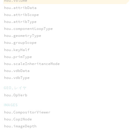
hou.Volume
hou.attribData
hou.attribScope
hou.attribType
hou.componentLoopType
hou.geometryType
hou.groupScope
hou.keyHalf
hou.primType
hou.scaleInheritanceMode
hou.vdbData
hou.vdbType
GEO, レイヤ
hou.OpVerb
IMAGES
hou.CompositorViewer
hou.Cop2Node
hou.imageDepth