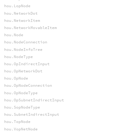
hou.LopNode
hou.NetworkDot
hou.NetworkItem
hou.NetworkMovableItem
hou.Node
hou.NodeConnection
hou.NodeInfoTree
hou.NodeType
hou.OpIndirectInput
hou.OpNetworkDot
hou.OpNode
hou.OpNodeConnection
hou.OpNodeType
hou.OpSubnetIndirectInput
hou.SopNodeType
hou.SubnetIndirectInput
hou.TopNode
hou.VopNetNode