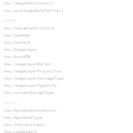
hou.imageResolution()
hou.saveImageDataToFile()
LAYER
hou.CopCableStructure
hou.CopNode
hou.CopVerb
hou.ImageLayer
hou.NanoVDB
hou.imageLayerBorder
hou.imageLayerProjection
hou.imageLayerStorageType
hou.imageLayerTypeInfo
hou.volumeStorageType
NODES
hou.ApexNodeConnection
hou.ApexNodeType
hou.IndirectInput
hou.LopNetwork