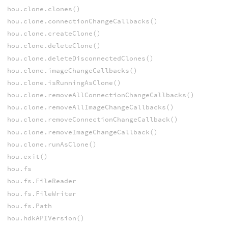
hou.clone.clones()
hou.clone.connectionChangeCallbacks()
hou.clone.createClone()
hou.clone.deleteClone()
hou.clone.deleteDisconnectedClones()
hou.clone.imageChangeCallbacks()
hou.clone.isRunningAsClone()
hou.clone.removeAllConnectionChangeCallbacks()
hou.clone.removeAllImageChangeCallbacks()
hou.clone.removeConnectionChangeCallback()
hou.clone.removeImageChangeCallback()
hou.clone.runAsClone()
hou.exit()
hou.fs
hou.fs.FileReader
hou.fs.FileWriter
hou.fs.Path
hou.hdkAPIVersion()