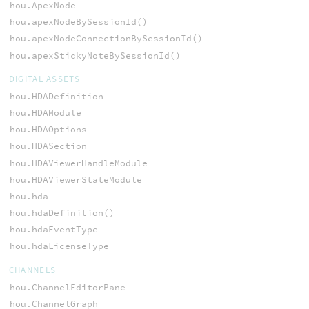
hou.ApexNode
hou.apexNodeBySessionId()
hou.apexNodeConnectionBySessionId()
hou.apexStickyNoteBySessionId()
DIGITAL ASSETS
hou.HDADefinition
hou.HDAModule
hou.HDAOptions
hou.HDASection
hou.HDAViewerHandleModule
hou.HDAViewerStateModule
hou.hda
hou.hdaDefinition()
hou.hdaEventType
hou.hdaLicenseType
CHANNELS
hou.ChannelEditorPane
hou.ChannelGraph