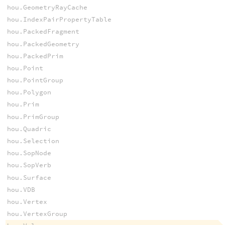
hou.GeometryRayCache
hou.IndexPairPropertyTable
hou.PackedFragment
hou.PackedGeometry
hou.PackedPrim
hou.Point
hou.PointGroup
hou.Polygon
hou.Prim
hou.PrimGroup
hou.Quadric
hou.Selection
hou.SopNode
hou.SopVerb
hou.Surface
hou.VDB
hou.Vertex
hou.VertexGroup