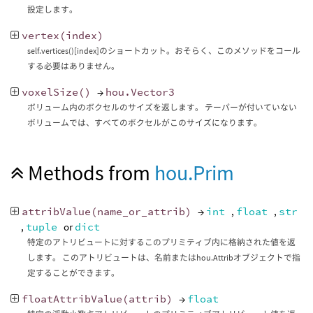
設定します。
vertex
(
index
)
self.vertices()[index]のショートカット。おそらく、このメソッドをコール
する必要はありません。
voxelSize
()
→
hou
.
Vector3
ボリューム内のボクセルのサイズを返します。 テーパーが付いていない
ボリュームでは、すべてのボクセルがこのサイズになります。
Methods from
hou.Prim
attribValue
(
name_or_attrib
)
→
int
,
float
,
str
,
tuple
or
dict
特定のアトリビュートに対するこのプリミティブ内に格納された値を返
します。 このアトリビュートは、名前またはhou.Attribオブジェクトで指
定することができます。
floatAttribValue
(
attrib
)
→
float