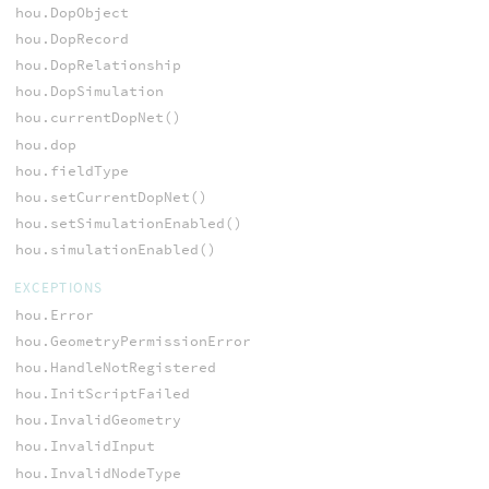
hou.DopObject
hou.DopRecord
hou.DopRelationship
hou.DopSimulation
hou.currentDopNet()
hou.dop
hou.fieldType
hou.setCurrentDopNet()
hou.setSimulationEnabled()
hou.simulationEnabled()
EXCEPTIONS
hou.Error
hou.GeometryPermissionError
hou.HandleNotRegistered
hou.InitScriptFailed
hou.InvalidGeometry
hou.InvalidInput
hou.InvalidNodeType