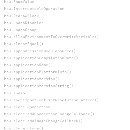
hou.EnumValue
hou.InterruptableOperation
hou.RedrawBlock
hou.UndosDisabler
hou.UndosGroup
hou.allowEnvironmentToOverwriteVariable()
hou.almostEqual()
hou.appendSessionModuleSource()
hou.applicationCompilationDate()
hou.applicationName()
hou.applicationPlatformInfo()
hou.applicationVersion()
hou.applicationVersionString()
hou.audio
hou.chopExportConflictResolutionPattern()
hou.clone.Connection
hou.clone.addConnectionChangeCallback()
hou.clone.addImageChangeCallback()
hou.clone.clone()