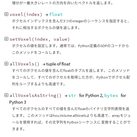
増分が一番大きいレートの方向を向いたベクトルを返します。
voxel
(
index
)
→
float
ボクセルインデックスを含んだ3つのintegerのシーケンスを指定すると、
それに相当するボクセルの値を返します。
setVoxel
(
index
,
value
)
ボクセルの値を設定します。通常では、Python定義のSOPのコードから
このメソッドをコールします。
allVoxels
()
→ tuple of float
すべてのボクセルの値を含んだfloatのタプルを返します。 このメソッド
をコールして、すべてのボクセルを取得した方が、Pythonでボクセル配
列をループするよりも高速です。
allVoxelsAsString
()
→
str
for Python 2,
bytes
for
Python 3
すべてのボクセルのすべての値を含んだfloatのバイナリ文字列表現を返
します。 このメソッドはhou.Volume.allVoxelsよりも高速で、arrayモジュ
ールを使用すれば、その文字列をPythonシーケンスに 変換することがで
きます。