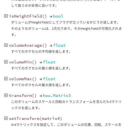
して扱うのが非常に良いです。
isHeightField
()
→
bool
ボリュームがHeight Fieldとしてフラグが立っているかどうか返します。
そのようなボリュームは、2次元であり、そのHeight Fieldが可視化されま
す。
volumeAverage
()
→
float
すべてのボクセルの平均値を返します。
volumeMin
()
→
float
すべてのボクセルの最小値を返します。
volumeMax
()
→
float
すべてのボクセルの最大値を返します。
transform
()
→
hou.Matrix3
このボリュームのスケールと回転のトランスフォームを含んだ3×3マトリ
ックスを返します。
setTransform
(
matrix4
)
4×4マトリックスを指定して、このボリュームの位置、回転、スケールを