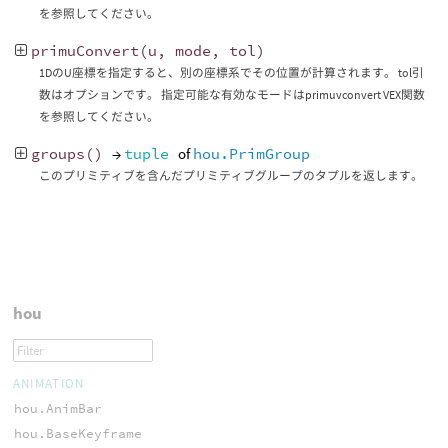
を参照してください。
primuConvert
(
u
,
mode
,
tol
)
1DのU座標を指定すると、別の座標系でその位置が計算されます。 tol引
数はオプションです。 指定可能な有効なモードはprimuvconvert VEX関数
を参照してください。
groups
()
→
tuple
of
hou.PrimGroup
このプリミティブを含んだプリミティブグループのタプルを返します。
hou
ANIMATION
hou.AnimBar
hou.BaseKeyframe