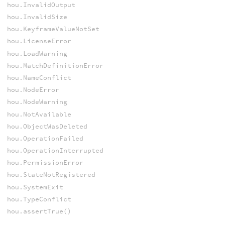
hou.InvalidOutput
hou.InvalidSize
hou.KeyframeValueNotSet
hou.LicenseError
hou.LoadWarning
hou.MatchDefinitionError
hou.NameConflict
hou.NodeError
hou.NodeWarning
hou.NotAvailable
hou.ObjectWasDeleted
hou.OperationFailed
hou.OperationInterrupted
hou.PermissionError
hou.StateNotRegistered
hou.SystemExit
hou.TypeConflict
hou.assertTrue()