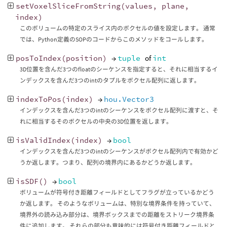
setVoxelSliceFromString
(
values
,
plane
,
index
)
このボリュームの特定のスライス内のボクセルの値を設定します。 通常
では、Python定義のSOPのコードからこのメソッドをコールします。
posToIndex
(
position
)
→
tuple
of
int
3D位置を含んだ3つのfloatのシーケンスを指定すると、それに相当するイ
ンデックスを含んだ3つのintのタプルをボクセル配列に返します。
indexToPos
(
index
)
→
hou.Vector3
インデックスを含んだ3つのintのシーケンスをボクセル配列に渡すと、そ
れに相当するそのボクセルの中央の3D位置を返します。
isValidIndex
(
index
)
→
bool
インデックスを含んだ3つのintのシーケンスがボクセル配列内で有効かど
うか返します。つまり、配列の境界内にあるかどうか返します。
isSDF
()
→
bool
ボリュームが符号付き距離フィールドとしてフラグが立っているかどう
か返します。 そのようなボリュームは、特別な境界条件を持っていて、
境界外の読み込み部分は、境界ボックスまでの距離をストリーク境界条
件に追加します。 それらの部分も意味的には符号付き距離フィールドと