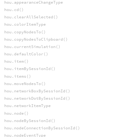
hou.appearanceChangeType
hou.cd()
hou.clearAllSelected()
hou.colorItemType
hou.copyNodesTo()
hou.copyNodesToClipboard()
hou.currentSimulation()
hou.defaultColor()
hou.item()
hou.itemBySessionId()
hou.items()
hou.moveNodesTo()
hou.networkBoxBySessionId()
hou.networkDotBySessionId()
hou.networkItemType
hou.node()
hou.nodeBySessionId()
hou.nodeConnectionBySessionId()
hou.nodeEventType