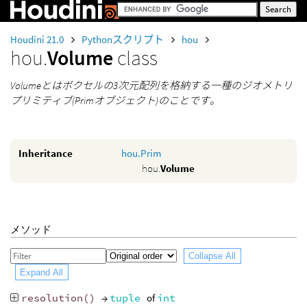
Houdini 21.0
Pythonスクリプト
hou
hou.
Volume
class
Volumeとはボクセルの3次元配列を格納する一種のジオメトリ
プリミティブ(Primオブジェクト)のことです。
Inheritance
hou.Prim
hou.
Volume
メソッド
Collapse All
Expand All
resolution
()
→
tuple
of
int