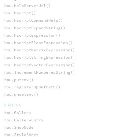
hou.helpServerUrl()
hou.hscript()
hou.hscriptCommandHelp()
hou.hscriptExpandString()
hou.hscriptExpression()
hou.hscriptFloatExpression()
hou.hscriptMatrixExpression()
hou.hscriptStringExpression()
hou.hscriptVectorExpression()
hou.incrementNumberedString()
hou.putenv()
hou.registerOpdefPath()
hou.unsetenv()
SHADING
hou.Gallery
hou.GalleryEntry
hou.ShopNode
hou.StyleSheet