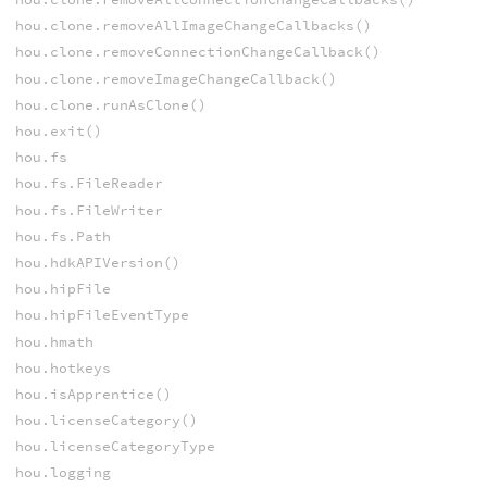
hou.clone.removeAllImageChangeCallbacks()
hou.clone.removeConnectionChangeCallback()
hou.clone.removeImageChangeCallback()
hou.clone.runAsClone()
hou.exit()
hou.fs
hou.fs.FileReader
hou.fs.FileWriter
hou.fs.Path
hou.hdkAPIVersion()
hou.hipFile
hou.hipFileEventType
hou.hmath
hou.hotkeys
hou.isApprentice()
hou.licenseCategory()
hou.licenseCategoryType
hou.logging