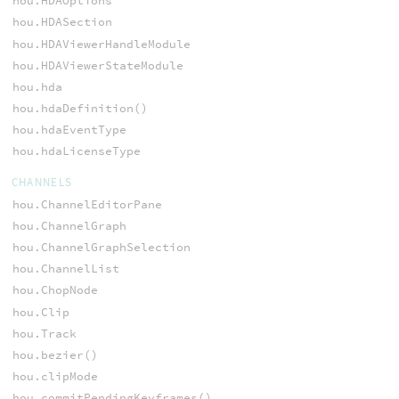
hou.HDAOptions
hou.HDASection
hou.HDAViewerHandleModule
hou.HDAViewerStateModule
hou.hda
hou.hdaDefinition()
hou.hdaEventType
hou.hdaLicenseType
CHANNELS
hou.ChannelEditorPane
hou.ChannelGraph
hou.ChannelGraphSelection
hou.ChannelList
hou.ChopNode
hou.Clip
hou.Track
hou.bezier()
hou.clipMode
hou.commitPendingKeyframes()