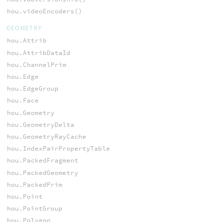
hou.videoEncoders()
GEOMETRY
hou.Attrib
hou.AttribDataId
hou.ChannelPrim
hou.Edge
hou.EdgeGroup
hou.Face
hou.Geometry
hou.GeometryDelta
hou.GeometryRayCache
hou.IndexPairPropertyTable
hou.PackedFragment
hou.PackedGeometry
hou.PackedPrim
hou.Point
hou.PointGroup
hou.Polygon