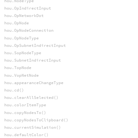
hou.NodeType
hou.OpIndirectInput
hou.OpNetworkDot
hou.OpNode
hou.OpNodeConnection
hou.OpNodeType
hou.OpSubnetIndirectInput
hou.SopNodeType
hou.SubnetIndirectInput
hou.TopNode
hou.VopNetNode
hou.appearanceChangeType
hou.cd()
hou.clearAllSelected()
hou.colorItemType
hou.copyNodesTo()
hou.copyNodesToClipboard()
hou.currentSimulation()
hou.defaultColor()