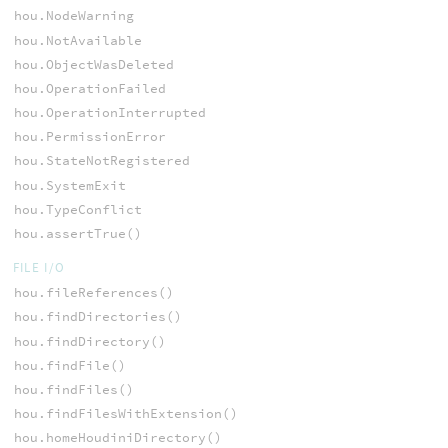
hou.NodeWarning
hou.NotAvailable
hou.ObjectWasDeleted
hou.OperationFailed
hou.OperationInterrupted
hou.PermissionError
hou.StateNotRegistered
hou.SystemExit
hou.TypeConflict
hou.assertTrue()
FILE I/O
hou.fileReferences()
hou.findDirectories()
hou.findDirectory()
hou.findFile()
hou.findFiles()
hou.findFilesWithExtension()
hou.homeHoudiniDirectory()