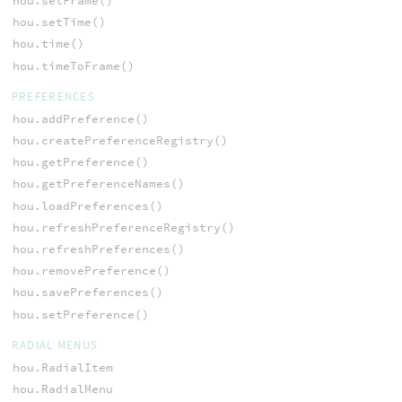
hou.setFrame()
hou.setTime()
hou.time()
hou.timeToFrame()
PREFERENCES
hou.addPreference()
hou.createPreferenceRegistry()
hou.getPreference()
hou.getPreferenceNames()
hou.loadPreferences()
hou.refreshPreferenceRegistry()
hou.refreshPreferences()
hou.removePreference()
hou.savePreferences()
hou.setPreference()
RADIAL MENUS
hou.RadialItem
hou.RadialMenu