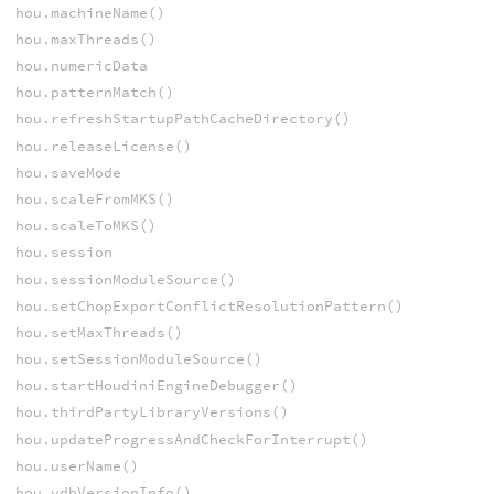
hou.machineName()
hou.maxThreads()
hou.numericData
hou.patternMatch()
hou.refreshStartupPathCacheDirectory()
hou.releaseLicense()
hou.saveMode
hou.scaleFromMKS()
hou.scaleToMKS()
hou.session
hou.sessionModuleSource()
hou.setChopExportConflictResolutionPattern()
hou.setMaxThreads()
hou.setSessionModuleSource()
hou.startHoudiniEngineDebugger()
hou.thirdPartyLibraryVersions()
hou.updateProgressAndCheckForInterrupt()
hou.userName()
hou.vdbVersionInfo()