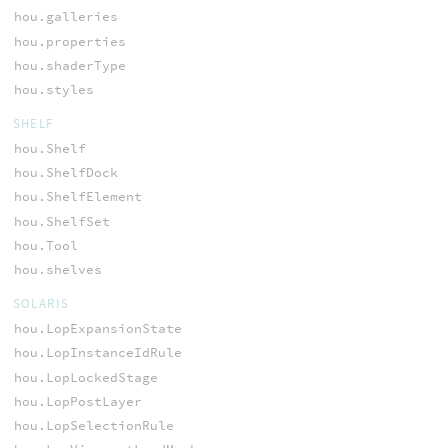
hou.galleries
hou.properties
hou.shaderType
hou.styles
SHELF
hou.Shelf
hou.ShelfDock
hou.ShelfElement
hou.ShelfSet
hou.Tool
hou.shelves
SOLARIS
hou.LopExpansionState
hou.LopInstanceIdRule
hou.LopLockedStage
hou.LopPostLayer
hou.LopSelectionRule