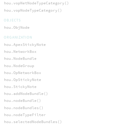
hou.vopNetNodeTypeCategory()
hou.vopNodeTypeCategory()
OBJECTS
hou.ObjNode
ORGANIZATION
hou.ApexStickyNote
hou.NetworkBox
hou.NodeBundle
hou.NodeGroup
hou.OpNetworkBox
hou.OpStickyNote
hou.StickyNote
hou.addNodeBundle()
hou.nodeBundle()
hou.nodeBundles()
hou.nodeTypeFilter
hou.selectedNodeBundles()