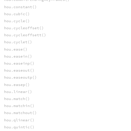
hou.constant()
hou.cubic()
hou.cycle()
hou.cycleoffset()
hou.cycleoffsett()
hou.cyclet()
hou.ease()
hou.easein()
hou.easeinp()
hou.easeout()
hou.easeoutp()
hou.easep()
hou.linear()
hou.match()
hou.matchin()
hou.matchout()
hou.qlinear()
hou.quintic()