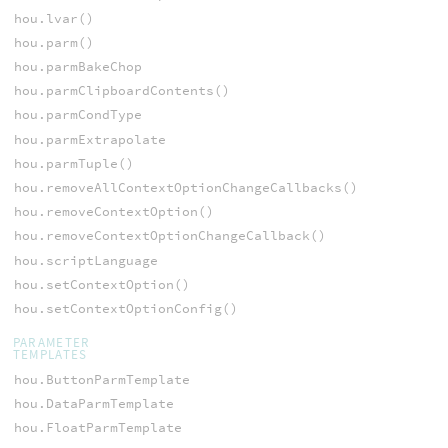
hou.lvar()
hou.parm()
hou.parmBakeChop
hou.parmClipboardContents()
hou.parmCondType
hou.parmExtrapolate
hou.parmTuple()
hou.removeAllContextOptionChangeCallbacks()
hou.removeContextOption()
hou.removeContextOptionChangeCallback()
hou.scriptLanguage
hou.setContextOption()
hou.setContextOptionConfig()
PARAMETER
TEMPLATES
hou.ButtonParmTemplate
hou.DataParmTemplate
hou.FloatParmTemplate