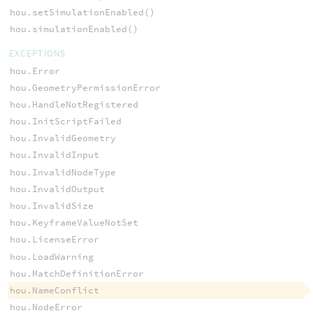
hou.setSimulationEnabled()
hou.simulationEnabled()
EXCEPTIONS
hou.Error
hou.GeometryPermissionError
hou.HandleNotRegistered
hou.InitScriptFailed
hou.InvalidGeometry
hou.InvalidInput
hou.InvalidNodeType
hou.InvalidOutput
hou.InvalidSize
hou.KeyframeValueNotSet
hou.LicenseError
hou.LoadWarning
hou.MatchDefinitionError
hou.NameConflict
hou.NodeError