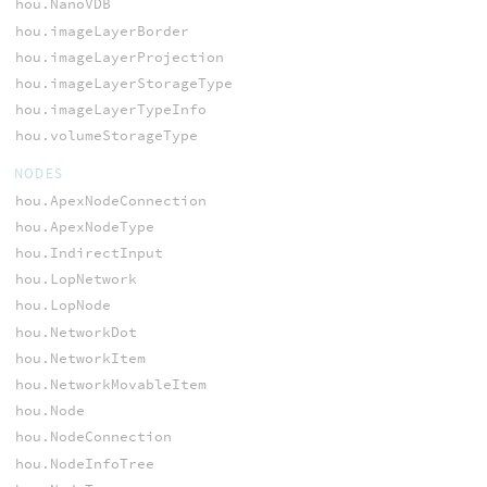
hou.NanoVDB
hou.imageLayerBorder
hou.imageLayerProjection
hou.imageLayerStorageType
hou.imageLayerTypeInfo
hou.volumeStorageType
NODES
hou.ApexNodeConnection
hou.ApexNodeType
hou.IndirectInput
hou.LopNetwork
hou.LopNode
hou.NetworkDot
hou.NetworkItem
hou.NetworkMovableItem
hou.Node
hou.NodeConnection
hou.NodeInfoTree