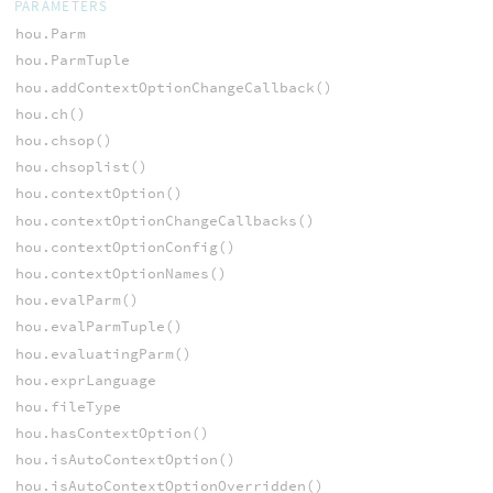
PARAMETERS
hou.Parm
hou.ParmTuple
hou.addContextOptionChangeCallback()
hou.ch()
hou.chsop()
hou.chsoplist()
hou.contextOption()
hou.contextOptionChangeCallbacks()
hou.contextOptionConfig()
hou.contextOptionNames()
hou.evalParm()
hou.evalParmTuple()
hou.evaluatingParm()
hou.exprLanguage
hou.fileType
hou.hasContextOption()
hou.isAutoContextOption()
hou.isAutoContextOptionOverridden()