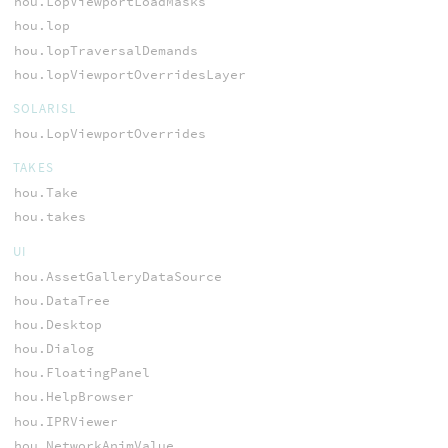
hou.LopViewportLoadMasks
hou.lop
hou.lopTraversalDemands
hou.lopViewportOverridesLayer
SOLARISL
hou.LopViewportOverrides
TAKES
hou.Take
hou.takes
UI
hou.AssetGalleryDataSource
hou.DataTree
hou.Desktop
hou.Dialog
hou.FloatingPanel
hou.HelpBrowser
hou.IPRViewer
hou.NetworkAnimValue