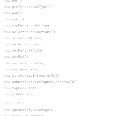
hou.phm()
hou.preferredNodeType()
hou.pwd()
hou.root()
hou.ropRenderEventType
hou.selectedConnections()
hou.selectedItems()
hou.selectedNodes()
hou.setDefaultColor()
hou.setPwd()
hou.sortedNodePaths()
hou.sortedNodes()
hou.stickyNoteBySessionId()
hou.subnetIndirectInputBySessionId()
hou.topCookState
hou.videoDriver
NODE TYPES
hou.ApexNodeTypeCategory
hou.NodeTypeCategory