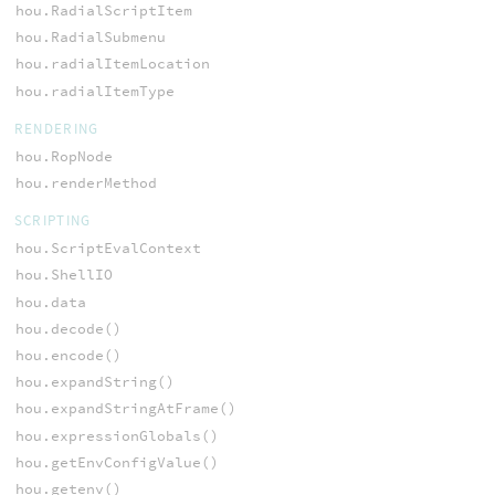
hou.RadialScriptItem
hou.RadialSubmenu
hou.radialItemLocation
hou.radialItemType
RENDERING
hou.RopNode
hou.renderMethod
SCRIPTING
hou.ScriptEvalContext
hou.ShellIO
hou.data
hou.decode()
hou.encode()
hou.expandString()
hou.expandStringAtFrame()
hou.expressionGlobals()
hou.getEnvConfigValue()
hou.getenv()