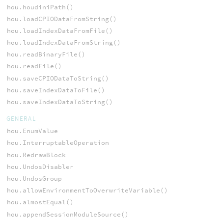
hou.houdiniPath()
hou.loadCPIODataFromString()
hou.loadIndexDataFromFile()
hou.loadIndexDataFromString()
hou.readBinaryFile()
hou.readFile()
hou.saveCPIODataToString()
hou.saveIndexDataToFile()
hou.saveIndexDataToString()
GENERAL
hou.EnumValue
hou.InterruptableOperation
hou.RedrawBlock
hou.UndosDisabler
hou.UndosGroup
hou.allowEnvironmentToOverwriteVariable()
hou.almostEqual()
hou.appendSessionModuleSource()