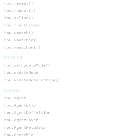
hou.repeat()
hou.repeatt()
hou.spline()
hou.trackExtend
hou.vmatch()
hou.vmatchin()
hou.vmatchout()
COOKING
hou.setUpdateMode()
hou.updateMode
hou.updateModeSetting()
CROWDS
hou.Agent
hou.AgentClip
hou.AgentDefinition
hou.AgentLayer
hou.AgentMetadata
hou.AgentRig