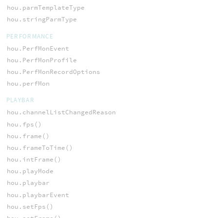
hou.parmTemplateType
hou.stringParmType
PERFORMANCE
hou.PerfMonEvent
hou.PerfMonProfile
hou.PerfMonRecordOptions
hou.perfMon
PLAYBAR
hou.channelListChangedReason
hou.fps()
hou.frame()
hou.frameToTime()
hou.intFrame()
hou.playMode
hou.playbar
hou.playbarEvent
hou.setFps()