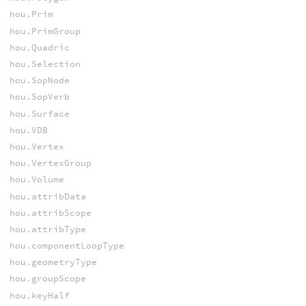
hou.Prim
hou.PrimGroup
hou.Quadric
hou.Selection
hou.SopNode
hou.SopVerb
hou.Surface
hou.VDB
hou.Vertex
hou.VertexGroup
hou.Volume
hou.attribData
hou.attribScope
hou.attribType
hou.componentLoopType
hou.geometryType
hou.groupScope
hou.keyHalf