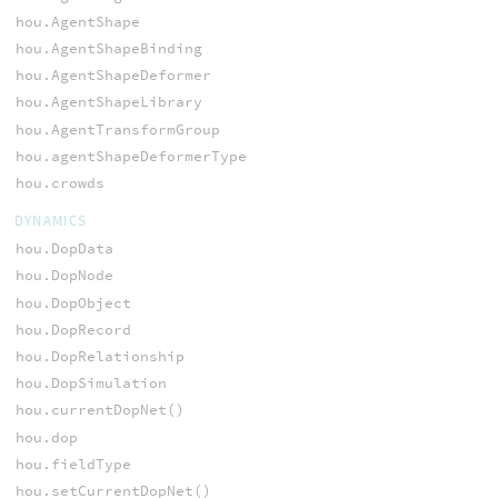
hou.AgentShape
hou.AgentShapeBinding
hou.AgentShapeDeformer
hou.AgentShapeLibrary
hou.AgentTransformGroup
hou.agentShapeDeformerType
hou.crowds
DYNAMICS
hou.DopData
hou.DopNode
hou.DopObject
hou.DopRecord
hou.DopRelationship
hou.DopSimulation
hou.currentDopNet()
hou.dop
hou.fieldType
hou.setCurrentDopNet()