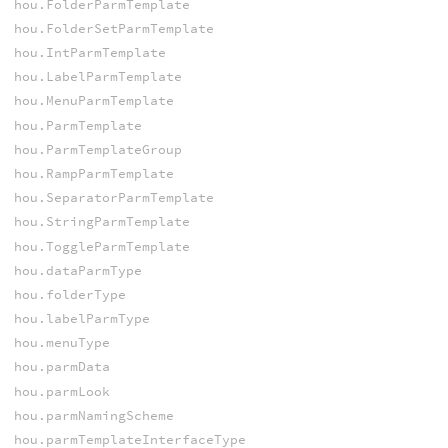
hou.FolderParmTemplate
hou.FolderSetParmTemplate
hou.IntParmTemplate
hou.LabelParmTemplate
hou.MenuParmTemplate
hou.ParmTemplate
hou.ParmTemplateGroup
hou.RampParmTemplate
hou.SeparatorParmTemplate
hou.StringParmTemplate
hou.ToggleParmTemplate
hou.dataParmType
hou.folderType
hou.labelParmType
hou.menuType
hou.parmData
hou.parmLook
hou.parmNamingScheme
hou.parmTemplateInterfaceType