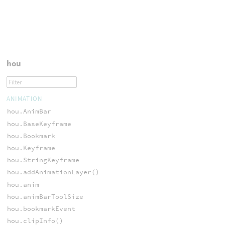
hou
ANIMATION
hou.AnimBar
hou.BaseKeyframe
hou.Bookmark
hou.Keyframe
hou.StringKeyframe
hou.addAnimationLayer()
hou.anim
hou.animBarToolSize
hou.bookmarkEvent
hou.clipInfo()