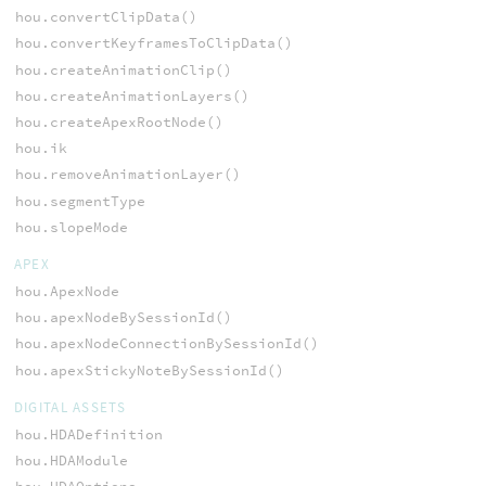
hou.convertClipData()
hou.convertKeyframesToClipData()
hou.createAnimationClip()
hou.createAnimationLayers()
hou.createApexRootNode()
hou.ik
hou.removeAnimationLayer()
hou.segmentType
hou.slopeMode
APEX
hou.ApexNode
hou.apexNodeBySessionId()
hou.apexNodeConnectionBySessionId()
hou.apexStickyNoteBySessionId()
DIGITAL ASSETS
hou.HDADefinition
hou.HDAModule