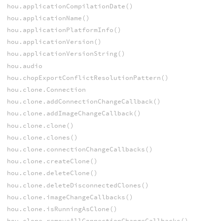
hou.applicationCompilationDate()
hou.applicationName()
hou.applicationPlatformInfo()
hou.applicationVersion()
hou.applicationVersionString()
hou.audio
hou.chopExportConflictResolutionPattern()
hou.clone.Connection
hou.clone.addConnectionChangeCallback()
hou.clone.addImageChangeCallback()
hou.clone.clone()
hou.clone.clones()
hou.clone.connectionChangeCallbacks()
hou.clone.createClone()
hou.clone.deleteClone()
hou.clone.deleteDisconnectedClones()
hou.clone.imageChangeCallbacks()
hou.clone.isRunningAsClone()
hou.clone.removeAllConnectionChangeCallbacks()