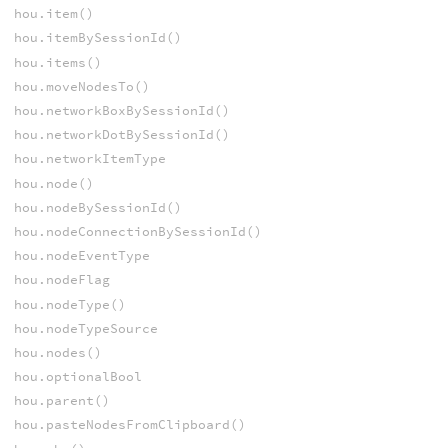
hou.item()
hou.itemBySessionId()
hou.items()
hou.moveNodesTo()
hou.networkBoxBySessionId()
hou.networkDotBySessionId()
hou.networkItemType
hou.node()
hou.nodeBySessionId()
hou.nodeConnectionBySessionId()
hou.nodeEventType
hou.nodeFlag
hou.nodeType()
hou.nodeTypeSource
hou.nodes()
hou.optionalBool
hou.parent()
hou.pasteNodesFromClipboard()