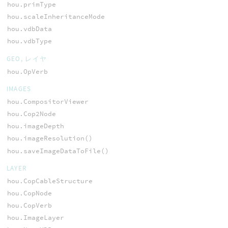
hou.primType
hou.scaleInheritanceMode
hou.vdbData
hou.vdbType
GEO, レイヤ
hou.OpVerb
IMAGES
hou.CompositorViewer
hou.Cop2Node
hou.imageDepth
hou.imageResolution()
hou.saveImageDataToFile()
LAYER
hou.CopCableStructure
hou.CopNode
hou.CopVerb
hou.ImageLayer